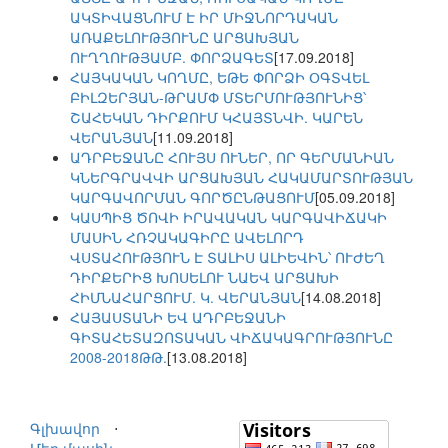
ԱԿՏԻՎԱՑՆՈՒՄ Է ԻՐ ՄԻՋՆՈՐԴԱԿԱՆ
ԱՌԱՔԵԼՈՒԹՅՈՒՆԸ ԱՐՑԱԽՅԱՆ
ՈՒՂՂՈՒԹՅԱՄԲ. ՓՈՐՁԱԳԵՏ
[17.09.2018]
ՀԱՅԿԱԿԱՆ ԿՈՂՄԸ, ԵԹԵ ՓՈՐՁԻ ՕԳՏՎԵԼ
ԲԻԼԶԵՐՅԱՆ-ԹՐԱՄՓ ՄՏԵՐՄՈՒԹՅՈՒՆԻՑ՝
ՇԱՀԵԿԱՆ ԴԻՐՔՈՒՄ ԿՀԱՅՏՆՎԻ. ԿԱՐԵՆ
ՎԵՐԱՆՅԱՆ
[11.09.2018]
ԱԴՐԲԵՋԱՆԸ ՀՈՒՅՍ ՈՒՆԵՐ, ՈՐ ԳԵՐՄԱՆԻԱՆ
ԿՆԵՐԳՐԱՎՎԻ ԱՐՑԱԽՅԱՆ ՀԱԿԱՄԱՐՏՈՒԹՅԱՆ
ԿԱՐԳԱՎՈՐՄԱՆ ԳՈՐԾԸՆԹԱՑՈՒՄ
[05.09.2018]
ԿԱՍՊԻՑ ԾՈՎԻ ԻՐԱՎԱԿԱՆ ԿԱՐԳԱՎԻՃԱԿԻ
ՄԱՍԻՆ ՀՌՉԱԿԱԳԻՐԸ ԱՎԵԼՈՐԴ
ՎՍՏԱՀՈՒԹՅՈՒՆ Է ՏԱԼԻՍ ԱԼԻԵՎԻՆ՝ ՈՒԺԵՂ
ԴԻՐՔԵՐԻՑ ԽՈՍԵԼՈՒ ՆԱԵՎ ԱՐՑԱԽԻ
ՀԻՄՆԱՀԱՐՑՈՒՄ. Կ. ՎԵՐԱՆՅԱՆ
[14.08.2018]
ՀԱՅԱՍՏԱՆԻ ԵՎ ԱԴՐԲԵՋԱՆԻ
ԳԻՏԱՀԵՏԱԶՈՏԱԿԱՆ ՎԻՃԱԿԱԳՐՈՒԹՅՈՒՆԸ
2008-2018ԹԹ.
[13.08.2018]
Գլխավոր
⋅