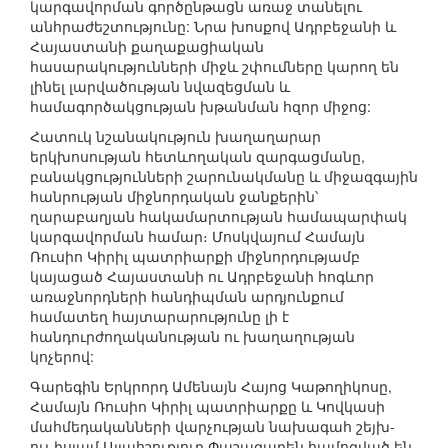
կարգավորման գործընթացն առաջ տանելու
անհրաժեշտությունը: Նրա խոսքով Ադրբեջանի և
Հայաստանի քաղաքացիական
հասարակությունների միջև շփումները կարող են
լինել լարվածության նվազեցման և
համագործակցության խթանման հզոր միջոց:
Հատուկ նշանակություն խաղաղարար
երկխոսության հետևողական զարգացմանը,
բանակցությունների շարունակմանը և միջազգային
հանրության միջնորդական ջանքերին՝
ղարաբաղյան հակամարտության համապարփակ
կարգավորման համար։ Մոսկվայում Համայն
Ռուսիո Կիրիլ պատրիարքի միջնորդությամբ
կայացած Հայաստանի ու Ադրբեջանի հոգևոր
առաջնորդների հանդիպման արդյունքում
համատեղ հայտարարությունը լի է
հանդուրժողականության ու խաղաղության
կոչերով:
Գարեգին Երկրորդ Ամենայն Հայոց Կաթողիկոսը,
Համայն Ռուսիո Կիրիլ պատրիարքը և Կովկասի
մահմեդականների վարչության նախագահ շեյխ-
ուլ-իսլամ Ալլահշուքյուր Փաշազադեն համոզված են,