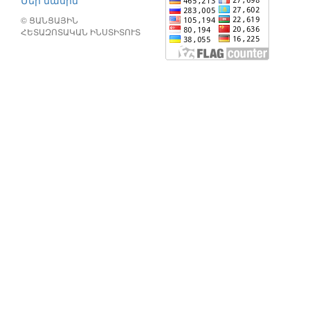
Մեր մասին
© ՑԱՆՑԱՅԻՆ
ՀԵՏԱԶՈՏԱԿԱՆ ԻՆՍՏԻՏՈՒՏ