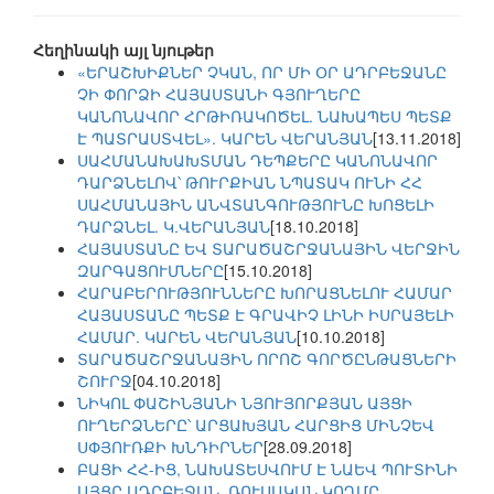
Հեղինակի այլ նյութեր
«ԵՐԱՇԽԻՔՆԵՐ ՉԿԱՆ, ՈՐ ՄԻ ՕՐ ԱԴՐԲԵՋԱՆԸ
ՉԻ ՓՈՐՁԻ ՀԱՅԱՍՏԱՆԻ ԳՅՈՒՂԵՐԸ
ԿԱՆՈՆԱՎՈՐ ՀՐԹԻՌԱԿՈԾԵԼ. ՆԱԽԱՊԵՍ ՊԵՏՔ
Է ՊԱՏՐԱՍՏՎԵԼ». ԿԱՐԵՆ ՎԵՐԱՆՅԱՆ
[13.11.2018]
ՍԱՀՄԱՆԱԽԱԽՏՄԱՆ ԴԵՊՔԵՐԸ ԿԱՆՈՆԱՎՈՐ
ԴԱՐՁՆԵԼՈՎ՝ ԹՈՒՐՔԻԱՆ ՆՊԱՏԱԿ ՈՒՆԻ ՀՀ
ՍԱՀՄԱՆԱՅԻՆ ԱՆՎՏԱՆԳՈՒԹՅՈՒՆԸ ԽՈՑԵԼԻ
ԴԱՐՁՆԵԼ. Կ.ՎԵՐԱՆՅԱՆ
[18.10.2018]
ՀԱՅԱՍՏԱՆԸ ԵՎ ՏԱՐԱԾԱՇՐՋԱՆԱՅԻՆ ՎԵՐՋԻՆ
ԶԱՐԳԱՑՈՒՄՆԵՐԸ
[15.10.2018]
ՀԱՐԱԲԵՐՈՒԹՅՈՒՆՆԵՐԸ ԽՈՐԱՑՆԵԼՈՒ ՀԱՄԱՐ
ՀԱՅԱՍՏԱՆԸ ՊԵՏՔ Է ԳՐԱՎԻՉ ԼԻՆԻ ԻՍՐԱՅԵԼԻ
ՀԱՄԱՐ. ԿԱՐԵՆ ՎԵՐԱՆՅԱՆ
[10.10.2018]
ՏԱՐԱԾԱՇՐՋԱՆԱՅԻՆ ՈՐՈՇ ԳՈՐԾԸՆԹԱՑՆԵՐԻ
ՇՈՒՐՋ
[04.10.2018]
ՆԻԿՈԼ ՓԱՇԻՆՅԱՆԻ ՆՅՈՒՅՈՐՔՅԱՆ ԱՅՑԻ
ՈՒՂԵՐՁՆԵՐԸ՝ ԱՐՑԱԽՅԱՆ ՀԱՐՑԻՑ ՄԻՆՉԵՎ
ՍՓՅՈՒՌՔԻ ԽՆԴԻՐՆԵՐ
[28.09.2018]
ԲԱՑԻ ՀՀ-ԻՑ, ՆԱԽԱՏԵՍՎՈՒՄ Է ՆԱԵՎ ՊՈՒՏԻՆԻ
ԱՅՑԸ ԱԴՐԲԵՋԱՆ, ՌՈՒՍԱԿԱՆ ԿՈՂՄԸ