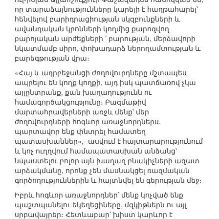
որ տարաձայնությունները կարելի է հաղթահարել՝
հենվելով բարիդրացիության սկզբունքների և
ավանդական կրոնների կողմից քարոզվող
բարոյական արժեքների ՝ բարության, մերձավորի
նկատմամբ սիրո, փոխադարձ ներողամտության և
բարեգթության վրա։
«Հայ և ադրբեջանցի ժողովուրդները մշտապես
ապրելու են կողք կողքի, այդ իսկ պատճառով չկա
այլընտրանք, քան խաղաղությունն ու
համագործակցությունը։ Բազմաթիվ
մարտահրավերների առջև մենք՝ մեր
ժողովուրդների հոգևոր առաջնորդներս,
պարտավոր ենք փնտրել համատեղ
պատասխաններ»,- ասվում է հայտարարությունում
և կոչ ուղղվում համապատասխան անձանց՝
նպաստելու բոլոր այն խաղաղ բնակիչների ազատ
արձակմանը, որոնք չեն մասնակցել ռազմական
գործողություններին և հայտնվել են գերության մեջ։
Իբրև հոգևոր առաջնորդներ՝ մենք կոչված ենք
պաշտպանելու եկեղեցիները, մզկիթներն ու այլ
սրբավայրեր։ Հետևաբար՝ խիստ կարևոր է