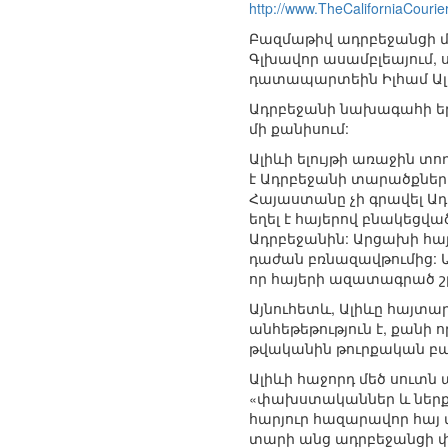
http://www.TheCaliforniaCourie
Բազմաթիվ ադրբեջանցի մ
Գլխավոր ասամբլեայում, 
դատապարտեին Իլհամ Ալիև
Ադրբեջանի նախագահի երկ
մի քանիսում:
Ալիևի ելույթի առաջին տ
է Ադրբեջանի տարածքների 
Հայաստանը չի գրավել Ադ
եղել է հայերով բնակեցվ
Ադրբեջանին: Արցախի հա
դաժան բռնազավթումից: Ավ
որ հայերի ազատագրած շրջ
Այնուհետև, Ալիևը հայտա
անհեթեթություն է, քանի ո
թվականին թուրքական բա
Ալիևի հաջորդ մեծ սուտն 
«փախստականներ և ներքին
հարյուր հազարավոր հայ
տարի անց ադրբեջանցի փ