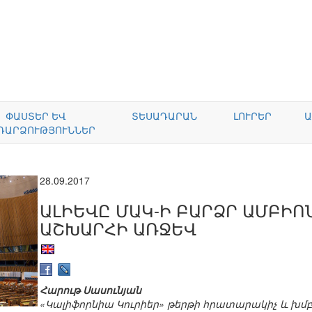
ՓԱՍՏԵՐ ԵՎ
ՏԵՍԱԴԱՐԱՆ
ԼՈՒՐԵՐ
Ա
ԴԱՐՁՈՒԹՅՈՒՆՆԵՐ
28.09.2017
ԱԼԻԵՎԸ ՄԱԿ-Ի ԲԱՐՁՐ ԱՄԲԻՈ
ԱՇԽԱՐՀԻ ԱՌՋԵՎ
Հարութ Սասունյան
«Կալիֆորնիա Կուրիեր» թերթի հրատարակիչ և խմ