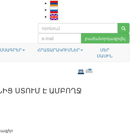
բաժանորդագրվել
ՄՍԱԳՐԵՐ
ՀՐԱՏԱՐԱԿՈՒՄՆԵՐ
ՄԵՐ
ՄԱՍԻՆ
ՆԻՑ ՍՏՈՒՄ Է ԱՄԲՈՂՋ
բագիր