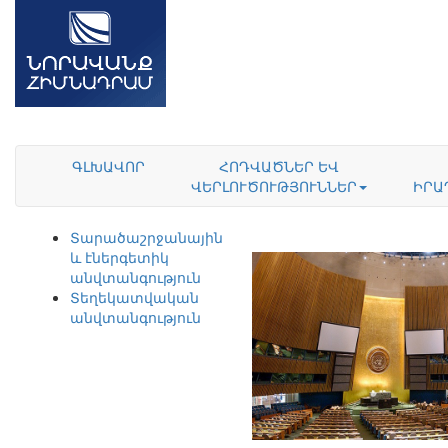
ԳԼԽԱՎՈՐ
ՀՈԴՎԱԾՆԵՐ ԵՎ
ՎԵՐԼՈՒԾՈՒԹՅՈՒՆՆԵՐ
ԻՐԱ
Տարածաշրջանային
և էներգետիկ
անվտանգություն
Տեղեկատվական
անվտանգություն