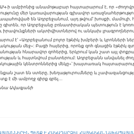
Կ-ի ամբիոնից անամոթաբար հայտարարում է, որ «ժողովր
թյունը մեր կառավարության գլխավոր առաջնահերթություն
 ապահովված են Ադրբեջանում, այդ թվում՝ խոսքի, մամուլի
րը գիտեն, որ Ադրբեջանը բռնատիրական պետություն է կո
ու իրավունքների ակտիվիստներով ու անկախ լրագրողներո
րում է՝ «Ադրբեջանում բոլոր էթնիկ խմբերի և կրոնների ն
կության մեջ»: Բացի հայերից, որոնք զոհ գնացին էթնիկ զ
ության հնարավոր զոհերից, երկրում կան շատ այլ փոքր
ության և հայտնվում բանտերում: Ադրբեջանն անվանել ժ
ութային կենտրոններից մեկը»՝ խայտառակ հայտարարութ
 այնքան շատ են ստերը, խեղաթյուրումները և չափազանցությո
ք է մի ամբողջ գիրք գրել…
աննա Ավագյանի
ՅՄԱՆՆԵՐԻՆ ՊԵՏՔ Է ՀԱԿԱԴԱՐՁԵԼ ՀԱՅԿԱԿԱՆ ՆԱԽԱՊԱՅՄ