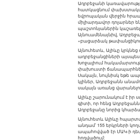
Ադրբեջանի կառավարությա
հատկացնում փախստական
եվրոպական վերջին հրապ
միլիարդավոր դոլարներ 
պաշտոնյաներին կաշառել
Այնուամենայնիվ, Ադրբեջ
«բացարձակ թափանցիկութ
Այնուհետև, Ալիևը կրկնե
ադրբեջանցիների այսպես 
Խոջալիում հակամարտությ
փախուստի ճանապարհների
Սակայն, նույնիսկ եթե ապ
կլիներ, Ադրբեջանն անամո
սակայն առանց վարանելու
Ալիևը շարունակում է իր 
գիտի, որ հենց Ադրբեջանն
Ադրբեջանը նորից կհարձ
Այնուհետև Ալիևը հպարտան
անդամ՝ 155 երկրների կող
ապահովված էր ՄԱԿ-ի դես
հոդվածում: