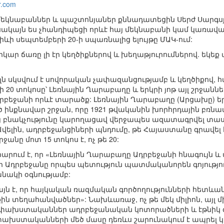
r.com
եկնաբաններ և պաշտոնյաներ քննադատեցին Սերժ Սարգսյա
սակայն ես չհանդիպեցի որևէ հայ մեկնաբանի կամ կառավա
ի սեպտեմբերի 20-ի սպառնալից ելույթը ՄԱԿ-ում:
ար ճառը լի էր կեղծիքներով և խեղաթյուրումներով. եկեք 
ողն սկսվում է սովորական չափազանցությամբ և կեղծիքով,
20 տոկոսը՝ Լեռնային Ղարաբաղը և երկրի յոթ այլ շրջաններ»
րբեջանի որևէ տարածք: Լեռնային Ղարաբաղը (Արցախը) երբե
ած ինքնավար շրջան, որը 1921 թվականին խորհրդային բռնա
յ բնակչությունը կարողացավ վերջապես ազատագրվել տ
ելին, ադրբեջանցիների պնդումը, թե Հայաստանը գրավել է 
անը մոտ 15 տոկոս է, ոչ թե 20:
րարում է, որ «Լեռնային Ղարաբաղը Ադրբեջանի հնագույն
ր Ադրբեջանը որպես պետություն պատմականորեն գոյություն չ
նակի օգնությամբ:
այն է, որ հայկական ռազմական գործողությունների հետևան
 տեղահանվածներ»: Նախևառաջ, ոչ թե մեկ միլիոն, այլ մի 
 փախստականներ ադրբեջանական կոտորածների և էթնիկ զ
ախստականների մեծ մասը դեռևս շարունակում է ապրել 