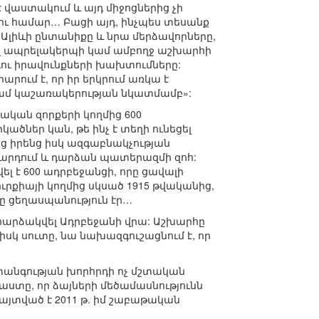
վաստակում և այդ միջոցներից չի
 համար… Բացի այդ, ինչպես տեսանք
լիևի ընտանիքը և նրա մերձավորները,
եղ ապրելակերպի կամ ամբողջ աշխարհի
ու իրավունքների խախտումները:
ում է, որ իր երկրում առկա է
կամ կաշառակերության նկատմամբ»:
ական զորքերի կողմից 600
ծներ կան, թե ինչ է տեղի ունեցել
ից իրենց իսկ ազգաբնակչության
արդում և դարձան պատերազմի զոհ:
ել է 600 ադրբեջանցի, որը ցավալի
ւրքիայի կողմից սկսած 1915 թվականից,
հը ցեղասպանություն էր…
է հարձակվել Ադրբեջանի վրա: Աշխարհը
իսկ սուտը, նա նախազգուշացնում է, որ
նվտանգության խորհրդի ոչ մշտական
փաստը, որ ձայների մեծամասնությունն
այտված է 2011 թ. իմ շաբաթական