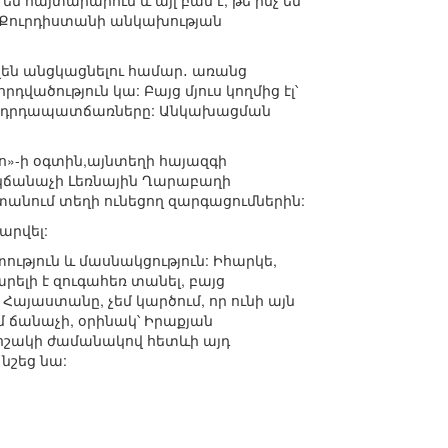
են հայտարարում և այլ բան է, թե ինչ են
ն Քուրդիստանի անկախության
աքվեն անցկացնելու համար․ առանց
դվածություն կա: Բայց մյուս կողմից էլ՝
կտիվ դրդապատճառները: Անկախացման
ո»-ի օգտին,այնտեղի հայազգի
 կճանաչի Լեռնային Ղարաբաղի
տանում տեղի ունեցող զարգացումներին:
արվել:
ւթյուն և մասնակցություն: Իհարկե,
ելի է զուգահեռ տանել, բայց
 Հայաստանը, չեմ կարծում, որ ունի այն
ճանաչի, օրինակ՝ Իրաքյան
որոշակի ժամանակով հետևի այդ
նշեց նա: