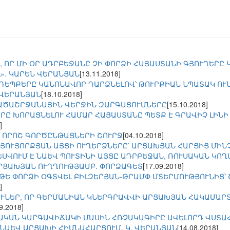
, ՈՐ ՄԻ ՕՐ ԱԴՐԲԵՋԱՆԸ ՉԻ ՓՈՐՁԻ ՀԱՅԱՍՏԱՆԻ ԳՅՈՒՂԵՐԸ
». ԿԱՐԵՆ ՎԵՐԱՆՅԱՆ
[13.11.2018]
ԵՊՔԵՐԸ ԿԱՆՈՆԱՎՈՐ ԴԱՐՁՆԵԼՈՎ՝ ԹՈՒՐՔԻԱՆ ՆՊԱՏԱԿ ՈՒ
.ՎԵՐԱՆՅԱՆ
[18.10.2018]
ԱԾԱՇՐՋԱՆԱՅԻՆ ՎԵՐՋԻՆ ԶԱՐԳԱՑՈՒՄՆԵՐԸ
[15.10.2018]
Ը ԽՈՐԱՑՆԵԼՈՒ ՀԱՄԱՐ ՀԱՅԱՍՏԱՆԸ ՊԵՏՔ Է ԳՐԱՎԻՉ ԼԻՆԻ 
]
 ՈՐՈՇ ԳՈՐԾԸՆԹԱՑՆԵՐԻ ՇՈՒՐՋ
[04.10.2018]
ՆՅՈՒՅՈՐՔՅԱՆ ԱՅՑԻ ՈՒՂԵՐՁՆԵՐԸ՝ ԱՐՑԱԽՅԱՆ ՀԱՐՑԻՑ ՄԻՆ
ԵՍՎՈՒՄ Է ՆԱԵՎ ՊՈՒՏԻՆԻ ԱՅՑԸ ԱԴՐԲԵՋԱՆ, ՌՈՒՍԱԿԱՆ ԿՈ
ՐՑԱԽՅԱՆ ՈՒՂՂՈՒԹՅԱՄԲ. ՓՈՐՁԱԳԵՏ
[17.09.2018]
ԹԵ ՓՈՐՁԻ ՕԳՏՎԵԼ ԲԻԼԶԵՐՅԱՆ-ԹՐԱՄՓ ՄՏԵՐՄՈՒԹՅՈՒՆԻՑ՝ 
]
ՈՒՆԵՐ, ՈՐ ԳԵՐՄԱՆԻԱՆ ԿՆԵՐԳՐԱՎՎԻ ԱՐՑԱԽՅԱՆ ՀԱԿԱՄԱ
9.2018]
ԱԿԱՆ ԿԱՐԳԱՎԻՃԱԿԻ ՄԱՍԻՆ ՀՌՉԱԿԱԳԻՐԸ ԱՎԵԼՈՐԴ ՎՍՏԱՀՈ
ՆԱԵՎ ԱՐՑԱԽԻ ՀԻՄՆԱՀԱՐՑՈՒՄ. Կ. ՎԵՐԱՆՅԱՆ
[14.08.2018]