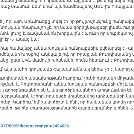
ագետը նկատեց, որ իրականում այլ բան է, թե երկրներն ինչ 
առաջ տանում: Ըստ նրա՝ այնուամենայնիվ ԱՄՆ-ին Իրաքյա
ել, որ, այո, Արևմուտքը տվել էր իր թույլտվությունը հանր
ության հնարավոր չէ, որ նման գործընթացներ լինեն, ուղղոր
ին լուրջ է, բավականին խորքային է և ունի իր սուբյե
 էր»,- ասաց նա:
հայ համայնքը անկախության հանրաքվեին քվեարկել է «այ
ենյանի խոսքով՝ ակնկալելով, որ Իրաքյան Քուրդիստանը
նը, ըստ ԱԳՆ մամուլի խոսնակի, հիմա հետևում է Քուրդիս
 այս պահի դրությամբ Հայաստանն այլ կերպ չի էլ կարող վ
րդիստանի անկախության հարցում չունի ուղղակի միջամտո
ոշման և Քուրդիստանի անկախության հանրաքվեի միջև կար
յլ գործընթացներ են և այլ գործընթացների արդյունքներ են:
րջանային կշիռը, որպեսզի միանգամից արձագանքի կամ 
ւնը: Կարծում եմ՝ շատ ճիշտ կլինի, որ հայկական կողմը 
եսնի, թե ինչ տարածաշրջանային զարգացումներ կլինեն»,- 
2017/09/26/karenveranyan/2494636