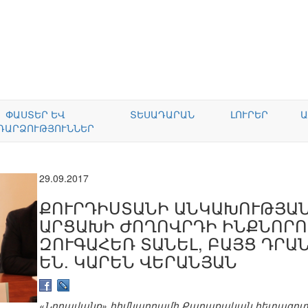
ՓԱՍՏԵՐ ԵՎ
ՏԵՍԱԴԱՐԱՆ
ԼՈՒՐԵՐ
Ա
ԴԱՐՁՈՒԹՅՈՒՆՆԵՐ
29.09.2017
ՔՈՒՐԴԻՍՏԱՆԻ ԱՆԿԱԽՈՒԹՅԱՆ
ԱՐՑԱԽԻ ԺՈՂՈՎՐԴԻ ԻՆՔՆՈՐՈ
ԶՈՒԳԱՀԵՌ ՏԱՆԵԼ, ԲԱՅՑ ԴՐԱ
ԵՆ. ԿԱՐԵՆ ՎԵՐԱՆՅԱՆ
«Նորավանք» հիմնադրամի Քաղաքական հետազոտու