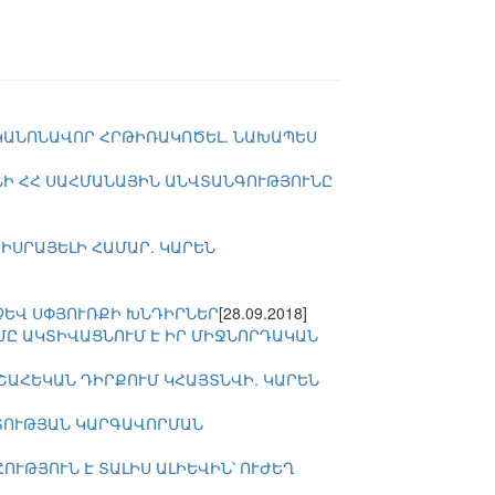
 ԿԱՆՈՆԱՎՈՐ ՀՐԹԻՌԱԿՈԾԵԼ. ՆԱԽԱՊԵՍ
ՆԻ ՀՀ ՍԱՀՄԱՆԱՅԻՆ ԱՆՎՏԱՆԳՈՒԹՅՈՒՆԸ
ԻՍՐԱՅԵԼԻ ՀԱՄԱՐ. ԿԱՐԵՆ
ՉԵՎ ՍՓՅՈՒՌՔԻ ԽՆԴԻՐՆԵՐ
[28.09.2018]
ՂՄԸ ԱԿՏԻՎԱՑՆՈՒՄ Է ԻՐ ՄԻՋՆՈՐԴԱԿԱՆ
ՇԱՀԵԿԱՆ ԴԻՐՔՈՒՄ ԿՀԱՅՏՆՎԻ. ԿԱՐԵՆ
ՐՏՈՒԹՅԱՆ ԿԱՐԳԱՎՈՐՄԱՆ
ՒԹՅՈՒՆ Է ՏԱԼԻՍ ԱԼԻԵՎԻՆ՝ ՈՒԺԵՂ