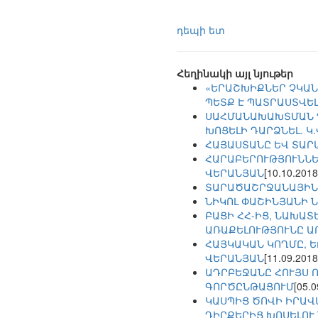
դեպի ետ
Հեղինակի այլ նյութեր
«ԵՐԱՇԽԻՔՆԵՐ ՉԿԱՆ
ՊԵՏՔ Է ՊԱՏՐԱՍՏՎԵԼ
ՍԱՀՄԱՆԱԽԱԽՏՄԱՆ Դ
ԽՈՑԵԼԻ ԴԱՐՁՆԵԼ. Կ
ՀԱՅԱՍՏԱՆԸ ԵՎ ՏԱՐ
ՀԱՐԱԲԵՐՈՒԹՅՈՒՆՆԵՐ
ՎԵՐԱՆՅԱՆ
[10.10.2018
ՏԱՐԱԾԱՇՐՋԱՆԱՅԻՆ
ՆԻԿՈԼ ՓԱՇԻՆՅԱՆԻ 
ԲԱՑԻ ՀՀ-ԻՑ, ՆԱԽԱՏ
ԱՌԱՔԵԼՈՒԹՅՈՒՆԸ Ա
ՀԱՅԿԱԿԱՆ ԿՈՂՄԸ, Ե
ՎԵՐԱՆՅԱՆ
[11.09.2018
ԱԴՐԲԵՋԱՆԸ ՀՈՒՅՍ 
ԳՈՐԾԸՆԹԱՑՈՒՄ
[05.0
ԿԱՍՊԻՑ ԾՈՎԻ ԻՐԱՎ
ԴԻՐՔԵՐԻՑ ԽՈՍԵԼՈՒ 