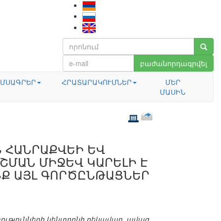
բաժանորդագրվել
ՄՍԱԳՐԵՐ
ՀՐԱՏԱՐԱԿՈՒՄՆԵՐ
ՄԵՐ
ՄԱՍԻՆ
 ՀԱՆՐԱՔՎԵԻ ԵՎ
ՇՄԱՆ ՄԻՋԵՎ ԿԱՐԵԼԻ Է
ՆՔ ԱՅԼ ԳՈՐԾԸՆԹԱՑՆԵՐ
թյունների կենտրոնի ղեկավար, ավագ