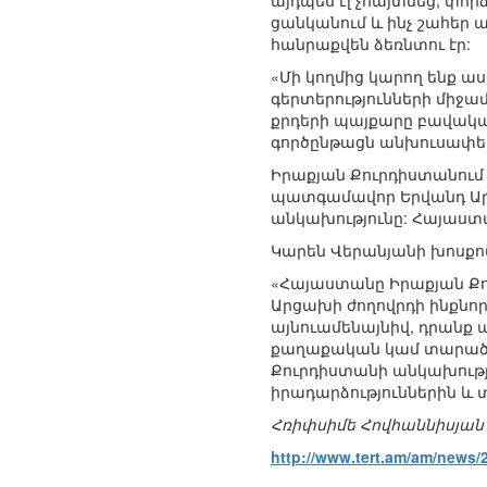
այդպես էլ չհայտնեց, փորձ
ցանկանում և ինչ շահեր 
հանրաքվեն ձեռնտու էր:
«Մի կողմից կարող ենք աս
գերտերությունների միջամտ
քրդերի պայքարը բավական
գործընթացն անխուսափելի
Իրաքյան Քուրդիստանում 
պատգամավոր Երվանդ Արմ
անկախությունը: Հայաստա
Կարեն Վերանյանի խոսքով՝
«Հայաստանը Իրաքյան Քու
Արցախի ժողովրդի ինքնոր
այնուամենայնիվ, դրանք ա
քաղաքական կամ տարածաշ
Քուրդիստանի անկախությո
իրադարձություններին և տ
Հռիփսիմե Հովհաննիսյան
http://www.tert.am/am/news/