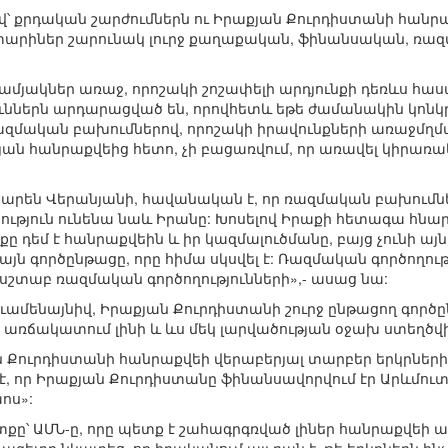
՝ քրդական շարժումներն ու Իրաքյան Քուրդիստանի հանրաք
տարիներ շարունակ լուրջ քաղաքական, ֆինանսական, ռազ
ամյակներ առաջ, որոշակի շոշափելի արդյունքի դեռևս հա
ւններն արդարացված են, որովհետև եթե ժամանակին կոնկր
զմական բախումներով, որոշակի իրավունքների առաջմղմ
ն հանրաքվեից հետո, չի բացառվում, որ առավել կիրառակ
արեն Վերանյանի, հավանական է, որ ռազմական բախումներ
ություն ունենա նաև Իրանը: Խոսելով Իրաքի հետագա հն
ը դեմ է հանրաքվեին և իր կազմալուծմանը, բայց չունի 
յն գործընթացը, որը հիմա սկսվել է: Ռազմական գործողութ
սշտաբ ռազմական գործողությունների»,- ասաց նա:
ւամենայնիվ, Իրաքյան Քուրդիստանի շուրջ ընթացող գործ
ն առճակատում լինի և ևս մեկ լարվածության օջախ ստեղծվի
 Քուրդիստանի հանրաքվեի վերաբերյալ տարբեր երկրների 
նի է, որ Իրաքյան Քուրդիստանը ֆինանսավորվում էր Արևմ
ոս»:
քը՝ ԱՄՆ-ը, որը պետք է շահագրգռված լիներ հանրաքվեի ար