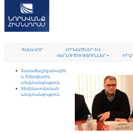
ԳԼԽԱՎՈՐ
ՀՈԴՎԱԾՆԵՐ ԵՎ
ՎԵՐԼՈՒԾՈՒԹՅՈՒՆՆԵՐ
ԻՐԱ
Տարածաշրջանային
և էներգետիկ
անվտանգություն
Տեղեկատվական
անվտանգություն