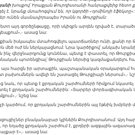
յանի
խոսքով՝ Իրաքյան Քուրդիստանի հանրաքվեից հետո ք
 է, նրանք մտահոգվում են, որ կգործի «դոմինոյի էֆեկտը»: Ն
եր ունեն մասնավորապես Իրանն ու Թուրքիան:
ետո այդ գործընթացը, որի սկիզբն արդեն դրված է, տարածվ
դեպքում»,- ասաց նա:
ւրքիան իսկապես մտահոգվելու պատճառներ ունի, քանի որ Թ
ն մեծ ուժ են ներկայացնում: Նրա կարծիքով՝ անկախ նրան
ինչ վերջնարդյունք կունենա, պետք է փաստել, որ Թուրքիա
ական պոտենցիալ՝ Թուրքիան ներսից կազմաքանդելու հ
այս հարցն իր արտաքին, պաշտպանական օրակարգում հաշ
 բախումներն ավելի են շատացել Թուրքիայի ներսում»,- նշ
ց նաև, որ պետք է քրդական շարժումների հիմքում նկատել 
ել է քրդական շարժումներին: «Տարբեր փորձագիտական կ
քում»,- նշեց նա:
 չի կարծում, որ քրդական շարժումներին այլ էթնիկ խմբեր
ցուցիչներ բնականաբար կլինեին Քուրդիստանում: Այդ հար
լ, որ եղածը քրդական շարժում է, քրդերի ազգային-ազատ
յքար է»,- ասաց նա: