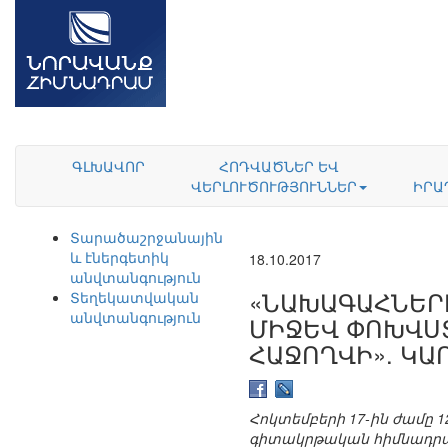
ԳԼԽԱՎՈՐ
ՀՈԴՎԱԾՆԵՐ ԵՎ
ՎԵՐԼՈՒԾՈՒԹՅՈՒՆՆԵՐ
ԻՐԱ
Տարածաշրջանային
և էներգետիկ
18.10.2017
անվտանգություն
«ՆԱԽԱԳԱՀՆԵՐԻ
Տեղեկատվական
անվտանգություն
ՄԻՋԵՎ ՓՈԽՎՍՏ
ՀԱՋՈՂՎԻ». ԿԱ
Հոկտեմբերի 17-ին ժամը 
գիտակրթական հիմնադրա