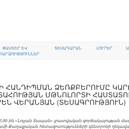
ՓԱՍՏԵՐ ԵՎ
ՏԵՍԱԴԱՐԱՆ
ԼՈՒՐԵՐ
Ա
ԴԱՐՁՈՒԹՅՈՒՆՆԵՐ
 ՀԱՆԴԻՊՄԱՆ ՁԵՌՔԲԵՐՈՒՄԸ ԿԱՐՈ
ԱՀՈՒԹՅԱՆ ՄԹՆՈԼՈՐՏԻ ՀԱՍՏԱՏՈՒ
ՐԵՆ ՎԵՐԱՆՅԱՆ (ՏԵՍԱԳՐՈՒԹՅՈՒՆ)
12.00-ին «Նոյյան Տապան» լրատվական գործակալության մա
մի Քաղաքական հետազոտությունների կենտրոնի ղեկավ