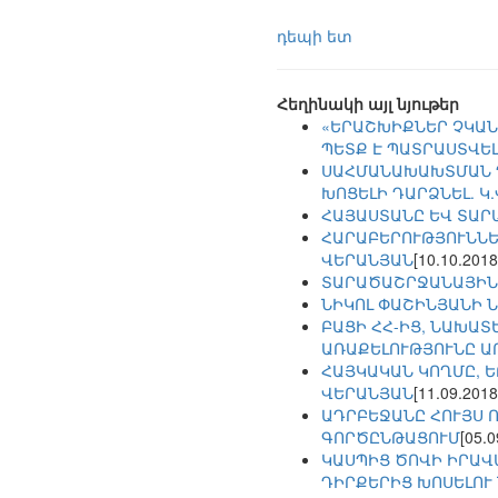
դեպի ետ
Հեղինակի այլ նյութեր
«ԵՐԱՇԽԻՔՆԵՐ ՉԿԱՆ
ՊԵՏՔ Է ՊԱՏՐԱՍՏՎԵԼ
ՍԱՀՄԱՆԱԽԱԽՏՄԱՆ Դ
ԽՈՑԵԼԻ ԴԱՐՁՆԵԼ. Կ
ՀԱՅԱՍՏԱՆԸ ԵՎ ՏԱՐ
ՀԱՐԱԲԵՐՈՒԹՅՈՒՆՆԵՐ
ՎԵՐԱՆՅԱՆ
[10.10.2018
ՏԱՐԱԾԱՇՐՋԱՆԱՅԻՆ
ՆԻԿՈԼ ՓԱՇԻՆՅԱՆԻ 
ԲԱՑԻ ՀՀ-ԻՑ, ՆԱԽԱՏ
ԱՌԱՔԵԼՈՒԹՅՈՒՆԸ Ա
ՀԱՅԿԱԿԱՆ ԿՈՂՄԸ, Ե
ՎԵՐԱՆՅԱՆ
[11.09.2018
ԱԴՐԲԵՋԱՆԸ ՀՈՒՅՍ 
ԳՈՐԾԸՆԹԱՑՈՒՄ
[05.0
ԿԱՍՊԻՑ ԾՈՎԻ ԻՐԱՎ
ԴԻՐՔԵՐԻՑ ԽՈՍԵԼՈՒ 