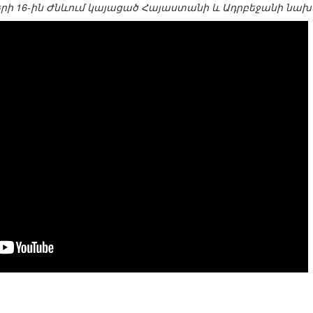
ի 16-ին Ժնևում կայացած Հայաստանի և Ադրբեջանի նա