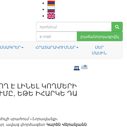
բաժանորդագրվել
ՄՍԱԳՐԵՐ
ՀՐԱՏԱՐԱԿՈՒՄՆԵՐ
ՄԵՐ
ՄԱՍԻՆ
Ղ Է ԼԻՆԵԼ ԿՈՂՄԵՐԻ
ՄԸ, ԵԹԵ ԻՀԱՐԿԵ ԴԱ
մուլի սրահում «Նորավանք»
ար, ավագ փորձագետ
Կարեն Վերանյանն