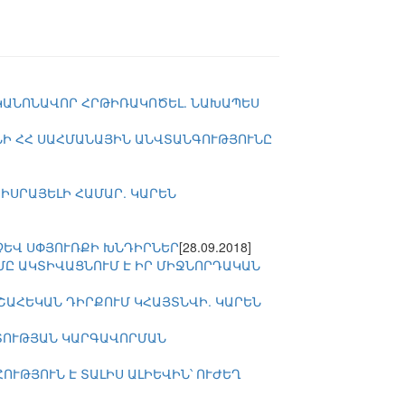
 ԿԱՆՈՆԱՎՈՐ ՀՐԹԻՌԱԿՈԾԵԼ. ՆԱԽԱՊԵՍ
ՆԻ ՀՀ ՍԱՀՄԱՆԱՅԻՆ ԱՆՎՏԱՆԳՈՒԹՅՈՒՆԸ
ԻՍՐԱՅԵԼԻ ՀԱՄԱՐ. ԿԱՐԵՆ
ՉԵՎ ՍՓՅՈՒՌՔԻ ԽՆԴԻՐՆԵՐ
[28.09.2018]
ՂՄԸ ԱԿՏԻՎԱՑՆՈՒՄ Է ԻՐ ՄԻՋՆՈՐԴԱԿԱՆ
ՇԱՀԵԿԱՆ ԴԻՐՔՈՒՄ ԿՀԱՅՏՆՎԻ. ԿԱՐԵՆ
ՐՏՈՒԹՅԱՆ ԿԱՐԳԱՎՈՐՄԱՆ
ՒԹՅՈՒՆ Է ՏԱԼԻՍ ԱԼԻԵՎԻՆ՝ ՈՒԺԵՂ