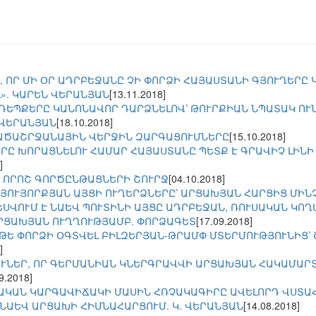
, ՈՐ ՄԻ ՕՐ ԱԴՐԲԵՋԱՆԸ ՉԻ ՓՈՐՁԻ ՀԱՅԱՍՏԱՆԻ ԳՅՈՒՂԵՐԸ
». ԿԱՐԵՆ ՎԵՐԱՆՅԱՆ
[13.11.2018]
ԵՊՔԵՐԸ ԿԱՆՈՆԱՎՈՐ ԴԱՐՁՆԵԼՈՎ՝ ԹՈՒՐՔԻԱՆ ՆՊԱՏԱԿ ՈՒ
.ՎԵՐԱՆՅԱՆ
[18.10.2018]
ԱԾԱՇՐՋԱՆԱՅԻՆ ՎԵՐՋԻՆ ԶԱՐԳԱՑՈՒՄՆԵՐԸ
[15.10.2018]
Ը ԽՈՐԱՑՆԵԼՈՒ ՀԱՄԱՐ ՀԱՅԱՍՏԱՆԸ ՊԵՏՔ Է ԳՐԱՎԻՉ ԼԻՆԻ 
]
 ՈՐՈՇ ԳՈՐԾԸՆԹԱՑՆԵՐԻ ՇՈՒՐՋ
[04.10.2018]
ՆՅՈՒՅՈՐՔՅԱՆ ԱՅՑԻ ՈՒՂԵՐՁՆԵՐԸ՝ ԱՐՑԱԽՅԱՆ ՀԱՐՑԻՑ ՄԻՆ
ԵՍՎՈՒՄ Է ՆԱԵՎ ՊՈՒՏԻՆԻ ԱՅՑԸ ԱԴՐԲԵՋԱՆ, ՌՈՒՍԱԿԱՆ ԿՈ
ՐՑԱԽՅԱՆ ՈՒՂՂՈՒԹՅԱՄԲ. ՓՈՐՁԱԳԵՏ
[17.09.2018]
ԹԵ ՓՈՐՁԻ ՕԳՏՎԵԼ ԲԻԼԶԵՐՅԱՆ-ԹՐԱՄՓ ՄՏԵՐՄՈՒԹՅՈՒՆԻՑ՝ 
]
ՈՒՆԵՐ, ՈՐ ԳԵՐՄԱՆԻԱՆ ԿՆԵՐԳՐԱՎՎԻ ԱՐՑԱԽՅԱՆ ՀԱԿԱՄԱ
9.2018]
ԱԿԱՆ ԿԱՐԳԱՎԻՃԱԿԻ ՄԱՍԻՆ ՀՌՉԱԿԱԳԻՐԸ ԱՎԵԼՈՐԴ ՎՍՏԱՀՈ
ՆԱԵՎ ԱՐՑԱԽԻ ՀԻՄՆԱՀԱՐՑՈՒՄ. Կ. ՎԵՐԱՆՅԱՆ
[14.08.2018]