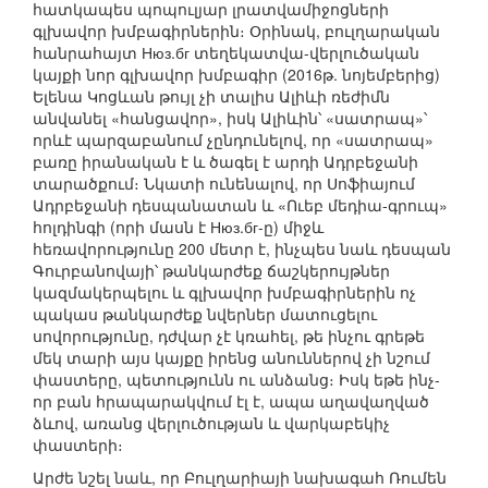
հատկապես պոպուլյար լրատվամիջոցների
գլխավոր խմբագիրներին։ Օրինակ, բուլղարական
հանրահայտ Нюз.бг տեղեկատվա-վերլուծական
կայքի նոր գլխավոր խմբագիր (2016թ. նոյեմբերից)
Ելենա Կոցևան թույլ չի տալիս Ալիևի ռեժիմն
անվանել «հանցավոր», իսկ Ալիևին՝ «սատրապ»՝
որևէ պարզաբանում չընդունելով, որ «սատրապ»
բառը իրանական է և ծագել է արդի Ադրբեջանի
տարածքում։ Նկատի ունենալով, որ Սոֆիայում
Ադրբեջանի դեսպանատան և «Ուեբ մեդիա-գրուպ»
հոլդինգի (որի մասն է Нюз.бг-ը) միջև
հեռավորությունը 200 մետր է, ինչպես նաև դեսպան
Գուրբանովայի՝ թանկարժեք ճաշկերույթներ
կազմակերպելու և գլխավոր խմբագիրներին ոչ
պակաս թանկարժեք նվերներ մատուցելու
սովորությունը, դժվար չէ կռահել, թե ինչու գրեթե
մեկ տարի այս կայքը իրենց անուններով չի նշում
փաստերը, պետությունն ու անձանց։ Իսկ եթե ինչ-
որ բան հրապարակվում էլ է, ապա աղավաղված
ձևով, առանց վերլուծության և վարկաբեկիչ
փաստերի։
Արժե նշել նաև, որ Բուլղարիայի նախագահ Ռումեն