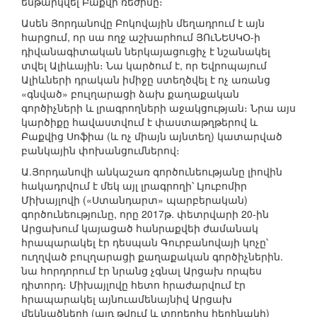
ենթարկվել Բաքվի ռեժիմը։
Ասեն Յորդանովը Բոկովային մեղադրում է այն
հարցում, որ սա ողջ աշխարհում ՅՈւՆԵՍԿՕ-ի
դիվանագիտական ներկայացուցիչ է նշանակել
տվել Ալիևային։ Նա կարծում է, որ Եվրոպայում
Ալիևների դրական իմիջը ստեղծվել է ոչ առանց
«գնված» բուլղարացի ձախ քաղաքական
գործիչների և լրագրողների աջակցության։ Նրա այս
կարծիքը հավաստվում է փաստաթղթերով և
Բաքվից Սոֆիա (և ոչ միայն այնտեղ) կատարված
բանկային փոխանցումներով։
Ա.Յորդանովի անկաշառ գործունեությանը լիովին
հակադրվում է մեկ այլ լրագրողի՝ Լյուբոմիր
Միխայլովի («Ստանդարտ» պարբերական)
գործունեությունը, որը 2017թ. փետրվարի 20-ին
Արցախում կայացած հանրաքվեի ժամանակ
հրապարակել էր դեսպան Գուրբանովայի կոչը՝
ուղղված բուլղարացի քաղաքական գործիչներին.
նա հորդորում էր նրանց չգնալ Արցախ որպես
դիտորդ։ Միխայլովը հետո հրաժարվում էր
հրապարակել այնուամենայնիվ Արցախ
մեկնածների (այդ թվում և տողերիս հեղինակի)