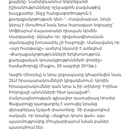
քայլերը։ Նախիջևանում Ադրբեջանի
իշխանությունները ոչնչացրին բազմաթիվ
խաչքարեր, ինչը հանցագործություն է
1
քաղաքակրթության դեմ»
։ Հավանաբար, նույն
կերպ է մտածում նաև նրա հարազատ եղբայրը՝
Սոֆիայում Հայաստանի դեսպան Արմեն
Սարգսյանը։ Այնպես որ, դիվանագիտական
սկանդալից խուսափել չի հաջողվի։ Մանավանդ որ
«այդ հարթակը» ասելով նկատի է առնվում
«Քաղաքակրթությունների երկխոսություն.
քաղաքական կուսակցությունների փորձը»
համաժողովը (Բաքու, 23 ապրիլի 2012թ.)։
Կալին Միտրևը և նրա շրջապատը կհայտնվեն նաև
ԶԼՄ հրապարակումների կիզակետում։ Արդեն
հրապարակումներ կան նրա և իր տիկնոջ՝ Իրինա
2
Բոկովայի անունների հետ կապված
։
Հանրապետության գլխավոր դատախազ Սոտիր
Ցացարովը կարգադրել է ստուգել նրանց
վերաբերյալ նշված փաստերը։ Չի բացառվում,
սակայն, որ նրանք «մաքուր դուրս գան» այս
պատմությունից (Բուլղարիայում նման բաներ
պատահում են)։