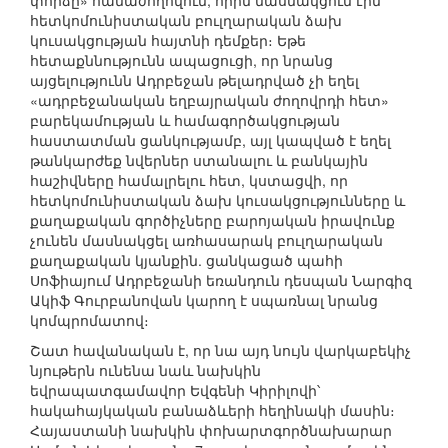
փորձը» համաժողովում, որին մասնակցում էին
հետկոմունիստական բուլղարական ձախ
կուսակցության հայտնի դեմքեր։ Եթե
հետաքննությունն ապացուցի, որ նրանց
այցելությունն Ադրբեջան թելադրված չի եղել
«ադրբեջանական եղբայրական ժողովրդի հետ»
բարեկամության և համագործակցության
հաստատման ցանկությամբ, այլ կապված է եղել
թանկարժեք նվերներ ստանալու և բանկային
հաշիվները համալրելու հետ, կստացվի, որ
հետկոմունիստական ձախ կուսակցությունները և
քաղաքական գործիչները բարոյական իրավունք
չունեն մասնակցել առհասարակ բուլղարական
քաղաքական կյանքին. ցանկացած պահի
Սոֆիայում Ադրբեջանի եռանդուն դեսպան Նարգիզ
Ակիֆ Գուրբանովան կարող է սպառնալ նրանց
կոմպրոմատով։
Շատ հավանական է, որ նա այդ նույն վարկաբեկիչ
նյութերն ունենա նաև նախկին
եվրապատգամավոր Եվգենի Կիրիլովի՝
հակահայկական բանաձևերի հեղինակի մասին։
Հայաստանի նախկին փոխարտգործնախարար