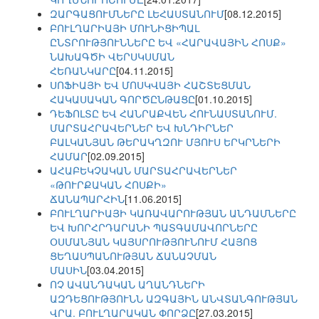
ԶԱՐԳԱՑՈՒՄՆԵՐԸ ԼԵՀԱՍՏԱՆՈՒՄ
[08.12.2015]
ԲՈՒԼՂԱՐԻԱՅԻ ՄՈՒՆԻՑԻՊԱԼ
ԸՆՏՐՈՒԹՅՈՒՆՆԵՐԸ ԵՎ «ՀԱՐԱՎԱՅԻՆ ՀՈՍՔ»
ՆԱԽԱԳԾԻ ՎԵՐՍԿՍՄԱՆ
ՀԵՌԱՆԿԱՐԸ
[04.11.2015]
ՍՈՖԻԱՅԻ ԵՎ ՄՈՍԿՎԱՅԻ ՀԱՇՏԵՑՄԱՆ
ՀԱԿԱՍԱԿԱՆ ԳՈՐԾԸՆԹԱՑԸ
[01.10.2015]
ԴԵՖՈԼՏԸ ԵՎ ՀԱՆՐԱՔՎԵՆ ՀՈՒՆԱՍՏԱՆՈՒՄ.
ՄԱՐՏԱՀՐԱՎԵՐՆԵՐ ԵՎ ԽՆԴԻՐՆԵՐ
ԲԱԼԿԱՆՅԱՆ ԹԵՐԱԿՂԶՈՒ ՄՅՈՒՍ ԵՐԿՐՆԵՐԻ
ՀԱՄԱՐ
[02.09.2015]
ԱՀԱԲԵԿՉԱԿԱՆ ՄԱՐՏԱՀՐԱՎԵՐՆԵՐ
«ԹՈՒՐՔԱԿԱՆ ՀՈՍՔԻ»
ՃԱՆԱՊԱՐՀԻՆ
[11.06.2015]
ԲՈՒԼՂԱՐԻԱՅԻ ԿԱՌԱՎԱՐՈՒԹՅԱՆ ԱՆԴԱՄՆԵՐԸ
ԵՎ ԽՈՐՀՐԴԱՐԱՆԻ ՊԱՏԳԱՄԱՎՈՐՆԵՐԸ
ՕՍՄԱՆՅԱՆ ԿԱՅՍՐՈՒԹՅՈՒՆՈՒՄ ՀԱՅՈՑ
ՑԵՂԱՍՊԱՆՈՒԹՅԱՆ ՃԱՆԱՉՄԱՆ
ՄԱՍԻՆ
[03.04.2015]
ՈՉ ԱՎԱՆԴԱԿԱՆ ԱՂԱՆԴՆԵՐԻ
ԱԶԴԵՑՈՒԹՅՈՒՆՆ ԱԶԳԱՅԻՆ ԱՆՎՏԱՆԳՈՒԹՅԱՆ
ՎՐԱ. ԲՈՒԼՂԱՐԱԿԱՆ ՓՈՐՁԸ
[27.03.2015]