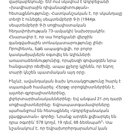
վարկաբեկումը։ ԵՄ-ում սկսվում է Ադրբեջանի
«խավիարային դիվանագիտության»
հետաքննությունը։ Հատկանշական է, որ սկանդալը
տեղի է ունեցել սեպտեմբերի 9-ի (1944թ.
սեպտեմբերի 9-ի սոցիալիստական
հեղափոխության 73-ամյակի) նախօրյակին։
Հնարավոր է, որ սա հոբելյանի վերջին
զանգվածային տոնակատարությունը լինի։
Որովհետև, եթե ապացուցվի, որ բոլոր
կասկածյալներն օգտվել են Ալիևների
առատաձեռնությունից, որպեսզի գովազդեն նրա
հանցավոր ռեժիմը, ապա քչերը կլինեն, որ եկող
տարի կնշեն պատմական այդ օրը։
Ինչևէ, ավանդական ձախ կուսակցությունը հարկ է
սպառված համարել։ Հերթը տրոցկիստներինն է,
ալտեր-գլոբալիստներինը,
լիբերտարիանականներինը։ Եվ անգամ 21-րդ դարի
սոցիալիստներինը։ Եվրապատգամավորները
պահանջում են հետաքննել «Ադրբեջանական
լվացքատան» գործը։ Նրանք արդեն քվեարկել են
6
դրա օգտին՝ 578 կողմ, 19 դեմ, 68 ձեռնպահ
։ Սա
նշանակում է, որ Եվրախորհրդարանում կան