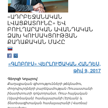
«ԱԴՐԲԵՋԱՆԱԿԱՆ
ԼՎԱՑՔԱՏՈՒՆԸ» ԵՎ
ԲՈՒԼՂԱՐԱԿԱՆ ԱՎԱՆԴԱԿԱՆ
ՁԱԽ ԿՈՒՍԱԿՑՈՒԹՅԱՆ
ՔԱՂԱՔԱԿԱՆ ՄԱՀԸ
«ԳԼՈԲՈՒՍ» ՎԵՐԼՈՒԾԱԿԱՆ ՀԱՆԴԵՍ,
թիվ 9, 2017
Գեորգի Կոլարով
Քաղաքական գիտությունների թեկնածու,
Ժողովուրդների բարեկամության Ռուսաստանի
ինստիտուտի դոկտորանտ, Ռուս-հայկական
(Սլավոնական) համալսարանի (Երևան) և
Տնտեսագիտական համալսարանի (Վառնա)
դասախոս