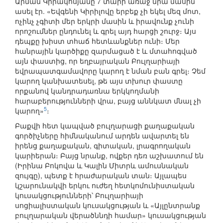
Արման Կիրակոսյանը 7 տարի առաջ նրա մասին
ասել էր. «Եվգենի Կիրիլովը երբեք չի եկել մեզ մոտ,
ոչինչ չգիտի մեր երկրի մասին և իրավունք չունի
որոշումներ ընդունել և գրել այդ հարցի շուրջ։ Այս
դեպքը խիստ տհաճ հետևանքներ ունի։ Մեր
հանրային կարծիքը զարմացած է և մտահոգված
այն փաստից, որ եղբայրական Բուլղարիայի
եվրապատգամավորը կարող է նման բան գրել։ Չեմ
կարող կանխատեսել, թե այս տխուր փաստը
որքանով կանդրադառնա երկկողմանի
հարաբերությունների վրա, բայց աննկատ մնալ չի
5
կարող»
։
Բաքվի հետ կապված բուլղարացի քաղաքական
գործիչները հիմնականում արդեն ավարտել են
իրենց քաղաքական, գիտական, լրագրողական
կարիերան։ Բայց նրանք, ովքեր դեռ աշխատում են
(Իրինա Բոկովա և Կալին Միտրև ամուսնական
զույգը), պետք է հրաժարական տան։ Այլապես
կշարունակվի երկու ուժեղ հետկոմունիստական
կուսակցությունների՝ Բուլղարիայի
սոցիալիստական կուսակցության և «Այլընտրանք
բուլղարական վերածննդի համար» կուսակցության