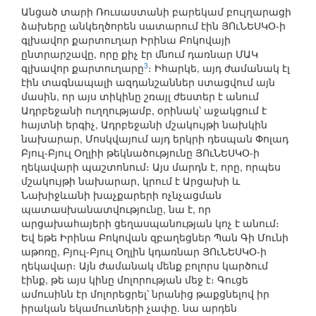
Անցած տարի Ռուսաստանի բարեկամ բուլղարացի
ձախերը անկեղծորեն սատարում էին ՅՈւՆԵՍԿՕ-ի
գլխավոր քարտուղար Իրինա Բոկովայի
ընտրարշավը, որը քիչ էր մնում դառնար ՄԱԿ
3
գլխավոր քարտուղարը
։ Իհարկե, այդ ժամանակ էլ
էին տագնապալի ազդանշաններ ստացվում այն
մասին, որ այս տիկինը շռայլ ժեստեր է անում
Ադրբեջանի ուղղությամբ, օրինակ՝ աջակցում է
հայտնի երգիչ, Ադրբեջանի մշակույթի նախկին
նախարար, Մոսկվայում այդ երկրի դեսպան Փոլադ
Բյուլ-Բյուլ Օղլիի թեկնածությունը ՅՈւՆԵՍԿՕ-ի
ղեկավարի պաշտոնում։ Այս մարդն է, որը, որպես
մշակույթի նախարար, կրում է Արցախի և
Նախիջևանի խաչքարերի ոչնչացման
պատասխանատվությունը, նա է, որ
արցախահայերի ցեղասպանության կոչ է անում։
Եվ եթե Իրինա Բոկովան զբաղեցներ Պան Գի Մունի
աթոռը, Բյուլ-Բյուլ Օղլին կդառնար ՅՈւՆԵՍԿՕ-ի
ղեկավար։ Այն ժամանակ մենք բոլորս կարծում
էինք, թե այս կինը մոլորության մեջ է։ Գուցե
ամուսինն էր մոլորեցրել՝ նրանից թաքցնելով իր
իրական եկամուտների չափը. նա արդեն