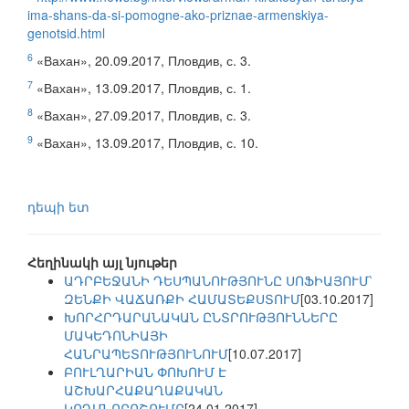
ima-shans-da-si-pomogne-ako-priznae-armenskiya-
genotsid.html
6
«Вахан», 20.09.2017, Пловдив, с. 3.
7
«Вахан», 13.09.2017, Пловдив, с. 1.
8
«Вахан», 27.09.2017, Пловдив, с. 3.
9
«Вахан», 13.09.2017, Пловдив, с. 10.
դեպի ետ
Հեղինակի այլ նյութեր
ԱԴՐԲԵՋԱՆԻ ԴԵՍՊԱՆՈՒԹՅՈՒՆԸ ՍՈՖԻԱՅՈՒՄ՝
ԶԵՆՔԻ ՎԱՃԱՌՔԻ ՀԱՄԱՏԵՔՍՏՈՒՄ
[03.10.2017]
ԽՈՐՀՐԴԱՐԱՆԱԿԱՆ ԸՆՏՐՈՒԹՅՈՒՆՆԵՐԸ
ՄԱԿԵԴՈՆԻԱՅԻ
ՀԱՆՐԱՊԵՏՈՒԹՅՈՒՆՈՒՄ
[10.07.2017]
ԲՈՒԼՂԱՐԻԱՆ ՓՈԽՈՒՄ Է
ԱՇԽԱՐՀԱՔԱՂԱՔԱԿԱՆ
ԿՈՂՄՆՈՐՈՇՈՒՄԸ
[24.01.2017]