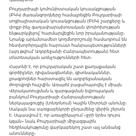
Բուլղարիայի կոմունիստական կուսակցության
(ԲԿԿ) ժառանգորդները համալրեցին Բուլղարիայի
սոցիալիստական կուսակցության (ԲՍԿ) շարքերը և
փոքր-ինչ գաղափարախոսական փոփոխության
ենթարկվելով՝ հարմարվեցին նոր իրականությանը։
Նրանք արևմտամետ կողմնորոշումը համադրում են
հետխորհրդային հարուստ հանրապետությունների
(այդ թվում՝ Ադրբեջանի Հանրապետության) հետ
տնտեսական առնչությունների հետ։
Հայտնի է, որ բուլղարական շատ քաղաքական
գործիչներ, դիվանագետներ, գիտնականներ,
լրագրողներ հարստացել են ադրբեջանական
ժողովրդի հաշվին։ Առայժմ բացահայտվել է միայն
Վերակառուցման և զարգացման եվրոպական
բանկում Բուլղարիայի Հանրապետության
ներկայացուցիչ (Լոնդոնում) Կալին Միտրևի անունը։
Սակայն նա սառցաբեկորի ընդամենը վերին շերտն
է։ Սպասվում է, որ առաջիկայում «ջրի երես դուրս
կգան» նաև Բուլղարիայի միջազգային
հեղինակությունը վարկաբեկող շատ այլ անձանց
անունները։