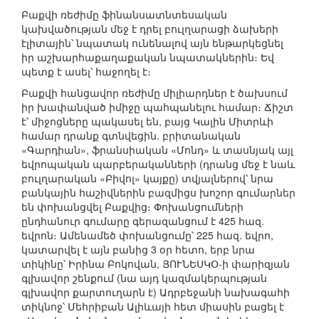
Բաքվի ռեժիմը ֆինանսատնտեսական
կախվածության մեջ է դրել բուլղարացի ձախերի
էլիտային՝ նպատակ ունենալով այն ենթարկեցնել
իր աշխարհաքաղաքական նպատակներին։ Եվ
պետք է ասել՝ հաջողել է։
Բաքվի հանցավոր ռեժիմը միլիարդներ է ծախսում
իր խափանված իմիջը պահպանելու համար։ Ճիշտ
է՝ միջոցները պակասել են, բայց Կալին Միտրևի
համար դրանք գտնվեցին. բրիտանական
«Գարդիան», ֆրանսիական «Մոնդ» և տասնյակ այլ
եվրոպական պարբերականների (դրանց մեջ է նաև
բուլղարական «Բիվոլ» կայքը) տվյալներով՝ նրա
բանկային հաշիվներին բազմիցս խոշոր գումարներ
են փոխանցվել Բաքվից։ Փոխանցումների
ընդհանուր գումարը գերազանցում է 425 հազ.
եվրոն։ Ամենամեծ փոխանցումը՝ 225 հազ. եվրո,
կատարվել է այն բանից 3 օր հետո, երբ նրա
տիկինը՝ Իրինա Բոկովան, ՅՈՒՆԵՍԿՕ-ի փարիզյան
գլխավոր շենքում (նա այդ կազմակերպության
գլխավոր քարտուղարն է) Ադրբեջանի նախագահի
տիկնոջ՝ Մեհրիբան Ալիևայի հետ միասին բացել է