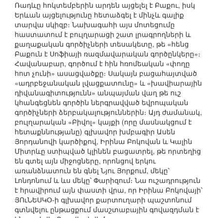
Ռադևը հոկտեմբերին արդեն այցելել է Բաքու, իսկ
Երևան այցելությունը հետաձգել է մինչև գալիք
տարվա սկիզբ։ Նախագահի այս մոտեցումը
հաստատում է բուլղարացի շատ լրագրողների և
քաղաքական գործիչների տեսակետը, թե «հենց
Բաքուն է Սոֆիայի ռազմավարական գործընկերը»։
Հավանաբար, գործում է հին հռոմեական «փողը
հոտ չունի» ասացվածքը։ Սակայն բացահայտված
«ադրբեջանական լվացքատունը» և «խավիարային
դիվանագիտությունն» անպայման վաղ թե ուշ
կհանգեցնեն գործին ներգրավված եվրոպական
գործիչների ձերբակալություններին։ Այդ ժամանակ,
բուլղարական «Բիվոլ» կայքի (որը մասնակցում է
հետաքննությանը) գլխավոր խմբագիր Ասեն
Յորդանովի կարծիքով, Իրինա Բոկովան և Կալին
Միտրևը ստիպված կլինեն բացատրել, թե որտեղից
են գտել այն միջոցները, որոնցով երկու
առանձնատուն են գնել Նյու Յորքում, մեկը՝
Լոնդոնում և ևս մեկը՝ Փարիզում։ Նա ուշադրություն
է հրավիրում այն փաստի վրա, որ Իրինա Բոկովայի՝
ՅՈւՆԵՍԿՕ-ի գլխավոր քարտուղարի պաշտոնում
գտնվելու ընթացքում մասշտաբային գովազդման է