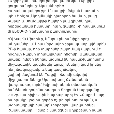
«Ադրբեջան. հանդուրժողականության երկիր»
ցուցահանդեսը։ Այս անհեթեթ
բառակապակցությունն ապրիլմեկյան կատակի
պես է հնչում կողմնակի դիտորդի համար, բայց
Բաքվի և Սումգաիթի հայերը լավ գիտեն դրա
ողբերգական իմաստը, ինչը, ցավոք, չի հասկանում
ՅՈւՆԵՍԿՕ-ի գլխավոր քարտուղարը։
Ե՛վ Կալին Միտրևը, և՛ նրա ընտանիքի որոշ
անդամներ, և՛ նրա մերձավոր շրջապատը կվճարեն
PR-ի համար, որը տարիներ շարունակ վարվում է
հօգուտ Բաքվի տոտալիտար ռեժիմի։ Մանավանդ
նրանք, ովքեր ներկայացնում են համաշխարհային
միջազգային կազմակերպությունները կամ իրենց
հեղինակությամբ և կարգավիճակով
լեգիտիմացնում են Բաքվի ռեժիմի ակտիվ
միջոցառումները։ Այս առիթով ՀՀ նախկին
վարչապետ, այժմ՝ Եվրասիական տնտեսական
հանձնաժողովի նախագահ Տիգրան Սարգսյանը
2012թ. ապրիլի 23-ին հայտարարել էր. «Բաքուն այդ
հարթակը կօգտագործի ոչ թե երկխոսության, այլ
ագիտացիայի համար՝ փորձելով վարկաբեկել
Հայաստանը։ Պետք է կասեցնել Ադրբեջանի նման