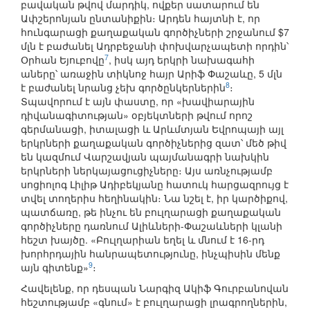
բավական թվով մարդիկ, ովքեր սատարում են
Ափշերոնյան ընտանիքին։ Արդեն հայտնի է, որ
հունգարացի քաղաքական գործիչների շրջանում $7
մլն է բաժանել Ադրբեջանի փոխվարչապետի որդին՝
7
Օրհան Եյուբովը
, իսկ այդ երկրի նախագահի
աները՝ առաջին տիկնոջ հայր Արիֆ Փաշաևը, 5 մլն
8
է բաժանել նրանց չեխ գործընկերներին
։
Տպավորում է այն փաստը, որ «խավիարային
դիվանագիտության» օբյեկտների թվում որոշ
գերմանացի, իտալացի և Արևմտյան Եվրոպայի այլ
երկրների քաղաքական գործիչներից զատ՝ մեծ թիվ
են կազմում Վարշավյան պայմանագրի նախկին
երկրների ներկայացուցիչները։ Այս առնչությամբ
սոցիոլոգ Լիլիթ Ադիբեկյանը հատուկ հարցազրույց է
տվել տողերիս հեղինակին։ Նա նշել է, իր կարծիքով,
պատճառը, թե ինչու են բուլղարացի քաղաքական
գործիչները դառնում Ալիևների-Փաշաևների կլանի
հեշտ խայծը. «Բուլղարիան եղել և մնում է 16-րդ
խորհրդային հանրապետությունը, ինչպիսին մենք
9
այն գիտենք»
։
Հավելենք, որ դեսպան Նարգիզ Ակիֆ Գուրբանովան
հեշտությամբ «գնում» է բուլղարացի լրագրողներին,