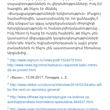
տպավորություններն ու վերլուծությունները։ Իսկ իմ
հարցին, թե ինչու էր մեկնել
«Քաղաքակրթությունների երկխոսություն» (Բաքու)
համաժողովին, պատասխանել էր, որ ցանկացել է
մեկ անգամ ևս զգալ ադրբեջանական ժողովրդի
հյուրընկալությունն ու հանդուրժողականությունը...
Իսկ հետո էլ հարց էր ուղղել հայերին, թե ինչու չեն
կատարում միջազգային կազմակերպությունների
(ՄԱԿ ԱԽ, ԵԱՀԿ, Եվրախորհրդարան և այլն) բոլոր
բանաձևերն ու ինչու չեն պատրաստվում հեռանալ
Արցախից...
1
http://www.regnum.ru/news/polit/1524075.html
http://www.news.bg/crime/tsatsarov-rasporedi-kalin-mitrev-
da-se-proveri.html
2
«Вахан», 13.09.2017, Пловдив, с. 2.
3
http://www.rabkor.ru/columns/interview/2016/03/24/who-will-
be-the-next-un-secretary-general/
4
http://www.offnews.bg/sviat/saprugat-na-bokova-za-
azerbajdzanskata-bezmislena-spekulatcia-664537.html
5
http://www.news.bg/interviews/arman-kirakosyan-turtsiya-