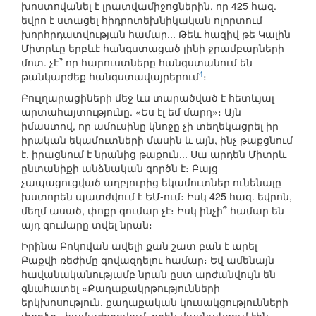
խոստովանել է լրատվամիջոցներին, որ 425 հազ.
եվրո է ստացել հիդրոտեխնիկական ոլորտում
խորհրդատվության համար... Թեև հազիվ թե Կալին
Միտրևը երբևէ հանգստացած լինի ջրամբարների
մոտ. չէ՞ որ հարուստները հանգստանում են
4
թանկարժեք հանգստավայրերում
։
Բուլղարացիների մեջ ևս տարածված է հետևյալ
արտահայտությունը. «Ես էլ եմ մարդ»։ Այն
իմաստով, որ ամուսինը կնոջը չի տեղեկացրել իր
իրական եկամուտների մասին և այն, ինչ թաքցնում
է, իրացնում է նրանից թաքուն... Սա արդեն Միտրև
ընտանիքի անձնական գործն է։ Բայց
չապացուցված աղբյուրից եկամուտներ ունենալը
խստորեն պատժվում է ԵՄ-ում։ Իսկ 425 հազ. եվրոն,
մեղմ ասած, փոքր գումար չէ։ Իսկ ինչի՞ համար են
այդ գումարը տվել նրան։
Իրինա Բոկովան ավելի քան շատ բան է արել
Բաքվի ռեժիմը գովազդելու համար։ Եվ ամենայն
հավանականությամբ նրան ըստ արժանվույն են
գնահատել «Քաղաքակրթությունների
երկխոսություն. քաղաքական կուսակցությունների