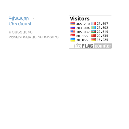
Գլխավոր
⋅
Մեր մասին
© ՑԱՆՑԱՅԻՆ
ՀԵՏԱԶՈՏԱԿԱՆ ԻՆՍՏԻՏՈՒՏ