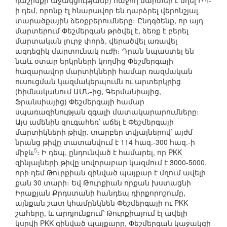
դաշինքի աջակցությամբ) հաջող մարտեր է մղել ԻՊ-
ի դեմ, որոնք էլ հնարավոր են դարձրել վերոնշյալ
տարածքային ձեռքբերումները։ Ընդգծենք, որ այդ
մարտերում Փեշմերգան թրծվել է, ձեռք է բերել
մարտական լուրջ փորձ, վերածվել առավել
ազդեցիկ մարտունակ ուժի։ Դրան նպաստել են
նաև օտար երկրների կողմից Փեշմերգայի
հազարավոր մարտիկների համար ռազմական
ուսուցման կազմակերպումն ու արտերկրից
(հիմնականում ԱՄՆ-ից, Գերմանիայից,
Ֆրանսիայից) Փեշմերգայի համար
սպառազինության զգալի մատակարարումները։
Այս ամենին զուգահեռ՝ աճել է Փեշմերգայի
մարտիկների թիվը. տարբեր տվյալներով՝ այժմ
նրանց թիվը տատանվում է 114 հազ.-300 հազ.-ի
5
միջև
։ Ի դեպ, ընդունված է համարել, որ PKK
զինյալների թիվը սովորաբար կազմում է 3000-5000,
որի դեմ Թուրքիան զինված պայքար է մղում ավելի
քան 30 տարի։ Եվ Թուրքիան որքան խստացնի
Իրաքյան Քրդստանի հանդեպ դիրքորոշումը,
այնքան շատ կհամընկնեն Փեշմերգայի ու PKK
շահերը, և արդյունքում՝ Թուրքիայում էլ ավելի
կսրվի PKK զինված պայքարը, Փեշմերգան կաջակցի