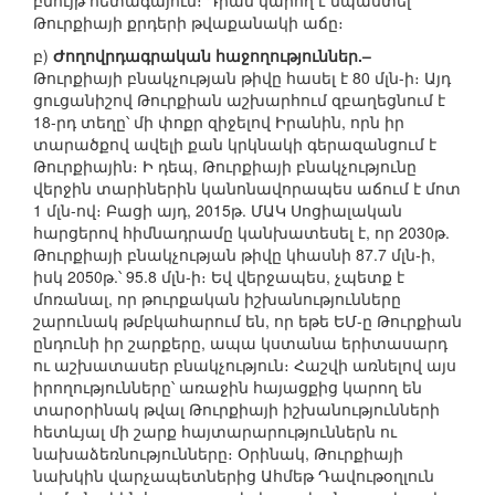
բնույթ հետագայում։ Դրան կարող է նպաստել
Թուրքիայի քրդերի թվաքանակի աճը։
բ)
Ժողովրդագրական հաջողություններ.–
Թուրքիայի բնակչության թիվը հասել է 80 մլն-ի։ Այդ
ցուցանիշով Թուրքիան աշխարհում զբաղեցնում է
18-րդ տեղը՝ մի փոքր զիջելով Իրանին, որն իր
տարածքով ավելի քան կրկնակի գերազանցում է
Թուրքիային։ Ի դեպ, Թուրքիայի բնակչությունը
վերջին տարիներին կանոնավորապես աճում է մոտ
1 մլն-ով։ Բացի այդ, 2015թ. ՄԱԿ Սոցիալական
հարցերով հիմնադրամը կանխատեսել է, որ 2030թ.
Թուրքիայի բնակչության թիվը կհասնի 87.7 մլն-ի,
իսկ 2050թ.՝ 95.8 մլն-ի։ Եվ վերջապես, չպետք է
մոռանալ, որ թուրքական իշխանությունները
շարունակ թմբկահարում են, որ եթե ԵՄ-ը Թուրքիան
ընդունի իր շարքերը, ապա կստանա երիտասարդ
ու աշխատասեր բնակչություն։ Հաշվի առնելով այս
իրողությունները՝ առաջին հայացքից կարող են
տարօրինակ թվալ Թուրքիայի իշխանությունների
հետևյալ մի շարք հայտարարություններն ու
նախաձեռնությունները։ Օրինակ, Թուրքիայի
նախկին վարչապետներից Ահմեթ Դավութօղլուն