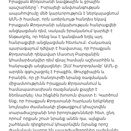
Իրաքյան Քրդստանի նավթային և ջրային
1
պաշարները
։ Իսրայելի անվտանգության
ապահովումը մեծ կարևորություն է ներկայացնում
ԱՄՆ-ի համար, որն առերևույթ հանդես եկավ
Իրաքյան Քրդստանի անկախության հանրաքվեի
անցկացման դեմ, սակայն իրականում կարելի է
ենթադրել, որ հենց նա է կանգնած եղել այդ
հանրաքվեի անցկացման հետևում։ Հակառակ
պարագայում դժվար է հավատալ, որ Իրաքյան
Քրդստանի ղեկավար Մասուդ Բարզանին
կհամարձակվեր դեմ գնալ համայն աշխարհին և
հանրաքվե անցկացներ։ ԶԼՄ հաղորդմամբ՝ ԱՄՆ-ը
արդեն զգուշացրել է Իրաքին, Թուրքիային և
Իրանին, որ չի հանդուրժի նրանց ռազմական
միջամտությունն Իրաքյան Քրդստանում և
համապատասխան ռազմական քայլեր է
ձեռնարկել։ Սա ինքնին խոսուն փաստ է։ Կարծում
ենք, որ Իրաքյան Քրդստանի հարևան երկրները
նույնպես ժամանակի ընթացքում կհաշտվեն
տարածաշրջանի նոր իրողությունների հետ, ընդ
որում՝ որքան շուտ նրանք անեն դա, այնքան
շահեկան դիրքերում կհայտնվեն (նրանք որոշ
ժամանակ կարող են պատժամիջոցներ սահմանել