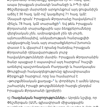
ապա իրաքյան բանակի նահանջի և ԻՊ-ի դեմ
Փեշմերգայի մարտերի արդյունքում այդ ցուցանիշն
աճել է 30 հազ. կմ2-ով՝ կազմելով 71 հազ. կմ2:
Չնայած դրան՝ Իրաքյան Քրդստանը հավակնում է
3
մինչև 78 հազ. կմ2 տարածքի
։ Եվ թեև Իրաքյան
Քրդստանի տարածքային այս ձեռքբերումները
վերջնական չեն, ամրագրված չեն դե-յուրե,
այնուամենայնիվ, անկախության հանրաքվեի
անցկացումը նաև այդ տարածքներում խոսուն
փաստ է և վկայում է դրանց հանդեպ Իրաքյան
Քրդստանի ղեկավարության լուրջ
հավակնությունների մասին։ Իրաքյան Քրդստանին
ծանր պայքար է սպասվում այդ հարցում՝ հաշվի
առնելով պաշտոնական Բաղդադի և հատկապես
Թուրքիայի հակազդեցությունը գլխավորապես
Քիրքուքի հարցում, որը նա համարում է
4
«թուրքմենական քաղաք»
և փորձելու է ամեն կերպ
շահարկել Իրաքի թուրքմենների հարցն ընդդեմ
Իրաքյան Քրդստանի (քրդերի)։
դ)
Ռազմական հաջողություններ.–
Արդեն նշվեց, որ
Փեշմերգան (ԱՄՆ գլխավորած միջազգային