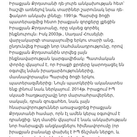
Իրաքյան Քրդստանի դե-յուրե անկախության հետ՝
հաշվի առնելով նաև տարիներ շարունակ նրա դե-
ֆակտո անկախ լինելը։ 1991թ. Պարսից ծոցի
պատերազմից հետո իրաքյան զորքերը լքեցին
Իրաքյան Քրդստանը, որը սկսեց գործել
ինքնուրույն։ Իսկ 2003թ., Սադամ Հուսեյնի
վարչակարգի տապալումից երկու տարի անց,
ընդունվեց Իրաքի նոր Սահմանադրությունը, որով
Իրաքյան Քրդստանին տրվեց լայն
ինքնավարության կարգավիճակ։ Պատմական
փորձը վկայում է, որ Իրաքի քրդերը կարողացել են
օգտվել նման իրադարձություններից,
մասնավորապես Պարսից ծոցի երկու
պատերազմներից։ Նույն պատկերին ականատես
ենք լինում նաև ներկայում. 2014թ. Իրաքում ԻՊ
սկսած հաղթարշավը նոր մարտահրավերներ,
սակայն, դրան զուգահեռ, նաև լայն
հնարավորություններ առաջացրեց Իրաքյան
Քրդստանի համար, որն էլ ամեն կերպ օգտվում է
դրանցից։ Այդ մասին վկայում է նաև անկախության
նոր հանրաքվե անցկացնելու հիմնավորումը (որ
իրաքյան բանակը փախել է ԻՊ ճնշման ներքո, և