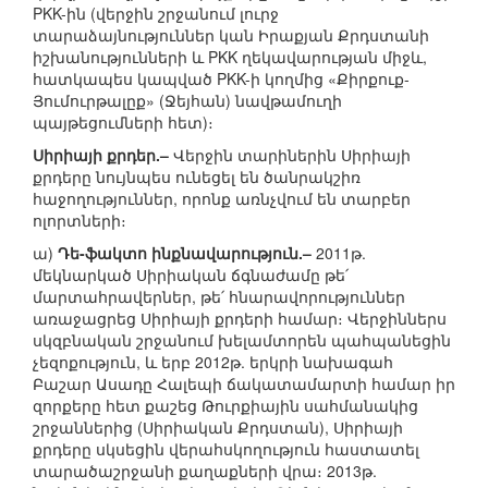
PKK-ին (վերջին շրջանում լուրջ
տարաձայնություններ կան Իրաքյան Քրդստանի
իշխանությունների և PKK ղեկավարության միջև,
հատկապես կապված PKK-ի կողմից «Քիրքուք-
Յումուրթալըք» (Ջեյհան) նավթամուղի
պայթեցումների հետ)։
Սիրիայի քրդեր.–
Վերջին տարիներին Սիրիայի
քրդերը նույնպես ունեցել են ծանրակշիռ
հաջողություններ, որոնք առնչվում են տարբեր
ոլորտների։
ա)
Դե-ֆակտո ինքնավարություն.–
2011թ.
մեկնարկած Սիրիական ճգնաժամը թե՛
մարտահրավերներ, թե՛ հնարավորություններ
առաջացրեց Սիրիայի քրդերի համար։ Վերջիններս
սկզբնական շրջանում խելամտորեն պահպանեցին
չեզոքություն, և երբ 2012թ. երկրի նախագահ
Բաշար Ասադը Հալեպի ճակատամարտի համար իր
զորքերը հետ քաշեց Թուրքիային սահմանակից
շրջաններից (Սիրիական Քրդստան), Սիրիայի
քրդերը սկսեցին վերահսկողություն հաստատել
տարածաշրջանի քաղաքների վրա։ 2013թ.