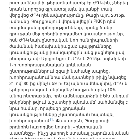
ըստ ամենայնի, թերագնահատել էր ԺԴԿ-ին, չներեց
նրան և որոշեց գլխատել այն. կալանքի տակ
վերցվեց ԺԴԿ ղեկավարությունը։ Բացի այդ, 2015թ.
ամռանը Թուրքիայում վերսկսվեցին PKK-ի դեմ
ռազմական գործողությունները, որոնք ծանր
դրության մեջ դրեցին քրդամետ կուսակցությունը,
իսկ ԺԴԿ նախընտրական նոր հանդիպումների
ժամանակ հաճախակիացած պայթյունները
կուսակցությանը խանգարեցին անցկացնելու լավ
ընտրարշավ։ Արդյունքում՝ ԺԴԿ-ն 2015թ. նոյեմբերի
1-ի խորհրդարանական կրկնական
ընտրություններում զգալի նահանջ ապրեց.
խորհրդարանում նրա մանդատների թիվը նվազեց
21-ով՝ 80-ից մինչև 59-ի։ Եվ այնուամենայնիվ, ԺԴԿ-ն
երկրորդ անգամ անընդմեջ հաղթահարեց 10%-
անոց ընտրաշեմը, որն ամենաբարձրն է ԵԽ անդամ
երկրների թվում և շատերի պնդմամբ՝ սահմանվել է
նրա համար, որպեսզի քրդական
կուսակցությունները չկարողանան հայտնվել
11
խորհրդարանում
։ Փաստորեն, Թուրքիայի
քրդերին հաջողվեց կոտրել «ընտրական
պատնեշը», ինչը կարող է ստանալ շարունակական