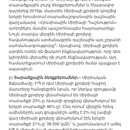
տարածքային լուրջ ձեռքբերումներ և հնարավոր
դարձրեց 2016թ. մարտին Սիրիայի քրդերի կողմից
երկրի հյուսիսում տարածաշրջանային դաշնային
վարչակարգ՝ «Հյուսիսային Սիրիայի Դաշնություն»
ստեղծելու մասին պաշտոնապես հայտարարելը։
Նույն տարվա վերջին Սիրիայի քրդերը
հավանության արժանացրին դաշնային այդ շրջանի
6
սահմանադրությունը
։ Այսպիսով, Սիրիայի քրդերն
արդեն ունեն դե-ֆակտո ինքնավարություն, որը դեռ
կփորձեն վերածել դե-յուրե ինքնավարության։ Այդ
համատեքստում Սիրիայի քրդերին ծանր պայքար է
սպասվում։
բ)
Տարածքային ձեռքբերումներ.–
Սիրիական
ճգնաժամը, ԻՊ-ի դեմ Սիրիայի քրդերի հաջող
մարտերը հանգեցրին նրան, որ ներկա դրությամբ
Սիրիայի քրդերը վերահսկում են Սիրիայի
տարածքի 23%-ը (Ասադի զորքերը վերահսկում են
երկրի տարածքի 46%-ը): Ընդ որում՝ վերջին հինգ
ամիսներին այդ ցուցանիշն աճել է 2%-ով (ավելի
վաղ Սիրիայի քրդերը վերահսկում էին երկրի
7
տարածքի 21%-ը՝ 38.500 կմ2)
և շարունակում է աճել
ԻՊ-ի վերահսկած տարածքների ազատագրման