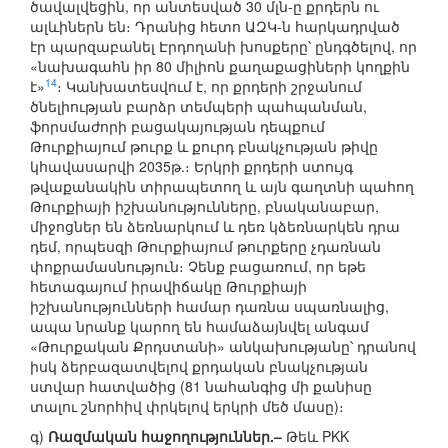
ծավալվեցին, որ անտեսված 30 մլն-ը քրդերն ու
ալևիներն են։ Դրանից հետո ԱԶԿ-ն հարկադրված
էր պարզաբանել Էրդողանի խոսքերը՝ ընդգծելով, որ
«նախագահն իր 80 միլիոն քաղաքացիների կողքին
14
է»
։ Կանխատեսվում է, որ քրդերի շրջանում
ծնելիության բարձր տեմպերի պահպանման,
ֆորսմաժորի բացակայության դեպքում
Թուրքիայում թուրք և քուրդ բնակչության թիվը
կհավասարվի 2035թ.։ Երկրի քրդերի ստույգ
թվաքանակին տիրապետող և այն գաղտնի պահող
Թուրքիայի իշխանությունները, բնականաբար,
միջոցներ են ձեռնարկում և դեռ կձեռնարկեն դրա
դեմ, որպեսզի Թուրքիայում թուրքերը չդառնան
փոքրամասնություն։ Չենք բացառում, որ եթե
հետագայում իրավիճակը Թուրքիայի
իշխանությունների համար դառնա սպառնալից,
ապա նրանք կարող են համաձայնվել անգամ
«Թուրքական Քրդստանի» անկախությանը՝ դրանով
իսկ ձերբազատվելով քրդական բնակչության
ստվար հատվածից (81 նահանգից մի քանիսը
տալու շնորհիվ փրկելով երկրի մեծ մասը)։
գ)
Ռազմական հաջողություններ.–
Թեև PKK