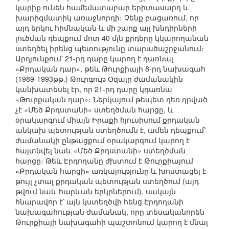
կարիք ունեն համեմատաբար երիտասարդ և
խարիզմատիկ առաջնորդի։ Չենք բացառում, որ
այդ երկու հիմնական և մի շարք այլ խնդիրների
լուծման դեպքում մոտ 40 մլն քրդերը կկարողանան
ստեղծել իրենց պետությունը տարածաշրջանում։
Արդյունքում՝ 21-րդ դարը կարող է դառնալ
«Քրդական դար», թեև Թուրքիայի 8-րդ նախագահ
(1989-1993թթ.) Թուրգութ Օզալը ժամանակին
կանխատեսել էր, որ 21-րդ դարը կդառնա
«Թուրքական դար»։ Ներկայում թեպետ դեռ դրված
չէ «Մեծ Քրդստանի» ստեղծման հարցը, և
օրակարգում միայն Իրաքի հյուսիսում քրդական
անկախ պետության ստեղծումն է, ամեն դեպքում՝
ժամանակի ընթացքում օրակարգում կարող է
հայտնվել նաև «Մեծ Քրդստանի» ստեղծման
հարցը։ Թեև Էրդողանը ժխտում է Թուրքիայում
«Քրդական հարցի» առկայությունը և խոստացել է
թույլ չտալ քրդական պետության ստեղծում (այդ
թվում նաև հարևան երկրներում), սակայն
հնարավոր է՝ այն կստեղծվի հենց Էրդողանի
նախագահության ժամանակ, որը տեսականորեն
Թուրքիայի նախագահի պաշտոնում կարող է մնալ