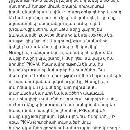
շրջանում PKK-ն սկսել է լայնորեն կիրառել ԱԹՍ-ներ,
ընդ որում՝ խոսքը միայն օդային դիտարկում
իրականացնելու մասին չէ. քուրդ զինյալները կարող
են նաև դրանց վրա ռումբեր տեղակայել և դրանք
օգտագործել անվտանգության ուժերի դեմ
(տեսախցիկներով այդ ԱԹՍ-ները կարող են
կառավարվել 200-300 մետրից և կրել 500-1000 կգ
պայթուցիկ նյութ)։ Այսպիսով, ժամանակակից
զենքերն ու տեխնոլոգիաները մի կողմից՝
Թուրքիայի անվտանգության ուժերին օգնում են
ավելի հաջող պայքարել PKK-ի դեմ, սակայն մյուս
կողմից՝ PKK-ին հնարավորություն են տալիս
հասցնել առավել մահաբեր հարվածներ։ Դա
մեծացնում է անվտանգության ուժերի կորուստներն
ու հասարակական դժգոհությունը, Թուրքիայի
տնտեսական վնասները, այդ թվում նաև
տարանցիկ կարևոր նախագծերի ապագան
սպառնալիքի տակ դնելու տեսքով։ Կարելի է ասել,
որ նոր զենքերի ստացման ու դրանցով մահաբեր
հարվածներ հասցնելու շնորհիվ PKK զինված
պայքարը Թուրքիայում թևակոխում է նոր փուլ։ Ի
դեպ, PKK-ն Թուրքիայի տարածքի վրա
հարձակումներ գործելու համար այսուհետ կարող է