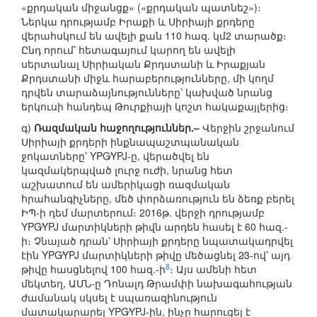
«քրդական միջանցք» («քրդական պատնեշ»)։
Ներկա դրությամբ Իրաքի և Սիրիայի քրդերը
վերահսկում են ավելի քան 110 հազ. կմ2 տարածք։
Ընդ որում՝ հետագայում կարող են ավելի
սերտանալ Սիրիական Քրդստանի և Իրաքյան
Քրդստանի միջև հարաբերությունները, մի կողմ
դրվեն տարաձայնությունները՝ կախված նրանց
երկուսի հանդեպ Թուրքիայի կոշտ հակաքայլերից։
գ)
Ռազմական հաջողություններ.–
Վերջին շրջանում
Սիրիայի քրդերի ինքնապաշտպանական
ջոկատները՝ YPG∕YPJ-ը, վերածվել են
կազմակերպված լուրջ ուժի, նրանց հետ
աշխատում են ամերիկացի ռազմական
հրահանգիչները, մեծ փորձառություն են ձեռք բերել
ԻՊ-ի դեմ մարտերում։ 2016թ. վերջի դրությամբ
YPG∕YPJ մարտիկների թիվն արդեն հասել է 60 հազ.-
ի։ Չնայած դրան՝ Սիրիայի քրդերը նպատակադրվել
էին YPG∕YPJ մարտիկների թիվը մեծացնել 2∕3-ով՝ այդ
8
թիվը հասցնելով 100 հազ.-ի
։ Այս ամենի հետ
մեկտեղ, ԱՄՆ-ը Դոնալդ Թրամփի նախագահության
ժամանակ սկսել է սպառազինություն
մատակարարել YPG∕YPJ-ին, ինչը հարուցել է