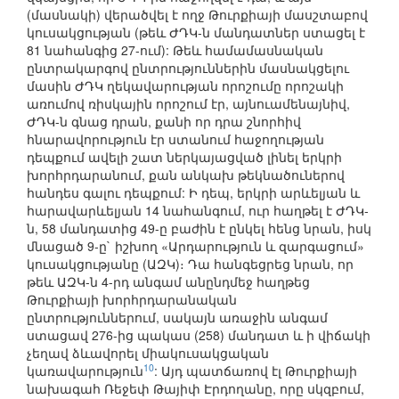
(մասնակի) վերածվել է ողջ Թուրքիայի մասշտաբով
կուսակցության (թեև ԺԴԿ-ն մանդատներ ստացել է
81 նահանգից 27-ում): Թեև համամասնական
ընտրակարգով ընտրություններին մասնակցելու
մասին ԺԴԿ ղեկավարության որոշումը որոշակի
առումով ռիսկային որոշում էր, այնուամենայնիվ,
ԺԴԿ-ն գնաց դրան, քանի որ դրա շնորհիվ
հնարավորություն էր ստանում հաջողության
դեպքում ավելի շատ ներկայացված լինել երկրի
խորհրդարանում, քան անկախ թեկնածուներով
հանդես գալու դեպքում: Ի դեպ, երկրի արևելյան և
հարավարևելյան 14 նահանգում, ուր հաղթել է ԺԴԿ-
ն, 58 մանդատից 49-ը բաժին է ընկել հենց նրան, իսկ
մնացած 9-ը` իշխող «Արդարություն և զարգացում»
կուսակցությանը (ԱԶԿ)։ Դա հանգեցրեց նրան, որ
թեև ԱԶԿ-ն 4-րդ անգամ անընդմեջ հաղթեց
Թուրքիայի խորհրդարանական
ընտրություններում, սակայն առաջին անգամ
ստացավ 276-ից պակաս (258) մանդատ և ի վիճակի
չեղավ ձևավորել միակուսակցական
10
կառավարություն
: Այդ պատճառով էլ Թուրքիայի
նախագահ Ռեջեփ Թայիփ Էրդողանը, որը սկզբում,