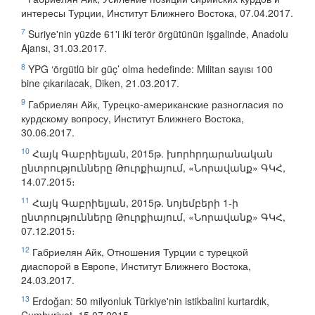
интересы Турции, Институт Ближнего Востока, 07.04.2017.
7
Suriye'nin yüzde 61'i iki terör örgütünün işgalinde, Anadolu
Ajansı, 31.03.2017.
8
YPG ‘örgütlü bir güç’ olma hedefinde: Militan sayısı 100
bine çıkarılacak, Diken, 21.03.2017.
9
Габриелян Айк, Турецко-американские разногласия по
курдскому вопросу, Институт Ближнего Востока,
30.06.2017.
10
Հայկ Գաբրիելյան, 2015թ. խորհրդարանական
ընտրությունները Թուրքիայում, «Նորավանք» ԳԿՀ,
14.07.2015։
11
Հայկ Գաբրիելյան, 2015թ. նոյեմբերի 1-ի
ընտրությունները Թուրքիայում, «Նորավանք» ԳԿՀ,
07.12.2015։
12
Габриелян Айк, Отношения Турции с турецкой
диаспорой в Европе, Институт Ближнего Востока,
24.03.2017.
13
Erdoğan: 50 milyonluk Türkiye'nin istikbalini kurtardık,