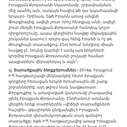
Իրաքյան Քրդստանի նկատմամբ, շրջափակման
մեջ պահել այն, սակայն հազիվ թե դա կպահպանվի
երկար)։ Օրինակ, եթե Իրանն առաջ անցնի
Թուրքիայից, ավելի շուտ որոշ հետքայլ անի, ավելի
շուտ մեղմի Իրաքյան Քրդստանի հանդեպ կոշտ
դիրքորոշումը, ապա վերջինիս նավթը միջազգային
շուկաներ կարող է դուրս գալ հենց Իրանի և ոչ թե
Թուրքիայի տարածքով։ Ընդ որում՝ խնդիրը միայն
նավթը չէ, նույնը կարելի է ասել այդ երկրների
կողմից Իրաքյան Քրդստանի շուկայի համար
2
պայքարելու վերաբերյալ և այլն
։
գ)
Տարածքային ձեռքբերումներ.-
2014թ. Իրաքում
ԻՊ հաղթարշավի մեկնարկից հետո իրաքյան
զորքերը հեռացան երկրի հյուսիսային մի շարք
շրջաններից, այդ թվում նաև նավթառատ
Քիրքուքից, և առաջացած վակուումը չհապաղեց
լցնել Իրաքյան Քրդստանը։ Ընդհանուր առմամբ
վերջին երեք տարիներին «վիճելի տարածքների
հաշվին» զգալիորեն ընդլայնվել է Իրաքյան
Քրդստանի վերահսկողության տակ գտնվող
տարածքը։ Եթե ԻՊ հաղթարշավից առաջ Իրաքյան
Քրդստանի տարածքը կազմում էր 41 հազ. կմ2,