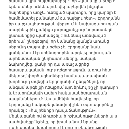
ժամանակին հայտարարել է, որ «կանայք պետք է
երեխաներ ունենալուն վերաբերվեն ինչպես
հայրենիքի առջև ունեցած պարտքի, որը կարելի է
համեմատել բանակում ծառայելու հետ»։ Էրդողանն
իր վարչապետության վերջում և նախագահության
տարիներին քանիցս յուրաքանչյուր նորաստեղծ
ընտանիքից պահանջել է ունենալ առնվազն 3
երեխա՝ ընդգծելով, որ կանանց կյանքն առանց
սերունդ տալու լիարժեք չէ։ Էրդողանը նաև
ցանկանում էր օրենսդրորեն արգելել հղիության
արհեստական ընդհատումները, սակայն
ձախողվեց, քանի որ դա առաջացրեց
հասարակական լուրջ դժգոհություն, և դրա հետ
մեկտեղ՝ փորձագետները համապատասխան
խորհուրդ տվեցին Էրդողանին՝ ընդգծելով, որ
անգամ արգելքի դեպքում այդ երևույթը չի դադարի
և կշարունակվի ավելի հակասանիտարական
պայմաններում։ Այս ամենին հավելենք, որ
Էրդողանը հակաբեղմնավորիչներ օգտագործելը
որակել է «հայրենիքի դավաճանություն»։
Մեկնաբանելով Թուրքիայի իշխանությունների այս
պահվածքը՝ նշենք, որ իրականում նրանց
չափազանց մտահոգում է քուրդ բնակչության