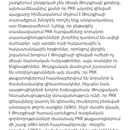
շարքերում ընդգրկած չեն միայն Թուրքիայի քրդերը,
այնուամենայնիվ, քանի որ PKK ակտիվ զինված
պայքարը հիմնականում մղվում է Թուրքիայի
տարածքում, խնդրին որոշել ենք անդրադառնալ
այս ենթաբաժնում։ Նշենք, որ ընթացիկ
տասնամյակում PKK հարվածները նորանոր
սպառազինությունների շնորհիվ դառնում են ավելի
մահաբեր. այն արդեն ունի հակաօդային և
հակատանկային հրթիռներ, որոնցով վերջին
շրջանում խոցում է Թուրքիայի զինված ուժերի ոչ
միայն մարտական ուղղաթիռներ, այլև տանկեր ու
ինքնաթիռներ։ Թուրքական մամուլում շատանում
են տեղեկություններն այն մասին, որ PKK
թաքստոցներում հայտնաբերվում են նորանոր և
ժամանակակից զինատեսակներ, ինչպես նաև
պայթուցիկների խոշոր խմբաքանակ։ Թուրքական
հետախուզությունը մտավախություն ունի, որ PKK
զինյալները կարող են կիրառել ռումբերով բեռնված
անօդաչու թռչող սարքեր (ԱԹՍ), ինչի մասին վկայել
է Թուրքիայի հարավ-արևելքում ռազմական
գործողությունների ժամանակ PKK թաքստոցներում
մի շարք ԱԹՍ-ների հայտնաբերումը։ Վերջին