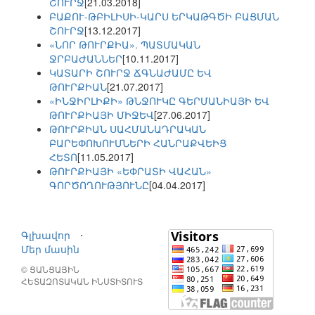
ՇՈՒՐՋ
[21.03.2018]
ԲԱՔՈՒ-ԹԲԻԼԻՍԻ-ԿԱՐՍ ԵՐԿԱԹԳԾԻ ԲԱՑՄԱՆ
ՇՈՒՐՋ
[13.12.2017]
«ՆՈՐ ԹՈՒՐՔԻԱ». ՊԱՏՄԱԿԱՆ
ՋՐԲԱԺԱՆՆԵՐ
[10.11.2017]
ԿԱՏԱՐԻ ՇՈՒՐՋ ՃԳՆԱԺԱՄԸ ԵՎ
ԹՈՒՐՔԻԱՆ
[21.07.2017]
«ԻՆՋԻՐԼԻՔԻ» ԹՆՋՈՒԿԸ ԳԵՐՄԱՆԻԱՅԻ ԵՎ
ԹՈՒՐՔԻԱՅԻ ՄԻՋԵՎ
[27.06.2017]
ԹՈՒՐՔԻԱՆ ՍԱՀՄԱՆԱԴՐԱԿԱՆ
ԲԱՐԵՓՈԽՈՒՄՆԵՐԻ ՀԱՆՐԱՔՎԵԻՑ
ՀԵՏՈ
[11.05.2017]
ԹՈՒՐՔԻԱՅԻ «ԵՓՐԱՏԻ ՎԱՀԱՆ»
ԳՈՐԾՈՂՈՒԹՅՈՒՆԸ
[04.04.2017]
Գլխավոր
⋅
Մեր մասին
© ՑԱՆՑԱՅԻՆ
ՀԵՏԱԶՈՏԱԿԱՆ ԻՆՍՏԻՏՈՒՏ