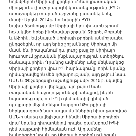
նոյեմբերին Սիրիայի քրդերի «Դեմոկրատական
միություն» (խոշորագույն) կուսակցությունը (PYD)
առաջարկեց տարածաշրջանը բաժանել երեք
մասի։ Արդեն 2014թ. հունվարին PYD
նախաձեռնությամբ Սիրիայի հյուսիս-արևելքում
հռչակվեց երեք ինքնավար շրջան՝ Ջիզրե, Քոբանի
և Աֆրին։ Եվ չնայած Սիրիայի քրդերն անմիջապես
ընդգծեցին, որ այդ երեք շրջանները Սիրիայի մի
մասն են, իրականում դա լուրջ քայլ էր Սիրիայի
հյուսիսում քրդական ինքնավարություն ստեղծելու
ճանապարհին։ Դրանից ամիսներ անց մեկնարկեց
Սիրիայի քրդերի վրա ԻՊ հարձակումը, որին նրանք
դիմագրավեցին մեծ դժվարությամբ, այդ թվում նաև
ԱՄՆ և Փեշմերգայի աջակցությամբ։ 2015թ. սկսվեց
Սիրիայի քրդերի վերելքը, այդ թվում նաև
ռազմական հաջողությունների տեսքով, ինչին
նպաստեց այն, որ ԻՊ-ի դեմ ակտիվ զինված
պայքարի մեջ մտնելու հարցում Թուրքիայի
ներկայացրած նախապայմաններից հիասթափված
ԱՄՆ-ը սկսեց ավելի շատ հենվել Սիրիայի քրդերի
վրա՝ նրանց դիտարկելով որպես ցամաքում ԻՊ-ի
դեմ պայքարի հիմնական ուժ։ Այդ ամենը
հանգեցրեց նրան, որ Սիրիայի քրդերն ունեցան