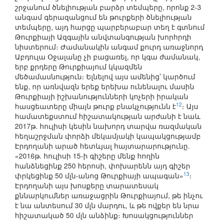
շրջանում ծնելիության բարձր տեմպերը, որոնք 2-3
անգամ գերազանցում են թուրքերի ծնելիության
տեմպերը, այդ հարցը պարբերաբար տեղ է գտնում
Թուրքիայի Ազգային անվտանգության խորհրդի
նիստերում։ Ժամանակին անգամ քուրդ առաջնորդ
Աբդուլա Օջալանը չի բացառել, որ կգա ժամանակ,
երբ քրդերը Թուրքիայում կկազմեն
մեծամասնություն։ Ելնելով այս ամենից՝ կարծում
ենք, որ առնվազն երեք երեխա ունենալու մասին
Թուրքիայի իշխանությունների կոչերի իրական
12
հասցեատերը միայն թուրք բնակչությունն է
։ Այս
համատեքստում հիշատակության արժանի է նաև
2017թ. հուլիսի կեսին նախորդ տարվա ռազմական
հեղաշրջման փորձի մեկամյակի կապակցությամբ
Էրդողանի արած հետևյալ հայտարարությունը.
«2016թ. հուլիսի 15-ի գիշերը մենք հողին
հանձնեցինք 250 հերոսի, փոխարենն այդ գիշեր
13
փրկեցինք 50 մլն-անոց Թուրքիայի ապագան»
։
Էրդողանի այս խոսքերը տարատեսակ
քննարկումներ առաջացրին Թուրքիայում, թե ինչու
է նա անտեսում 30 մլն մարդու, և թե ովքեր են նրա
հիշատակած 50 մլն անձինք։ Խոսակցություններ