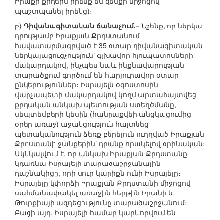
Իրաքի քրդերն իրենք են զենքի միջոցով
պաշտպանել իրենց)։
բ)
Դիվանագիտական ճանաչում.–
Նշենք, որ ներկա
դրությամբ Իրաքյան Քրդստանում
հավատարմագրված է 35 օտար դիվանագիտական
ներկայացուցչություն՝ գլխավոր հյուպատոսների
մակարդակով, ինչպես նաև ինքնավարության
տարածքում գործում են հարյուրավոր օտար
ընկերություններ։ Իսրայելն օգոստոսին
վարչապետի մակարդակով կողմ արտահայտվեց
քրդական անկախ պետության ստեղծմանը,
սեպտեմբերի կեսին (հանրաքվեի անցկացումից
օրեր առաջ) աջակցություն հայտնեց
պետականություն ձեռք բերելուն ուղղված Իրաքյան
Քրդստանի ջանքերին՝ դրանք որակելով օրինական։
Ակնկալվում է, որ անկախ Իրաքյան Քրդստանը
կդառնա Իսրայելի տարածաշրջանային
դաշնակիցը, որի սուր կարիքն ունի Իսրայելը։
Իսրայելը կփորձի Իրաքյան Քրդստանի միջոցով
սահմանափակել առաջին հերթին Իրանի և
Թուրքիայի ազդեցությունը տարածաշրջանում։
Բացի այդ, Իսրայելի համար կարևորվում են