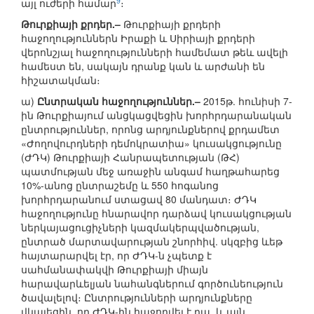
9
այլ ուժերի համար
։
Թուրքիայի քրդեր.–
Թուրքիայի քրդերի
հաջողություններն Իրաքի և Սիրիայի քրդերի
վերոնշյալ հաջողությունների համեմատ թեև ավելի
համեստ են, սակայն դրանք կան և արժանի են
հիշատակման։
ա)
Ընտրական հաջողություններ.–
2015թ. հունիսի 7-
ին Թուրքիայում անցկացվեցին խորհրդարանական
ընտրություններ, որոնց արդյունքներով քրդամետ
«Ժողովուրդների դեմոկրատիա» կուսակցությունը
(ԺԴԿ) Թուրքիայի Հանրապետության (ԹՀ)
պատմության մեջ առաջին անգամ հաղթահարեց
10%-անոց ընտրաշեմը և 550 հոգանոց
խորհրդարանում ստացավ 80 մանդատ։ ԺԴԿ
հաջողությունը հնարավոր դարձավ կուսակցության
ներկայացուցիչների կազմակերպվածության,
ընտրած մարտավարության շնորհիվ. սկզբից ևեթ
հայտարարվել էր, որ ԺԴԿ-ն չպետք է
սահմանափակվի Թուրքիայի միայն
հարավարևելյան նահանգներում գործունեություն
ծավալելով։ Ընտրությունների արդյունքները
վկայեցին, որ ԺԴԿ-ին հաջողվել է դա, և այն