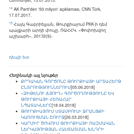
Cumhuriyet, 15.07.2015.
14
AK Parti'den '50 milyon' açıklaması, CNN Türk,
17.07.2017.
15
Հայկ Գաբրիելյան, Թուրքիայում PKK-ի դեմ
պայքարի արդի փուլը, ՌԱՀՀԿ, «Փոփոխվող
աշխարհ», 2017∕2(9)։
դեպի ետ
Հեղինակի այլ նյութեր
ՔՐԴԱԿԱՆ ԳՈՐԾՈՆԸ ԹՈՒՐՔԻԱՅԻ ԱՐՏԱՀԵՐԹ
ԸՆՏՐՈՒԹՅՈՒՆՆԵՐՈՒՄ
[05.06.2018]
«ՁԻԹԵՆՈՒ ՃՅՈՒՂ» ԳՈՐԾՈՂՈՒԹՅՈՒՆԸ ԵՎ
ԹՈՒՐՔԻԱՅԻ ՀԵՌԱՀԱՐ
ՆՊԱՏԱԿՆԵՐԸ
[18.04.2018]
ԹՈՒՐՔԻԱՅՈՒՄ ՍՏԱՄԲՈՒԼԻ ՋՐԱՆՑՔԻ
ԿԱՌՈՒՑՄԱՆ ՇՈՒՐՋ
[26.03.2018]
ԿԱՐՄԻՐ ԾՈՎՈՒՄ ԹՈՒՐՔԻԱՅԻ ՌԱԶՄԱԿԱՆ
ՆԵՐԿԱՅՈՒԹՅԱՆ ՀԱՍՏԱՏՄԱՆ ԽՆԴՐԻ