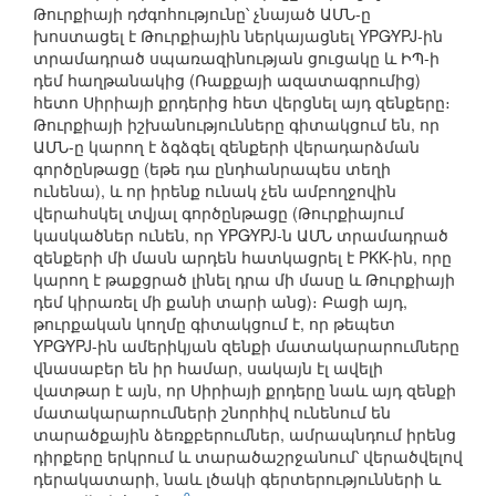
Թուրքիայի դժգոհությունը՝ չնայած ԱՄՆ-ը
խոստացել է Թուրքիային ներկայացնել YPG∕YPJ-ին
տրամադրած սպառազինության ցուցակը և ԻՊ-ի
դեմ հաղթանակից (Ռաքքայի ազատագրումից)
հետո Սիրիայի քրդերից հետ վերցնել այդ զենքերը։
Թուրքիայի իշխանությունները գիտակցում են, որ
ԱՄՆ-ը կարող է ձգձգել զենքերի վերադարձման
գործընթացը (եթե դա ընդհանրապես տեղի
ունենա), և որ իրենք ունակ չեն ամբողջովին
վերահսկել տվյալ գործընթացը (Թուրքիայում
կասկածներ ունեն, որ YPG∕YPJ-ն ԱՄՆ տրամադրած
զենքերի մի մասն արդեն հատկացրել է PKK-ին, որը
կարող է թաքցրած լինել դրա մի մասը և Թուրքիայի
դեմ կիրառել մի քանի տարի անց)։ Բացի այդ,
թուրքական կողմը գիտակցում է, որ թեպետ
YPG∕YPJ-ին ամերիկյան զենքի մատակարարումները
վնասաբեր են իր համար, սակայն էլ ավելի
վատթար է այն, որ Սիրիայի քրդերը նաև այդ զենքի
մատակարարումների շնորհիվ ունենում են
տարածքային ձեռքբերումներ, ամրապնդում իրենց
դիրքերը երկրում և տարածաշրջանում՝ վերածվելով
դերակատարի, նաև լծակի գերտերությունների և