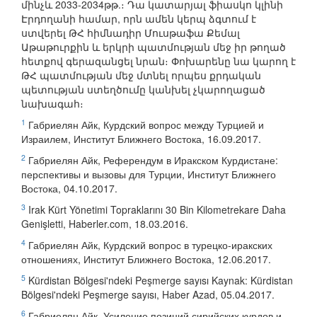
մինչև 2033-2034թթ.։ Դա կատարյալ ֆիասկո կլինի
Էրդողանի համար, որն ամեն կերպ ձգտում է
ստվերել ԹՀ հիմնադիր Մուսթաֆա Քեմալ
Աթաթուրքին և երկրի պատմության մեջ իր թողած
հետքով գերազանցել նրան։ Փոխարենը նա կարող է
ԹՀ պատմության մեջ մտնել որպես քրդական
պետության ստեղծումը կանխել չկարողացած
նախագահ։
1
Габриелян Айк, Курдский вопрос между Турцией и
Израилем, Институт Ближнего Востока, 16.09.2017.
2
Габриелян Айк, Референдум в Иракском Курдистане:
перспективы и вызовы для Турции, Институт Ближнего
Востока, 04.10.2017.
3
Irak Kürt Yönetimi Topraklarını 30 Bin Kilometrekare Daha
Genişletti, Haberler.com, 18.03.2016.
4
Габриелян Айк, Курдский вопрос в турецко-иракских
отношениях, Институт Ближнего Востока, 12.06.2017.
5
Kürdistan Bölgesi'ndeki Peşmerge sayısı Kaynak: Kürdistan
Bölgesi'ndeki Peşmerge sayısı, Haber Azad, 05.04.2017.
6
Габриелян Айк, Усиление позиций сирийских курдов и