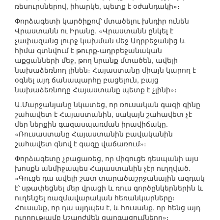
ռեսուրսներով, իհարկե, պետք է օժանդակի»։
Փորձագետի կարծիքով՝ մտածելու խնդիր ունեն
Վրաստանն ու Իրանը. «Վրաստանն ընկել է
չափազանց լուրջ կախման մեջ Ադրբեջանից և
հիմա գտնվում է թուրք-ադրբեջանական
աքցանների մեջ, թող նրանք մտածեն, ավելի
նախաձեռնող լինեն։ Հայաստանը միայն կարող է
օգնել այդ ճանապարհը բացելուն, բայց
նախաձեռնողը Հայաստանը պետք է չլինի»։
Ա.Մարջանյանը նկատեց, որ ռուսական գազի գինը
շահավետ է Հայաստանին, սակայն շահավետ չէ
մեր ներքին գազասպառման իրավիճակը.
«Ռուսաստանը Հայաստանին բավականին
շահավետ գնով է գազը վաճառում»։
Փորձագետը չբացառեց, որ միգուցե դեսպանի այս
խոսքն անմիջապես Հայաստանին չէր ուղղված.
«Գուցե դա ավելի շատ տարածաշրջանային ազդակ
է՝ սթափեցնել մեր վրացի և ռուս գործընկերներին և
ուղենշել ռազմավարական հեռանկարները։
Հուսանք, որ դա այդպես է, և հուսանք, որ հենց այդ
ուղղությամբ կշարժվեն զարգացումները»։