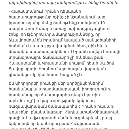
ակտիվացնել առավել անհրաժեշտ է հենց Իրանին։
«Հայաստանում Իրանի դեսպանի
հայտարարությունը ոչինչ չի նշանակում, այդ
իրադրությանը մենք ծանոթ ենք առնվազն 10
տարի։ Մոտ 8 տարի առաջ նախազգուշացնում
էինք, որ էյֆորիկ տրամադրությունները, որ
ձևավորվում են Իրանում՝ կապված սանկցիաների
հանման և ապաշրջափակման հետ, սին են, և
մոտակա տասնամյակներում Իրանն ավելի հուսալի
տրանզիտային ճանապարհ չի ունենա, քան
Հայաստանի և Վրաստանի վրայով՝ դեպի Սև ծով։
Ցավոք սրտի, Իրանում այդ ռազմավարական
գիտակցումը դեռ հասունացած չէ։
Ես կհորդորեի իրանցի մեր գործընկերներին՝
հասկանալ այս ռազմավարական իրողությունը,
հասկանալ, որ ճանապարհը դեպի հյուսիս-
արևմուտք՝ իր կարևորությամբ երկրորդ
ռազմավարական ճանապարհն է Իրանի համար։
Առաջինը, բնականաբար, Հնդկաստան-Չինաստան
գազի և նավթ արտահանման ուղիներն են, բայց
երկրորդն իր կարևորությամբ՝ Հայաստան-