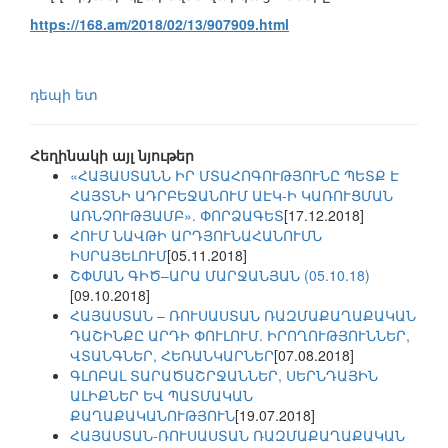
https://168.am/2018/02/13/907909.html
դեպի ետ
Հեղինակի այլ նյութեր
«ՀԱՅԱՍՏԱՆՆ ԻՐ ՄՏԱՀՈԳՈՒԹՅՈՒՆԸ ՊԵՏՔ Է
ՀԱՅՏՆԻ ԱԴՐԲԵՋԱՆՈՒՄ ԱԷԿ-Ի ԿԱՌՈՒՑՄԱՆ
ԱՌՆՉՈՒԹՅԱՄԲ». ՓՈՐՁԱԳԵՏ
[17.12.2018]
ՀՈՒՄ ՆԱՎԹԻ ԱՐԴՅՈՒՆԱՀԱՆՈՒՄՆ
ԻՍՐԱՅԵԼՈՒՄ
[05.11.2018]
ՇՓՄԱՆ ԳԻԾ–ԱՐԱ ՄԱՐՋԱՆՅԱՆ (05.10.18)
[09.10.2018]
ՀԱՅԱՍՏԱՆ – ՌՈՒՍԱՍՏԱՆ ՌԱԶՄԱՔԱՂԱՔԱԿԱՆ
ԴԱՇԻՆՔԸ ԱՐԴԻ ՓՈՒԼՈՒՄ. ԻՐՈՂՈՒԹՅՈՒՆՆԵՐ,
ՎՏԱՆԳՆԵՐ, ՀԵՌԱՆԿԱՐՆԵՐ
[07.08.2018]
ԳԼՈԲԱԼ ՏԱՐԱԾԱՇՐՋԱՆՆԵՐ, ՍԵՐՆԴԱՅԻՆ
ԱԼԻՔՆԵՐ ԵՎ ՊԱՏՄԱԿԱՆ
ՔԱՂԱՔԱԿԱՆՈՒԹՅՈՒՆ
[19.07.2018]
ՀԱՅԱՍՏԱՆ-ՌՈՒՍԱՍՏԱՆ ՌԱԶՄԱՔԱՂԱՔԱԿԱՆ