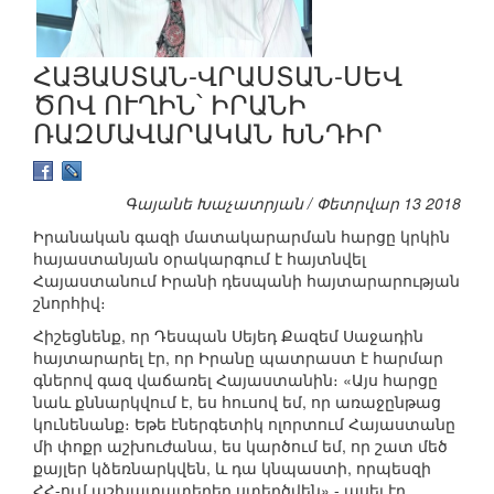
ՀԱՅԱՍՏԱՆ-ՎՐԱՍՏԱՆ-ՍԵՎ
ԾՈՎ ՈՒՂԻՆ՝ ԻՐԱՆԻ
ՌԱԶՄԱՎԱՐԱԿԱՆ ԽՆԴԻՐ
Գայանե Խաչատրյան / Փետրվար 13 2018
Իրանական գազի մատակարարման հարցը կրկին
հայաստանյան օրակարգում է հայտնվել
Հայաստանում Իրանի դեսպանի հայտարարության
շնորհիվ։
Հիշեցնենք, որ Դեսպան Սեյեդ Քազեմ Սաջադին
հայտարարել էր, որ Իրանը պատրաստ է հարմար
գներով գազ վաճառել Հայաստանին։ «Այս հարցը
նաև քննարկվում է, ես հուսով եմ, որ առաջընթաց
կունենանք։ Եթե էներգետիկ ոլորտում Հայաստանը
մի փոքր աշխուժանա, ես կարծում եմ, որ շատ մեծ
քայլեր կձեռնարկվեն, և դա կնպաստի, որպեսզի
ՀՀ-ում աշխատատեղեր ստեղծվեն»,- ասել էր