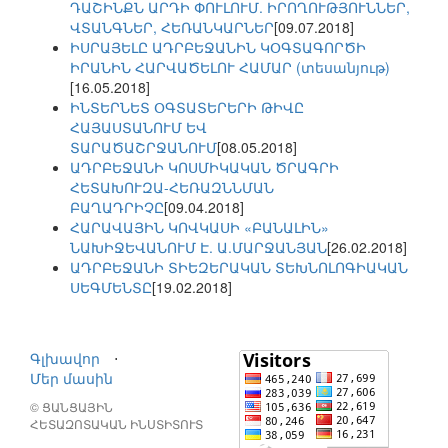
ԴԱՇԻՆՔՆ ԱՐԴԻ ՓՈՒԼՈՒՄ. ԻՐՈՂՈՒԹՅՈՒՆՆԵՐ,
ՎՏԱՆԳՆԵՐ, ՀԵՌԱՆԿԱՐՆԵՐ
[09.07.2018]
ԻՍՐԱՅԵԼԸ ԱԴՐԲԵՋԱՆԻՆ ԿՕԳՏԱԳՈՐԾԻ
ԻՐԱՆԻՆ ՀԱՐՎԱԾԵԼՈՒ ՀԱՄԱՐ (տեսանյութ)
[16.05.2018]
ԻՆՏԵՐՆԵՏ ՕԳՏԱՏԵՐԵՐԻ ԹԻՎԸ
ՀԱՅԱՍՏԱՆՈՒՄ ԵՎ
ՏԱՐԱԾԱՇՐՋԱՆՈՒՄ
[08.05.2018]
ԱԴՐԲԵՋԱՆԻ ԿՈՍՄԻԿԱԿԱՆ ԾՐԱԳՐԻ
ՀԵՏԱԽՈՒԶԱ-ՀԵՌԱԶՆՆՄԱՆ
ԲԱՂԱԴՐԻՉԸ
[09.04.2018]
ՀԱՐԱՎԱՅԻՆ ԿՈՎԿԱՍԻ «ԲԱՆԱԼԻՆ»
ՆԱԽԻՋԵՎԱՆՈՒՄ Է. Ա.ՄԱՐՋԱՆՅԱՆ
[26.02.2018]
ԱԴՐԲԵՋԱՆԻ ՏԻԵԶԵՐԱԿԱՆ ՏԵԽՆՈԼՈԳԻԱԿԱՆ
ՍԵԳՄԵՆՏԸ
[19.02.2018]
Գլխավոր
⋅
Մեր մասին
© ՑԱՆՑԱՅԻՆ
ՀԵՏԱԶՈՏԱԿԱՆ ԻՆՍՏԻՏՈՒՏ