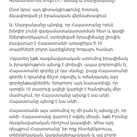
Վրաստան-Սև ծովն է»,- ասաց Ա.Մարջանյանը։
Ըստ նրա՝ այդ գիտակցությունը հստակ
ձևավորված չէ իրանական վերնախավում։
Ա. Մարջանյանը պնդեց, որ Հայաստանը որևէ
խնդիր չունի գազամատակարարման հետ և գազի
էներգետիկայում, ստեղծված իրավիճակը լիովին
բավարար է Հայաստանի առաջիկա 5-10
տարիների բոլոր կարիքները հոգալու համար.
«Այստեղ եթե ռազմավարական առումով իրավիճակ
և իրադրություն պետք է փոխվի, ապա բոլորովին էլ
Հայաստանի գործը չէ դա սկսելը, բայց Հայաստանի
գործն է դրանից ճիշտ օգտվել և օժանդակել այդ
գործընթացներին։ Երկրորդ՝ այդ նարատիվը, որ
արդեն 10 տարուց ավելի կարելի է հանդիպել մեր
մամուլում, որ Հայաստանը պետք է սա անի,
Հայաստանը պետք է նա անի…
Հայաստանն այս առումով ոչ մի բան էլ պետք չի, որ
անի։ Հայաստանը կարող է օգնել միայն, եթե Իրանը
ռազմավարական որոշում կայացնի։ Ահա այդ
դեպքում Հայաստանը՝ իր ողջ ինտելեկտուալ,
տեխնիկական, կազմակերպչական և այլ բոլոր