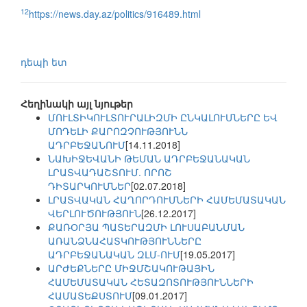
12
https://news.day.az/politics/916489.html
դեպի ետ
Հեղինակի այլ նյութեր
ՄՈՒԼՏԻԿՈՒԼՏՈՒՐԱԼԻԶՄԻ ԸՆԿԱԼՈՒՄՆԵՐԸ ԵՎ
ՄՈԴԵԼԻ ՔԱՐՈԶՉՈՒԹՅՈՒՆՆ
ԱԴՐԲԵՋԱՆՈՒՄ
[14.11.2018]
ՆԱԽԻՋԵՎԱՆԻ ԹԵՄԱՆ ԱԴՐԲԵՋԱՆԱԿԱՆ
ԼՐԱՏՎԱԴԱՇՏՈՒՄ. ՈՐՈՇ
ԴԻՏԱՐԿՈՒՄՆԵՐ
[02.07.2018]
ԼՐԱՏՎԱԿԱՆ ՀԱՂՈՐԴՈՒՄՆԵՐԻ ՀԱՄԵՄԱՏԱԿԱՆ
ՎԵՐԼՈՒԾՈՒԹՅՈՒՆ
[26.12.2017]
ՔԱՌՕՐՅԱ ՊԱՏԵՐԱԶՄԻ ԼՈՒՍԱԲԱՆՄԱՆ
ԱՌԱՆՁՆԱՀԱՏԿՈՒԹՅՈՒՆՆԵՐԸ
ԱԴՐԲԵՋԱՆԱԿԱՆ ԶԼՄ-ՈՒՄ
[19.05.2017]
ԱՐԺԵՔՆԵՐԸ ՄԻՋՄՇԱԿՈՒԹԱՅԻՆ
ՀԱՄԵՄԱՏԱԿԱՆ ՀԵՏԱԶՈՏՈՒԹՅՈՒՆՆԵՐԻ
ՀԱՄԱՏԵՔՍՏՈՒՄ
[09.01.2017]