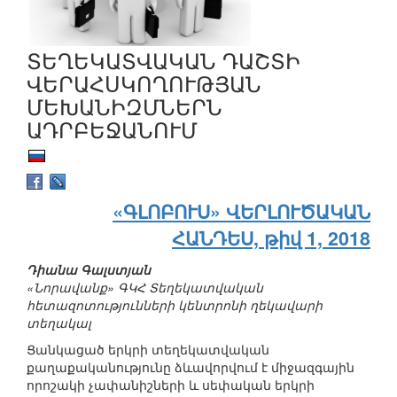
ՏԵՂԵԿԱՏՎԱԿԱՆ ԴԱՇՏԻ
ՎԵՐԱՀՍԿՈՂՈՒԹՅԱՆ
ՄԵԽԱՆԻԶՄՆԵՐՆ
ԱԴՐԲԵՋԱՆՈՒՄ
«ԳԼՈԲՈՒՍ» ՎԵՐԼՈՒԾԱԿԱՆ
ՀԱՆԴԵՍ, թիվ 1, 2018
Դիանա Գալստյան
«Նորավանք» ԳԿՀ Տեղեկատվական
հետազոտությունների կենտրոնի ղեկավարի
տեղակալ
Ցանկացած երկրի տեղեկատվական
քաղաքականությունը ձևավորվում է միջազգային
որոշակի չափանիշների և սեփական երկրի