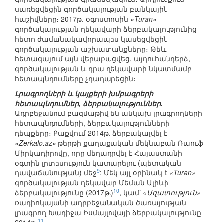
սառեցվեցին գործակալության բանկային
հաշիվները։ 2017թ. օգոստոսին
«Turan»
գործակալության ղեկավարի ձերբակալությունից
հետո ժամանակավորապես կասեցվեցին
գործակալության աշխատանքները։ Թեև
հետագայում այն վերաբացվեց, այդուհանդերձ,
գործակալության և դրա ղեկավարի նկատմամբ
հետապնդումները չդադարեցին։
Լրագրողների և կայքերի խմբագրերի
հետապնդումներ, ձերբակալություններ.
Ադրբեջանում բազմաթիվ են անկախ լրագրողների
հետապնդումների, ձերբակալությունների
դեպքերը։ Բաքվում 2014թ. ձերբակալվել է
«Zerkalo.az»
թերթի քաղաքական մեկնաբան Ռաուֆ
Միրկադիրովը, որը մեղադրվել է Հայաստանի
օգտին լրտեսություն կատարելու (պետական
9
դավաճանության) մեջ
: Մեկ այլ օրինակ է
«Turan»
գործակալության ղեկավար Մեման Ալիևի
10
ձերբակալությունը (2017թ.)
, կամ՝
«Ազատություն»
ռադիոկայանի ադրբեջանական ծառայության
լրագրող Խադիջա Իսմայլովայի ձերբակալությունը
11