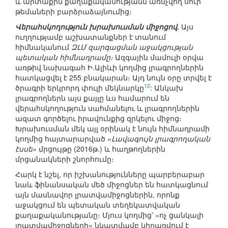
և արտաքին քաղաքականությանն առնչվող սուր
թեմաների բարձրաձայնումից։
Վերահսկողություն խրախուսման միջոցով.
Այս
ուղղությամբ աշխատանքներ է տանում
հիմնականում
ԶԼՄ զարգացման աջակցության
պետական հիմնադրամը։
Ազգային մամուլի օրվա
առթիվ նախագահ Ի.Ալիևի կողմից լրագրողներին
հատկացվել է 255 բնակարան։ Այդ նույն օրը տրվել է
12
ծրագրի երկրորդ փուլի մեկնարկը
: Անկախ
լրագրողներն այս քայլը ևս համարում են
վերահսկողություն սահմանելու և լրագրողներին
ազատ գործելու իրավունքից զրկելու միջոց։
Խրախուսման մեկ այլ օրինակ է նույն հիմնադրամի
կողմից հայտարարված
«Լավագույն լրագրողական
էսսե»
մրցույթը (2016թ.) և հաղթողներին
մրցանակների շնորհումը։
Հարկ է նշել, որ իշխանությունները պարբերաբար
նաև ֆինանսական մեծ միջոցներ են հատկացնում
այն մասնավոր լրատվամիջոցներին, որոնք
աջակցում են պետական տեղեկատվական
քաղաքականությանը։ Մյուս կողմից՝ «ոչ ցանկալի
լրատվամիջոցների» նկատմամբ կիրառվում է