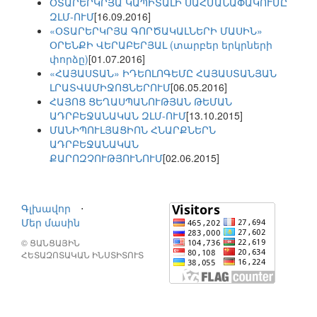
ՕՏԱՐԵՐԿՐՅԱ ԿԱՊԻՏԱԼԻ ՍԱՀՄԱՆԱՓԱԿՈՒՄԸ
ԶԼՄ-ՈՒՄ
[16.09.2016]
«ՕՏԱՐԵՐԿՐՅԱ ԳՈՐԾԱԿԱԼՆԵՐԻ ՄԱՍԻՆ»
ՕՐԵՆՔԻ ՎԵՐԱԲԵՐՅԱԼ (տարբեր երկրների
փորձը)
[01.07.2016]
«ՀԱՅԱՍՏԱՆ» ԻԴԵՈԼՈԳԵՄԸ ՀԱՅԱՍՏԱՆՅԱՆ
ԼՐԱՏՎԱՄԻՋՈՑՆԵՐՈՒՄ
[06.05.2016]
ՀԱՅՈՑ ՑԵՂԱՍՊԱՆՈՒԹՅԱՆ ԹԵՄԱՆ
ԱԴՐԲԵՋԱՆԱԿԱՆ ԶԼՄ-ՈՒՄ
[13.10.2015]
ՄԱՆԻՊՈՒԼՅԱՑԻՈՆ ՀՆԱՐՔՆԵՐՆ
ԱԴՐԲԵՋԱՆԱԿԱՆ
ՔԱՐՈԶՉՈՒԹՅՈՒՆՈՒՄ
[02.06.2015]
Գլխավոր
⋅
Մեր մասին
© ՑԱՆՑԱՅԻՆ
ՀԵՏԱԶՈՏԱԿԱՆ ԻՆՍՏԻՏՈՒՏ