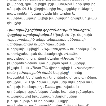
քայլերից, գրանցվեցին իշխանությունների կողմից
անկախ ԶԼՄ և ընդդիմադիր հայացքներ ունեցող
լրագրողների նկատմամբ կիրառվող և
աստիճանաբար ավելի խստացվող գրաքննության
դեպքեր։
Լրատվամիջոցների գործունեության կասեցում,
կայքերի արգելափակում.
Միայն 2017թ. մայիսին
«Էլեկտրոնային անվտանգության կենտրոնի
ներկայացրած հայցի համաձայն՝
արգելափակվեցին
«Ազատություն»
ռադիոկայանի
ադրբեջանական մասնաճյուղի,
«Аzadliq»
լրատվամիջոցի, ընդդիմադիր
«Meydan TV»
ինտերնետ-հեռուստաընկերության կայքերը,
ինչպես նաև
«Turan TV»
վիդեոալիքի և
«Azərbaycan
8
saatı» («Ադրբեջանի ժամ»)
կայքերը
, որոնք
հասանելի են միայն այլ երկրներից մուտք գործելու
դեպքում։ 2017թ. հետապնդումներ սկսվեցին նաև
անկախ համարվող
«Turan»
լրատվական
գործակալության նկատմամբ. հարկեր չվճարելու
պատրվակով իրավապահ մարմինները
խուզարկություններ իրականացրին
գործակալության գրասենյակում։ Արդյունքում՝