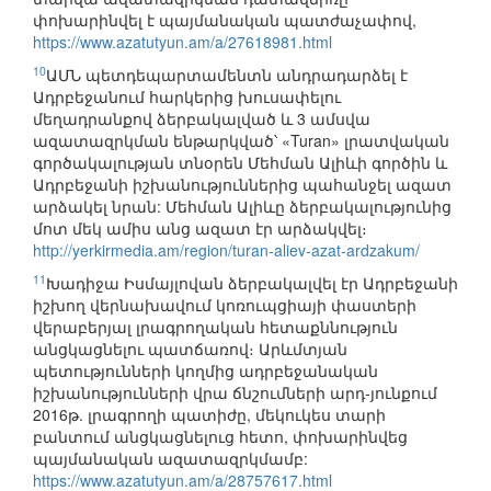
փոխարինվել է պայմանական պատժաչափով,
https://www.azatutyun.am/a/27618981.html
10
ԱՄՆ պետդեպարտամենտն անդրադարձել է
Ադրբեջանում հարկերից խուսափելու
մեղադրանքով ձերբակալված և 3 ամսվա
ազատազրկման ենթարկված՝ «Turan» լրատվական
գործակալության տնօրեն Մեհման Ալիևի գործին և
Ադրբեջանի իշխանություններից պահանջել ազատ
արձակել նրան: Մեհման Ալիևը ձերբակալությունից
մոտ մեկ ամիս անց ազատ էր արձակվել։
http://yerkirmedia.am/region/turan-aliev-azat-ardzakum/
11
Խադիջա Իսմայլովան ձերբակալվել էր Ադրբեջանի
իշխող վերնախավում կոռուպցիայի փաստերի
վերաբերյալ լրագրողական հետաքննություն
անցկացնելու պատճառով։ Արևմտյան
պետությունների կողմից ադրբեջանական
իշխանությունների վրա ճնշումների արդ-յունքում
2016թ. լրագրողի պատիժը, մեկուկես տարի
բանտում անցկացնելուց հետո, փոխարինվեց
պայմանական ազատազրկմամբ:
https://www.azatutyun.am/a/28757617.html