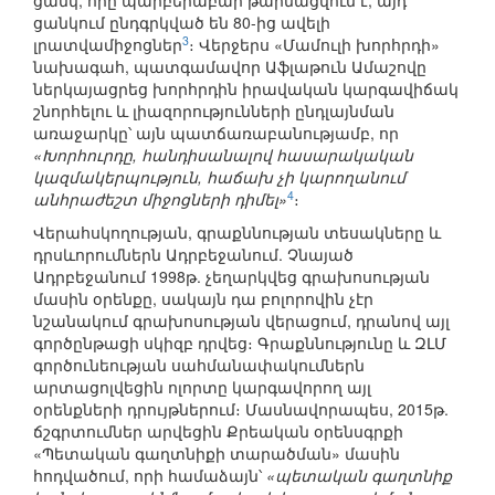
ցանկ, որը պարբերաբար թարմացվում է, այդ
ցանկում ընդգրկված են 80-ից ավելի
3
լրատվամիջոցներ
։ Վերջերս «Մամուլի խորհրդի»
նախագահ, պատգամավոր Աֆլաթուն Ամաշովը
ներկայացրեց խորհրդին իրավական կարգավիճակ
շնորհելու և լիազորությունների ընդլայնման
առաջարկը՝ այն պատճառաբանությամբ, որ
«Խորհուրդը, հանդիսանալով հասարակական
կազմակերպություն, հաճախ չի կարողանում
4
անհրաժեշտ միջոցների դիմել»
։
Վերահսկողության, գրաքննության տեսակները և
դրսևորումներն Ադրբեջանում. Չնայած
Ադրբեջանում 1998թ. չեղարկվեց գրախոսության
մասին օրենքը, սակայն դա բոլորովին չէր
նշանակում գրախոսության վերացում, դրանով այլ
գործընթացի սկիզբ դրվեց։ Գրաքննությունը և ԶԼՄ
գործունեության սահմանափակումներն
արտացոլվեցին ոլորտը կարգավորող այլ
օրենքների դրույթներում։ Մասնավորապես, 2015թ.
ճշգրտումներ արվեցին Քրեական օրենսգրքի
«Պետական գաղտնիքի տարածման» մասին
հոդվածում, որի համաձայն՝
«պետական գաղտնիք