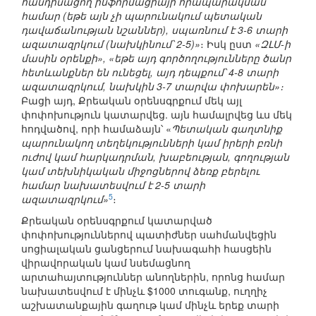
հանդիսացող ինֆորմացիայի հրապարակման
համար (եթե այն չի պարունակում պետական
դավաճանության նշաններ), սպառնում է 3-6 տարի
ազատազրկում (նախկինում՝ 2-5)»
։ Իսկ ըստ
«ԶԼՄ-ի
մասին օրենքի», «եթե այդ գործողությունները ծանր
հետևանքներ են ունեցել, այդ դեպքում՝ 4-8 տարի
ազատազրկում, նախկին 3-7 տարվա փոխարեն»։
Բացի այդ, Քրեական օրենսգրքում մեկ այլ
փոփոխություն կատարվեց. այն համալրվեց ևս մեկ
հոդվածով, որի համաձայն՝ «
Պետական գաղտնիք
պարունակող տեղեկությունների կամ իրերի բռնի
ուժով կամ հարկադրման, խաբեության, գողության
կամ տեխնիկական միջոցներով ձեռք բերելու
համար նախատեսվում է 2-5 տարի
5
ազատազրկում»
։
Քրեական օրենսգրքում կատարված
փոփոխություններով պատիժներ սահմանվեցին
սոցիալական ցանցերում նախագահի հասցեին
վիրավորական կամ նսեմացնող
արտահայտություններ անողներին, որոնց համար
նախատեսվում է մինչև $1000 տուգանք, ուղղիչ
աշխատանքային գաղութ կամ մինչև երեք տարի