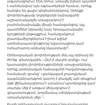
ազատազրկում: Ընդ որում, առավել խիստ պատիժ
է սահմանվում այն օգտատերերի համար, որոնք
հանդես են գալիս կեղծանուններով: Օրենքի
փոփոխությամբ Ադրբեջանի նախագահի
աշխատակազմն առաջարկում է
չսահմանափակվել միայն համացանցով, այլ
պատիժներ կիրառել նաև հրապարակային
ելույթների ընթացքում, համացանցում,
լրատվամիջոցներում Իլհամ Ալիևի
արժանապատվությունը նվաստացնող կամ
6
ոտնահարող անձանց նկատմամբ
։
Օրենսդրական փոփոխության մեկ այլ օրինակ են
2015թ. փետրվարին
«ԶԼՄ-ի մասին օրենք»-ում
կատարվող փոփոխությունների առաջարկները,
որոնք արժանացան նախագահի հավանությանը.
համաձայն դրանց՝
«ցանկացած լրատվական
կազմակերպություն կարող է փակվել այն դեպքում,
եթե ֆինանսավորում է ստանում արտերկրից կամ
տարվա մեջ 2 անգամ մեղադրվում է
զրպարտության, կողմնակալ տեղեկատվության
7
տրամադրման մեջ»
։
Բացի օրենսդրական դաշտում իրականացվող