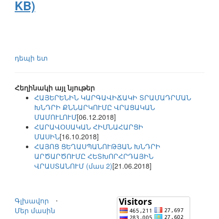
KB)
դեպի ետ
Հեղինակի այլ նյութեր
ՀԱՅԵՐԵՆԻՆ ԿԱՐԳԱՎԻՃԱԿԻ ՏՐԱՄԱԴՐՄԱՆ
ԽՆԴՐԻ ՔՆՆԱՐԿՈՒՄԸ ՎՐԱՑԱԿԱՆ
ՄԱՄՈՒԼՈՒՄ
[06.12.2018]
ՀԱՐԱՎՕՍԱԿԱՆ ՀԻՄՆԱՀԱՐՑԻ
ՄԱՍԻՆ
[16.10.2018]
ՀԱՅՈՑ ՑԵՂԱՍՊԱՆՈՒԹՅԱՆ ԽՆԴՐԻ
ԱՐԾԱՐԾՈՒՄԸ ՀԵՏԽՈՐՀՐԴԱՅԻՆ
ՎՐԱՍՏԱՆՈՒՄ (մաս 2)
[21.06.2018]
Գլխավոր
⋅
Մեր մասին