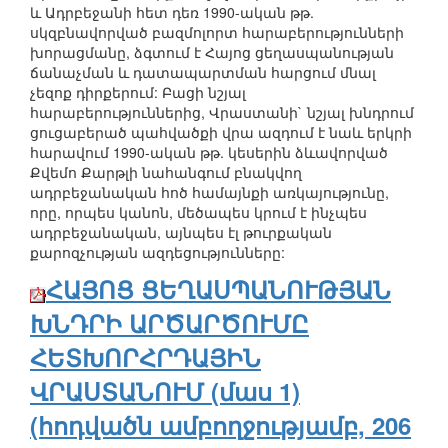
և Ադրբեջանի հետ դեռ 1990-ական թթ.
սկզբնավորված բազմոլորտ հարաբերությունների
խորացմանը, ձգտում է Հայոց ցեղասպանության
ճանաչման և դատապարտման հարցում մնալ
չեզոք դիրքերում: Բացի նշյալ
հարաբերություններից, Վրաստանի` նշյալ խնդրում
ցուցաբերած պահվածքի վրա ազդում է նաև երկրի
հարավում 1990-ական թթ. կեսերին ձևավորված
Քվեմո Քարթլի նահանգում բնակվող
ադրբեջանական հոծ համայնքի առկայությունը,
որը, որպես կանոն, մեծապես կրում է ինչպես
ադրբեջանական, այնպես էլ թուրքական
քարոզչության ազդեցությունները:
ՀԱՅՈՑ ՑԵՂԱՍՊԱՆՈՒԹՅԱՆ
ԽՆԴՐԻ ԱՐԾԱՐԾՈՒՄԸ
ՀԵՏԽՈՐՀՐԴԱՅԻՆ
ՎՐԱՍՏԱՆՈՒՄ (մաս 1)
(հոդվածն ամբողջությամբ, 206