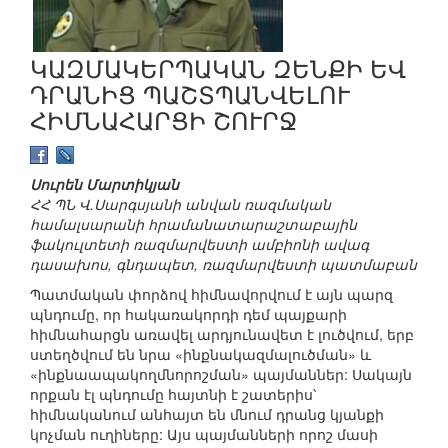
ԿԱԶՄԱԿԵՐՊԱԿԱՆ ԶԵՆՔԻ ԵՎ
ԴՐԱՆԻՑ ՊԱՇՏՊԱՆՎԵԼՈՒ
ՀԻՄՆԱՀԱՐՑԻ ՇՈՒՐՋ
Սուրեն Մարտիկյան
ՀՀ ՊՆ Վ.Սարգսյանի անվան ռազմական
համալսարանի հրամանատարաշտաբային
ֆակուլտետի ռազմարվեստի ամբիոնի ավագ
դասախոս, գնդապետ, ռազմարվեստի պատմաբան
Պատմական փորձով հիմնավորվում է այն պարզ
պնդումը, որ հակառակորդի դեմ պայքարի
հիմնահարցն առավել արդյունավետ է լուծվում, երբ
ստեղծվում են նրա «ինքնակազմալուծման» և
«ինքնաապակողմնորոշման» պայմաններ: Սակայն
որքան էլ պնդումը հայտնի է շատերիս՝
հիմնականում անհայտ են մնում դրանց կյանքի
կոչման ուղիները: Այս պայմանների որոշ մասի