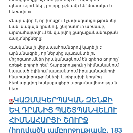
պետություններ, բոլորը թշնամի են՝ մոտակա և
հեռավոր»:
Հնարավոր է, որ խոսքում չափազանցություններ
կան, սակայն դրանով, ընդհանուր առմամբ,
արտահայտվում են վարվող քաղաքականության
գաղտնիքները:
Հասկանալի վերապահումներով կարելի է
արձանագրել, որ ներսից պառակտելու
միջոցառումներ իրականացնում են գրեթե բոլորը՝
գրեթե բոլորի դեմ: Տարբերությունը հիմնականում
կապված է լինում պառակտում իրականացնողի
հնարավորությունների և թիրախի կողմից
ձեռնարկվող հակաքայլերի արդյունավետության
հետ:
ԿԱԶՄԱԿԵՐՊԱԿԱՆ ԶԵՆՔԻ
ԵՎ ԴՐԱՆԻՑ ՊԱՇՏՊԱՆՎԵԼՈՒ
ՀԻՄՆԱՀԱՐՑԻ ՇՈՒՐՋ
(հոդվածն ամբողջությամբ, 183