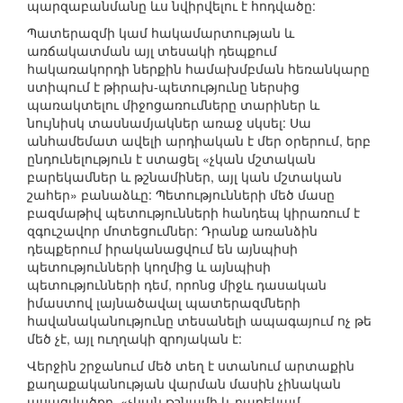
պարզաբանմանը ևս նվիրվելու է հոդվածը:
Պատերազմի կամ հակամարտության և
առճակատման այլ տեսակի դեպքում
հակառակորդի ներքին համախմբման հեռանկարը
ստիպում է թիրախ-պետությունը ներսից
պառակտելու միջոցառումները տարիներ և
նույնիսկ տասնամյակներ առաջ սկսել: Սա
անհամեմատ ավելի արդիական է մեր օրերում, երբ
ընդունելություն է ստացել «չկան մշտական
բարեկամներ և թշնամիներ, այլ կան մշտական
շահեր» բանաձևը: Պետությունների մեծ մասը
բազմաթիվ պետությունների հանդեպ կիրառում է
զգուշավոր մոտեցումներ: Դրանք առանձին
դեպքերում իրականացվում են այնպիսի
պետությունների կողմից և այնպիսի
պետությունների դեմ, որոնց միջև դասական
իմաստով լայնածավալ պատերազմների
հավանականությունը տեսանելի ապագայում ոչ թե
մեծ չէ, այլ ուղղակի զրոյական է:
Վերջին շրջանում մեծ տեղ է ստանում արտաքին
քաղաքականության վարման մասին չինական
ասացվածքը. «չկան թշնամի և բարեկամ