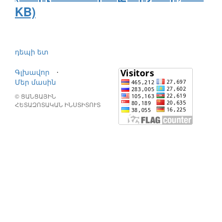
KB)
դեպի ետ
Գլխավոր
⋅
Մեր մասին
© ՑԱՆՑԱՅԻՆ
ՀԵՏԱԶՈՏԱԿԱՆ ԻՆՍՏԻՏՈՒՏ