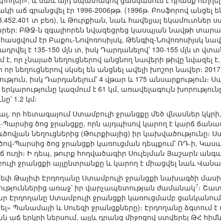
փողեր», և նաև այդ նպատակով ցանկանում է դրանք ուղղել
 աճ գրանցվել էր 1996-2006թթ. (1996թ. Բոսֆորով անցել են 
 143.452.401 տ բեռ), և Թուրքիան, նաև հավելյալ եկամուտն
րեր: ԲԹՋ-ն զգալիորեն նվազեցրեց կասպյան նավթի տարան
վ հասցվում էր Բաքու-Նովոռոսիյսկ, Թենգիզ-Նովոռոսիյսկ նա
վել է 135-150 մլն տ, իսկ Դարդանելով՝ 130-155 մլն տ վտ
ւմ է, որ չնայած նեղուցներով անցնող նավերի թիվը նվազել
որ նեղուցներով սկսել են անցնել ավելի խոշոր նավեր։ 2017
թյուն, իսկ Դարդանելում՝ 4 վթար և 175 անսարքություն։ Սա 
րկարությունը կազմում է 61 կմ, առավելագույն խորությունը՝ 
ը՝ 1.2 կմ։
լ, որ հետագայում Ստամբուլի ջրանցքը մեծ վնասներ կկրի, 
Պարսից ծոց ջրանցքը, որն այդպիսով կարող է կարճ ճանա
ևծովյան նեղուցներից (Թուրքիայից) իր կախվածությունը։ 
ով-Պարսից ծոց ջրանցքի կառուցման դեպքում՝ ՌԴ-ի, Կա
 ուղի։ Ի դեպ, թուրք հոդվածագիր Սուլեյման Յաշարն անգա
ւլի ջրանցքի այլընտրանքը և կարող է միացվել նաև Վանա 
եփ Թայիփ Էրդողանը Ստամբուլի ջրանցքի նախագծի մասին
7
թյուններից առաջ՝ իր վարչապետության ժամանակ
։ Շա
 Էրդողանը Ստամբուլի ջրանցքի կառուցմամբ ցանկանում է
րել» Պանամայի և Սուեզի ջրանցքները)։ Էրդողանը ձգտում
 աճ երկրի ներսում, այլև դրանց միջոցով ստվերել ԹՀ հի