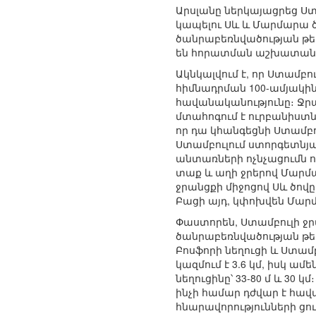
Արսլանը ներկայացրեց Ստա
կապելու Սև և Մարմարա 
ծանրաբեռնվածության թեթև
են հորատման աշխատան
Ակնկալվում է, որ Ստամբ
հիմնադրման 100-ամյակի
հավանականությունը։ Ջր
մտահոգում է ուրբանիստն
որ դա կհանգեցնի Ստամբո
Ստամբուլում ստորգետնյա
անտառների ոչնչացումն ո
տաք և աղի ջրերով Մարմա
ջրանցքի միջոցով Սև ծովը
Բացի այդ, կփոխվեն Մարմ
Փաստորեն, Ստամբուլի ջ
ծանրաբեռնվածության թե
Բոսֆորի նեղուցի և Ստամբո
կազմում է 3.6 կմ, իսկ ամե
նեղուցինը՝ 33-80 մ և 30 
ինչի համար դժվար է հավ
հնարավորությունների ցուցի