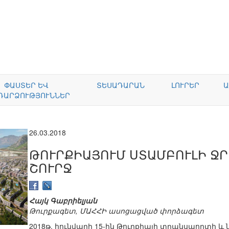
ՓԱՍՏԵՐ ԵՎ
ՏԵՍԱԴԱՐԱՆ
ԼՈՒՐԵՐ
Ա
ԴԱՐՁՈՒԹՅՈՒՆՆԵՐ
26.03.2018
ԹՈՒՐՔԻԱՅՈՒՄ ՍՏԱՄԲՈՒԼԻ Ջ
ՇՈՒՐՋ
Հայկ Գաբրիելյան
Թուրքագետ, ՄԱՀՀԻ ասոցացված փորձագետ
2018թ. հունվարի 15-ին Թուրքիայի տրանսպորտի 