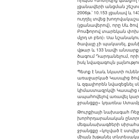
որպես «մոտիկից գնացող 
լցանավերի անցման շեշտակի
2006թ.՝ 10.153 լցանավ և
ուղղել տվեց խողովակաշա
(լցանավերով), որը Սև ծո
Բոսֆորով տարեկան փոխադր
մլրդ տ բեռ)։ Սա նշանակո
ծավալը չի պակասել, քանի 
վթար և 133 նավի անսարքու
ծագում Դարդանելում, որի ե
իսկ նվազագույն լայնություն
Պետք է նաև նկատի ունենա
առաջարկած Կասպից ծով-
և զգալիորեն նվազեցնել ս
կիմաստազրկվի Կասպից ծ
ապահովելով առավել կարճ
ջրանցքը» կդառնա Ստամբո
Թուրքիայի նախագահ Ռեջ
խորհրդարանական ընտրու
մեգանախագծերի սիրահար
ջրանցքը «կոչված է ստվե
միայն խթանել տնտեսական