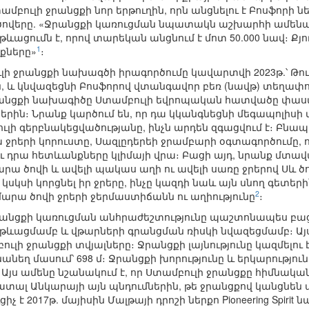
մբուլի ջրանցքի նոր երթուղին, որն անցնելու է Բոսֆորի ն
ծովերը. «Ջրանցքի կառուցման նպատակն աշխարհի ամենաաշ
ացումն է, որով տարեկան անցնում է մոտ 50.000 նավ։ Քյուչ
1
քները»
։
ուլի ջրանցքի նախագծի իրագործումը կավարտվի 2023թ.՝ Թ
ն, և կնվազեցնի Բոսֆորով վտանգավոր բեռ (նավթ) տեղա
անցքի նախագիծը Ստամբուլի եվրոպական հատվածը փաստա
երին։ Նրանք կարծում են, որ դա կկանգնեցնի մեգապոլիսի 
ւլի գերբնակեցվածությանը, ինչն արդեն զգացվում է։ Բն
 ջրերի կորուստը, Սազլըդերեի ջրամբարի օգտագործումը, 
ւ դրա հետևանքները կլիմայի վրա։ Բացի այդ, նրանք մտավ
րա ծովի և ավելի պակաս աղի ու ավելի սառը ջրերով Սև ծ
 կսկսի կորցնել իր ջրերը, ինչը կազդի նաև այն սնող գետեր
2
արա ծովի ջրերի ջերմաստիճանն ու աղիությունը
։
րանցքի կառուցման անհրաժեշտությունը պաշտոնապես բաց
թևացմամբ և վթարների գրանցման ռիսկի նվազեցմամբ։ Ա
ւլի ջրանցքի տվյալները։ Ջրանցքի լայնությունը կազմելու է 4
նանեղ մասում՝ 698 մ։ Ջրանցքի խորությունը և երկարությունը 
կմ։ Այս ամենը նշանակում է, որ Ստամբուլի ջրանցքը հիմնակա
ատալ Անկարայի այն պնդումներին, թե ջրանցքով կանցնեն 
չ է 2017թ. մայիսին Մալթայի դրոշի ներքո Pioneering Spirit 