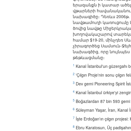
երազանքն ի կատար ածելը
վթարների հավանականութ
նախագիծը։ Դեռևս 2006թ. 
նավթամուղի կառուցումը 
ծովից նավթը Միջերկրակա
խողովակաշարով տարեկան 
համար $19-20, մինչդեռ Սև
չիրագործեց Սամսուն-Ջեյ
նախագծից, որը նույնպես
թեթևացմանը։
1
Kanal İstanbul'un güzergahı be
2
'Çılgın Proje'nin sonu çılgın fe
3
Dev gemi Pioneering Spirit İs
4
Kanal İstanbul ürkiye'yi zeng
5
Boğazlardan 87 bin 593 gemi g
6
Süleyman Yaşar, İran, Kanal İst
7
İşte Erdoğan'ın çılgın projesi:
8
Ebru Karatosun, Üç padişahın 