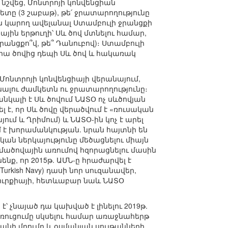
նշվեց, Մոնտրոյի կոնվենցիան
ետը (3 շաբաթ), թե՛ ջրատարողությունը
չեն կարող ավելանալ Ստամբուլի ջրանցքի
յին երթուղի՝ Սև ծով մտնելու համար,
րանցքո՞վ, թե՞ Դանուբով)։ Ստամբուլի
րա ծովից դեպի Սև ծով և հակառակ
Մոնտրոյի կոնվենցիայի վերանայում,
նալու ժամկետն ու ջրատարողությունը։
կալի է Սև ծովում ՆԱՏՕ ոչ սևծովյան
 է, որ Սև ծովը վերածվում է «ռուսական
մ և Ղրիմում) և ՆԱՏՕ-ին կոչ է արել
մ է խորամանկության. նրան հայտնի են
կան ներկայությունը մեծացնելու միայն
ածովային առումով հզորացնելու մասին
նք, որ 2015թ. ԱՄՆ-ը հրաժարվել է
Turkish Navy) դասի նոր սուզանավեր,
Թուրքիայի, հետևաբար նաև ՆԱՏՕ
 չնայած դա կախված է լինելու 2019թ.
առուցումը սկսելու համար առաջնահերթ
անի մղումը և օսմանյան սուլթանների