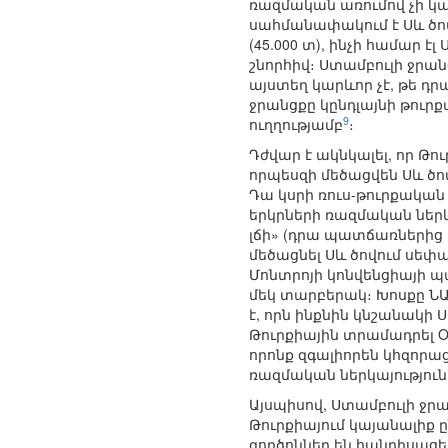
ռազմական առումով չի կա
սահմանափակում է Սև ծովո
(45.000 տ), ինչի համար 
շնորհիվ։ Ստամբուլի ջրա
այստեղ կարևոր չէ, թե դր
ջրանցքը կընդլայնի թու
9
ուղղությամբ
։
Դժվար է ակնկալել, որ Թ
որպեսզի մեծացվեն Սև ծո
Դա կսրի ռուս-թուրքական
երկրների ռազմական ներկա
լճի» (դրա պատճառներից մ
մեծացնել Սև ծովում սեփ
Մոնտրոյի կոնվենցիայի պա
մեկ տարբերակ։ Խոսքը Ն
է, որն ինքնին կնշանակի 
Թուրքիային տրամադրել Oli
որոնք զգալիորեն կհզորա
ռազմական ներկայություն
Այսպիսով, Ստամբուլի ջր
Թուրքիայում կայանալիք ը
գործոններ են հանդիսացել