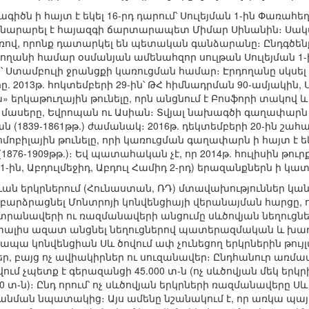
գիծն ի հայտ է եկել 16-րդ դարում՝ Սուլեյման 1-ին Փառա
նարարել է հայազգի ճարտարապետ Միմար Սինանին։ Սակա
, որոնք դատարկել են պետական գանձարանը։ Ընդգծենք,
ղանի համար օսմանյան ամենահզոր սուլթան Սուլեյման 1-
ը՝ Ստամբուլի ջրանցքի կառուցման համար։ Էրդողանը սկսել
. 2013թ. հոկտեմբերի 29-ին՝ ԹՀ հիմնադրման 90-ամյակին, 
 երկաթուղային թունելը, որն անցնում է Բոսֆորի տակով և
մասերը, Եվրոպան ու Ասիան։ Տվյալ նախագծի գաղափարն 
ն (1839-1861թթ.) ժամանակ։ 2016թ. դեկտեմբերի 20-ին շ
բիլային թունելը, որի կառուցման գաղափարն ի հայտ է եկե
6-1909թթ.)։ Եվ պատահական չէ, որ 2014թ. հուլիսին թուր
1-ին, Աբդուլմեջիդ, Աբդուլ Համիդ 2-րդ) երազանքներն ի կ
րևան երկրներում (Հունաստան, ՌԴ) մտավախություններ կան
է բարձրացնել Մոնտրոյի կոնվենցիայի վերանայման հարց
նավերի ու ռազմանավերի անցումը սևծովյան նեղուցներո
 տալիս ազատ անցնել նեղուցներով պատերազմական և խաղ
պա կոնվենցիան Սև ծովում ափ չունեցող երկրներին թույլա
եր, բայց ոչ ավիակիրներ ու սուզանավեր։ Ընդհանուր առմա
ում չպետք է գերազանցի 45.000 տ-ն (ոչ սևծովյան մեկ եր
0 տ-ն)։ Ընդ որում՝ ոչ սևծովյան երկրների ռազմանավերը Սև
անման նպատակից։ Այս ամենը նշանակում է, որ առկա պայ