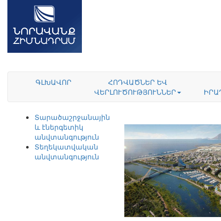
ԳԼԽԱՎՈՐ
ՀՈԴՎԱԾՆԵՐ ԵՎ
ՎԵՐԼՈՒԾՈՒԹՅՈՒՆՆԵՐ
ԻՐԱ
Տարածաշրջանային
և էներգետիկ
անվտանգություն
Տեղեկատվական
անվտանգություն