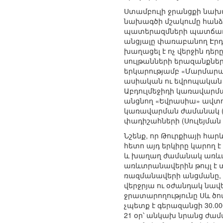
Ստամբուլի ջրանցքի նախա
նախագծի մշակումը հանձ
պատերազմների պատճառով
անցյալը փառաբանող Էրդո
խաղացել է ոչ վերջին դեր
սուլթանների երազանքները
երկարությամբ «Մարմարա»
ասիական ու եվրոպական 
Աբդուլմեջիդի կառավարմա
անցնող «Եվրասիա» ավտոմո
կառավարման ժամանակ (187
փադիշահների (Սուլեյման 
Նշենք, որ Թուրքիայի հա
հետո այդ երկիրը կարող 
և խաղաղ ժամանակ առևտրա
առևտրանավերին թույլ է
ռազմանավերի անցմանը, ա
վերջրյա ու օժանդակ նավ
ջրատարողությունը Սև ծով
չպետք է գերազանցի 30.00
21 օր՝ անկախ նրանց ժամ