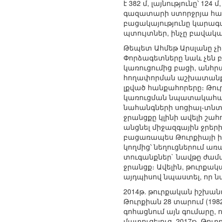
է 382 մ, լայնությունը՝ 1
գազատարի ստորջրյա հա
բացակայությունը կարագա
պտույտներ, ինչը բավակա
Թեպետ Ահմեթ Արսլանը չի
Փորձագետները նաև չեն բաց
կառուցումից բացի, անհր
հողափորման աշխատանքներ
լքված հանքահորերը։ Թու
կառուցման նպատակահարմա
նահանգների սոցիալ-տնտ
ջրանցքը կլինի ավելի շահ
անցնել միջազգային ջրերի
բացառապես Թուրքիայի իր
կողմից՝ նեղուցներում ա
տուգանքներ` նավթը ժամա
ջրանցք։ Ավելին, թուրքա
այդպիսով նպաստել, որ 
2014թ. թուրքական իշխան
Թուրքիան 28 տարում (1982
գոհացնում այն գումարը,
մատուցելուց. 2017թ. Թուրքի