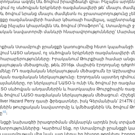
րողանա ազդել Սև ծովում իրավիճակի վրա։ Ինչպես արդեն 
ւմ ոչ սևծովյան երկրների ռազմանավերի թե՛ մնալու ժամկ
էլ Սև ծովում նրանց մնալու ժամկետն ու ջրատարողությունը 
նցքը ռազմանավերի համար կծառայի հավելյալ, այլընտրանքա
անք ինչպես կհայտնվեն Սև ծովում (Բոսֆորո՞վ, Ստամբուլի ջ
րքական նավատորմի մանևրի հնարավորությունները՝ Մարմա
ուրքիան Ստամբուլի ջրանցքի կառուցումից հետո կպահանջի 
վում ՆԱՏՕ անդամ, ոչ սևծովյան երկրների ռազմանավերի մ
 հարաբերությունները։ Իրականում Թուրքիայի համար անցան
յության մեծացումը, թեև 2016թ. մայիսին Էրդողանը դժգոհել
եկը ՌԴ ռազմական ներկայության մեծացումն էր Աբխազիայու
ական ռազմական ներկայությունը։ Էրդողանն այստեղ դիմու
յմանները, որ ներկայում ՆԱՏՕ-ն ունի Սև ծովում իր ռազմա
ԱՏՕ սևծովյան անդամներին և հատկապես Թուրքիային ռազմ
Սև ծովում ՆԱՏՕ ռազմական ներկայության մեծացում։ Հիշեցնե
ver Hazard Perry դասի ֆրեգատներ, իսկ Գերմանիան՝ 214TN (
ցնեին թուրքական նավատորմը և կմեծացնեին Սև ծովում 
10
ը
։
անցքի նախագծի իրագործման մեկնարկն արդեն իսկ տրված է՝
նտրություններից։ Կարծում ենք, որ Ստամբուլի ջրանցքի կ
 պատմության մեջ նաև այդ կերպ իր հետքը թողնելու Էրդող