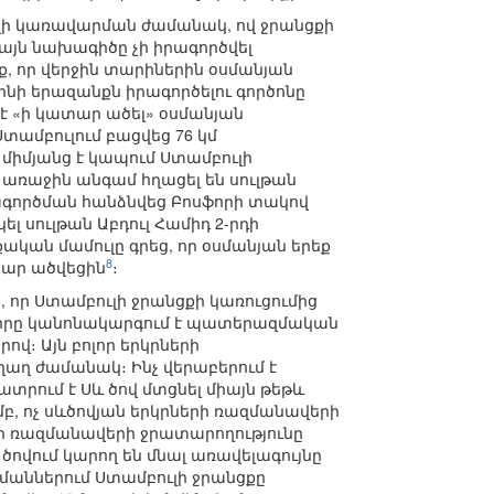
հեղի կառավարման ժամանակ, ով ջրանցքի
յն նախագիծը չի իրագործվել
 որ վերջին տարիներին օսմանյան
ինի երազանքն իրագործելու գործոնը
 է «ի կատար ածել» օսմանյան
Ստամբուլում բացվեց 76 կմ
 միմյանց է կապում Ստամբուլի
առաջին անգամ հղացել են սուլթան
ահագործման հանձնվեց Բոսֆորի տակով
լ սուլթան Աբդուլ Համիդ 2-րդի
քական մամուլը գրեց, որ օսմանյան երեք
8
ատար ածվեցին
։
, որ Ստամբուլի ջրանցքի կառուցումից
ը, որը կանոնակարգում է պատերազմական
վ։ Այն բոլոր երկրների
աղ ժամանակ։ Ինչ վերաբերում է
տրում է Սև ծով մտցնել միայն թեթև
մբ, ոչ սևծովյան երկրների ռազմանավերի
կրի ռազմանավերի ջրատարողությունը
 ծովում կարող են մնալ առավելագույնը
մաններում Ստամբուլի ջրանցքը