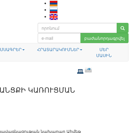
բաժանորդագրվել
ՄՍԱԳՐԵՐ
ՀՐԱՏԱՐԱԿՈՒՄՆԵՐ
ՄԵՐ
ՄԱՍԻՆ
ՐԱՆՑՔԻ ԿԱՌՈՒՑՄԱՆ
և նավագնացության նախարար Ահմեթ