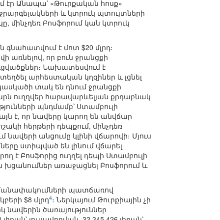
նում էր Անապա՝ «Թուրքական հոսք»
ր ջրարգելակների և կտրուկ պտույտների
, մինչդեռ Բոսֆորում կան կտրուկ
 գնահատվում է մոտ $20 մլրդ։
վի առնելով, որ բուն ջրանցքի
ւցվածքներ։ Նախատեսվում է
տեղծել արհեստական կղզիներ և լցնել
կասկածի տակ են դնում ջրանցքի
ւմարն ուղղվեր հարավարևելյան քրդաբնակ
ունների պնդմամբ՝ Ստամբուլի
այն է, որ նավերը կարող են անվճար
ոշակի հերթերի դեպքում, մինչդեռ
 նավերի անցումը կլինի վճարովի։ Մյուս
ները ստիպված են լինում վճարել
ող է Բոսֆորից ուղղել դեպի Ստամբուլի
ն խցանումներ առաջացնել Բոսֆորում և
սահմանափակումների պատճառով
4
կբերի $8 մլրդ
։ Ներկայում Թուրքիային չի
կ նավերին ծառայություններ
3 լիրան՝ լուսավորման, 32.345.426 լիրան՝