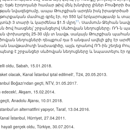
։ Եթե Էրդողանի համար թիվ մեկ խնդիրը լիներ Բոսֆորի ծ
յան նվազեցումը, ապա Թուրքիան արդեն իսկ իրագործած կ
թուրքական մամուլը գրել էր, որ 550 կմ երկարությամբ և տա
11
կտևի 3 տարի և կարժենա $1.5 մլրդ
։ Սամսուն-Ջեյհան նա
ն ծով հասցնել՝ շրջանցելով Սևծովյան նեղուցները։ ՌԴ-ն 
փոխադրել 25-30 մլն տ նավթ, սակայն Թուրքիան պահանջե
ծովյան նեղուցների դեպքում դա 5 անգամ ավելի քիչ էր արժե
հան նավթամուղի նախագիծը, այլև դրանով ՌԴ-ին շեղեց Բո
 պետք է շրջանցեր սևծովյան նեղուցները և նպաստելու էր
lli oldu, Sabah, 15.01.2018.
laket olacak, Kanal İstanbul iptal edilmeli', T24, 20.05.2013.
tanbul Boğazı'ndan geçti, NTV, 31.05.2017.
in edecek!, Akşam, 15.02.2014.
eçti, Anadolu Ajansı, 10.01.2018.
anbul’un alternatifini yapıyor, Taraf, 13.04.2016.
 Kanal İstanbul, Hürriyet, 27.04.2011.
hayali gerçek oldu, Türkiye, 30.07.2014.