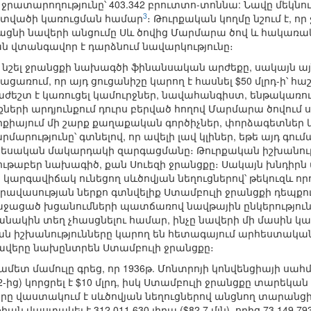
24 մ, ջրատարողությունը՝ 403.342 բրուտտո-տոննա: Նավը մեկ
3
տվածի կառուցման համար
։ Թուրքական կողմը նշում է, ո
ցնի նավերի անցումը Սև ծովից Մարմարա ծով և հակառակը
ն վտանգավոր է դարձնում նավարկությունը։
 նշել ջրանցքի նախագծի ֆինանսական արժեքը, սակայն այն
առում, որ այդ ցուցանիշը կարող է հասնել $50 մլրդ-ի՝ հաշ
աժեշտ է կառուցել կամուրջներ, նավահանգիստ, ենթակառո
ի արդյունքում դուրս բերված հողով Մարմարա ծովում ս
րքիայում մի շարք քաղաքական գործիչներ, փորձագետներ 
րությունը՝ գտնելով, որ ավելի լավ կլիներ, եթե այդ գո
եսական մակարդակի զարգացմանը։ Թուրքական իշխանությ
ութաբեր նախագիծ, քան Սուեզի ջրանցքը։ Սակայն խնդիրն 
 կարգավիճակ ունեցող սևծովյան նեղուցներով՝ թեկուզև որ
ավասության ներքո գտնվելիք Ստամբուլի ջրանցքի դեպքում
ռաջացած խցանումների պատճառով նավթային ընկերություն
նակին տեղ չհասցնելու համար, ինչը նավերի մի մասին կար
կան իշխանությունները կարող են հետագայում արհեստակա
նավերը նախընտրեն Ստամբուլի ջրանցքը։
ամետ մամուլը գրեց, որ 1936թ. Մոնտրոյի կոնվենցիայի 
-ից) կորցրել է $10 մլրդ, իսկ Ստամբուլի ջրանցքը տարեկան 
 որը վաստակում է սևծովյան նեղուցներով անցնող տարանցի
ան վաստակել է 312.011.630 լիրա ($82.7 մլն), որից 73.149.79