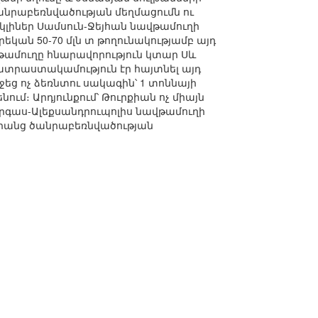
անրաբեռնվածության մեղմացումն ու
լիներ Սամսուն-Ջեյհան նավթամուղի
րեկան 50-70 մլն տ թողունակությամբ այդ
վթամուղը հնարավորություն կտար Սև
պատրաստակամություն էր հայտնել այդ
ց ոչ ձեռնտու սակագին՝ 1 տոննայի
նում։ Արդյունքում՝ Թուրքիան ոչ միայն
ւրգաս-Ալեքսանդրուպոլիս նավթամուղի
 դրանց ծանրաբեռնվածության