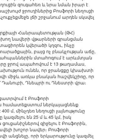
եղուցին զուգահեռ և նրա նման իրար է
խույժ ջրուղիներից Բոսֆորի նեղուցի
ուքչեքմեջե լճի շրջանում արդեն սկսվել
ուրքիայի Հանրապետության (ԹՀ)
փոխող նավերի վթարների գրանցման
ցիորեն կվերածի կղզու, ինչը
տարածքային, բայց ոչ բնակչության աճը,
ապահպաններին մտահոգում է արևմտյան
որը ջրով ապահովում է 13 թաղամաս,
ախություն ունեն, որ ջրանցքը կխախտի
ովի միջև առկա բնական հաշվեկշիռը, որ
ի՝ Դանուբի, Դնեպրի ու Դնեստրի վրա։
ատրվում է Բոսֆորի
յս համատեքստում ներկայացնենք
00 մ, մինչդեռ նեղուցի լայնությունը
կազմելու են 25 մ և 45 կմ, իսկ
ն ցուցանիշներով զիջելու է Բոսֆորին,
ավելի խոշոր նավեր։ Բոսֆորի
նավի անցնելը, որի երկարությունը կազմել