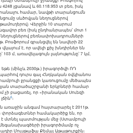
 դեպի Ստամբուլի ջրանցք։ Բոսֆորով
4248 լցանավ և 60.118.953 տ բեռ, իսկ
եր ստանալու համար, նավթի տարանցումն
ցումը սևծովյան նեղուցներով
վթամուղերով։ Վերջին 10 տարում
անգավոր բեռ (իսկ ընդհանրապես՝ մոտ 1
 է, նեղուցներով բեռնափոխադրումների
թ. Բոսֆորում գրանցվել են նավերի 22
վկայում է, որ ավելի քիչ խնդիրներ են
103 մ, առավելագույն լայնությունը՝ 7 կմ,
եթե (մինչև 2030թ.) իրագործվի ՌԴ
պարհով դուրս գալ Հնդկական օվկիանոս
Ստամբուլի ջրանցքի կառուցումը մեծապես
սպյան տարածաշրջանի երկրների համար
մ չի բացառել, որ «իրանական Սուեզի
6
լճին
։
 առաջին անգամ հայտարարել է 2011թ.
տ փորձագետներ համակարծիք են, որ
 մտնել պատմության մեջ (Ստամբուլի
 է մեգանախագծերի իրագործմամբ ոչ
մնադիր Մուսթաֆա Քեմալ Աթաթուրքին։