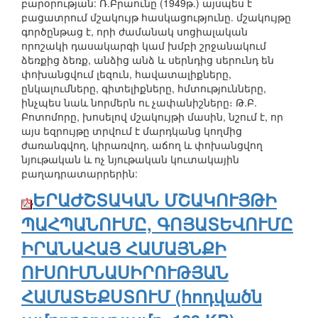
բարօրության: Ռ.Բրաունը (1949թ.) այսպես է
բացատրում մշակույթ հասկացությունը. մշակույթը
գործընթաց է, որի ժամանակ սոցիալական
որոշակի դասակարգի կամ խմբի շրջանակում
ձեռքից ձեռք, անձից անձ և սերնդից սերունդ են
փոխանցվում լեզուն, հավատալիքները,
ընկալումները, գիտելիքները, հմտությունները,
ինչպես նաև նորմերն ու չափանիշները։ Թ.Բ.
Բոտոմորը, խոսելով մշակույթի մասին, նշում է, որ
այս եզրույթը տրվում է մարդկանց կողմից
ժառանգվող, կիրառվող, աճող և փոխանցվող
նյութական և ոչ նյութական կուտակային
բաղադրատարրերին:
ԵՐԱԺՇՏԱԿԱՆ ՄՇԱԿՈՒՅԹԻ
ՊԱՀՊԱՆՈՒՄԸ, ԳՈՅԱՏԵՎՈՒՄԸ
ԻՐԱՆԱՀԱՅ ՀԱՄԱՅՆՔԻ
ՈՒՍՈՒՄՆԱՍԻՐՈՒԹՅԱՆ
ՀԱՄԱՏԵՔՍՏՈՒՄ (հոդվածն