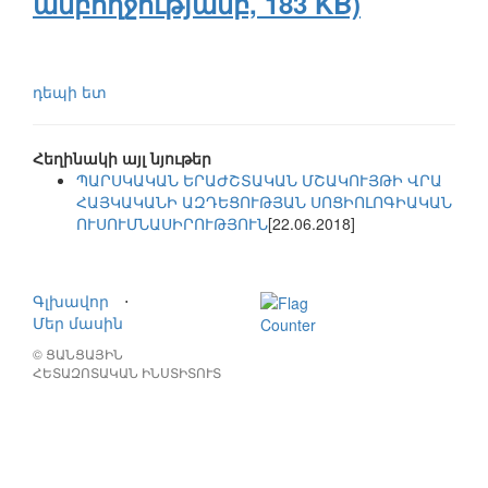
ամբողջությամբ, 183 KB)
դեպի ետ
Հեղինակի այլ նյութեր
ՊԱՐՍԿԱԿԱՆ ԵՐԱԺՇՏԱԿԱՆ ՄՇԱԿՈՒՅԹԻ ՎՐԱ
ՀԱՅԿԱԿԱՆԻ ԱԶԴԵՑՈՒԹՅԱՆ ՍՈՑԻՈԼՈԳԻԱԿԱՆ
ՈՒՍՈՒՄՆԱՍԻՐՈՒԹՅՈՒՆ
[22.06.2018]
Գլխավոր
⋅
Մեր մասին
© ՑԱՆՑԱՅԻՆ
ՀԵՏԱԶՈՏԱԿԱՆ ԻՆՍՏԻՏՈՒՏ