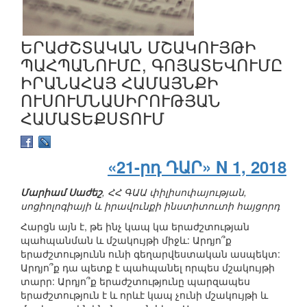
ԵՐԱԺՇՏԱԿԱՆ ՄՇԱԿՈՒՅԹԻ
ՊԱՀՊԱՆՈՒՄԸ, ԳՈՅԱՏԵՎՈՒՄԸ
ԻՐԱՆԱՀԱՅ ՀԱՄԱՅՆՔԻ
ՈՒՍՈՒՄՆԱՍԻՐՈՒԹՅԱՆ
ՀԱՄԱՏԵՔՍՏՈՒՄ
«21-րդ ԴԱՐ» N 1, 2018
Մարիամ Սաժեշ
, ՀՀ ԳԱԱ փիլիսոփայության,
սոցիոլոգիայի և իրավունքի ինստիտուտի հայցորդ
Հարցն այն է, թե ինչ կապ կա երաժշտության
պահպանման և մշակույթի միջև: Արդյո՞ք
երաժշտությունն ունի գեղարվեստական ասպեկտ:
Արդյո՞ք դա պետք է պահպանել որպես մշակույթի
տարր: Արդյո՞ք երաժշտությունը պարզապես
երաժշտություն է և որևէ կապ չունի մշակույթի և