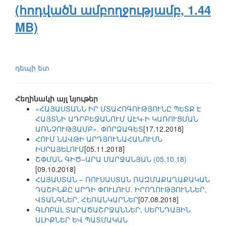
(հոդվածն ամբողջությամբ, 1.44
MB)
դեպի ետ
Հեղինակի այլ նյութեր
«ՀԱՅԱՍՏԱՆՆ ԻՐ ՄՏԱՀՈԳՈՒԹՅՈՒՆԸ ՊԵՏՔ Է
ՀԱՅՏՆԻ ԱԴՐԲԵՋԱՆՈՒՄ ԱԷԿ-Ի ԿԱՌՈՒՑՄԱՆ
ԱՌՆՉՈՒԹՅԱՄԲ». ՓՈՐՁԱԳԵՏ
[17.12.2018]
ՀՈՒՄ ՆԱՎԹԻ ԱՐԴՅՈՒՆԱՀԱՆՈՒՄՆ
ԻՍՐԱՅԵԼՈՒՄ
[05.11.2018]
ՇՓՄԱՆ ԳԻԾ–ԱՐԱ ՄԱՐՋԱՆՅԱՆ (05.10.18)
[09.10.2018]
ՀԱՅԱՍՏԱՆ – ՌՈՒՍԱՍՏԱՆ ՌԱԶՄԱՔԱՂԱՔԱԿԱՆ
ԴԱՇԻՆՔԸ ԱՐԴԻ ՓՈՒԼՈՒՄ. ԻՐՈՂՈՒԹՅՈՒՆՆԵՐ,
ՎՏԱՆԳՆԵՐ, ՀԵՌԱՆԿԱՐՆԵՐ
[07.08.2018]
ԳԼՈԲԱԼ ՏԱՐԱԾԱՇՐՋԱՆՆԵՐ, ՍԵՐՆԴԱՅԻՆ
ԱԼԻՔՆԵՐ ԵՎ ՊԱՏՄԱԿԱՆ