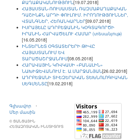
ՔԱՂԱՔԱԿԱՆՈՒԹՅՈՒՆ
[19.07.2018]
ՀԱՅԱՍՏԱՆ-ՌՈՒՍԱՍՏԱՆ ՌԱԶՄԱՔԱՂԱՔԱԿԱՆ
ԴԱՇԻՆՔՆ ԱՐԴԻ ՓՈՒԼՈՒՄ. ԻՐՈՂՈՒԹՅՈՒՆՆԵՐ,
ՎՏԱՆԳՆԵՐ, ՀԵՌԱՆԿԱՐՆԵՐ
[09.07.2018]
ԻՍՐԱՅԵԼԸ ԱԴՐԲԵՋԱՆԻՆ ԿՕԳՏԱԳՈՐԾԻ
ԻՐԱՆԻՆ ՀԱՐՎԱԾԵԼՈՒ ՀԱՄԱՐ (տեսանյութ)
[16.05.2018]
ԻՆՏԵՐՆԵՏ ՕԳՏԱՏԵՐԵՐԻ ԹԻՎԸ
ՀԱՅԱՍՏԱՆՈՒՄ ԵՎ
ՏԱՐԱԾԱՇՐՋԱՆՈՒՄ
[08.05.2018]
ՀԱՐԱՎԱՅԻՆ ԿՈՎԿԱՍԻ «ԲԱՆԱԼԻՆ»
ՆԱԽԻՋԵՎԱՆՈՒՄ Է. Ա.ՄԱՐՋԱՆՅԱՆ
[26.02.2018]
ԱԴՐԲԵՋԱՆԻ ՏԻԵԶԵՐԱԿԱՆ ՏԵԽՆՈԼՈԳԻԱԿԱՆ
ՍԵԳՄԵՆՏԸ
[19.02.2018]
Գլխավոր
⋅
Մեր մասին
© ՑԱՆՑԱՅԻՆ
ՀԵՏԱԶՈՏԱԿԱՆ ԻՆՍՏԻՏՈՒՏ