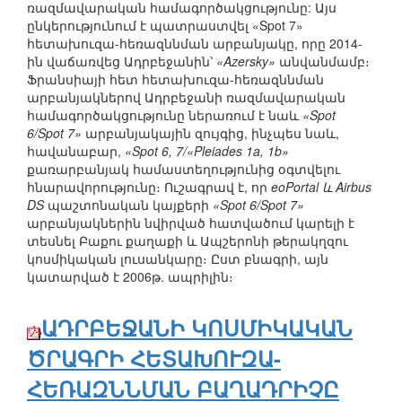
ռազմավարական համագործակցությունը: Այս
ընկերությունում է պատրաստվել «Spot 7»
հետախուզա-հեռազննման արբանյակը, որը 2014-
ին վաճառվեց Ադրբեջանին՝
«Azersky»
անվանմամբ։
Ֆրանսիայի հետ հետախուզա-հեռազննման
արբանյակներով Ադրբեջանի ռազմավարական
համագործակցությունը ներառում է նաև
«Spot
6/Spot 7»
արբանյակային զույգից, ինչպես նաև,
հավանաբար,
«Spot 6, 7/«Pleiades 1a, 1b»
քառարբանյակ համաստեղությունից օգտվելու
հնարավորությունը։ Ուշագրավ է, որ
eoPortal և Airbus
DS
պաշտոնական կայքերի
«Spot 6/Spot 7»
արբանյակներին նվիրված հատվածում կարելի է
տեսնել Բաքու քաղաքի և Ապշերոնի թերակղզու
կոսմիկական լուսանկարը։ Ըստ բնագրի, այն
կատարված է 2006թ. ապրիլին։
ԱԴՐԲԵՋԱՆԻ ԿՈՍՄԻԿԱԿԱՆ
ԾՐԱԳՐԻ ՀԵՏԱԽՈՒԶԱ-
ՀԵՌԱԶՆՆՄԱՆ ԲԱՂԱԴՐԻՉԸ