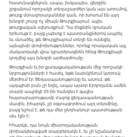
հասունացնելուն, ապա, իսկապես, վերջին
շրջանում որոշակի տեղաշարժեր կան այս առումով,
թուրք մտավորականներ կան, որ խոսում են այդ
խնդրի շուրջ ոչ միայն Թուրքիայում, այլեւ
թուրքական սփյուռքում: Դա ինքնին դրական
երեւույթ է, բայց չպետք է պատրանքներով ապրել
եւ մտածել, թե Թուրքիայում տեղի են ունեցել
այնպիսի փոփոխություններ, որոնք որակական այլ
մակարդակի վրա կբարձրացնեն հենց Թուրքիայի
կողմից այս խնդրի արծարծումը:
Թուրքիան էլ իր քաղաքականության մեջ որոշակի
նրբությունների է հասել, եթե նախկինում կտրուկ
մերժում էր Ցեղասպանությունը եւ ասում, թե
այդպիսի բան չի եղել, ապա այսօր Էրդողանն ամեն
տարի ապրիլի 23-ին հանդես է գալիս
հայտարարությամբ Հայոց ցեղասպանության
մասին, իհարկե, չի օգտագործում այդ տերմինը,
բայց նշում է, թե դա մեր ընդհանուր պատմության
սեւ էջն է:
Իհարկե, դա նույն ժխտողականության
փոխակերպված տարբերակն է, եւ չի նշանակում