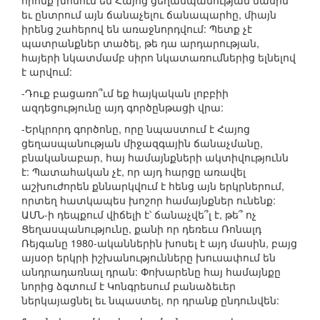
որոնք խոսում են Հայոց ցեղասպանության մասին
եւ ընտրում այն ճանաչելու ճանապարհը, միայն
իրենց շահերով են առաջնորդվում: Պետք չէ
պատրանքներ տածել, թե դա արդարության,
հայերի նկատմամբ սիրո նկատառումներից ելնելով
է արվում:
-Դուք բացառո՞ւմ եք հայկական լոբբիի
ազդեցությունը այդ գործընթացի վրա:
-Երկրորդ գործոնը, որը նպաստում է Հայոց
ցեղասպանության միջազգային ճանաչմանը,
բնականաբար, հայ համայնքների ակտիվությունն
է: Պատահական չէ, որ այդ հարցը առավել
աշխուժորեն քննարկվում է հենց այն երկրներում,
որտեղ հատկապես խոշոր համայնքներ ունենք:
ԱՄՆ-ի դեպքում վիճելի է՝ ճանաչվե՞լ է, թե՞ ոչ
Ցեղասպանությունը, քանի որ դեռեւս Ռոնալդ
Ռեյգանը 1980-ականներին խոսել է այդ մասին, բայց
այսօր երկրի իշխանությունները խուսափում են
անդրադառնալ դրան: Փոխարենը հայ համայնքը
նորից ձգտում է Կոնգրեսում բանաձեւեր
ներկայացնել եւ նպաստել, որ դրանք ընդունվեն: