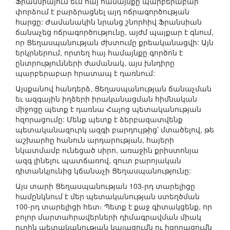
Ֆրանսիայում եւս հայ համայնքը պարբերաբար
փորձում է բարձրացնել այդ ոճրագործության
հարցը: Ժամանակին նրանց շնորհիվ Ֆրանսիան
ճանաչեց ոճրագործությունը, այժմ պայքար է գնում,
որ Ցեղասպանության ժխտումը քրեականացվի: Այն
երկրներում, որտեղ հայ համայնքը գործոն է
ընտրությունների ժամանակ, այս խնդիրը
պարբերաբար հրատապ է դառնում:
Այսքանով հանդերձ, Ցեղասպանության ճանաչման
եւ ազգային իղձերի իրականացման հիմնական
միջոցը պետք է դառնա Հայոց պետականության
հզորացումը: Մենք պետք է ձերբազատվենք
պետականազուրկ ազգի բարդույթից՝ մտածելով, թե
աշխարհը հանուն արդարության, հայերի
նկատմամբ ունեցած սիրո, առաջին քրիստոնյա
ազգ լինելու պատճառով, զուտ բարոյական
դիտանկյունից կճանաչի Ցեղասպանությունը:
Այս տարի Ցեղասպանության 103-րդ տարելիցը
համընկնում է մեր պետականության ստեղծման
100-րդ տարելիցի հետ։ Պետք է քաջ գիտակցենք, որ
բոլոր մարտահրավերների դիմագրավման միակ
ուղին պետականության կայացումն ու հզորացումն