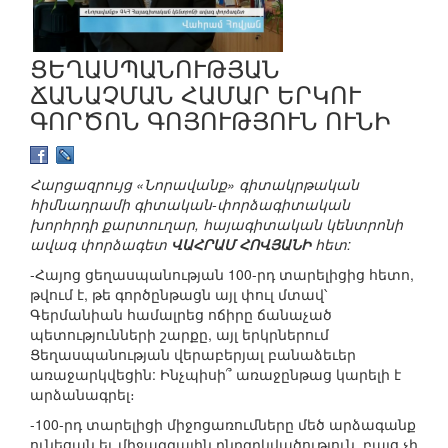
ՑԵՂԱՍՊԱՆՈՒԹՅԱՆ
ՃԱՆԱՉՄԱՆ ՀԱՄԱՐ ԵՐԿՈՒ
ԳՈՐԾՈՆ ԳՈՅՈՒԹՅՈՒՆ ՈՒՆԻ
Հարցազրույց «Նորավանք» գիտակրթական
հիմնադրամի գիտական-փորձագիտական
խորհրդի քարտուղար, հայագիտական կենտրոնի
ավագ փորձագետ
ՎԱՀՐԱՄ ՀՈՎՅԱՆԻ
հետ:
-Հայոց ցեղասպանության 100-րդ տարելիցից հետո,
թվում է, թե գործընթացն այլ փուլ մտավ՝
Գերմանիան համալրեց ոճիրը ճանաչած
պետությունների շարքը, այլ երկրներում
Ցեղասպանության վերաբերյալ բանաձեւեր
առաջարկվեցին: Ինչպիսի՞ առաջընթաց կարելի է
արձանագրել։
-100-րդ տարելիցի միջոցառումները մեծ արձագանք
ունեցան եւ միջազգային ընդգրկվածություն, բայց չի