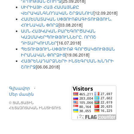
ԴՐՈՒԹՅԱՆ ՇՈՒՐՋ
[25.09.2018]
ՍԻՐԻԱՅԻ ՀԱՅ ՀԱՄԱՅՆՔԸ
ՎԵՐԱԿԱՆԳՆՈՂԱԿԱՆ ՇՐՋԱՆՈՒՄ
[12.09.2018]
ՀԱՄԵՄԱՏԱԿԱՆ ՍՓՅՈՒՌՔԱԳԻՏՈՒԹՅՈՒՆ.
ՀՈՒՆԱԿԱՆ ՓՈՐՁ
[03.08.2018]
ԱՄՆ ՀԱՅԿԱԿԱՆ ԲԱՐԵԳՈՐԾԱԿԱՆ
ԿԱԶՄԱԿԵՐՊՈՒԹՅՈՒՆՆԵՐԸ. ՈՐՈՇ
ԴԻՏԱՐԿՈՒՄՆԵՐ
[16.07.2018]
ՊԵՏՈՒԹՅՈՒՆ-ՍՓՅՈՒՌՔ ԳՈՐԾԱԿՑՈՒԹՅԱՆ
ԻՐԱՆԱԿԱՆ ՓՈՐՁԻՑ
[19.06.2018]
ՀԱՅՐԵՆԱԴԱՐՁՆԵՐԻ ԻՆՏԵԳՐՄԱՆ ԽՆԴՐԻ
ՇՈՒՐՋ
[06.06.2018]
Գլխավոր
⋅
Մեր մասին
© ՑԱՆՑԱՅԻՆ
ՀԵՏԱԶՈՏԱԿԱՆ ԻՆՍՏԻՏՈՒՏ