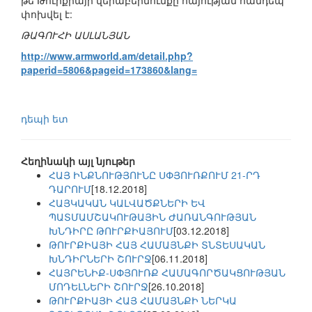
թե Թուրքիայի վերաբերմունքը հայության հանդեպ
փոխվել է:
ԹԱԳՈՒՀԻ ԱՍԼԱՆՅԱՆ
http://www.armworld.am/detail.php?
paperid=5806&pageid=173860&lang=
դեպի ետ
Հեղինակի այլ նյութեր
ՀԱՅ ԻՆՔՆՈՒԹՅՈՒՆԸ ՍՓՅՈՒՌՔՈՒՄ 21-ՐԴ
ԴԱՐՈՒՄ
[18.12.2018]
ՀԱՅԿԱԿԱՆ ԿԱԼՎԱԾՔՆԵՐԻ ԵՎ
ՊԱՏՄԱՄՇԱԿՈՒԹԱՅԻՆ ԺԱՌԱՆԳՈՒԹՅԱՆ
ԽՆԴԻՐԸ ԹՈՒՐՔԻԱՅՈՒՄ
[03.12.2018]
ԹՈՒՐՔԻԱՅԻ ՀԱՅ ՀԱՄԱՅՆՔԻ ՏՆՏԵՍԱԿԱՆ
ԽՆԴԻՐՆԵՐԻ ՇՈՒՐՋ
[06.11.2018]
ՀԱՅՐԵՆԻՔ-ՍՓՅՈՒՌՔ ՀԱՄԱԳՈՐԾԱԿՑՈՒԹՅԱՆ
ՄՈԴԵԼՆԵՐԻ ՇՈՒՐՋ
[26.10.2018]
ԹՈՒՐՔԻԱՅԻ ՀԱՅ ՀԱՄԱՅՆՔԻ ՆԵՐԿԱ