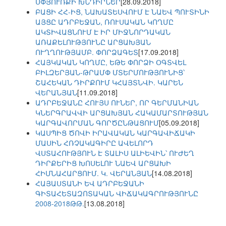
ՍՓՅՈՒՌՔԻ ԽՆԴԻՐՆԵՐ
[28.09.2018]
ԲԱՑԻ ՀՀ-ԻՑ, ՆԱԽԱՏԵՍՎՈՒՄ Է ՆԱԵՎ ՊՈՒՏԻՆԻ
ԱՅՑԸ ԱԴՐԲԵՋԱՆ, ՌՈՒՍԱԿԱՆ ԿՈՂՄԸ
ԱԿՏԻՎԱՑՆՈՒՄ Է ԻՐ ՄԻՋՆՈՐԴԱԿԱՆ
ԱՌԱՔԵԼՈՒԹՅՈՒՆԸ ԱՐՑԱԽՅԱՆ
ՈՒՂՂՈՒԹՅԱՄԲ. ՓՈՐՁԱԳԵՏ
[17.09.2018]
ՀԱՅԿԱԿԱՆ ԿՈՂՄԸ, ԵԹԵ ՓՈՐՁԻ ՕԳՏՎԵԼ
ԲԻԼԶԵՐՅԱՆ-ԹՐԱՄՓ ՄՏԵՐՄՈՒԹՅՈՒՆԻՑ՝
ՇԱՀԵԿԱՆ ԴԻՐՔՈՒՄ ԿՀԱՅՏՆՎԻ. ԿԱՐԵՆ
ՎԵՐԱՆՅԱՆ
[11.09.2018]
ԱԴՐԲԵՋԱՆԸ ՀՈՒՅՍ ՈՒՆԵՐ, ՈՐ ԳԵՐՄԱՆԻԱՆ
ԿՆԵՐԳՐԱՎՎԻ ԱՐՑԱԽՅԱՆ ՀԱԿԱՄԱՐՏՈՒԹՅԱՆ
ԿԱՐԳԱՎՈՐՄԱՆ ԳՈՐԾԸՆԹԱՑՈՒՄ
[05.09.2018]
ԿԱՍՊԻՑ ԾՈՎԻ ԻՐԱՎԱԿԱՆ ԿԱՐԳԱՎԻՃԱԿԻ
ՄԱՍԻՆ ՀՌՉԱԿԱԳԻՐԸ ԱՎԵԼՈՐԴ
ՎՍՏԱՀՈՒԹՅՈՒՆ Է ՏԱԼԻՍ ԱԼԻԵՎԻՆ՝ ՈՒԺԵՂ
ԴԻՐՔԵՐԻՑ ԽՈՍԵԼՈՒ ՆԱԵՎ ԱՐՑԱԽԻ
ՀԻՄՆԱՀԱՐՑՈՒՄ. Կ. ՎԵՐԱՆՅԱՆ
[14.08.2018]
ՀԱՅԱՍՏԱՆԻ ԵՎ ԱԴՐԲԵՋԱՆԻ
ԳԻՏԱՀԵՏԱԶՈՏԱԿԱՆ ՎԻՃԱԿԱԳՐՈՒԹՅՈՒՆԸ
2008-2018ԹԹ.
[13.08.2018]