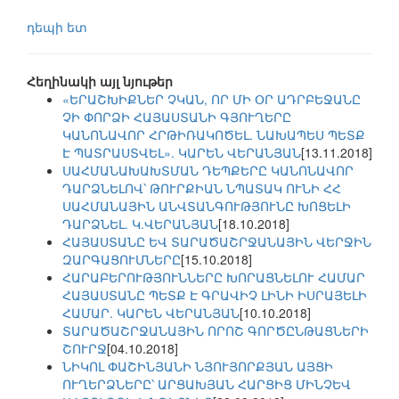
դեպի ետ
Հեղինակի այլ նյութեր
«ԵՐԱՇԽԻՔՆԵՐ ՉԿԱՆ, ՈՐ ՄԻ ՕՐ ԱԴՐԲԵՋԱՆԸ
ՉԻ ՓՈՐՁԻ ՀԱՅԱՍՏԱՆԻ ԳՅՈՒՂԵՐԸ
ԿԱՆՈՆԱՎՈՐ ՀՐԹԻՌԱԿՈԾԵԼ. ՆԱԽԱՊԵՍ ՊԵՏՔ
Է ՊԱՏՐԱՍՏՎԵԼ». ԿԱՐԵՆ ՎԵՐԱՆՅԱՆ
[13.11.2018]
ՍԱՀՄԱՆԱԽԱԽՏՄԱՆ ԴԵՊՔԵՐԸ ԿԱՆՈՆԱՎՈՐ
ԴԱՐՁՆԵԼՈՎ՝ ԹՈՒՐՔԻԱՆ ՆՊԱՏԱԿ ՈՒՆԻ ՀՀ
ՍԱՀՄԱՆԱՅԻՆ ԱՆՎՏԱՆԳՈՒԹՅՈՒՆԸ ԽՈՑԵԼԻ
ԴԱՐՁՆԵԼ. Կ.ՎԵՐԱՆՅԱՆ
[18.10.2018]
ՀԱՅԱՍՏԱՆԸ ԵՎ ՏԱՐԱԾԱՇՐՋԱՆԱՅԻՆ ՎԵՐՋԻՆ
ԶԱՐԳԱՑՈՒՄՆԵՐԸ
[15.10.2018]
ՀԱՐԱԲԵՐՈՒԹՅՈՒՆՆԵՐԸ ԽՈՐԱՑՆԵԼՈՒ ՀԱՄԱՐ
ՀԱՅԱՍՏԱՆԸ ՊԵՏՔ Է ԳՐԱՎԻՉ ԼԻՆԻ ԻՍՐԱՅԵԼԻ
ՀԱՄԱՐ. ԿԱՐԵՆ ՎԵՐԱՆՅԱՆ
[10.10.2018]
ՏԱՐԱԾԱՇՐՋԱՆԱՅԻՆ ՈՐՈՇ ԳՈՐԾԸՆԹԱՑՆԵՐԻ
ՇՈՒՐՋ
[04.10.2018]
ՆԻԿՈԼ ՓԱՇԻՆՅԱՆԻ ՆՅՈՒՅՈՐՔՅԱՆ ԱՅՑԻ
ՈՒՂԵՐՁՆԵՐԸ՝ ԱՐՑԱԽՅԱՆ ՀԱՐՑԻՑ ՄԻՆՉԵՎ