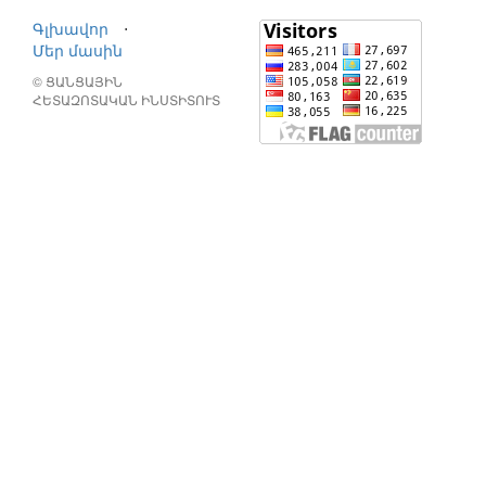
Գլխավոր
⋅
Մեր մասին
© ՑԱՆՑԱՅԻՆ
ՀԵՏԱԶՈՏԱԿԱՆ ԻՆՍՏԻՏՈՒՏ