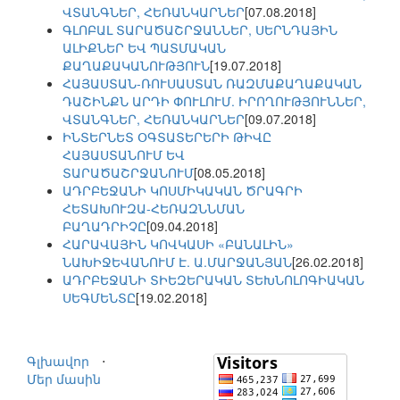
ՎՏԱՆԳՆԵՐ, ՀԵՌԱՆԿԱՐՆԵՐ
[07.08.2018]
ԳԼՈԲԱԼ ՏԱՐԱԾԱՇՐՋԱՆՆԵՐ, ՍԵՐՆԴԱՅԻՆ
ԱԼԻՔՆԵՐ ԵՎ ՊԱՏՄԱԿԱՆ
ՔԱՂԱՔԱԿԱՆՈՒԹՅՈՒՆ
[19.07.2018]
ՀԱՅԱՍՏԱՆ-ՌՈՒՍԱՍՏԱՆ ՌԱԶՄԱՔԱՂԱՔԱԿԱՆ
ԴԱՇԻՆՔՆ ԱՐԴԻ ՓՈՒԼՈՒՄ. ԻՐՈՂՈՒԹՅՈՒՆՆԵՐ,
ՎՏԱՆԳՆԵՐ, ՀԵՌԱՆԿԱՐՆԵՐ
[09.07.2018]
ԻՆՏԵՐՆԵՏ ՕԳՏԱՏԵՐԵՐԻ ԹԻՎԸ
ՀԱՅԱՍՏԱՆՈՒՄ ԵՎ
ՏԱՐԱԾԱՇՐՋԱՆՈՒՄ
[08.05.2018]
ԱԴՐԲԵՋԱՆԻ ԿՈՍՄԻԿԱԿԱՆ ԾՐԱԳՐԻ
ՀԵՏԱԽՈՒԶԱ-ՀԵՌԱԶՆՆՄԱՆ
ԲԱՂԱԴՐԻՉԸ
[09.04.2018]
ՀԱՐԱՎԱՅԻՆ ԿՈՎԿԱՍԻ «ԲԱՆԱԼԻՆ»
ՆԱԽԻՋԵՎԱՆՈՒՄ Է. Ա.ՄԱՐՋԱՆՅԱՆ
[26.02.2018]
ԱԴՐԲԵՋԱՆԻ ՏԻԵԶԵՐԱԿԱՆ ՏԵԽՆՈԼՈԳԻԱԿԱՆ
ՍԵԳՄԵՆՏԸ
[19.02.2018]
Գլխավոր
⋅
Մեր մասին