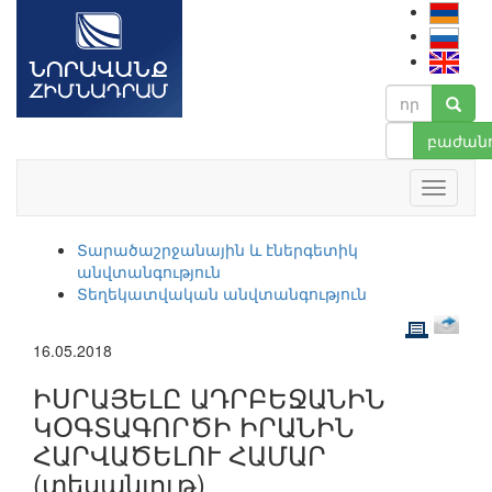
բաժանո
Տարածաշրջանային և էներգետիկ
անվտանգություն
Տեղեկատվական անվտանգություն
16.05.2018
ԻՍՐԱՅԵԼԸ ԱԴՐԲԵՋԱՆԻՆ
ԿՕԳՏԱԳՈՐԾԻ ԻՐԱՆԻՆ
ՀԱՐՎԱԾԵԼՈՒ ՀԱՄԱՐ
(տեսանյութ)