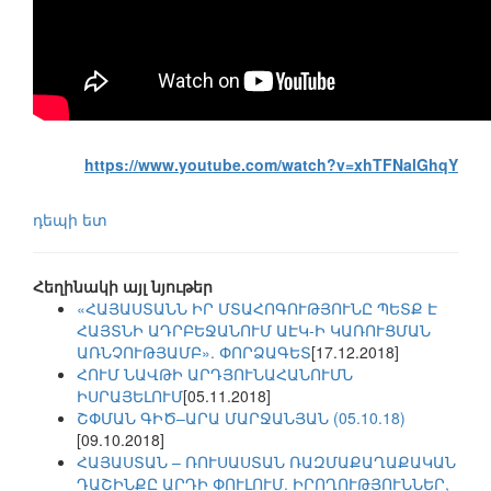
https://www.youtube.com/watch?v=xhTFNalGhqY
դեպի ետ
Հեղինակի այլ նյութեր
«ՀԱՅԱՍՏԱՆՆ ԻՐ ՄՏԱՀՈԳՈՒԹՅՈՒՆԸ ՊԵՏՔ Է
ՀԱՅՏՆԻ ԱԴՐԲԵՋԱՆՈՒՄ ԱԷԿ-Ի ԿԱՌՈՒՑՄԱՆ
ԱՌՆՉՈՒԹՅԱՄԲ». ՓՈՐՁԱԳԵՏ
[17.12.2018]
ՀՈՒՄ ՆԱՎԹԻ ԱՐԴՅՈՒՆԱՀԱՆՈՒՄՆ
ԻՍՐԱՅԵԼՈՒՄ
[05.11.2018]
ՇՓՄԱՆ ԳԻԾ–ԱՐԱ ՄԱՐՋԱՆՅԱՆ (05.10.18)
[09.10.2018]
ՀԱՅԱՍՏԱՆ – ՌՈՒՍԱՍՏԱՆ ՌԱԶՄԱՔԱՂԱՔԱԿԱՆ
ԴԱՇԻՆՔԸ ԱՐԴԻ ՓՈՒԼՈՒՄ. ԻՐՈՂՈՒԹՅՈՒՆՆԵՐ,