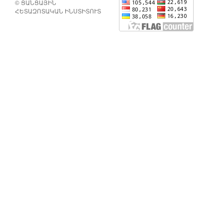
© ՑԱՆՑԱՅԻՆ
ՀԵՏԱԶՈՏԱԿԱՆ ԻՆՍՏԻՏՈՒՏ