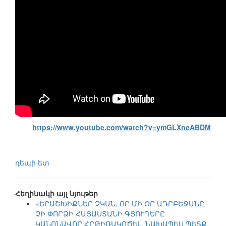
https://www.youtube.com/watch?v=ymGLXneABDM
դեպի ետ
Հեղինակի այլ նյութեր
«ԵՐԱՇԽԻՔՆԵՐ ՉԿԱՆ, ՈՐ ՄԻ ՕՐ ԱԴՐԲԵՋԱՆԸ
ՉԻ ՓՈՐՁԻ ՀԱՅԱՍՏԱՆԻ ԳՅՈՒՂԵՐԸ
ԿԱՆՈՆԱՎՈՐ ՀՐԹԻՌԱԿՈԾԵԼ. ՆԱԽԱՊԵՍ ՊԵՏՔ