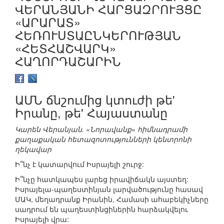
ՎԵՐԱՆՅԱՆԻ ՀԱՐՑԱԶՐՈՒՅՑԸ
«ԱՐԱՐԱՏ»
ՀԵՌՈՒՍՏԱԸՆԿԵՐՈՒԹՅԱՆ
«ՀԵՏՀԱՇՎԱՐԿ»
ՀԱՂՈՐԴԱՇԱՐԻՆ
ԱՄՆ ճնշումից կտուժի թե'
Իրանը, թե' Հայաստանը
Կարեն Վերանյան. «Նորավանք» հիմնադրամի
քաղաքական հետազոտությունների կենտրոնի
ղեկավար
Ի՞նչ է կատարվում Իսրայելի շուրջ:
Ի՞նչը հատկապես լարեց իրավիճակն այստեղ:
Իսրայելա-պաղեստինյան լարվածությունը հասավ
ՄԱԿ, մեղադրանք Իրանին, Համասի ահաբեկիչները
սադրում են պաղեստինցիներին հարձակվելու
Իսրայելի վրա: