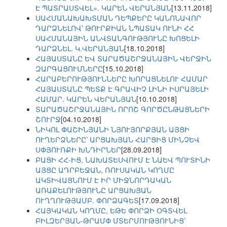
Է ՊԱՏՐԱՍՏՎԵԼ». ԿԱՐԵՆ ՎԵՐԱՆՅԱՆ
[13.11.2018]
ՍԱՀՄԱՆԱԽԱԽՏՄԱՆ ԴԵՊՔԵՐԸ ԿԱՆՈՆԱՎՈՐ
ԴԱՐՁՆԵԼՈՎ՝ ԹՈՒՐՔԻԱՆ ՆՊԱՏԱԿ ՈՒՆԻ ՀՀ
ՍԱՀՄԱՆԱՅԻՆ ԱՆՎՏԱՆԳՈՒԹՅՈՒՆԸ ԽՈՑԵԼԻ
ԴԱՐՁՆԵԼ. Կ.ՎԵՐԱՆՅԱՆ
[18.10.2018]
ՀԱՅԱՍՏԱՆԸ ԵՎ ՏԱՐԱԾԱՇՐՋԱՆԱՅԻՆ ՎԵՐՋԻՆ
ԶԱՐԳԱՑՈՒՄՆԵՐԸ
[15.10.2018]
ՀԱՐԱԲԵՐՈՒԹՅՈՒՆՆԵՐԸ ԽՈՐԱՑՆԵԼՈՒ ՀԱՄԱՐ
ՀԱՅԱՍՏԱՆԸ ՊԵՏՔ Է ԳՐԱՎԻՉ ԼԻՆԻ ԻՍՐԱՅԵԼԻ
ՀԱՄԱՐ. ԿԱՐԵՆ ՎԵՐԱՆՅԱՆ
[10.10.2018]
ՏԱՐԱԾԱՇՐՋԱՆԱՅԻՆ ՈՐՈՇ ԳՈՐԾԸՆԹԱՑՆԵՐԻ
ՇՈՒՐՋ
[04.10.2018]
ՆԻԿՈԼ ՓԱՇԻՆՅԱՆԻ ՆՅՈՒՅՈՐՔՅԱՆ ԱՅՑԻ
ՈՒՂԵՐՁՆԵՐԸ՝ ԱՐՑԱԽՅԱՆ ՀԱՐՑԻՑ ՄԻՆՉԵՎ
ՍՓՅՈՒՌՔԻ ԽՆԴԻՐՆԵՐ
[28.09.2018]
ԲԱՑԻ ՀՀ-ԻՑ, ՆԱԽԱՏԵՍՎՈՒՄ Է ՆԱԵՎ ՊՈՒՏԻՆԻ
ԱՅՑԸ ԱԴՐԲԵՋԱՆ, ՌՈՒՍԱԿԱՆ ԿՈՂՄԸ
ԱԿՏԻՎԱՑՆՈՒՄ Է ԻՐ ՄԻՋՆՈՐԴԱԿԱՆ
ԱՌԱՔԵԼՈՒԹՅՈՒՆԸ ԱՐՑԱԽՅԱՆ
ՈՒՂՂՈՒԹՅԱՄԲ. ՓՈՐՁԱԳԵՏ
[17.09.2018]
ՀԱՅԿԱԿԱՆ ԿՈՂՄԸ, ԵԹԵ ՓՈՐՁԻ ՕԳՏՎԵԼ
ԲԻԼԶԵՐՅԱՆ-ԹՐԱՄՓ ՄՏԵՐՄՈՒԹՅՈՒՆԻՑ՝