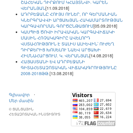
ՇԱՀԵԿԱՆ ԴԻՐՔՈՒՄ ԿՀԱՅՏՆՎԻ. ԿԱՐԵՆ
ՎԵՐԱՆՅԱՆ
[11.09.2018]
ԱԴՐԲԵՋԱՆԸ ՀՈՒՅՍ ՈՒՆԵՐ, ՈՐ ԳԵՐՄԱՆԻԱՆ
ԿՆԵՐԳՐԱՎՎԻ ԱՐՑԱԽՅԱՆ ՀԱԿԱՄԱՐՏՈՒԹՅԱՆ
ԿԱՐԳԱՎՈՐՄԱՆ ԳՈՐԾԸՆԹԱՑՈՒՄ
[05.09.2018]
ԿԱՍՊԻՑ ԾՈՎԻ ԻՐԱՎԱԿԱՆ ԿԱՐԳԱՎԻՃԱԿԻ
ՄԱՍԻՆ ՀՌՉԱԿԱԳԻՐԸ ԱՎԵԼՈՐԴ
ՎՍՏԱՀՈՒԹՅՈՒՆ Է ՏԱԼԻՍ ԱԼԻԵՎԻՆ՝ ՈՒԺԵՂ
ԴԻՐՔԵՐԻՑ ԽՈՍԵԼՈՒ ՆԱԵՎ ԱՐՑԱԽԻ
ՀԻՄՆԱՀԱՐՑՈՒՄ. Կ. ՎԵՐԱՆՅԱՆ
[14.08.2018]
ՀԱՅԱՍՏԱՆԻ ԵՎ ԱԴՐԲԵՋԱՆԻ
ԳԻՏԱՀԵՏԱԶՈՏԱԿԱՆ ՎԻՃԱԿԱԳՐՈՒԹՅՈՒՆԸ
2008-2018ԹԹ.
[13.08.2018]
Գլխավոր
⋅
Մեր մասին
© ՑԱՆՑԱՅԻՆ
ՀԵՏԱԶՈՏԱԿԱՆ ԻՆՍՏԻՏՈՒՏ