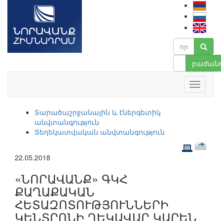
բաժանո
Տարածաշրջանային և էներգետիկ
անվտանգություն
Տեղեկատվական անվտանգություն
22.05.2018
«ՆՈՐԱՎԱՆՔ» ԳԿՀ
ՔԱՂԱՔԱԿԱՆ
ՀԵՏԱԶՈՏՈՒԹՅՈՒՆՆԵՐԻ
ԿԵՆՏՐՈՆԻ ՂԵԿԱՎԱՐ ԿԱՐԵՆ