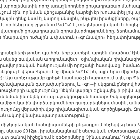
 պրոբլեմատիկ որոշ առաջնորդներ ցուցադրաբար մահապ
շում էին, որ նման վերջաբանից կարելի էր խուսափել լոկ 
ւկային զենք կամ էլ կարողանային, ինչպես իրանցիները, օ
չէ, որ հենց այդ շրջանում ԿԺԴՀ-ն, տեղեկատվական և հոգ
ավատորմի ցուցադրական զորավարժությունները, ձեռնամո
ս հնարավոր ուժային և փափուկ («գունավոր» հեղափոխությ
դրանքների թունդ պահին, երբ շատերն արդեն մտածում էի
ն սկսեց բավական արդյունավետ «օլիմպիական դիվանագիտո
հարավկորեական հանրության մի որոշակի հատվածը, համա
լոյալ է վերաբերվում ոչ միայն ԿԺԴՀ-ին, այլև նրա միջուկա
)։ Այս առնչությամբ գրեթե կասկած չի հարուցում այն, որ Պ
ազմավարական գաղափարներով և «գո»-ի սկզբունքներով 
ռաջնորդի այցելությունը Պեկին կարելի է ընկալել, ի թիվ
 նման ինտելեկտուալ աջակցության համար։ Իսկ այցելու
ամիջուկային փորձարկումները դադարեցնելու մասին, այնպե
ությունը վերափոխվեց դիվանագիտական գործընթացի։ Զո
ան ակտիվ նախապատրաստությունը։
 միջկորեական հանդիպումների ընթացքում հնչեցվեց նաև 
յանը, սկսած 2012թ., իրականացնում է սեփական տնտեսու
 շատ բանով հիշեցնում է ռեֆորմները Չինաստանում Դեն