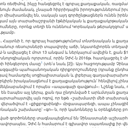
ոն ռեժիմով, ինչը հանգեցրել է գլոբալ քաղաքական, ռազ
նույն ժամանակ, չնայած հիբրիդային իրողություններում
 միախառնվել են, սակայն այդ գործընթացներն ունեն իրենց
 կամ այն տարածաշրջանի էթնիկական և քաղաքակրթական
ումները, որոնք տեղի են ունենում Կորեական թերակղզում՝
թյամբ։
.
Հայտնի է, որ գլոբալ հարթությունում տնտեսական և քա
անուր ռեսուրսների տպավորիչ աճի, նկատելիորեն տեղափոխ
-ն ավելացել է մոտ 13 անգամ և ներկայում ավելին է, քան 
ոլոգիական ոլորտում, որին ՉԺՀ-ն 2016թ. հատկացրել է մոտ 
1
ի հինգերորդ մասը
(տե՛ս նաև [2])։ Այս հաջողությամբ Չ
ազգային-պահպանողական դիրքորոշումները (դրանք ընդ
ավ համադրել սոցիալիստական և լիբերալ գաղափարախոսութ
երկիրն իրականացնում է քաղաքականություն՝ հենվելով չ
 մեկնաբանվում է որպես «ապագայի զավթում»։ Նշենք նաև,
 են էապես այլ կերպ, քան դա ընդունված է արևմտյան քաղա
 արտահայտվել այն ոգով, որ եթե «շախմատի մեծ տախտակ
 վերածվում է «քիքբոքսինգի» մրցասպարեզի, ապա չինացի
ինական շախմատը՝ «գո»-ն, որի կանոնները և օրենքները բոլո
րկված գործոնները տագնապեցնում են Չինաստանի աշխա
ասնավորապես, ՉԺՀ-ն համարում է գլխավոր սպառնալիք իր վ