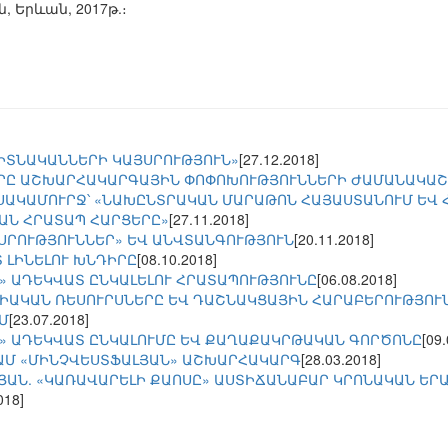
ն, Երևան, 2017թ.։
ԳԻՏՆԱԿԱՆՆԵՐԻ ԿԱՅՍՐՈՒԹՅՈՒՆ»
[27.12.2018]
ՐԸ ԱՇԽԱՐՀԱԿԱՐԳԱՅԻՆ ՓՈՓՈԽՈՒԹՅՈՒՆՆԵՐԻ ԺԱՄԱՆԱԿԱ
ՍԱԿԱՄՈՒՐՋ՝ «ՆԱԽԸՆՏՐԱԿԱՆ ՄԱՐԱԹՈՆ ՀԱՅԱՍՏԱՆՈՒՄ ԵՎ
ԱՆ ՀՐԱՏԱՊ ՀԱՐՑԵՐԸ»
[27.11.2018]
ՅՍՐՈՒԹՅՈՒՆՆԵՐ» ԵՎ ԱՆՎՏԱՆԳՈՒԹՅՈՒՆ
[20.11.2018]
 ԼԻՆԵԼՈՒ ԽՆԴԻՐԸ
[08.10.2018]
» ԱԴԵԿՎԱՏ ԸՆԿԱԼԵԼՈՒ ՀՐԱՏԱՊՈՒԹՅՈՒՆԸ
[06.08.2018]
ԻԱԿԱՆ ՌԵՍՈՒՐՍՆԵՐԸ ԵՎ ԴԱՇՆԱԿՑԱՅԻՆ ՀԱՐԱԲԵՐՈՒԹՅՈՒ
Մ
[23.07.2018]
» ԱԴԵԿՎԱՏ ԸՆԿԱԼՈՒՄԸ ԵՎ ՔԱՂԱՔԱԿՐԹԱԿԱՆ ԳՈՐԾՈՆԸ
[09
ԱՄ «ՄԻՆՉՎԵՍՏՖԱԼՅԱՆ» ԱՇԽԱՐՀԱԿԱՐԳ
[28.03.2018]
ՅԱՆ. «ԿԱՌԱՎԱՐԵԼԻ ՔԱՈՍԸ» ԱՍՏԻՃԱՆԱԲԱՐ ԿՐՈՆԱԿԱՆ ԵՐ
018]