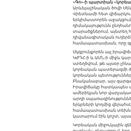
«Գո»-ի պարտիան «կորեա
Արևելաչինական ծովի Սենկ
Վիետնամի հետ վիճարկում
երկիմաստորեն աջակցում
դիմակայությունն ընդհանո
տարածքներում, այնտեղ հ
դիվանագիտական ուղերձնե
համապատասխան, որը գրե
Սկզբունքորեն այլ իրավ
ԿԺԴՀ-ի և ԱՄՆ-ի միջև կար
ստեղծվում, թե այսօր չին
կորեական պատերազմի ժամա
կորեական պետությունների
Բնականաբար, այս զարգաց
Իրավիճակը հատկապես սր
ամերիկյան նոր վարչակազ
արդի սպառազինություննե
երկրների կողմից վերահս
համապատասխան տեխնոլո
կատարում էին կոշտ, այսպ
Կորեական միջուկային զ
գարնան» ընթացքում, երբ