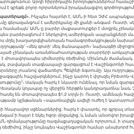
րությունում։ Արդի հիբրիդային իրողություններում համ
ւմ է գրեթե բոլոր ոլորտներում իրականացվող գործողությու
 պատերազմ».
Ինչպես հայտնի է, ԱՄՆ-ի հետ ՉԺՀ ապրանքաշր
մը գերազանցում է ամերիկյանը մի քանի անգամ։ Ուստի,
ն համաձայն՝ ԱՄՆ-ը բարձր մաքսատուրքեր է մտցրել չին
պես բարձրացնում է ներկրվող ամերիկյան ապրանքների մ
ուրս մղել խաղաղօվկիանոսյան համագործակցության նախա
ղությամբ՝ «մեկ գոտի՝ մեկ ճանապարհ» նախագծի միջոցով։ 
նայած չինական առանձնահատկության տարրերի առկայությա
 է մոտավորապես սիմետրիկ ռեժիմով։ Միևնույն ժամանակ, չ
ինակ, բավական տագնապալի զարգացում է Վաշինգտոնի հ
երսները յուանով վաճառելու Պեկինի ձգտումը։ Այս ուղղությ
ազգային հաշվարկներում, ինչը կարող է փլուզել Բրետոն-Վ
2
ությունը
։ Սակայն հարկ է նկատի ունենալ, որ նման զար
եսական կոլապսը ոչ վերջին հերթին կանդրադառնա նաև ՉԺ
հասել են մոտավորապես $1,2 տրլն-ի։ Ուստի, ամենայն հ
ությամբ կընթանան «սպառնալիքն ավելի ուժեղ է կատարում
հնարավոր սցենարներից, հարկ է փաստել, որ գլոբալ տնտ
գամ ի հայտ է եկել հզոր մրցակից, և նման անսովոր իրավ
ՄՆ դիմակայությունը ռազմաքաղաքական ոլորտում, ի տարբ
իկ ռեժիմով, ինչը նույնպես Վաշինգտոնի համար անախորժ 