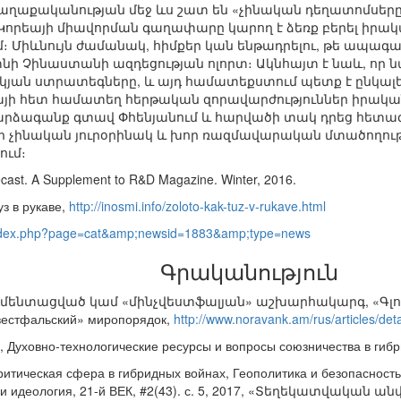
 քաղաքականության մեջ ևս շատ են «չինական դեղատոմսերը»։
Կորեայի միավորման գաղափարը կարող է ձեռք բերել իրակ
 Միևնույն ժամանակ, հիմքեր կան ենթադրելու, թե ապագայ
ի Չինաստանի ազդեցության ոլորտ։ Ակնհայտ է նաև, որ ն
իկյան ստրատեգները, և այդ համատեքստում պետք է ընկա
յի հետ համատեղ հերթական զորավարժություններ իրականա
 արձագանք գտավ Փհենյանում և հարվածի տակ դրեց հետա
որ չինական յուրօրինակ և խոր ռազմավարական մտածողությո
ում։
cast. A Supplement to R&D Magazine. Winter, 2016.
з в рукаве,
http://inosmi.info/zoloto-kak-tuz-v-rukave.html
index.php?page=cat&amp;newsid=1883&amp;type=news
Գրականություն
գմենտացված կամ «մինչվեստֆալյան» աշխարհակարգ, «Գլոբուս», 
вестфальский» миропорядок,
http://www.noravank.am/rus/articles/
, Духовно-технологические ресурсы и вопросы союзничества в гибрид
критическая сфера в гибридных войнах, Геополитика и безопасность #
ы и идеология, 21-й ВЕК, #2(43). с. 5, 2017, «Տեղեկատվակ