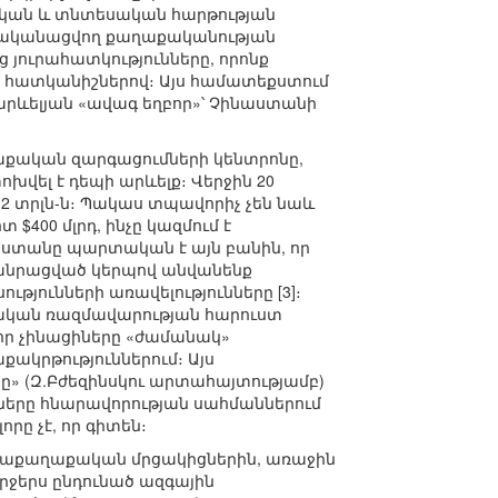
մական և տնտեսական հարթության
 իրականացվող քաղաքականության
 յուրահատկությունները, որոնք
 հատկանիշներով։ Այս համատեքստում
 արևելյան «ավագ եղբոր»՝ Չինաստանի
ղաքական զարգացումների կենտրոնը,
վել է դեպի արևելք։ Վերջին 20
$12 տրլն-ն։ Պակաս տպավորիչ չեն նաև
$400 մլրդ, ինչը կազմում է
ինաստանը պարտական է այն բանին, որ
հանրացված կերպով անվանենք
յունների առավելությունները [3]։
ինական ռազմավարության հարուստ
 որ չինացիները «ժամանակ»
քակրթություններում։ Այս
ը» (Զ.Բժեզինսկու արտահայտությամբ)
ները հնարավորության սահմաններում
րը չէ, որ գիտեն։
րհաքաղաքական մրցակիցներին, առաջին
երջերս ընդունած ազգային