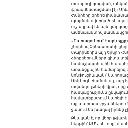
տուրբուլիզացված, անկան
ֆրագմենտացման [1]։ Միև
ժանրերը գրեթե լիակատար
պայմանավորված են այս
ուշագրավ են այն զարգաց
ամենաակտիվ մասնակցու
«Շառագունում է արևելքը»
շնորհիվ Չինաստանի ընդհ
տարիներին այդ երկրի ՀՆԱ
ձեռքբերումները գիտատեխն
համաշխարհային ծախսեր
առանցքային համարելով 
կոնֆուցիական)՝ կարողաց
Միևնույն ժամանակ, այդ 
ավանդույթների վրա, որը
հասկացությունն ընկալում
համատեքստում կարելի է
այլ տարածաշրջաններում
ջանում են խաղալ իրենց չ
Բնական է, որ վերը թվա
հերթին՝ ԱՄՆ-ին, որը, մ