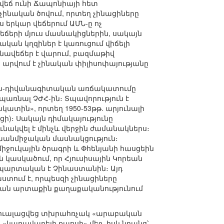
վեճ ունի Ճապոնիայի հետ
վչինական ծովում, որտեղ չինացիները
 երկար վեճերում ԱՄՆ-ը ոչ
երի մյուս մասնակիցներին, սակայն
ական կղզիներ է կառուցում վիճելի
նավեճեր է վարում, բազմաթիվ
 արվում է չինական փիլիսոփայությանը
ատվա-դիվանագիտական առճակատումը
սպառնալ ՉԺՀ-ին։ Տպավորություն է
ակատին», որտեղ 1950-53թթ. արյունալի
ցի)։ Սակայն դիմակայությունը
ւնակվել է մինչև վերջին ժամանակներս։
ենաանմիջական մասնակցություն։
ջուկային ծրագրի և Փհենյանի հասցեին
 կասկածում, որ Հյուսիսային Կորեան
մ պարտական է Չինաստանին։ Այդ
ստում է, որպեսզի չինացիները
կան արտաքին քաղաքականությունում
կտուալացվեց տխրահռչակ «արաբական
 «կառավարելի քաոսի» մեջ, իսկ նրանց՝