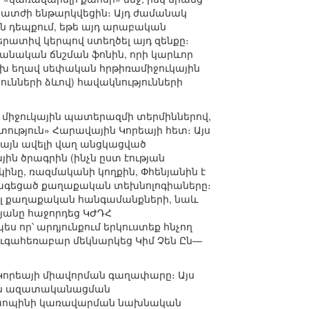
ատժի ենթարկվեցին։ Այդ ժամանակ
այն դեպքում, եթե այդ արաբական
պերատիվ կերպով ստեղծել այդ զենքը։
եբանական ճնշման ֆոնին, որի կարևոր
ւխ եղավ սեփական հրթիռամիջուկային
ունների ձևով) հավակնությունների
ն միջուկային պատերազմի տերմիններով,
ւթյուն» Հարավային Կորեայի հետ։ Այս
ձայն ավելի վաղ անցկացված
յին ծրագրին (ինչն ըստ էության
եկինը, ռազմականի կողքին, Փհենյանին է
հագեցած քաղաքական տեխնոլոգիաները։
ս այլ քաղաքական հանգամանքների, նաև
թյանը հաջորդեց ԿԺԴՀ
ս որ՝ արդյունքում երկուստեք հնչող
ւգահեռաբար մեկնարկեց Կիմ Չեն Ըն—
Կորեայի միավորման գաղափարը։ Այս
թյան ազատականացման
 Սյաոպինի կառավարման նախնական