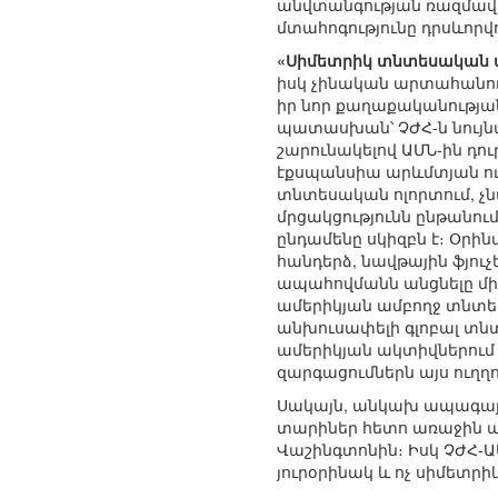
անվտանգության ռազմավա
մտահոգությունը դրսևորվո
«Սիմետրիկ տնտեսական
իսկ չինական արտահանու
իր նոր քաղաքականությա
պատասխան՝ ՉԺՀ-ն նույն
շարունակելով ԱՄՆ-ին դ
էքսպանսիա արևմտյան ուղ
տնտեսական ոլորտում, չ
մրցակցությունն ընթանում
ընդամենը սկիզբն է։ Օր
հանդերձ, նավթային ֆյուչ
ապահովմանն անցնելը միջ
ամերիկյան ամբողջ տնտես
անխուսափելի գլոբալ տնտ
ամերիկյան ակտիվներում 
զարգացումներն այս ուղղ
Սակայն, անկախ ապագայի 
տարիներ հետո առաջին ան
Վաշինգտոնին։ Իսկ ՉԺՀ-Ա
յուրօրինակ և ոչ սիմետր