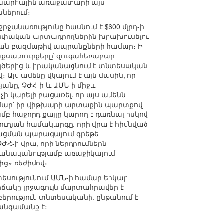
աշխարհային առաջատարի այս
ններում։
ջանառությունը հասնում է $600 մլրդ-ի,
 սեփական արտադրողներին խրախուսելու
ական բազմաթիվ ապրանքների համար։ Ի
աքսատուրքերը՝ զուգահեռաբար
գծերից և իրականացնում է տնտեսական
Այս ամենը վկայում է այն մասին, որ
նը, ՉԺՀ-ի և ԱՄՆ-ի միջև
ի կարելի բացառել, որ այս ամենն
ամար՝ իր վիթխարի արտաքին պարտքով
ամբ հաջորդ քայլը կարող է դառնալ ոսկով
ուդյան համակարգը, որի վրա է հիմնված
գացման պարագայում գրեթե
Հ-ի վրա, որի ներդրումներն
ավանականությամբ առաջիկայում
ից» ռեժիմով։
եսությունում ԱՄՆ-ի համար երկար
իճակը լրջագույն մարտահրավեր է
երություն տնտեսականի, ընթանում է
հանգամանք է։