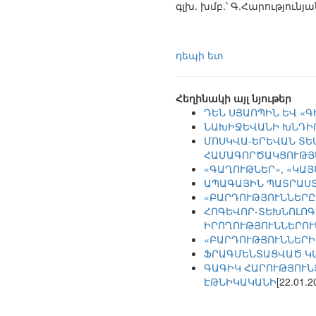
գլխ. խմբ.՝ Գ.Հարությունյա
դեպի ետ
Հեղինակի այլ նյութեր
ԴԵՆ ՍՅԱՈՊԻՆ ԵՎ «
ՆԱԽԻՋԵՎԱՆԻ ԽՆԴԻ
ՄՈՍԿՎԱ-ԵՐԵՎԱՆ ՏԵ
ՀԱՄԱԳՈՐԾԱԿՑՈՒԹՅ
«ԳԱՂՈՒԹՆԵՐ», «ԿԱ
ԱՊԱԳԱՅԻՆ ՊԱՏՐԱՍՏ
«ԲԱՐԴՈՒԹՅՈՒՆՆԵՐԸ
ՀՈԳԵՎՈՐ-ՏԵԽՆՈԼՈԳ
ԻՐՈՂՈՒԹՅՈՒՆՆԵՐՈՒ
«ԲԱՐԴՈՒԹՅՈՒՆՆԵՐԻ
ՖՐԱԳՄԵՆՏԱՑՎԱԾ Կ
ԳԱԳԻԿ ՀԱՐՈՒԹՅՈՒՆ
ԷԹՆԻԿԱԿԱՆԻ
[22.01.2