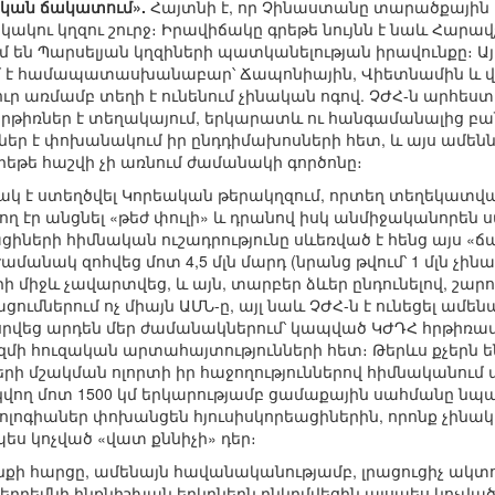
կան ճակատում».
Հայտնի է, որ Չինաստանը տարածքային 
ակու կղզու շուրջ։ Իրավիճակը գրեթե նույնն է նաև Հարա
 են Պարսելյան կղզիների պատկանելության իրավունքը։ Այս
 է համապատասխանաբար՝ Ճապոնիային, Վիետնամին և վեճ
ւր առմամբ տեղի է ունենում չինական ոգով. ՉԺՀ-ն արհեստ
րթիռներ է տեղակայում, երկարատև ու հանգամանալից բա
ր է փոխանակում իր ընդդիմախոսների հետ, և այս ամենն
թե հաշվի չի առնում ժամանակի գործոնը։
իճակ է ստեղծվել Կորեական թերակղզում, որտեղ տեղեկ
ող էր անցնել «թեժ փուլի» և դրանով իսկ անմիջականորեն 
ացիների հիմնական ուշադրությունը սևեռված է հենց այս «ճ
նակ զոհվեց մոտ 4,5 մլն մարդ (նրանց թվում՝ 1 մլն չինա
 միջև չավարտվեց, և այն, տարբեր ձևեր ընդունելով, շարո
ումներում ոչ միայն ԱՄՆ-ը, այլ նաև ՉԺՀ-ն է ունեցել ամ
վեց արդեն մեր ժամանակներում՝ կապված ԿԺԴՀ հրթիռամի
մի հուզական արտահայտությունների հետ։ Թերևս քչերն են
րի մշակման ոլորտի իր հաջողություններով հիմնականու
կվող մոտ 1500 կմ երկարությամբ ցամաքային սահմանը նպա
գիաներ փոխանցեն հյուսիսկորեացիներին, որոնք չինա
ես կոչված «վատ քննիչի» դեր։
ենքի հարցը, ամենայն հավանականությամբ, լրացուցիչ ա
 երբեմնի ինքնիշխան երկրներն ընկղմվեցին այսպես կոչված