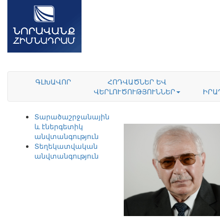
ԳԼԽԱՎՈՐ
ՀՈԴՎԱԾՆԵՐ ԵՎ
ՎԵՐԼՈՒԾՈՒԹՅՈՒՆՆԵՐ
ԻՐԱ
Տարածաշրջանային
և էներգետիկ
անվտանգություն
Տեղեկատվական
անվտանգություն