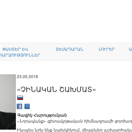
ՓԱՍՏԵՐ ԵՎ
ՏԵՍԱԴԱՐԱՆ
ԼՈՒՐԵՐ
Ա
ԴԱՐՁՈՒԹՅՈՒՆՆԵՐ
23.05.2018
«ՉԻՆԱԿԱՆ ՇԱԽՄԱՏ»
Գագիկ Հարությունյան
«Նորավանք» գիտակրթական հիմնադրամի գործադ
Ինչպես նշել ենք նախկինում, միաբևեռ աշխարհակա