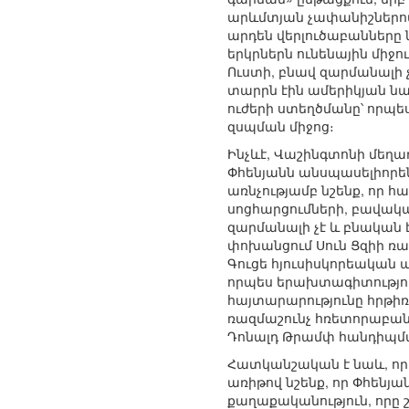
արևմտյան չափանիշներով
արդեն վերլուծաբանները ն
երկրներն ունենային միջո
Ուստի, բնավ զարմանալի 
տարրն էին ամերիկյան ն
ուժերի ստեղծմանը՝ որպե
զսպման միջոց։
Ինչևէ, Վաշինգտոնի մեղա
Փհենյանն անսպասելիորե
առնչությամբ նշենք, որ 
սոցհարցումների, բավական 
զարմանալի չէ և բնական է
փոխանցում Սուն Ցզիի ռ
Գուցե հյուսիսկորեական ա
որպես երախտագիտություն
հայտարարությունը հրթիռ
ռազմաշունչ հռետորաբան
Դոնալդ Թրամփ հանդիպմ
Հատկանշական է նաև, որ
առիթով նշենք, որ Փհեն
քաղաքականություն, որը