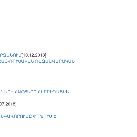
ՇՐՋԱՆՈՒՄ
[10.12.2018]
 ՀԱՅ-ՌՈՒՍԱԿԱՆ ՌԱԶՄԱՎԱՐԱԿԱՆ
ՆՆԵՐԻ ՀԱՐՑԵՐԸ ՀԻԲՐԻԴԱՅԻՆ
.07.2018]
ԱՆԳԱՎՈՐՈՒՄԸ ՓՈԽՈՒՄ Է