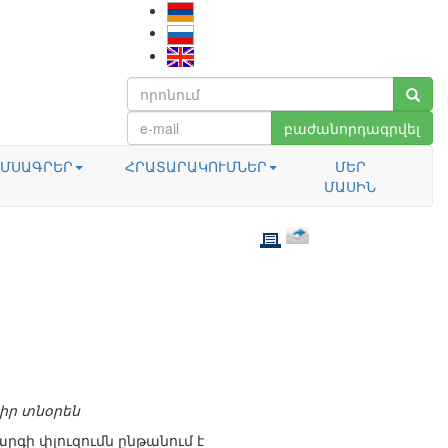
բաժանորդագրվել
ՄՍԱԳՐԵՐ
ՀՐԱՏԱՐԱԿՈՒՄՆԵՐ
ՄԵՐ
ՄԱՍԻՆ
իր տնօրեն
րգի փլուզումն ընթանում է