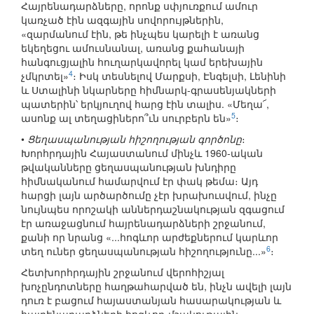
Հայրենադարձները, որոնք սփյուռքում ամուր
կառչած էին ազգային սովորույթներին,
«զարմանում էին, թե ինչպես կարելի է առանց
եկեղեցու ամուսնանալ, առանց քահանայի
հանգուցյալին հուղարկավորել կամ երեխային
4
չմկրտել»
։ Իսկ տեսնելով Մարքսի, Էնգելսի, Լենինի
և Ստալինի նկարները հիմնարկ-գրասենյակների
պատերին՝ երկյուղով հարց էին տալիս. «Մեղա՜,
5
ասոնք ալ տեղացիներո՞ւն սուրբերն են»
։
•
Ցեղասպանության հիշողության գործոնը
։
Խորհրդային Հայաստանում մինչև 1960-ական
թվականները ցեղասպանության խնդիրը
հիմնականում համարվում էր փակ թեմա։ Այդ
հարցի լայն արծարծումը չէր խրախուսվում, ինչը
նույնպես որոշակի աններդաշնակության զգացում
էր առաջացնում հայրենադարձների շրջանում,
քանի որ նրանց «...հոգևոր արժեքներում կարևոր
6
տեղ ուներ ցեղասպանության հիշողությունը...»
։
Հետխորհրդային շրջանում վերոհիշյալ
խոչընդոտները հաղթահարված են, ինչն ավելի լայն
դուռ է բացում հայաստանյան հասարակության և