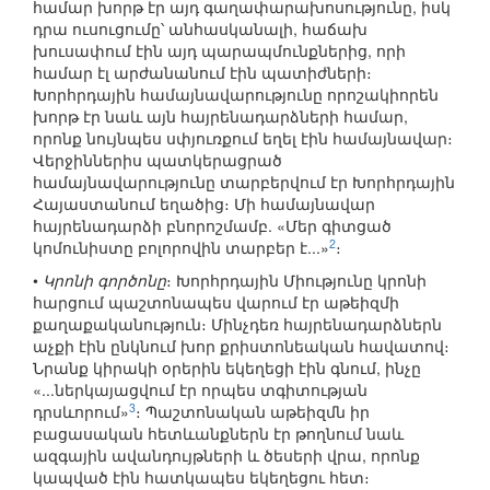
համար խորթ էր այդ գաղափարախոսությունը, իսկ
դրա ուսուցումը՝ անհասկանալի, հաճախ
խուսափում էին այդ պարապմունքներից, որի
համար էլ արժանանում էին պատիժների։
Խորհրդային համայնավարությունը որոշակիորեն
խորթ էր նաև այն հայրենադարձների համար,
որոնք նույնպես սփյուռքում եղել էին համայնավար։
Վերջիններիս պատկերացրած
համայնավարությունը տարբերվում էր Խորհրդային
Հայաստանում եղածից։ Մի համայնավար
հայրենադարձի բնորոշմամբ. «Մեր գիտցած
2
կոմունիստը բոլորովին տարբեր է...»
։
•
Կրոնի գործոնը
։ Խորհրդային Միությունը կրոնի
հարցում պաշտոնապես վարում էր աթեիզմի
քաղաքականություն։ Մինչդեռ հայրենադարձներն
աչքի էին ընկնում խոր քրիստոնեական հավատով։
Նրանք կիրակի օրերին եկեղեցի էին գնում, ինչը
«...ներկայացվում էր որպես տգիտության
3
դրսևորում»
։ Պաշտոնական աթեիզմն իր
բացասական հետևանքներն էր թողնում նաև
ազգային ավանդույթների և ծեսերի վրա, որոնք
կապված էին հատկապես եկեղեցու հետ։