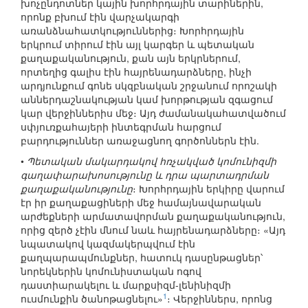
խոչընդոտներ կային խորհրդային տարիներին,
որոնք բխում էին վարչակարգի
առանձնահատկություններից։ Խորհրդային
երկրում տիրում էին այլ կարգեր և պետական
քաղաքականություն, քան այն երկրներում,
որտեղից գալիս էին հայրենադարձները, ինչի
արդյունքում գոնե սկզբնական շրջանում որոշակի
աններդաշնակության կամ խորթության զգացում
կար վերջիններիս մեջ։ Այդ ժամանակահատվածում
սփյուռքահայերի ինտեգրման հարցում
բարդություններ առաջացնող գործոններն էին.
•
Պետական մակարդակով հռչակված կոմունիզմի
գաղափարախոսությունը և դրա պարտադրման
քաղաքականությունը
։ Խորհրդային երկիրը վարում
էր իր քաղաքացիների մեջ համայնավարական
արժեքների արմատավորման քաղաքականություն,
որից զերծ չէին մնում նաև հայրենադարձները։ «Այդ
նպատակով կազմակերպվում էին
քաղպարապմունքներ, հատուկ դասընթացներ՝
նորեկներին կոմունիստական ոգով
դաստիարակելու և մարքսիզմ-լենինիզմի
1
ուսմունքին ծանոթացնելու»
։ Վերջիններս, որոնց