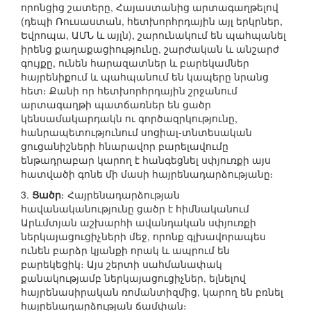
որոնցից շատերը, Հայաստանից արտագաղթելով
(դեպի Ռուսաստան, հետխորհրդային այլ երկրներ,
Եվրոպա, ԱՄՆ և այլն), շարունակում են պահպանել
իրենց քաղաքացիությունը, շարժական և անշարժ
գույքը, ունեն հարազատներ և բարեկամներ
հայրենիքում և պահպանում են կապերը նրանց
հետ։ Քանի որ հետխորհրդային շրջանում
արտագաղթի պատճառներ են ցածր
կենսամակարդակն ու գործազրկությունը,
հանրապետությունում սոցիալ-տնտեսական
ցուցանիշների հնարավոր բարելավումը
ենթադրաբար կարող է հանգեցնել սփյուռքի այս
հատվածի գոնե մի մասի հայրենադարձությանը։
3.
Ցածր
։ Հայրենադարձության
հավանականությունը ցածր է հիմնականում
Արևմտյան աշխարհի ավանդական սփյուռքի
ներկայացուցիչների մեջ, որոնք գլխավորապես
ունեն բարձր կյանքի որակ և ապրում են
բարեկեցիկ։ Այս շերտի սահմանափակ
քանակությամբ ներկայացուցիչներ, ելնելով
հայրենասիրական ռոմանտիզմից, կարող են բռնել
հայրենադարձության ճամփան։