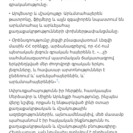
գրականությունը։
•
Արվեստը և մշակույթը
։ Արևմտահայերեն
թատրոնը, ֆիլմերը և այլն զգալիորեն նպաստում են
արևմտահայ և արևելահայ
քաղաքակրթությունների փոխներթափանցմանը։
•
Օրենսդրությունը լեզվի բնագավառում
։ Լեզվի
մասին ՀՀ օրենքը, արձանագրելով, որ ՀՀ-ում
պետական լեզուն գրական հայերենն է, «...չի
սահմանազատում պատմական ճակատագրով
երկփեղկված մեր ժողովրդի գրական երկու
լեզուները, և հավասար արտոնություններ է
ընձեռում և՛ արևելահայերենին, և՛
7
արևմտահայերենին»
։
Սփյուռքահայությունն իր հերթին, հատկապես
Մերձավոր և Միջին Արևելքի հայությունը, ինչպես
վերը նշվեց, որքան էլ ենթարկված լինի օտար
քաղաքակրթական և մշակութային
ազդեցություններին, այնուամենայնիվ, մեծ մասամբ
պահպանում է իր հայկական ինքնությունն ու
քաղաքակրթական և մշակութային բնութագիրը։
Հետևաբար, այն նույնպես գտնվում է ընդհանուր