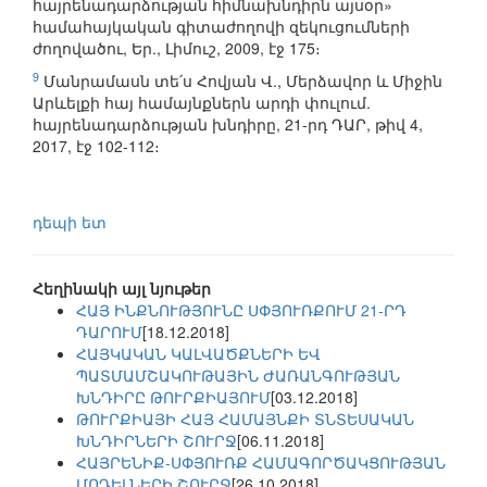
հայրենադարձության հիմնախնդիրն այսօր»
համահայկական գիտաժողովի զեկուցումների
ժողովածու, Եր., Լիմուշ, 2009, էջ 175։
9
Մանրամասն տե՛ս Հովյան Վ., Մերձավոր և Միջին
Արևելքի հայ համայնքներն արդի փուլում.
հայրենադարձության խնդիրը, 21-րդ ԴԱՐ, թիվ 4,
2017, էջ 102-112։
դեպի ետ
Հեղինակի այլ նյութեր
ՀԱՅ ԻՆՔՆՈՒԹՅՈՒՆԸ ՍՓՅՈՒՌՔՈՒՄ 21-ՐԴ
ԴԱՐՈՒՄ
[18.12.2018]
ՀԱՅԿԱԿԱՆ ԿԱԼՎԱԾՔՆԵՐԻ ԵՎ
ՊԱՏՄԱՄՇԱԿՈՒԹԱՅԻՆ ԺԱՌԱՆԳՈՒԹՅԱՆ
ԽՆԴԻՐԸ ԹՈՒՐՔԻԱՅՈՒՄ
[03.12.2018]
ԹՈՒՐՔԻԱՅԻ ՀԱՅ ՀԱՄԱՅՆՔԻ ՏՆՏԵՍԱԿԱՆ
ԽՆԴԻՐՆԵՐԻ ՇՈՒՐՋ
[06.11.2018]
ՀԱՅՐԵՆԻՔ-ՍՓՅՈՒՌՔ ՀԱՄԱԳՈՐԾԱԿՑՈՒԹՅԱՆ
ՄՈԴԵԼՆԵՐԻ ՇՈՒՐՋ
[26.10.2018]