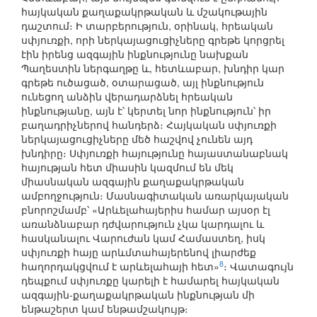
հայկական քաղաքակրթական և մշակութային
դաշտում։ Ի տարբերություն, օրինակ, հրեական
սփյուռքի, որի ներկայացուցիչները գրեթե կորցրել
էին իրենց ազգային ինքնությունը նախքան
Պաղեստին ներգաղթը և, հետևաբար, խնդիր կար
գրեթե ուծացած, օտարացած, այլ ինքնություն
ունեցող անձին վերադարձնել հրեական
ինքնությանը, այն է՝ կերտել նոր ինքնություն՝ իր
բաղադրիչներով հանդերձ։ Հայկական սփյուռքի
ներկայացուցիչները մեծ հաշվով չունեն այդ
խնդիրը։ Սփյուռքի հայությունը հայաստանաբնակ
հայության հետ միասին կազմում են մեկ
միասնական ազգային քաղաքակրթական
ամբողջություն։ Մասնագիտական առարկայական
բնորոշմամբ՝ «Արևելահայերիս համար այսօր էլ
առանձնաբար դժվարություն չկա կարդալու և
հասկանալու Վարուժան կամ Համաստեղ, իսկ
սփյուռքի հայը արևմտահայերենով լիարժեք
8
հաղորդակցվում է արևելահայի հետ»
։ Վատագույն
դեպքում սփյուռքը կարելի է համարել հայկական
ազգային-քաղաքակրթական ինքնության մի
ենթաշերտ կամ ենթամշակույթ։