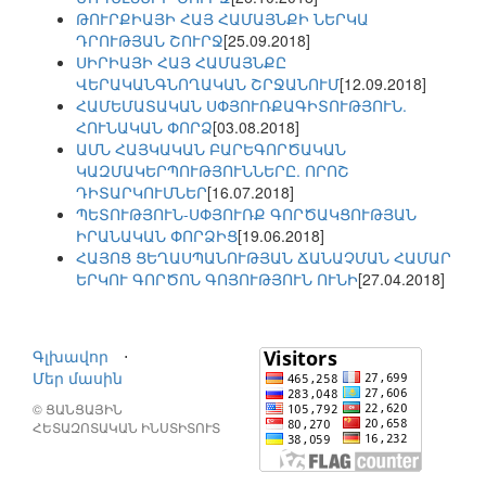
ԹՈՒՐՔԻԱՅԻ ՀԱՅ ՀԱՄԱՅՆՔԻ ՆԵՐԿԱ
ԴՐՈՒԹՅԱՆ ՇՈՒՐՋ
[25.09.2018]
ՍԻՐԻԱՅԻ ՀԱՅ ՀԱՄԱՅՆՔԸ
ՎԵՐԱԿԱՆԳՆՈՂԱԿԱՆ ՇՐՋԱՆՈՒՄ
[12.09.2018]
ՀԱՄԵՄԱՏԱԿԱՆ ՍՓՅՈՒՌՔԱԳԻՏՈՒԹՅՈՒՆ.
ՀՈՒՆԱԿԱՆ ՓՈՐՁ
[03.08.2018]
ԱՄՆ ՀԱՅԿԱԿԱՆ ԲԱՐԵԳՈՐԾԱԿԱՆ
ԿԱԶՄԱԿԵՐՊՈՒԹՅՈՒՆՆԵՐԸ. ՈՐՈՇ
ԴԻՏԱՐԿՈՒՄՆԵՐ
[16.07.2018]
ՊԵՏՈՒԹՅՈՒՆ-ՍՓՅՈՒՌՔ ԳՈՐԾԱԿՑՈՒԹՅԱՆ
ԻՐԱՆԱԿԱՆ ՓՈՐՁԻՑ
[19.06.2018]
ՀԱՅՈՑ ՑԵՂԱՍՊԱՆՈՒԹՅԱՆ ՃԱՆԱՉՄԱՆ ՀԱՄԱՐ
ԵՐԿՈՒ ԳՈՐԾՈՆ ԳՈՅՈՒԹՅՈՒՆ ՈՒՆԻ
[27.04.2018]
Գլխավոր
⋅
Մեր մասին
© ՑԱՆՑԱՅԻՆ
ՀԵՏԱԶՈՏԱԿԱՆ ԻՆՍՏԻՏՈՒՏ