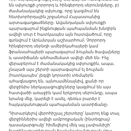
են սփյուռքի չորրորդ և հինգերորդ սերունդները, բ)
ժամանակակից սփյուռք, որը կազմում են
հետխորհրդային շրջանում Հայաստանից
արտագաղթածները։ Ավանդական սփյուռքի
պարագայում ինքնության պահպանման խնդիրն
ավելի սուր է հատկապես այն հատվածում, որը
գտնվում է Արևմտյան աշխարհում։ Չորրորդ-
հինգերորդ սերնդի ամերիկահայերի կամ
ֆրանսահայերի պարագայում ձուլման ծավալները
և աստիճանն անհամեմատ ավելի մեծ են։ Ինչ
վերաբերում է ժամանակակից սփյուռքին, ապա,
չնայած այս շերտի պարագայում էլ ձուլման
(հատկապես՝ լեզվի կորստի) տեմպերն
ահագնացող են, այնուամենայնիվ, քանի որ
վերջինիս ներկայացուցիչները կազմում են այս
հատվածի առաջին կամ երկրորդ սերունդը, ապա
նրանց մեջ, կարելի է ասել, դեռևս բարձր է
հայկականության պահպանման աստիճանը։
Դիտարկելով վերոհիշյալ շերտերը՝ կարող ենք տալ
վերջիններիս ավելի ամբողջական (ինտեգրալ)
դասակարգումը՝ հիմնվելով մեկ այլ չափանիշի՝
հայրենադարձության հավանականության վրա,