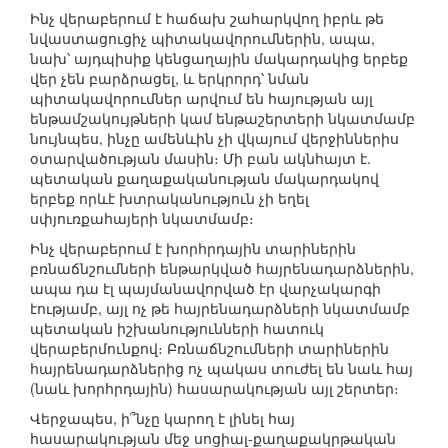
Ինչ վերաբերում է հաճախ շահարկվող իբրև թե
նվաստացուցիչ պիտակավորումներին, ապա,
նախ՝ այդպիսիք կենցաղային մակարդակից երբեք
վեր չեն բարձրացել, և երկրորդ՝ նման
պիտակավորումներ արվում են հայության այլ
ենթամշակույթների կամ ենթաշերտերի նկատմամբ
նույնպես, ինչը ամենևին չի վկայում վերջիններիս
օտարվածության մասին։ Մի բան ակնհայտ է.
պետական քաղաքականության մակարդակով
երբեք որևէ խտրականություն չի եղել
սփյուռքահայերի նկատմամբ։
Ինչ վերաբերում է խորհրդային տարիներին
բռնաճնշումների ենթարկված հայրենադարձներին,
ապա դա էլ պայմանավորված էր վարչակարգի
էությամբ, այլ ոչ թե հայրենադարձների նկատմամբ
պետական իշխանությունների հատուկ
վերաբերմունքով։ Բռնաճնշումների տարիներին
հայրենադարձներից ոչ պակաս տուժել են նաև հայ
(նաև խորհրդային) հասարակության այլ շերտեր։
Վերջապես, ի՞նչը կարող է լինել հայ
հասարակության մեջ սոցիալ-քաղաքակրթական