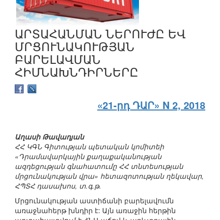
ԱՐՏԱՀԱՆՄԱՆ ՆԵՐՈՒԺԸ ԵՎ
ՄՐՑՈՒՆԱԿՈՒԹՅԱՆ
ԲԱՐԵԼԱՎՄԱՆ
ՀԻՄՆԱԽՆԴԻՐՆԵՐԸ
«21-րդ ԴԱՐ» N 2, 2018
Աղասի Թավադյան
ՀՀ ԿԳՆ Գիտության պետական կոմիտեի
«Դրամավարկային քաղաքականության
ազդեցության գնահատումը ՀՀ տնտեսության
մրցունակության վրա» հետազոտության ղեկավար,
ՀՊՏՀ դասախոս, տ.գ.թ.
Մրցունակության աստիճանի բարելավումն
առաջնահերթ խնդիր է: Այն առաջին հերթին