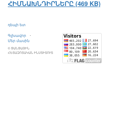
ՀԻՄՆԱԽՆԴԻՐՆԵՐԸ (469 KB)
դեպի ետ
Գլխավոր
⋅
Մեր մասին
© ՑԱՆՑԱՅԻՆ
ՀԵՏԱԶՈՏԱԿԱՆ ԻՆՍՏԻՏՈՒՏ