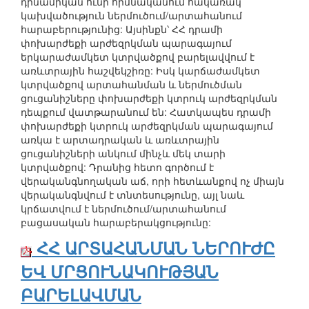
դինամիկան ունի հիմնականում հակառակ
կախվածություն ներմուծում/արտահանում
հարաբերությունից: Այսինքն՝ ՀՀ դրամի
փոխարժեքի արժեզրկման պարագայում
երկարաժամկետ կտրվածքով բարելավվում է
առևտրային հաշվեկշիռը: Իսկ կարճաժամկետ
կտրվածքով արտահանման և ներմուծման
ցուցանիշները փոխարժեքի կտրուկ արժեզրկման
դեպքում վատթարանում են: Հատկապես դրամի
փոխարժեքի կտրուկ արժեզրկման պարագայում
առկա է արտադրական և առևտրային
ցուցանիշների անկում մինչև մեկ տարի
կտրվածքով: Դրանից հետո գործում է
վերականգնողական աճ, որի հետևանքով ոչ միայն
վերականգնվում է տնտեսությունը, այլ նաև
կրճատվում է ներմուծում/արտահանում
բացասական հարաբերակցությունը:
ՀՀ ԱՐՏԱՀԱՆՄԱՆ ՆԵՐՈՒԺԸ
ԵՎ ՄՐՑՈՒՆԱԿՈՒԹՅԱՆ
ԲԱՐԵԼԱՎՄԱՆ