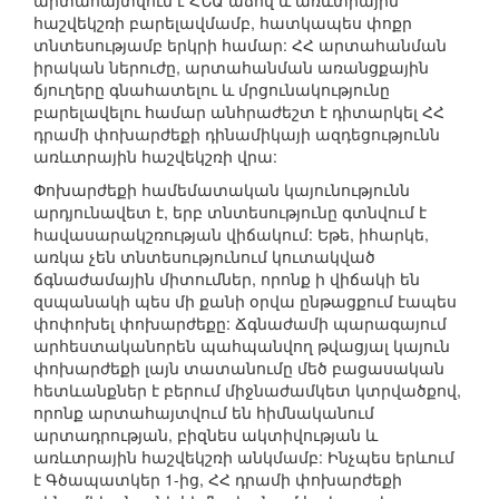
արտահայտվում է ՀՆԱ աճով և առևտրային
հաշվեկշռի բարելավմամբ, հատկապես փոքր
տնտեսությամբ երկրի համար: ՀՀ արտահանման
իրական ներուժը, արտահանման առանցքային
ճյուղերը գնահատելու և մրցունակությունը
բարելավելու համար անհրաժեշտ է դիտարկել ՀՀ
դրամի փոխարժեքի դինամիկայի ազդեցությունն
առևտրային հաշվեկշռի վրա:
Փոխարժեքի համեմատական կայունությունն
արդյունավետ է, երբ տնտեսությունը գտնվում է
հավասարակշռության վիճակում: Եթե, իհարկե,
առկա չեն տնտեսությունում կուտակված
ճգնաժամային միտումներ, որոնք ի վիճակի են
զսպանակի պես մի քանի օրվա ընթացքում էապես
փոփոխել փոխարժեքը: Ճգնաժամի պարագայում
արհեստականորեն պահպանվող թվացյալ կայուն
փոխարժեքի լայն տատանումը մեծ բացասական
հետևանքներ է բերում միջնաժամկետ կտրվածքով,
որոնք արտահայտվում են հիմնականում
արտադրության, բիզնես ակտիվության և
առևտրային հաշվեկշռի անկմամբ: Ինչպես երևում
է Գծապատկեր 1-ից, ՀՀ դրամի փոխարժեքի