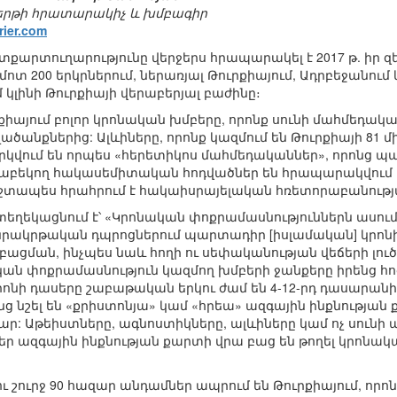
թերթի հրատարակիչ և խմբագիր
rier.com
քարտուղարությունը վերջերս հրապարակել է 2017 թ. իր զ
ոտ 200 երկրներում, ներառյալ Թուրքիայում, Ադրբեջանում
 կլինի Թուրքիայի վերաբերյալ բաժինը։
քիայում բոլոր կրոնական խմբերը, որոնք սունի մահմեդակա
ծանքներից: Ալևիները, որոնք կազմում են Թուրքիայի 81 մի
կվում են որպես «հերետիկոս մահմեդականներ», որոնց պա
աբեկող հակասեմիտական հոդվածներ են հրապարակվում 
մշտապես հրահրում է հակաիսրայելական հռետորաբանությ
եղեկացնում է՝ «Կրոնական փոքրամասնություններն ասում 
հանրակրթական դպրոցներում պարտադիր [իսլամական] կրոն
բացման, ինչպես նաև հողի ու սեփականության վեճերի լու
ան փոքրամասնություն կազմող խմբերի ջանքերը իրենց
] կրոնի դասերը շաբաթական երկու ժամ են 4-12-րդ դասարա
ց նշել են «քրիստոնյա» կամ «հրեա» ազգային ինքնության 
ր: Աթեիստները, ագնոստիկները, ալևիները կամ ոչ սունի 
քեր ազգային ինքնության քարտի վրա բաց են թողել կրոնակ
ւ շուրջ 90 հազար անդամներ ապրում են Թուրքիայում, որո