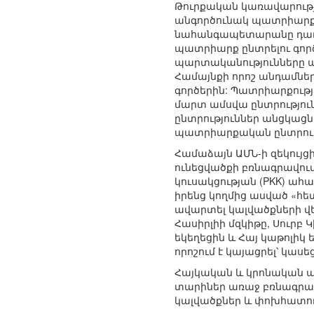
Թուրքական կառավարությո
անգործունակ պատրիարքին 
նահանգապետարանը դադար
պատրիարք ընտրելու գործ
պարտականությունները 
Համայնքի որոշ անդամնե
գործերին: Պատրիարքությ
մարտ ամսվա ընտրությու
ընտրություններ անցկացն
պատրիարքական ընտրությ
Համաձայն ԱՄՆ-ի զեկույցի
ունեցվածքի բռնագրավու
կուսակցության (PKK) ահ
իրենց կողմից ասված «հ
ավարտել կալվածքների վե
Հասիրլիի մզկիթը, Սուրբ
եկեղեցին և Հայ կաթոլի
որոշում է կայացրել՝ կաս
Հայկական և կրոնական այլ
տարիներ առաջ բռնագրավ
կալվածքներ և փոխհատուց