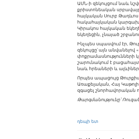
ԱՄՆ-ի զեկույցում նաև նշ
քրիստոնեական սրբավայր
հայկական Սուրբ Թադևոս ե
հակահայկական կարգախոսն
Կիրակոս հայկական եկեղ
եկեղեցին, չնայած շրջան
Ինչպես սպասվում էր, Թո
զեկույցը`այն անվանելով 
փոքրամասնությունների կ
շարունակում է բացահայ
նաև հրեաների և ալևիներ
Որպես ապացույց Թուրքի
Առաքելական, Հայ Կաթոլ
զգացել շնորհավորական 
Թարգմանությունը՝ Ռուզ
դեպի ետ