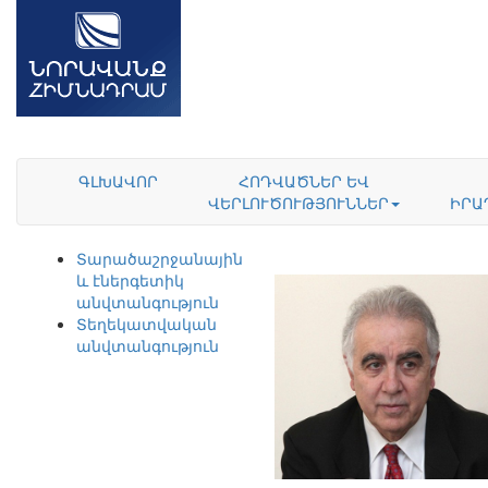
ԳԼԽԱՎՈՐ
ՀՈԴՎԱԾՆԵՐ ԵՎ
ՎԵՐԼՈՒԾՈՒԹՅՈՒՆՆԵՐ
ԻՐԱ
Տարածաշրջանային
և էներգետիկ
անվտանգություն
Տեղեկատվական
անվտանգություն