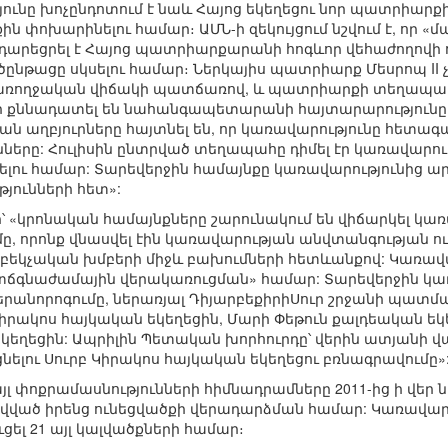
ւնը խոչընդոտում է նաև Հայոց եկեղեցու նոր պատրիարքի
փոխարինելու համար։ ԱՄՆ-ի զեկույցում նշվում է, որ «մա
եցրել է Հայոց պատրիարքարանի հոգևոր վեհաժողովի որո
ընթացը սկսելու համար։ Ներկայիս պատրիարք Մեսրոպ II 
առողջական վիճակի պատճառով, և պատրիարքի տեղապահը 
ր քննադատել են նահանգապետարանի հայտարարությունը, ո
ան աղբյուրները հայտնել են, որ կառավարությունը հետագ
նները: Հուլիսին ընտրված տեղապահը դիմել էր կառավար
ելու համար: Տարեվերջին համայնքը կառավարությունից ար
ունների հետ»:
՝ «կրոնական համայնքները շարունակում են վիճարկել կառա
մը, որոնք վնասվել էին կառավարության անվտանգության
աբեկչական խմբերի միջև բախումների հետևանքով: Կառավար
ետճգնաժամային վերակառուցման» համար: Տարեվերջին կառ
րանորոգումը, ներառյալ ԴիյարբեքիրիՍուր շրջանի պատմակա
 Կիրակոս հայկական եկեղեցին, Մարի Փեթուն քալդեական ե
կ եկեղեցին: Ապրիլին Պետական խորհուրդը՝ վերին ատյան
եցնելու Սուրբ Կիրակոս հայկական եկեղեցու բռնագրավումը»
 փոքրամասնությունների հիմնադրամները 2011-ից ի վեր նե
ված իրենց ունեցվածքի վերադարձման համար: Կառավարութ
ել 21 այլ կալվածքների համար։