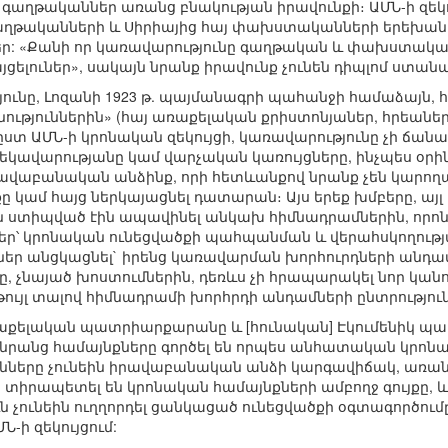
գաղթականներ առանց բնակության իրավունքի։ ԱՄՆ-ի զեկու
աղթականների և Սիրիայից հայ փախստականների երեխանե
ր: «Քանի որ կառավարությունը գաղթական և փախստակա
ցելուներ», սակայն նրանք իրավունք չունեն դիպլոմ ստանա
ւնը, Լոզանի 1923 թ. պայմանագրի պահանջի համաձայն, 
ւթյուններին» (հայ առաքելական քրիստոնյաներ, հրեանե
ըստ ԱՄՆ-ի կրոնական զեկույցի, կառավարությունը չի ճան
ղեկավարությանը կամ վարչական կառույցները, ինչպես օր
ավաբանական անձինք, որի հետևանքով նրանք չեն կարողան
 կամ հայց ներկայացնել դատարան։ Այս երեք խմբերը, այ
ն ստիպված էին ապավինել անկախ հիմնադրամներին, որոն
ր՝ կրոնական ունեցվածքի պահպանման և վերահսկողությ
ներ անցկացնել` իրենց կառավարման խորհուրդների անդամ
ը, չնայած խոստումներին, դեռևս չի հրապարակել նոր կան
ույլ տալով հիմնադրամի խորհրդի անդամների ընտրություն
Առաքելական պատրիարքարանը և [հունական] Էկումենիկ պ
նրանց համայնքները գործել են որպես անհատական կրոն
երը չունեին իրավաբանական անձի կարգավիճակ, առանձի
 տիրապետել են կրոնական համայնքների ամբողջ գույքը,
 չունեին ուղղորդել ցանկացած ունեցվածքի օգտագործումը
Ն-ի զեկույցում: