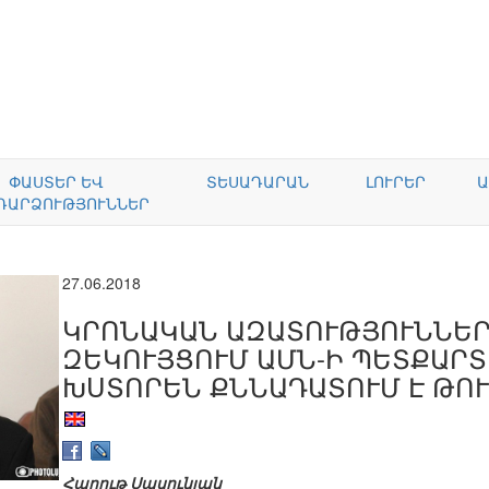
ՓԱՍՏԵՐ ԵՎ
ՏԵՍԱԴԱՐԱՆ
ԼՈՒՐԵՐ
Ա
ԴԱՐՁՈՒԹՅՈՒՆՆԵՐ
27.06.2018
ԿՐՈՆԱԿԱՆ ԱԶԱՏՈՒԹՅՈՒՆՆԵՐ
ԶԵԿՈՒՅՑՈՒՄ ԱՄՆ-Ի ՊԵՏՔԱՐ
ԽՍՏՈՐԵՆ ՔՆՆԱԴԱՏՈՒՄ Է ԹՈ
Հարութ Սասունյան