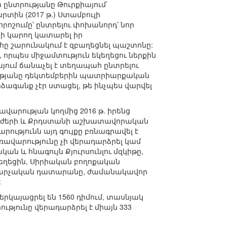
 ընտրությանը Թուրքիայում`
րտին (2017 թ.) Ստամբուլի
շումը՝ ընտրելու փոխանորդ՝ նոր
չի կարող կատարել իր
շարունակում է զբաղեցնել պաշտոնը:
րպես միջամտություն եկեղեցու ներքին
այում ճանաչել է տեղապահ ընտրելու
ությանը դեկտեմբերին պատրիարքական
ձագանք չէր ստացել, թե ինչպես վարվել
վարության կողմից 2016 թ. իրենց
 ուժերի և Քրդստանի աշխատավորական
ությունն այդ գույքը բռնագրավել է
ավարությունը չի վերադարձրել կամ
ն և հնագույն Քյուրսունլու մզկիթը,
կեղեցին, Սիրիական բողոքական
ի վարչական դատարանը, ժամանակավոր
:
րկայացրել են 1560 դիմում, տասնյակ
յունը վերադարձրել է միայն 333