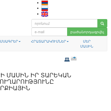
բաժանորդագրվել
ՄՍԱԳՐԵՐ
ՀՐԱՏԱՐԱԿՈՒՄՆԵՐ
ՄԵՐ
ՄԱՍԻՆ
Ի ՄԱՍԻՆ ԻՐ ՏԱՐԵԿԱՆ
ՏՈՒՂԱՐՈՒԹՅՈՒՆԸ
ՒՐՔԻԱՅԻՆ