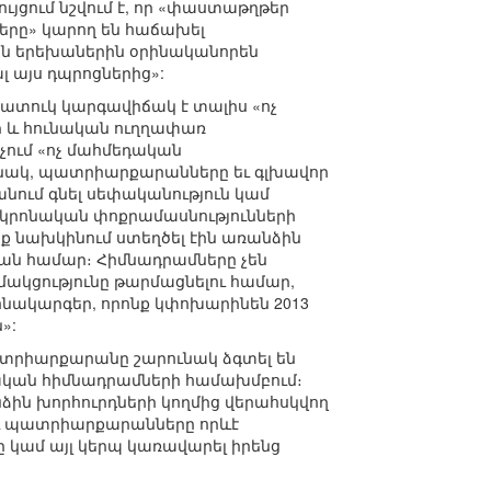
յցում նշվում է, որ «փաստաթղթեր
րը» կարող են հաճախել
ն երեխաներին օրինականորեն
լ այս դպրոցներից»:
հատուկ կարգավիճակ է տալիս «ոչ
ր և հունական ուղղափառ
աչում «ոչ մահմեդական
ինակ, պատրիարքարանները եւ գլխավոր
ում գնել սեփականություն կամ
լ կրոնական փոքրամասնությունների
ք նախկինում ստեղծել էին առանձին
ան համար։ Հիմնադրամները չեն
ակցությունը թարմացնելու համար,
ոնակարգեր, որոնք կփոխարինեն 2013
»:
ատրիարքարանը շարունակ ձգտել են
ական հիմնադրամների համախմբում։
ն խորհուրդների կողմից վերահսկվող
 և պատրիարքարանները որևէ
 կամ այլ կերպ կառավարել իրենց