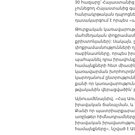
30 հազարը՝ Հայաստանից 
չունեցող Հայաստանից գ
հանրակրթական դպրոցնե
դասակարգում է որպես «այ
Թուրքական կառավարությո
մահմեդական փոքրամասնո
քրիստոնյաներ): Սակայն, 
փոքրամասնությունների 
ռաբինատները, որպես իր
պահպանել դրա իրավունքը
համայնքների հետ միասի
կառավարման խորհուրդնե
կարողանում ընտրություն
քանի որ կառավարություն
թվականին վերացվածին՝ թ
Այնուամենայնիվ, «Հայ 
իրավական ճանաչման, և 
Քանի որ պատրիարքարանն
առընթեր հիմնադրամները
իրավական իրավասություն
համայնքները», նշված է ԱՄ