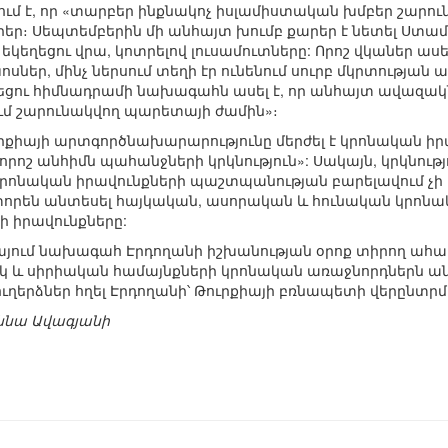
վում է, որ «տարբեր ինքնակոչ իսլամիստական խմբեր շարու
եր։ Սեպտեմբերին մի անհայտ խումբ քարեր է նետել Ստա
կեղեցու վրա, կոտրելով լուսամուտները: Որոշ վկաներ ասե
եր, մինչ ներսում տեղի էր ունենում սուրբ մկրտության ա
եցու հիմնադրամի նախագահն ասել է, որ անհայտ ավազակն
ում շարունակվող պարետայի ժամին»։
ւրքիայի արտգործնախարարությունը մերժել է կրոնական 
«որոշ անհիմն պահանջների կրկնություն»: Սակայն, կրկնութ
րոնական իրավունքների պաշտպանության բարելավում չի 
տորեն անտեսել հայկական, ասորական և հունական կրոնակ
ի իրավունքները:
այում նախագահ Էրդողանի իշխանության օրոք տիրող ահաբ
իկ և սիրիական համայնքների կրոնական առաջնորդներն ա
ուղերձներ հղել Էրդողանի՝ Թուրքիայի բռնապետի վերընտ
աննա Ավագյանի