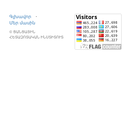
Գլխավոր
⋅
Մեր մասին
© ՑԱՆՑԱՅԻՆ
ՀԵՏԱԶՈՏԱԿԱՆ ԻՆՍՏԻՏՈՒՏ