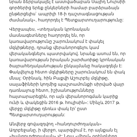
նրան ձերբակալել է աստվածաբան Սայիդ Նուրսիի
գործերից երեք ընկերների համար բարձրաձայն
ընթերցելիս` ապրիլի 18-ի դաշտագնացության
ժամանակ», հաղորդել է Պետքարտուղարությունը:
Վերջապես, «տեղական կրոնական
մասնագետները հաղորդել են, որ
կառավարությունը շարունակում է փակել
մզկիթները, դրանք վերանորոգելու կամ
վերականգնելու պատրվակով. նրանք ասում են, որ
կառավարության իրական շարժառիթը կրոնական
ծայրահեղականության ընկալմանը հակազդելն է:
Փակվելուց հետո մզկիթները շարունակում են փակ
մնալ: Օրինակ, հին Բաքվի Աշուրբեյ մզկիթը,
սալաֆիների կողմից պաշտամունքի սիրված վայր
դառնալուց հետո, իշխանությունները
հայտարարեցին, որ այն վերանորոգման կարիք
ունի և փակեցին 2016 թ. հուլիսին»: Մինչև 2017 թ.
վերջը մզկիթը դեռևս փակ էր՝ ըստ
Պետքարտուղարության:
Անվերջ գովազդվող «հանդուրժողական»
Ադրբեջանը, ի վերջո, պարզվում է, որ այնքան էլ
«հանդուրժողական» չէ: Նրա «մեղմ» օրենքները