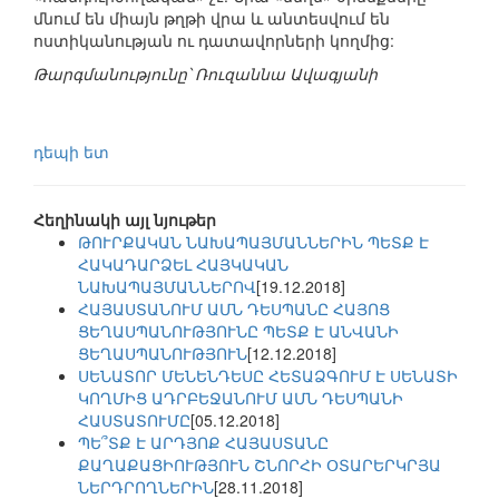
մնում են միայն թղթի վրա և անտեսվում են
ոստիկանության ու դատավորների կողմից:
Թարգմանությունը՝ Ռուզաննա Ավագյանի
դեպի ետ
Հեղինակի այլ նյութեր
ԹՈՒՐՔԱԿԱՆ ՆԱԽԱՊԱՅՄԱՆՆԵՐԻՆ ՊԵՏՔ Է
ՀԱԿԱԴԱՐՁԵԼ ՀԱՅԿԱԿԱՆ
ՆԱԽԱՊԱՅՄԱՆՆԵՐՈՎ
[19.12.2018]
ՀԱՅԱՍՏԱՆՈՒՄ ԱՄՆ ԴԵՍՊԱՆԸ ՀԱՅՈՑ
ՑԵՂԱՍՊԱՆՈՒԹՅՈՒՆԸ ՊԵՏՔ Է ԱՆՎԱՆԻ
ՑԵՂԱՍՊԱՆՈՒԹՅՈՒՆ
[12.12.2018]
ՍԵՆԱՏՈՐ ՄԵՆԵՆԴԵՍԸ ՀԵՏԱՁԳՈՒՄ Է ՍԵՆԱՏԻ
ԿՈՂՄԻՑ ԱԴՐԲԵՋԱՆՈՒՄ ԱՄՆ ԴԵՍՊԱՆԻ
ՀԱՍՏԱՏՈՒՄԸ
[05.12.2018]
ՊԵ՞ՏՔ Է ԱՐԴՅՈՔ ՀԱՅԱՍՏԱՆԸ
ՔԱՂԱՔԱՑԻՈՒԹՅՈՒՆ ՇՆՈՐՀԻ ՕՏԱՐԵՐԿՐՅԱ
ՆԵՐԴՐՈՂՆԵՐԻՆ
[28.11.2018]