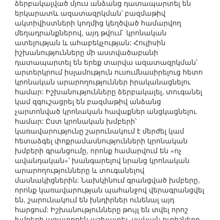
ձերբակալված մյուս անձանց դատապարտել են
երկարատև ազատազրկման՝ բազմաթիվ
ակտիվիստների կողմից կեղծված համարվող
մեղադրանքներով, այդ թվում` կրոնական
ատելության և ահաբեկչության: Հուլիսին
իշխանությունները մի աստվածաբանի
դատապարտել են երեք տարվա ազատազրկման՝
արտերկրում իսլամություն ուսումնասիրելուց հետո
կրոնական արարողություններ իրականացնելու
համար: Իշխանությունները ձերբակալել, տուգանել
կամ զգուշացրել են բազմաթիվ անձանց
չարտոնված կրոնական հավաքներ անցկացնելու
համար: Ըստ կրոնական խմբերի՝
կառավարությունը շարունակում է մերժել կամ
հետաձգել փոքրամասնությունների կրոնական
խմբերի գրանցումը, որոնք համարվում են «ոչ
ավանդական»՝ խանգարելով նրանց կրոնական
արարողությունները և տուգանելով
մասնակիցներին: Նախկինում գրանցված խմբերը,
որոնք կառավարության պահանջով վերագրանցվել
են, շարունակում են խնդիրներ ունենալ այդ
հարցում: Իշխանությունները թույլ են տվել որոշ
խմբերի ազատորեն աշխատել, սակայն ուրիշները