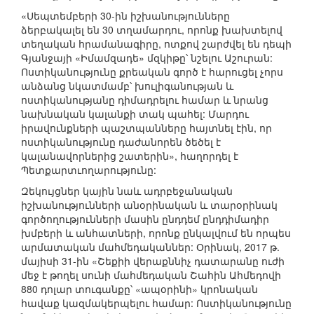
«Սեպտեմբերի 30-ին իշխանությունները
ձերբակալել են 30 տղամարդու, որոնք խախտելով
տեղական հրամանագիրը, ոտքով շարժվել են դեպի
Գյանջայի «Իմամզադե» մզկիթը՝ նշելու Աշուրան:
Ոստիկանությունը քրեական գործ է հարուցել չորս
անձանց նկատմամբ՝ խուլիգանության և
ոստիկանությանը դիմադրելու համար և նրանց
նախնական կալանքի տակ պահել: Մարդու
իրավունքների պաշտպանները հայտնել էին, որ
ոստիկանությունը դաժանորեն ծեծել է
կալանավորներից շատերին», հաղորդել է
Պետքարտւողարությունը:
Զեկույցներ կային նաև ադրբեջանական
իշխանությունների անօրինական և տարօրինակ
գործողությունների մասին ընդդեմ ընդդիմադիր
խմբերի և անհատների, որոնք ընկալվում են որպես
արմատական մահմեդականներ: Օրինակ, 2017 թ.
մայիսի 31-ին «Շեքիի վերաքննիչ դատարանը ուժի
մեջ է թողել սունի մահմեդական Շահին Ահմեդովի
880 դոլար տուգանքը՝ «ապօրինի» կրոնական
հավաք կազմակերպելու համար: Ոստիկանությունը