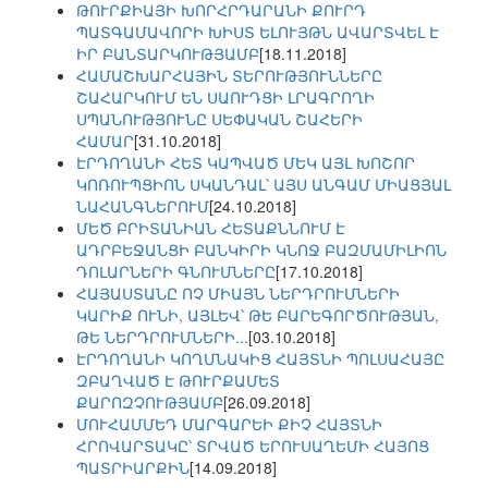
ԹՈՒՐՔԻԱՅԻ ԽՈՐՀՐԴԱՐԱՆԻ ՔՈՒՐԴ
ՊԱՏԳԱՄԱՎՈՐԻ ԽԻՍՏ ԵԼՈՒՅԹՆ ԱՎԱՐՏՎԵԼ Է
ԻՐ ԲԱՆՏԱՐԿՈՒԹՅԱՄԲ
[18.11.2018]
ՀԱՄԱՇԽԱՐՀԱՅԻՆ ՏԵՐՈՒԹՅՈՒՆՆԵՐԸ
ՇԱՀԱՐԿՈՒՄ ԵՆ ՍԱՈՒԴՑԻ ԼՐԱԳՐՈՂԻ
ՍՊԱՆՈՒԹՅՈՒՆԸ ՍԵՓԱԿԱՆ ՇԱՀԵՐԻ
ՀԱՄԱՐ
[31.10.2018]
ԷՐԴՈՂԱՆԻ ՀԵՏ ԿԱՊՎԱԾ ՄԵԿ ԱՅԼ ԽՈՇՈՐ
ԿՈՌՈՒՊՑԻՈՆ ՍԿԱՆԴԱԼ՝ ԱՅՍ ԱՆԳԱՄ ՄԻԱՑՅԱԼ
ՆԱՀԱՆԳՆԵՐՈՒՄ
[24.10.2018]
ՄԵԾ ԲՐԻՏԱՆԻԱՆ ՀԵՏԱՔՆՆՈՒՄ Է
ԱԴՐԲԵՋԱՆՑԻ ԲԱՆԿԻՐԻ ԿՆՈՋ ԲԱԶՄԱՄԻԼԻՈՆ
ԴՈԼԱՐՆԵՐԻ ԳՆՈՒՄՆԵՐԸ
[17.10.2018]
ՀԱՅԱՍՏԱՆԸ ՈՉ ՄԻԱՅՆ ՆԵՐԴՐՈՒՄՆԵՐԻ
ԿԱՐԻՔ ՈՒՆԻ, ԱՅԼԵՎ՝ ԹԵ ԲԱՐԵԳՈՐԾՈՒԹՅԱՆ,
ԹԵ ՆԵՐԴՐՈՒՄՆԵՐԻ...
[03.10.2018]
ԷՐԴՈՂԱՆԻ ԿՈՂՄՆԱԿԻՑ ՀԱՅՏՆԻ ՊՈԼՍԱՀԱՅԸ
ԶԲԱՂՎԱԾ Է ԹՈՒՐՔԱՄԵՏ
ՔԱՐՈԶՉՈՒԹՅԱՄԲ
[26.09.2018]
ՄՈՒՀԱՄՄԵԴ ՄԱՐԳԱՐԵԻ ՔԻՉ ՀԱՅՏՆԻ
ՀՐՈՎԱՐՏԱԿԸ՝ ՏՐՎԱԾ ԵՐՈՒՍԱՂԵՄԻ ՀԱՅՈՑ
ՊԱՏՐԻԱՐՔԻՆ
[14.09.2018]