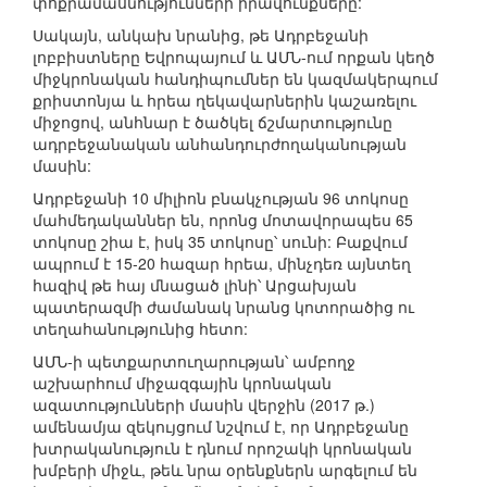
փոքրամասնությունների իրավունքները:
Սակայն, անկախ նրանից, թե Ադրբեջանի
լոբբիստները Եվրոպայում և ԱՄՆ-ում որքան կեղծ
միջկրոնական հանդիպումներ են կազմակերպում
քրիստոնյա և հրեա ղեկավարներին կաշառելու
միջոցով, անհնար է ծածկել ճշմարտությունը
ադրբեջանական անհանդուրժողականության
մասին:
Ադրբեջանի 10 միլիոն բնակչության 96 տոկոսը
մահմեդականներ են, որոնց մոտավորապես 65
տոկոսը շիա է, իսկ 35 տոկոսը՝ սունի: Բաքվում
ապրում է 15-20 հազար հրեա, մինչդեռ այնտեղ
հազիվ թե հայ մնացած լինի՝ Արցախյան
պատերազմի ժամանակ նրանց կոտորածից ու
տեղահանությունից հետո:
ԱՄՆ-ի պետքարտուղարության՝ ամբողջ
աշխարհում միջազգային կրոնական
ազատությունների մասին վերջին (2017 թ.)
ամենամյա զեկույցում նշվում է, որ Ադրբեջանը
խտրականություն է դնում որոշակի կրոնական
խմբերի միջև, թեև նրա օրենքներն արգելում են