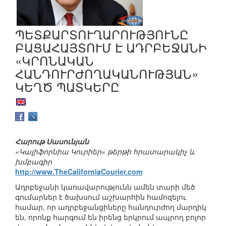
ՊԵՏՔԱՐՏՈՒՂԱՐՈՒԹՅՈՒՆԸ
ԲԱՑԱՀԱՅՏՈՒՄ Է ԱԴՐԲԵՋԱՆԻ
«ԿՐՈՆԱԿԱՆ
ՀԱՆԴՈՒՐԺՈՂԱԿԱՆՈՒԹՅԱՆ»
ԿԵՂԾ ՊԱՏԿԵՐԸ
Հարութ Սասունյան
«Կալիֆորնիա Կուրիեր» թերթի հրատարակիչ և
խմբագիր
http://www.TheCaliforniaCourier.com
Ադրբեջանի կառավարությունն ամեն տարի մեծ
գումարներ է ծախսում աշխարհին համոզելու
համար, որ ադրբեջանցիները հանդուրժող մարդիկ
են, որոնք հարգում են իրենց երկրում ապրող բոլոր