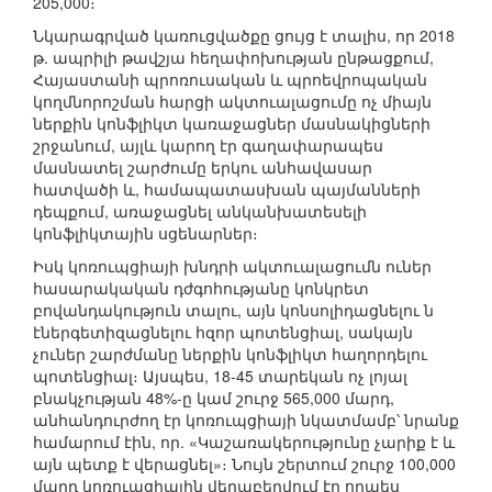
205,000։
Նկարագրված կառուցվածքը ցույց է տալիս, որ 2018
թ. ապրիլի թավշյա հեղափոխության ընթացքում,
Հայաստանի պրոռուսական և պրոեվրոպական
կողմնորոշման հարցի ակտուալացումը ոչ միայն
ներքին կոնֆլիկտ կառաջացներ մասնակիցների
շրջանում, այլև կարող էր գաղափարապես
մասնատել շարժումը երկու անհավասար
հատվածի և, համապատասխան պայմանների
դեպքում, առաջացնել անկանխատեսելի
կոնֆլիկտային սցենարներ։
Իսկ կոռուպցիայի խնդրի ակտուալացումն ուներ
հասարակական դժգոհությանը կոնկրետ
բովանդակություն տալու, այն կոնսոլիդացնելու ն
էներգետիզացնելու հզոր պոտենցիալ, սակայն
չուներ շարժմանը ներքին կոնֆլիկտ հաղորդելու
պոտենցիալ։ Այսպես, 18-45 տարեկան ոչ լոյալ
բնակչության 48%-ը կամ շուրջ 565,000 մարդ,
անհանդուրժող էր կոռուպցիայի նկատմամբ՝ նրանք
համարում էին, որ. «Կաշառակերությունը չարիք է և
այն պետք է վերացնել»։ Նույն շերտում շուրջ 100,000
մարդ կոռուպցիային վերաբերվում էր որպես