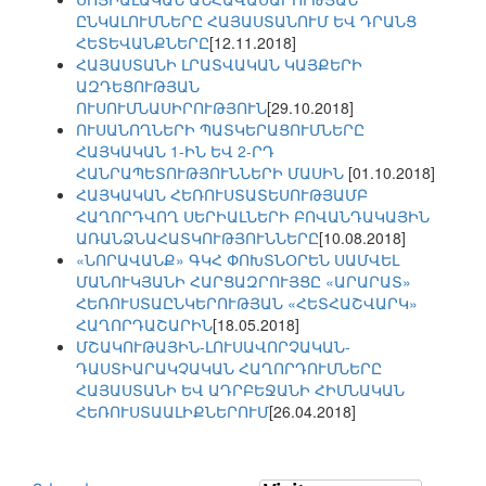
ԸՆԿԱԼՈՒՄՆԵՐԸ ՀԱՅԱՍՏԱՆՈՒՄ ԵՎ ԴՐԱՆՑ
ՀԵՏԵՎԱՆՔՆԵՐԸ
[12.11.2018]
ՀԱՅԱՍՏԱՆԻ ԼՐԱՏՎԱԿԱՆ ԿԱՅՔԵՐԻ
ԱԶԴԵՑՈՒԹՅԱՆ
ՈՒՍՈՒՄՆԱՍԻՐՈՒԹՅՈՒՆ
[29.10.2018]
ՈՒՍԱՆՈՂՆԵՐԻ ՊԱՏԿԵՐԱՑՈՒՄՆԵՐԸ
ՀԱՅԿԱԿԱՆ 1-ԻՆ ԵՎ 2-ՐԴ
ՀԱՆՐԱՊԵՏՈՒԹՅՈՒՆՆԵՐԻ ՄԱՍԻՆ
[01.10.2018]
ՀԱՅԿԱԿԱՆ ՀԵՌՈՒՍՏԱՏԵՍՈՒԹՅԱՄԲ
ՀԱՂՈՐԴՎՈՂ ՍԵՐԻԱԼՆԵՐԻ ԲՈՎԱՆԴԱԿԱՅԻՆ
ԱՌԱՆՁՆԱՀԱՏԿՈՒԹՅՈՒՆՆԵՐԸ
[10.08.2018]
«ՆՈՐԱՎԱՆՔ» ԳԿՀ ՓՈԽՏՆՕՐԵՆ ՍԱՄՎԵԼ
ՄԱՆՈՒԿՅԱՆԻ ՀԱՐՑԱԶՐՈՒՅՑԸ «ԱՐԱՐԱՏ»
ՀԵՌՈՒՍՏԱԸՆԿԵՐՈՒԹՅԱՆ «ՀԵՏՀԱՇՎԱՐԿ»
ՀԱՂՈՐԴԱՇԱՐԻՆ
[18.05.2018]
ՄՇԱԿՈՒԹԱՅԻՆ-ԼՈՒՍԱՎՈՐՉԱԿԱՆ-
ԴԱՍՏԻԱՐԱԿՉԱԿԱՆ ՀԱՂՈՐԴՈՒՄՆԵՐԸ
ՀԱՅԱՍՏԱՆԻ ԵՎ ԱԴՐԲԵՋԱՆԻ ՀԻՄՆԱԿԱՆ
ՀԵՌՈՒՍՏԱԱԼԻՔՆԵՐՈՒՄ
[26.04.2018]