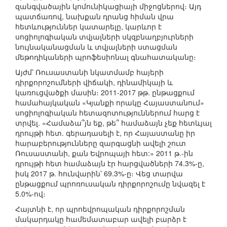
զանգվածային կոմունիկացիայի միջոցներով։ Այդ
պատճառով, նախքան դրանց հիման վրա
հետևություններ կատարելը, կարևոր է
սոցիոլոգիական տվյալների սկզբնաղբյուրների
նույնականացման և տվյալների ստացման
մեթոդիկաների պրոֆեսիոնալ գնահատականը։
Այժմ՝ Ռուսաստանի նկատմամբ հայերի
դիրքորոշումների վիճակի, դինամիկայի և
կառուցվածքի մասին։ 2011-2017 թթ. ընթացքում
համահայկական «Կյանքի որակը Հայաստանում»
սոցիոլոգիական հետազոտություններում հարց է
տրվել. «Համաձա՞յն եք, թե՞ համաձայն չեք հետևյալ
դրույթի հետ. գերադասելի է, որ Հայաստանը իր
հարաբերությունները զարգացնի ավելի շուտ
Ռուսաստանի, քան Եվրոպայի հետ:» 2011 թ.-ին
դրույթի հետ համաձայն էր հարցվածների 74.3%-ը,
իսկ 2017 թ. հունվարին՝ 69.3%-ը։ Վեց տարվա
ընթացքում պրոռուսական դիրքորոշումը նվազել է
5.0%-ով։
Հայտնի է, որ պրոեվրոպական դիրքորոշման
մակարդակը համեմատաբար ավելի բարձր է