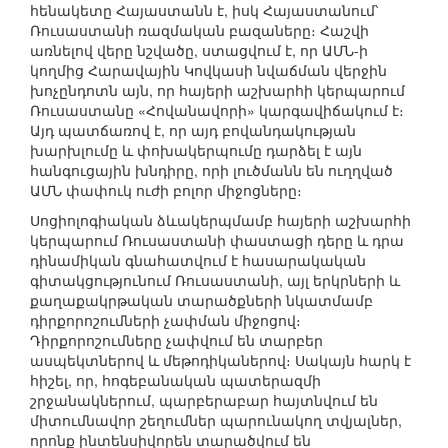
հենակետը Հայաստանն է, իսկ Հայաստանում՝
Ռուսաստանի ռազմական բազաները։ Հաշվի
առնելով վերը նշվածը, ստացվում է, որ ԱՄՆ-ի
կողմից Հարավային Կովկասի նվաճման վերջին
խոչընդոտն այն, որ հայերի աշխարհի կերպարում
Ռուսաստանը «Հովանավորի» կարգավիճակում է։
Այդ պատճառով է, որ այդ բովանդակության
խարխլումը և փոխակերպումը դարձել է այն
հանգուցային խնդիրը, որի լուծմանն են ուղղված
ԱՄՆ փափուկ ուժի բոլոր միջոցները։
Սոցիոլոգիական ձևակերպմամբ հայերի աշխարհի
կերպարում Ռուսաստանի փաստացի դերը և դրա
դինամիկան գնահատվում է հասարակական
գիտակցությունում Ռուսաստանի, այլ երկրների և
քաղաքակրթական տարածքների նկատմամբ
դիրքորոշումների չափման միջոցով։
Դիրքորոշումները չափվում են տարբեր
ասպեկտներով և մեթոդիկաներով։ Սակայն հարկ է
հիշել, որ, հոգեբանական պատերազմի
շրջանակներում, պարբերաբար հայտնվում են
միտումնավոր շեղումներ պարունակող տվյալներ,
որոնք ինտենսիվորեն տարածվում են