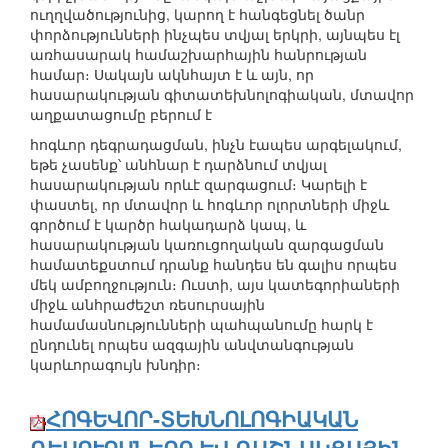
ուղղվածությունից, կարող է հանգեցնել ծանր
փորձությունների ինչպես տվյալ երկրի, այնպես էլ
առհասարակ համաշխարհային հանրության
համար։ Սակայն ակնհայտ է և այն, որ
հասարակության գիտատեխնոլոգիական, մտավոր
աղքատացումը բերում է
հոգևոր դեգրադացման, ինչն էապես արգելակում,
եթե չասենք՝ անհնար է դարձնում տվյալ
հասարակության որևէ զարգացում։ Կարելի է
փաստել, որ մտավոր և հոգևոր ոլորտների միջև
գործում է կարծր հակադարձ կապ, և
հասարակության կառուցողական զարգացման
համատեքստում դրանք հանդես են գալիս որպես
մեկ ամբողջություն։ Ուստի, այս կատեգորիաների
միջև անհրաժեշտ ռեսուրսային
համամասնությունների պահպանումը հարկ է
ընդունել որպես ազգային անվտանգության
կարևորագույն խնդիր։
ՀՈԳԵՎՈՐ-ՏԵԽՆՈԼՈԳԻԱԿԱՆ