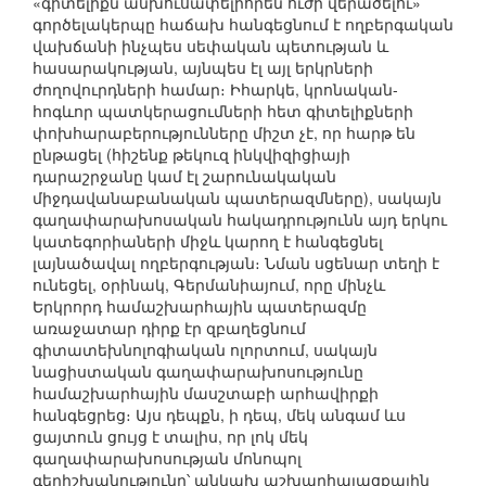
«գիտելիքն անխուսափելիորեն ուժի վերածելու»
գործելակերպը հաճախ հանգեցնում է ողբերգական
վախճանի ինչպես սեփական պետության և
հասարակության, այնպես էլ այլ երկրների
ժողովուրդների համար։ Իհարկե, կրոնական-
հոգևոր պատկերացումների հետ գիտելիքների
փոխհարաբերությունները միշտ չէ, որ հարթ են
ընթացել (հիշենք թեկուզ ինկվիզիցիայի
դարաշրջանը կամ էլ շարունակական
միջդավանաբանական պատերազմները), սակայն
գաղափարախոսական հակադրությունն այդ երկու
կատեգորիաների միջև կարող է հանգեցնել
լայնածավալ ողբերգության։ Նման սցենար տեղի է
ունեցել, օրինակ, Գերմանիայում, որը մինչև
Երկրորդ համաշխարհային պատերազմը
առաջատար դիրք էր զբաղեցնում
գիտատեխնոլոգիական ոլորտում, սակայն
նացիստական գաղափարախոսությունը
համաշխարհային մասշտաբի արհավիրքի
հանգեցրեց։ Այս դեպքն, ի դեպ, մեկ անգամ ևս
ցայտուն ցույց է տալիս, որ լոկ մեկ
գաղափարախոսության մոնոպոլ
գերիշխանությունը՝ անկախ աշխարհայացքային