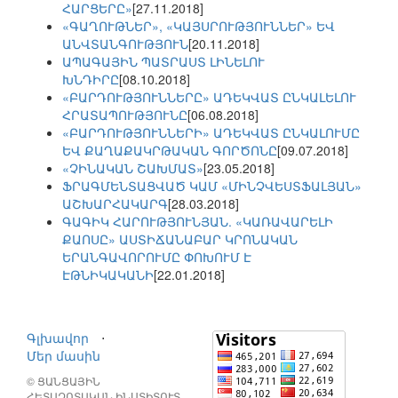
ՀԱՐՑԵՐԸ»
[27.11.2018]
«ԳԱՂՈՒԹՆԵՐ», «ԿԱՅՍՐՈՒԹՅՈՒՆՆԵՐ» ԵՎ
ԱՆՎՏԱՆԳՈՒԹՅՈՒՆ
[20.11.2018]
ԱՊԱԳԱՅԻՆ ՊԱՏՐԱՍՏ ԼԻՆԵԼՈՒ
ԽՆԴԻՐԸ
[08.10.2018]
«ԲԱՐԴՈՒԹՅՈՒՆՆԵՐԸ» ԱԴԵԿՎԱՏ ԸՆԿԱԼԵԼՈՒ
ՀՐԱՏԱՊՈՒԹՅՈՒՆԸ
[06.08.2018]
«ԲԱՐԴՈՒԹՅՈՒՆՆԵՐԻ» ԱԴԵԿՎԱՏ ԸՆԿԱԼՈՒՄԸ
ԵՎ ՔԱՂԱՔԱԿՐԹԱԿԱՆ ԳՈՐԾՈՆԸ
[09.07.2018]
«ՉԻՆԱԿԱՆ ՇԱԽՄԱՏ»
[23.05.2018]
ՖՐԱԳՄԵՆՏԱՑՎԱԾ ԿԱՄ «ՄԻՆՉՎԵՍՏՖԱԼՅԱՆ»
ԱՇԽԱՐՀԱԿԱՐԳ
[28.03.2018]
ԳԱԳԻԿ ՀԱՐՈՒԹՅՈՒՆՅԱՆ. «ԿԱՌԱՎԱՐԵԼԻ
ՔԱՈՍԸ» ԱՍՏԻՃԱՆԱԲԱՐ ԿՐՈՆԱԿԱՆ
ԵՐԱՆԳԱՎՈՐՈՒՄԸ ՓՈԽՈՒՄ Է
ԷԹՆԻԿԱԿԱՆԻ
[22.01.2018]
Գլխավոր
⋅
Մեր մասին
© ՑԱՆՑԱՅԻՆ
ՀԵՏԱԶՈՏԱԿԱՆ ԻՆՍՏԻՏՈՒՏ