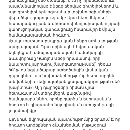
զարգացումը մեծ մասամբ, եթե ոչ՝ հիմնականում,
պայմանավորված է ձեռք բերված գիտելիքներով և
այդ գիտելիքներն օգտակար տեխնոլոգիաների
վերածելու կարողությամբ։ Սրա հետ մեկտեղ՝
հասարակության և գիտատեխնոլոգիական ոլորտի
կառուցողական զարգացումը հնարավոր է միայն
համապատասխան հոգևոր,
մշակութաքաղաքակրթական հենքի առկայության
պարագայում։ Դրա օրինակն է եվրոպական
եկեղեցա-համալսարանական համակարգի
ձևավորումը Կառլոս Մեծի հրամանով, որի
կապիտուլյարիայով (կարգադրությամբ)՝ դեռևս
800թ. զանգվածաբար ստեղծվեցին վանական
դպրոցներ. այս նախաձեռնությունը հետո արդեն
անվանեցին «եվրոպական քաղաքակրթության մեծ
խարտիա»։ Այդ դպրոցների հիման վրա
հետագայում ստեղծվեցին բազմաթիվ
համալսարաններ, որոնք դարձան եվրոպական
հոգևոր և գիտատեխնոլոգիական առաջընթացի
լոկոմոտիվը։
Այդ նույն եվրոպական պատմությունից երևում է, որ
հոգևոր արժեքների ձևախեղման ընթացքում