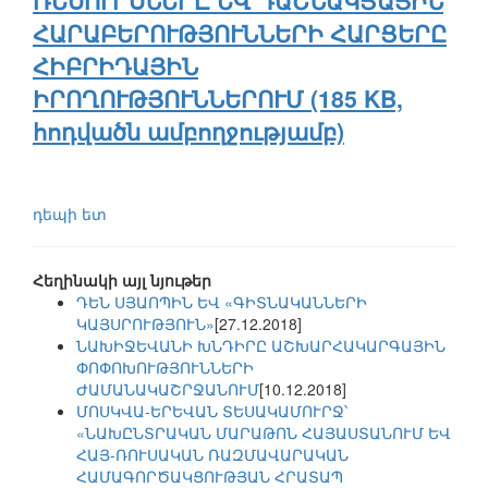
ՌԵՍՈՒՐՍՆԵՐԸ ԵՎ ԴԱՇՆԱԿՑԱՅԻՆ
ՀԱՐԱԲԵՐՈՒԹՅՈՒՆՆԵՐԻ ՀԱՐՑԵՐԸ
ՀԻԲՐԻԴԱՅԻՆ
ԻՐՈՂՈՒԹՅՈՒՆՆԵՐՈՒՄ (185 KB,
հոդվածն ամբողջությամբ)
դեպի ետ
Հեղինակի այլ նյութեր
ԴԵՆ ՍՅԱՈՊԻՆ ԵՎ «ԳԻՏՆԱԿԱՆՆԵՐԻ
ԿԱՅՍՐՈՒԹՅՈՒՆ»
[27.12.2018]
ՆԱԽԻՋԵՎԱՆԻ ԽՆԴԻՐԸ ԱՇԽԱՐՀԱԿԱՐԳԱՅԻՆ
ՓՈՓՈԽՈՒԹՅՈՒՆՆԵՐԻ
ԺԱՄԱՆԱԿԱՇՐՋԱՆՈՒՄ
[10.12.2018]
ՄՈՍԿՎԱ-ԵՐԵՎԱՆ ՏԵՍԱԿԱՄՈՒՐՋ՝
«ՆԱԽԸՆՏՐԱԿԱՆ ՄԱՐԱԹՈՆ ՀԱՅԱՍՏԱՆՈՒՄ ԵՎ
ՀԱՅ-ՌՈՒՍԱԿԱՆ ՌԱԶՄԱՎԱՐԱԿԱՆ
ՀԱՄԱԳՈՐԾԱԿՑՈՒԹՅԱՆ ՀՐԱՏԱՊ