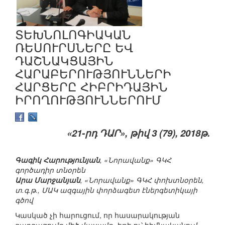
ՏԵԽՆՈԼՈԳԻԱԿԱՆ
ՌԵՍՈՒՐՍՆԵՐԸ ԵՎ
ԴԱՇՆԱԿՑԱՅԻՆ
ՀԱՐԱԲԵՐՈՒԹՅՈՒՆՆԵՐԻ
ՀԱՐՑԵՐԸ ՀԻԲՐԻԴԱՅԻՆ
ԻՐՈՂՈՒԹՅՈՒՆՆԵՐՈՒՄ
«21-րդ ԴԱՐ», թիվ 3 (79), 2018թ.
Գագիկ Հարությունյան
, «Նորավանք» ԳԿՀ
գործադիր տնօրեն
Արա Մարջանյան
, «Նորավանք» ԳԿՀ փոխտնօրեն,
տ.գ.թ., ՄԱԿ ազգային փորձագետ էներգետիկայի
գծով
Կասկած չի հարուցում, որ հասարակության