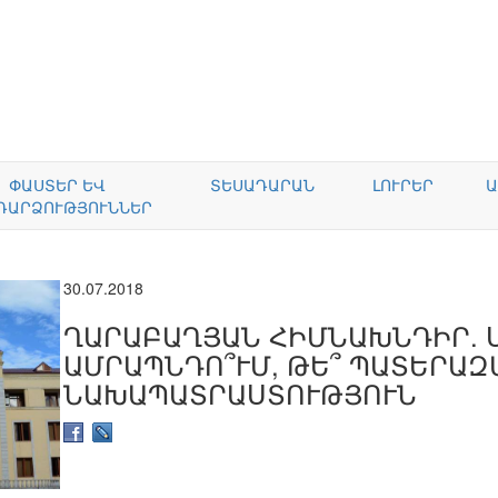
ՓԱՍՏԵՐ ԵՎ
ՏԵՍԱԴԱՐԱՆ
ԼՈՒՐԵՐ
Ա
ԴԱՐՁՈՒԹՅՈՒՆՆԵՐ
30.07.2018
ՂԱՐԱԲԱՂՅԱՆ ՀԻՄՆԱԽՆԴԻՐ. 
ԱՄՐԱՊՆԴՈ՞ՒՄ, ԹԵ՞ ՊԱՏԵՐԱԶ
ՆԱԽԱՊԱՏՐԱՍՏՈՒԹՅՈՒՆ