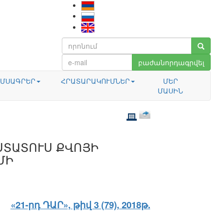
բաժանորդագրվել
ՄՍԱԳՐԵՐ
ՀՐԱՏԱՐԱԿՈՒՄՆԵՐ
ՄԵՐ
ՄԱՍԻՆ
ՍՏԱՏՈՒՍ ՔՎՈՅԻ
ՄԻ
«21-րդ ԴԱՐ», թիվ 3 (79), 2018թ.