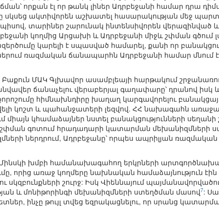
ման՝ որքան էլ որ թանկ լիներ Ադրբեջանի համար դրա դիմ
ը սկսեց ակտիվորեն աշխատել հասարակության մեջ պարտ
Այսպիսով, տարիներ շարունակ ինտենսիվորեն վերազինվա
եջանի կողմից Արցախի և Ադրբեջանի միջև շփման գծում
ազերծումը կարելի է սպասված համարել, քանի որ բանակցո
երում ռազմական ճանապարհն Ադրբեջանի համար մնում է
Բաքուն ՄԱԿ Գլխավոր ասամբլեայի հարթակում շրջանառու
վավեր ճանաչելու վերաբերյալ գաղափարը՝ դրանով իսկ ևս
րոշումը հիմնախնդիրը խաղաղ կարգավորելու բանակցայ
 ավելի կոշտ և պահանջատերի լեզվով. ՀՀ նախագահն առա
 միայն կհամաձայներ նստել բանակցությունների սեղանի 
, շփման գոտում հրադադարի կատարման մեխանիզմների ստե
մների ներդրում, Ադրբեջանը՝ որպես ապրիլյան ռազմական
ւմ Մինսկի խմբի համանախագահող երկրների արտգործնա
մը, որից առաջ կողմերը նախնական համաձայնություն էին 
 սկզբունքների շուրջ: Իսկ Վիեննայում պայմանավորվածու
7
յան և մոնիթորինգի մեխանիզմների ստեղծման մասով
: Ս
եր, ինչը թույլ տվեց եզրակացնելու, որ սրանց կատարմ