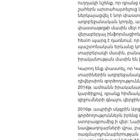
ուղղակի նշենք, որ դրանց
շահերն արտահայտելուց կ
ներկայացվել է նոր փաստա
ադրբեջանական կողմը, ա
փաստաթղթի մասին մեր ո
վերաբերյալ ինֆորմացիո
հետո պարզ է դառնում, որ
պաշտոնական Երևանը կող
տարբերակի մասին, բանակ
իրականության մասին են 
Կարող ենք փաստել, որ Կ
տարիներին ադրբեջանակա
դիվերսիոն գործողությու
2014թ. ամռանն իրականա
կարծիքով, դրանք հիմնա
զիջումների գնալու վերջի
2016թ. ապրիլի սկզբին 
գործողություններն իրեն
ստորագրումից ի վեր: Նախ
նավթադոլարների վրա, բա
ռազմարդյունաբերության 