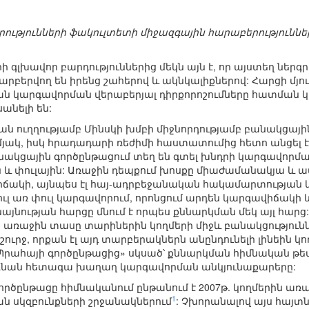
ությունների ֆակուլտետի միջազգային հարաբերությունն
 գլխավոր բարդություններից մեկն այն է, որ այստեղ նե
արբերվող են իրենց շահերով և ակնկալիքներով: Հարցի մյու
ն կարգավորման վերաբերյալ դիրքորոշումները հատման կե
անելի են:
 ուղղությամբ Մինսկի խմբի միջնորդությամբ բանակցային
յակ, իսկ հրադադարի ռեժիմի հաստատումից հետո անցել է 
անակցային գործընթացում տեղ են գտել խնդրի կարգավորմա
ն և փուլային: Առաջին դեպքում խոսքը միաժամանակյա և 
ճակի, այնպես էլ հայ-ադրբեջանական հակամարտության կ
ւլ առ փուլ կարգավորում, որոնցում արդեն կարգավիճակի
նության հարցը մնում է որպես քննարկման մեկ այլ հարց:
առաջին տասը տարիներին կողմերի միջև բանակցությունն
ւրջ, որքան էլ այդ տարբերակներն անընդունելի լինեին կո
րահայի գործընթացից» սկսած՝ քննարկման հիմնական թեմա
առնան հետագա խաղաղ կարգավորման անկյունաքարերը:
ործընթացը հիմնականում ընթանում է 2007թ. կողմերին ա
1
ն սկզբունքների շրջանակներում
: Չխորանալով այս հայ