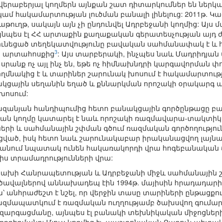
 վերաբերյալ կողմերն այնքան շատ դիտարկումներ են ներկայ
ամ հակամարտության լուծման բանալի լինելուց: 2011թ. Կ
թուղթ, սակայն այն չի ընդունվել Ադրբեջանի կողմից: Այս 
յնպես էլ ՀՀ արտաքին քաղաքական գերատեսչության այ
ւնեցած տեղեկատվությունը բավական սահմանափակ է և հի
3
ն արտահոսքից
: Այս տարբերակի, ինչպես նաև Մադրիդյան 
 սրանք ոչ այլ ինչ են, եթե ոչ հիմնախնդրի կարգավորման
մնակից է և տարիներ շարունակ խոսում է հակամարտութ
ցային սեղանին եղած և քննարկման որոշակի օրակարգ ան
խոսում:
ազանյան հանդիպումից հետո բանակցային գործընթացը բավ
ն կողմը կատարել է նաև որոշակի ռազմավարա-տակտիկա
նների և սահմանային շփման գծում ռազմական գործողությո
ցված, իսկ հետո նաև շարունակաբար իրականացվող լայնա
կանում նպատակ ունեն հակառակորդի վրա հոգեբանական ճ
նիս տրամադրությունների վրա:
Արցախի Հանրապետության և Ադրբեջանի միջև սահմանային 
ց ծավալներով աննախադեպ էին 1994թ. մայիսին հրադադար
՝ անհրաժեշտ է նշել, որ վերջին տասը տարիների ընթացքու
զմապատկում է ռազմական ուղղությամբ ծախսվող գումարի 
զարգացմանը, այնպես էլ բանակի տեխնիկական միջոցների