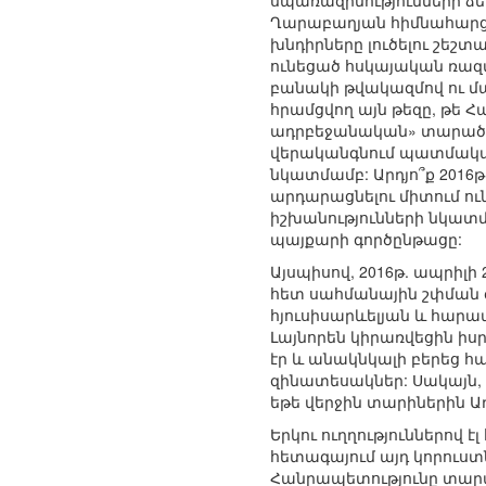
սպառազինությունների ձե
Ղարաբաղյան հիմնահարցի
խնդիրները լուծելու շեշ
ունեցած հսկայական ռազմ
բանակի թվակազմով ու մ
հրամցվող այն թեզը, թե 
ադրբեջանական» տարածքներ
վերականգնում պատմական
նկատմամբ: Արդյո՞ք 201
արդարացնելու միտում ուն
իշխանությունների նկատ
պայքարի գործընթացը:
Այսպիսով, 2016թ. ապրի
հետ սահմանային շփման գ
հյուսիսարևելյան և հարա
Լայնորեն կիրառվեցին իս
էր և անակնկալի բերեց հ
զինատեսակներ: Սակայն, մ
եթե վերջին տարիներին Ա
Երկու ուղղություններով
հետագայում այդ կորուստ
Հանրապետությունը տարած