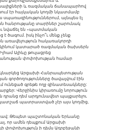
կան քարոզչամեքենայում և
առնալիքների և ռազմական ճանապարհով
սում էր հայկական կողմի նկատմամբ
 սպառազինություններում, այնպես էլ
ան հանրությանը տարիներ շարունակ
ու նվաճել են «պատմական
 ծագում. իսկ ինչո՞ւ մենք չենք
ն առավելություն հակառակորդի
ախկինում կատարած ռազմական ծախսերն
 Իլհամ Ալիևը թուլացրեց
շխանության փոփոխության համար
 մեկնարկեց Արցախի Հանրապետության
ն գործողությունները ծավալվում էին
ւմ ունեցած գրեթե ողջ զինատեսակները:
րքեր: Վերջինիս կիրառումը նորություն
ն դրանց դեմ արդյունավետ պայքարելու
մը պատշաճ պատրաստված չէր այս կողմից,
ւնեցավ: Թեպետ պաշտոնական Երևանը
ալ, որ ամեն դեպքում Արցախի
յի փոփոխություն ի դեմս Ադրբեջանի