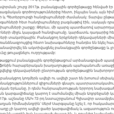
րման շուրջ 2017թ. բանակցային գործընթացը հենված էր այ
 ռազմական գործողություններից հետո, ինչպես նաև այն հի
յի և Պետերբուրգի հանդիպումների ժամանակ: Տարվա ըն
հների հետ հանդիպումները բազմաթիվ էին, սակայն դրան
պումների շարքը: Թերևս, մի պարզ պատճառով արարողակա
հների միջև կայացած հանդիպումը. կարճատև դադարից հե
նների տակտիկային: Բանակցող երկրների ղեկավարների մի
 առանձնազրույցից հետո նախագահները հանդես են եկել 
յմանավորվել են ակտիվացնել բանակցային գործընթացը և լ
նը թուլացնելու ուղղությամբ:
 ընթացքում բանակցային գործընթացում արձանագրված պասի
ի ֆոնին հարաբերական խաղաղության պահպանումն առաջի
կացվելիք ղեկավարների ընտրության գործընթացին նախորդ
 բանակցող կողմերն ավելի ու ավելի շատ են խոսում սեփ
անակցություններում զիջումների գնալու պատրաստակամու
կան Երևանը, ի դեմս հանրապետության երրորդ նախագահի
կարգավիճակը կարող է սահմանվել միայն Ադրբեջանի կազմի
2017թ. աշնանը ՄԱԿ 72-րդ նստաշրջանում Գլխավոր ասամբլե
յան հիմնախնդրին՝ Սերժ Սարգսյանը նշել է, որ հակամա
աղը չի կարող ավելի ցածր կարգավիճակ և ազատություն ուն
յունն արդեն իսկ կայացած փաստ են, և դրանից նահանջել 