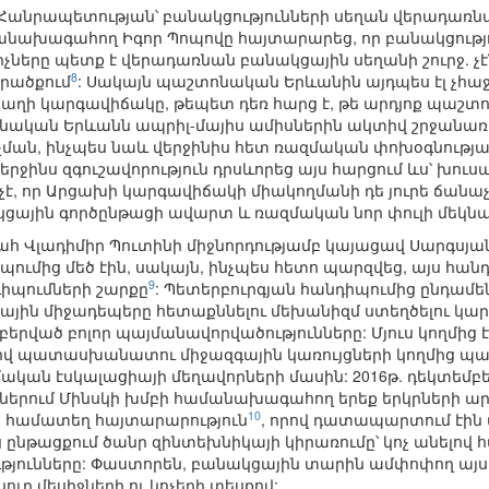
անրապետության՝ բանակցությունների սեղան վերադառնալ
ախագահող Իգոր Պոպովը հայտարարեց, որ բանակցություն
ները պետք է վերադառնան բանակցային սեղանի շուրջ. չէ՞
8
արածքում
: Սակայն պաշտոնական Երևանին այդպես էլ չհա
բաղի կարգավիճակը, թեպետ դեռ հարց է, թե արդյոք պաշ
նական Երևանն ապրիլ-մայիս ամիսներին ակտիվ շրջանառու
ման, ինչպես նաև վերջինիս հետ ռազմական փոխօգնությ
րջինս զգուշավորություն դրսևորեց այս հարցում ևս՝ խու
չէ, որ Արցախի կարգավիճակի միակողմանի դե յուրե ճանաչ
ցային գործընթացի ավարտ և ռազմական նոր փուլի մեկն
ահ Վլադիմիր Պուտինի միջնորդությամբ կայացավ Սարգսյա
պումից մեծ էին, սակայն, ինչպես հետո պարզվեց, այս հան
9
իպումների շարքը
: Պետերբուրգյան հանդիպումից ընդամե
յին միջադեպերը հետաքննելու մեխանիզմ ստեղծելու կարիք
րված բոլոր պայմանավորվածությունները: Մյուս կողմից էլ, 
ով պատասխանատու միջազգային կառույցների կողմից 
մական էսկալացիայի մեղավորների մասին: 2016թ. դեկտեմ
երում Մինսկի խմբի համանախագահող երեք երկրների ար
10
ն համատեղ հայտարարություն
, որով դատապարտում էին
ց ընթացքում ծանր զինտեխնիկայի կիրառումը՝ կոչ անելով 
թյունները: Փաստորեն, բանակցային տարին ամփոփող այս
նուր մեսիջների ու կոչերի տեսքով: