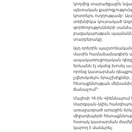
կողմից տարածքային նվաճ
պետական քարոզչություն
կոտրելու ուղղությամբ: 
տեխնիկա կուտակած Ադրբ
գործողությունների սանձ
բացակայության պայմանն
տարբերակը:
Այդ օրերին պաշտոնական 
մասին համաձայնագիրն ան
ապակառուցողական դիրքո
Երևանն էլ սկսեց խոսել
որոնց կատարման դեպքում
չվերսկսելու երաշխիքներ
հետաքննության մեխանիզ
6
ճանաչում
:
Մայիսի 16-ին Վիեննայո
Սարգսյան-Ալիև հանդիպու
առաջադրած առաջին երկու
միջադեպերի հետաքննութ
հստակ կատարման ժամկետն
կարող է մանևրել: