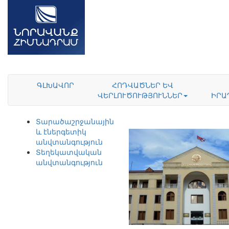
ԳԼԽԱՎՈՐ
ՀՈԴՎԱԾՆԵՐ ԵՎ
ՎԵՐԼՈՒԾՈՒԹՅՈՒՆՆԵՐ
ԻՐԱ
Տարածաշրջանային
և էներգետիկ
անվտանգություն
Տեղեկատվական
անվտանգություն