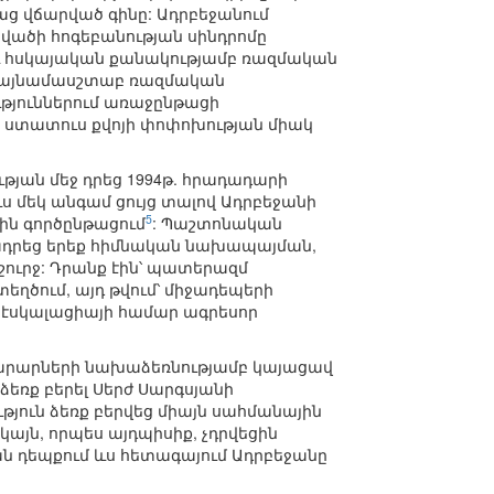
աց վճարված գինը: Ադրբեջանում
վածի հոգեբանության սինդրոմը
ծ և հսկայական քանակությամբ ռազմական
 լայնամասշտաբ ռազմական
ւթյուններում առաջընթացի
 ստատուս քվոյի փոփոխության միակ
թյան մեջ դրեց 1994թ. հրադադարի
 մեկ անգամ ցույց տալով Ադրբեջանի
5
ին գործընթացում
: Պաշտոնական
ջադրեց երեք հիմնական նախապայման,
շուրջ: Դրանք էին՝ պատերազմ
ղծում, այդ թվում՝ միջադեպերի
 էսկալացիայի համար ագրեսոր
խարարների նախաձեռնությամբ կայացավ
ձեռք բերել Սերժ Սարգսյանի
թյուն ձեռք բերվեց միայն սահմանային
ակայն, որպես այդպիսիք, չդրվեցին
ան դեպքում ևս հետագայում Ադրբեջանը