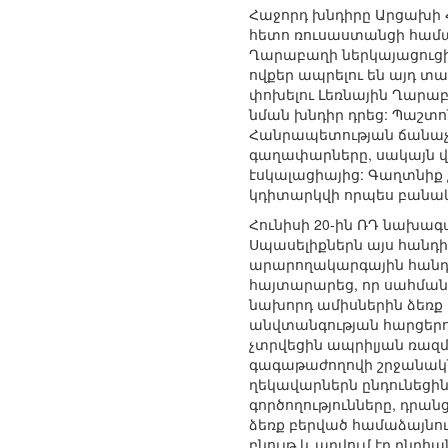
Հաջորդ խնդիրը Արցախի Հ
հետո ռուսաստանցի համան
Ղարաբաղի ներկայացուցիչ
ովքեր ապրելու են այդ տ
փոխելու Լեռնային Ղարա
նման խնդիր դրեց: Պաշտո
Հանրապետության ճանաչ
գաղափարները, սակայն վե
էսկալացիայից: Գաղտնիք 
կդիտարկվի որպես բանակ
Հունիսի 20-ին ՌԴ նախագ
Սպասելիքներն այս հանդի
արարողակարգային հանդ
հայտարարեց, որ սահմանա
նախորդ ամիսներին ձեռք բե
անվտանգության հարցեր
չտրվեցին ապրիլյան ռազ
գագաթաժողովի շրջանակն
ղեկավարներն ընդունեցի
գործողությունները, դրան
ձեռք բերված համաձայնու
բնույթ և արվում էր ընդհա