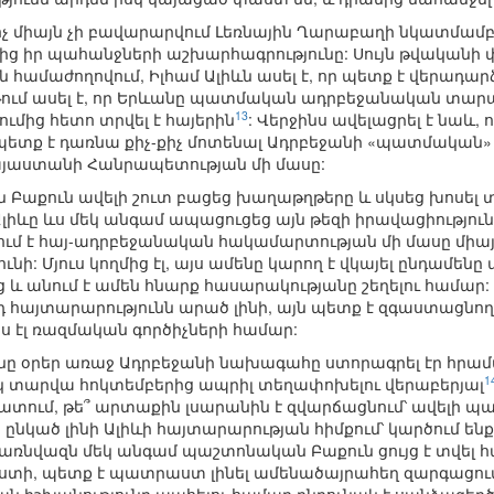
ոչ միայն չի բավարարվում Լեռնային Ղարաբաղի նկատմամբ ի
ց իր պահանջների աշխարհագրությունը: Սույն թվականի փե
 համաժողովում, Իլհամ Ալիևն ասել է, որ պետք է վերադարձ
յթում ասել է, որ Երևանը պատմական ադրբեջանական տարա
13
մից հետո տրվել է հայերին
: Վերջինս ավելացրել է նաև
ք է դառնա քիչ-քիչ մոտենալ Ադրբեջանի «պատմական» 
Հայաստանի Հանրապետության մի մասը:
Բաքուն ավելի շուտ բացեց խաղաթղթերը և սկսեց խոսել 
 Ալիևը ևս մեկ անգամ ապացուցեց այն թեզի իրավացիությու
ւմ է հայ-ադրբեջանական հակամարտության մի մասը միայն
նի: Մյուս կողմից էլ, այս ամենը կարող է վկայել ընդամեն
ց և անում է ամեն հնարք հասարակությանը շեղելու համար:
 հայտարարությունն արած լինի, այն պետք է զգաստացնող
 էլ ռազմական գործիչների համար:
մենը օրեր առաջ Ադրբեջանի նախագահը ստորագրել էր հ
1
իկ տարվա հոկտեմբերից ապրիլ տեղափոխելու վերաբերյալ
տում, թե՞ արտաքին լսարանին է զվարճացնում՝ ավելի պ
ր ընկած լինի Ալիևի հայտարարության հիմքում՝ կարծում ենք
են առնվազն մեկ անգամ պաշտոնական Բաքուն ցույց է տվե
ստի, պետք է պատրաստ լինել ամենածայրահեղ զարգացում