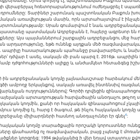
ռքբերմանը: Մյուս կողմից էլ, պաշտոնական Բաքուն պետա
 վերաբերյալ հռետորաբանությունում ուժեղացրել է սպ
տադրումները: Տարիներ շարունակ պաշտոնական Բաքուն խո
ական առավելության մասին, որն արտահայտվում է ինչպես
արտունակությամբ: Սրան գումարվում է նաև ադրբեջանակ
Հայաստանը պատմական Ադրբեջանն է, հայերը ագրեսոր են 
ը: Այս պայմաններում շարքային ադրբեջանցու մեջ հարց է
 արդարությունը, եթե ունենք այդքան մեծ ռազմավարակա
6թ. ապրիլը հասարակության պահանջը բավարարելու և ն
եր՝ դժվար է ասել, սակայն մի բան պարզ է. 2016թ. ապրիլին
մամբ դժգոհությունների ալիքը և անժամկետ հետաձգեց ի
լի 2-ին ադրբեջանական կողմը լայնամասշտաբ հարձակում
ծի ամբողջ երկայնքով, սակայն առավել ինտենսիվ ռազմակա
վարևելյան ուղղություններով: Գործի դրվեցին զինապահոցո
րայելական արտադրության հարվածային անօդաչու թռչող սա
այկական կողմին, քանի որ հայկական զինապահոցում չկայի
յուս կողմից էլ, հարց է ծագում, թե ինչու հայկական կող
4
դրբեջանը միլիարդների հասնող անօդաչուներ էր գնել
:
 էլ հայկական կողմը տարածքային որոշակի կորուստներ ո
ները գնահատեց ոչ ռազմավարական, բայց չպետք է մոռան
քներ կորցրեց: 1994 թվականից ի վեր եղավ ստատուս քվո