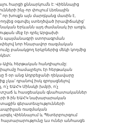
ու հարցի քննարկումն է: Վիեննայից
ների ինչ-որ փուլում Լեռնային
 որ խոսքն այն մարդկանց մասին է,
ջողվեց օգտվել ստեղծված իրավիճակից՝
տոնական Երևանն այդ ժամանակ իր առջև
թյան մեջ էր դրել Արցախի
ան պայմանագրի ստորագրման
սափելով նոր հնարավոր ռազմական
ումը բանակցող երկրներից մեկի կողմից
ակետ:
ն-Ալիև հերթական հանդիպումը:
դիպումը համալրելու էր հերթական
նը 5 օր անց Ադրբեջանի ղեկավարը
 չկա՝ դրանով իսկ զրոյացնելով
ո՛չ ԵԱՀԿ Մինսկի խմբի, ո՛չ
պատշաճ և հասցեական գնահատականներ
բերի 9-ին ԵԱՀԿ նախարարական
տաքին գերատեսչությունների
 ապրիլյան ռազմական
հարգել Վիեննայում և Պետերբուրգում
 հայտարարությունը ևս ուներ անհասցե