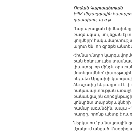
Ռոման Կարապետյան
ԵՊՀ միջազգային հարաբեր
դասախոս, պ.գ.թ.
Ղարաբաղյան հիմնախնդրի
բազմազան, նույնքան էլ տ
կողմերի՝ հակամարտությա
աղոտ են, որ գրեթե անտես
Հիմնախնդրի կարգավորման
քան երկուսուկես տասնամ
փաստել, որ մինչև օրս բ
մոտեցումներ՝ փաթեթայի
ինչպես Արցախի կարգավի
ձևաչափը ենթադրում է փո
հակամարտության առաջնայ
բանակցային գործընթացի 
կոնկրետ տարբերակների շո
համար առանձին, ապա «Պ
հարցը, որոնք պետք է դ
Ներկայում բանակցային գ
մշակում անցած Մադրիդյա