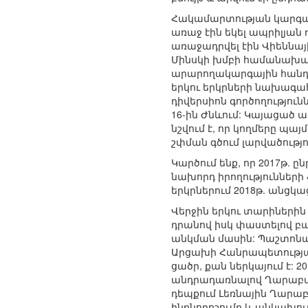
Հակամարտության կարգավո
առաջ էին եկել ապրիլյան
առաջադրվել էին Վիեննա
Մինսկի խմբի համանախագա
արարողակարգային հանդի
երկու երկրների նախագա
դիվերսիոն գործողությու
16-ին Ժնևում: Կայացած
նշվում է, որ կողմերը պա
շփման գծում լարվածությու
Կարծում ենք, որ 2017թ.
նախորդ իրողություններ
երկրներում 2018թ. անց
Վերջին երկու տարիներին
դրանով իսկ փաստելով բ
անկման մասին: Պաշտոնա
Արցախի Հանրապետության 
ցածր, քան ներկայում է: 
անդրադառնալով Ղարաբաղ
դեպքում Լեռնային Ղարաբ
ինքնորոշումը և անկախութ