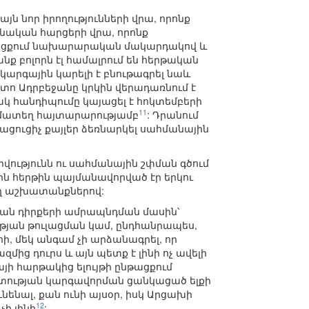
ն նոր իրողությունների վրա, որոնք
մնական հարցերի վրա, որոնք
թացքում նախարարական մակարդակով և
ք բոլորն էլ համալրում են հերթական
րգային կարելի է բնութագրել նաև
տո Ադրբեջանը կրկին վերադառնում է
ակ հանդիպումը կայացել է հոկտեմբերի
11
համատեղ հայտարարությամբ
: Դրանում
րացուցիչ քայլեր ձեռնարկել սահմանային
վությունն ու սահմանային շփման գծում
ն հերթին պայմանավորված էր երկու
ող աշխատանքներով:
ական դիրքերի ամրապնդման մասին՝
թյան թուլացման կամ, ընդհանրապես,
, մեկ անգամ չի արձանագրել, որ
ց դուրս և այն պետք է լինի ոչ ավելի
այի հարթակից ելույթի ընթացքում
րտության կարգավորման ցանկացած ելքի
ենալ, քան ունի այսօր, իսկ Արցախի
12
չի լինի
: