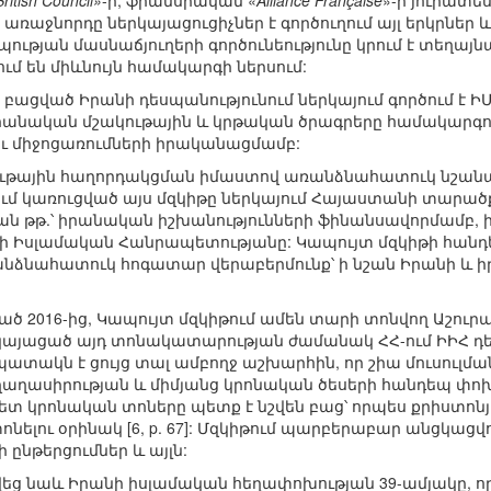
ritish Council»
-ի, ֆրանսիական «
Alliance Française
»-ի յուրատե
 առաջնորդը ներկայացուցիչներ է գործուղում այլ երկրներ 
ւթյան մասնաճյուղերի գործունեությունը կրում է տեղայնա
ւմ են միևնույն համակարգի ներսում:
 բացված Իրանի դեսպանությունում ներկայում գործում է Ի
րանական մշակութային և կրթական ծրագրերը համակարգող
 միջոցառումների իրականացմամբ:
ւթային հաղորդակցման իմաստով առանձնահատուկ նշանակ
ում կառուցված այս մզկիթը ներկայում Հայաստանի տարածքո
կան թթ.՝ իրանական իշխանությունների ֆինանսավորմամբ, 
անի Իսլամական Հանրապետությանը: Կապույտ մզկիթի հանդ
անձնահատուկ հոգատար վերաբերմունք՝ ի նշան Իրանի և ի
ած 2016-ից, Կապույտ մզկիթում ամեն տարի տոնվող Աշուր
ն կայացած այդ տոնակատարության ժամանակ ՀՀ-ում ԻԻՀ դես
ատակն է ցույց տալ ամբողջ աշխարհին, որ շիա մուսուլմա
աղասիրության և միմյանց կրոնական ծեսերի հանդեպ փո
ետ կրոնական տոները պետք է նշվեն բաց՝ որպես քրիստոն
ոնելու օրինակ [6, p. 67]: Մզկիթում պարբերաբար անցկաց
 ընթերցումներ և այլն:
շվեց նաև Իրանի իսլամական հեղափոխության 39-ամյակը, որ