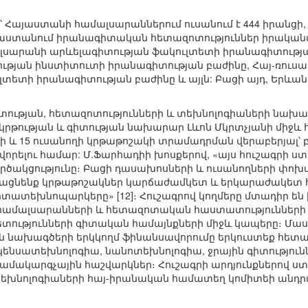
ով՝ Հայաստանի համալսարաններում ուսանում է 444 իրանցի, 
այաստանում իրանագիտական հետազոտություններ իրական
արանի արևելագիտության ֆակուլտետի իրանագիտության 
ւթյան ինստիտուտի իրանագիտության բաժինը, Հայ-ռուս
տետի իրանագիտության բաժինը և այլն: Բացի այդ, Երևանո
Հ գիտության, հետազոտությունների և տեխնոլոգիաների ն
կրթության և գիտության նախարար Լևոն Մկրտչյանի միջև 
և 15 ուսանողի կրթաթոշակի տրամադրման վերաբերյալ՝ բ
վորելու համար: Մ.Ֆարհադիի խոսքերով, «այս հուշագրի ս
րծակցությունը։ Բացի դասախոսների և ուսանողների փո
ացնենք կրթաթոշակներ կարճաժամկետ և երկարաժակետ հա
տատեխնոպարկերը» [12]։ Հուշագրով կողմերը մտադիր ե
 համալսարանների և հետազոտական հաստատությունների մ
ետությունների գիտական համայնքների միջև կապերը։ Մաս
ախագծերի երկկողմ ֆինանսավորումը երկուստեք հետաքրք
 կենսատեխնոլոգիա, նանոտեխնոլոգիա, ջրային գիտություն
մակարգչային հաշվարկներ։ Հուշագրի արդյունքներով ստ
տեխնոլոգիաների հայ-իրանական համատեղ կոմիտեի անդրա