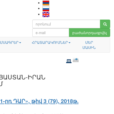
բաժանորդագրվել
ՄՍԱԳՐԵՐ
ՀՐԱՏԱՐԱԿՈՒՄՆԵՐ
ՄԵՐ
ՄԱՍԻՆ
ՅԱՍՏԱՆ-ԻՐԱՆ
Մ
1-րդ ԴԱՐ», թիվ 3 (79), 2018թ.