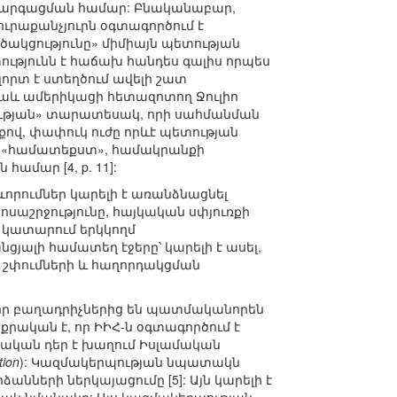
 զարգացման համար: Բնականաբար,
ուրաքանչյուրն օգտագործում է
ծակցությունը» միմիայն պետության
ւթյունն է հաճախ հանդես գալիս որպես
րտ է ստեղծում ավելի շատ
նաև ամերիկացի հետազոտող Ջուլիո
ության» տարատեսակ, որի սահմանման
ով, փափուկ ուժը որևէ պետության
ր «համատեքստ», համակրանքի
մար [4, p. 11]:
որումներ կարելի է առանձնացնել
ոսաշրջությունը, հայկական սփյուռքի
են կատարում երկկողմ
յալի համատեղ էջերը՝ կարելի է ասել,
 շփումների և հաղորդակցման
որ բաղադրիչներից են պատմականորեն
րքրական է, որ ԻԻՀ-ն օգտագործում է
նական դեր է խաղում Իսլամական
tion
): Կազմակերպության նպատակն
անների ներկայացումը [5]: Այն կարելի է