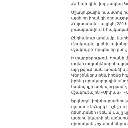
ՀՀ նախկին վարչապետ Կա
Մշակութային իմաստով հ
այցելող իրանցի զբոսաշր
Հայաստան է այցելել 220 հ
լուսաբանվում է հայկակա
Ընդհանուր առմամբ, կար
մշակույթի, կրոնի, ավան
մշակույթի՝ որպես իր բնո
Ի տարբերություն Իրանի 
ավելի ապակենտրոնացված 
այդ թվում նաև առանձին բ
Վերջիններս թեև իրենց հ
իրենց օրակարգային խնդ
համայնքի առկայությամբ,
մշակութային «Սիփան», «Նա
Երկկողմ փոխհարաբերութ
ոլորտում: Հարկ է նշել, ո
ռեսուրսներ (թեև Ջ.Նայը կ
ասելով նկատի են առնվու
գիտական շրջանակներում 