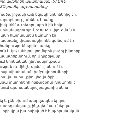
րի ամբիոնի ասպիրանտ, ՀՀ ԱԳՆ
ՆԱՏՕ բաժնի աշխատակից
ածաշրջանի այն եզակի երկրներից էր,
րաբերություններ: Իրանը
սկ 1992թ. փետրվարի 9-ին երկու
րձանագրությունը: ԽՍՀՄ փլուզման և
ջանը հատկապես կարևոր էր
այաստանը փաստացիորեն գտնվում էր
1
հանրություններին
, արեց
 և կոչ անելով կողմերին լուծել խնդիրը
ամատեքստում, որ Ադրբեջանը
ում կրոնական ընդհանրության
յուն (և մինչև այժմ էլ անում է):
ից իսլամիստական խմբավորումների
 և հավասարակշիռ կեցվածքի,
գա տարիների ընթացքում դրսևորել է
նում պահպանելով բացառիկ սերտ
լ և չեն բխում պարզապես երկու
մատեղ անցյալը, ինչպես նաև ներկա
, որի վրա խարսխված է հայ-իրանական