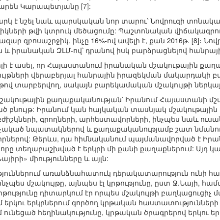
րեն Կարապետյանը [7]:
արկ է նշել նաև պարսկական նոր տարու՝ Նովրուզի տոնա
ջիկների թվի կտրուկ մեծացումը: Պաշտոնական վիճակագրու
ազար զբոսաշրջիկ, ինչը 16%-ով ավելի է, քան 2016թ. [8]։ 
ն և իրանական ԶԼՄ-ով՝ դրանով իսկ բարձրացնելով հանրա
ելի է ասել, որ Հայաստանում իրանական մշակութային ք
դույթների վերաբերյալ հանրային իրազեկման մակարդակի 
ւյթով տարբերվող, սակայն բարեկամական մշակույթի ներկա
մշակութային քաղաքականության՝ Իրանում Հայաստանի մշ
բնույթ: Իրանում կան հայկական տասնյակ մշակութային կ
ժիշկների, գրողների, արհեստավորների, ինչպես նաև ուսանող
ռչակած նպատակներով և քաղաքականությամբ շատ նմանությ
իրներով: Թերևս, դա հիմնականում պայմանավորված է Ի
 որը տեղաբաշխված է երկրի մի քանի քաղաքներում: Այդ կ
յիրի» միությունները և այլն:
յուններում առանձնահատուկ դերակատարություն ունի հա
ր ինչպես մշակույթը, այնպես էլ կրթությունը, ըստ Ջ.Նայի, 
րթությունը դիտարկում էր որպես մշակույթի բաղկացուցիչ մա
մ երկու երկրներում գործող կրթական հաստատությունների
ունեցած հեղինակությունը, կրթական ծրագրերով երկու երկ