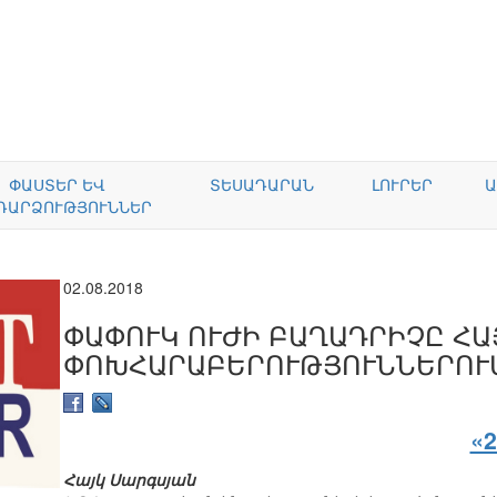
ՓԱՍՏԵՐ ԵՎ
ՏԵՍԱԴԱՐԱՆ
ԼՈՒՐԵՐ
Ա
ԴԱՐՁՈՒԹՅՈՒՆՆԵՐ
02.08.2018
ՓԱՓՈՒԿ ՈՒԺԻ ԲԱՂԱԴՐԻՉԸ ՀԱ
ՓՈԽՀԱՐԱԲԵՐՈՒԹՅՈՒՆՆԵՐՈՒ
«2
Հայկ Սարգսյան