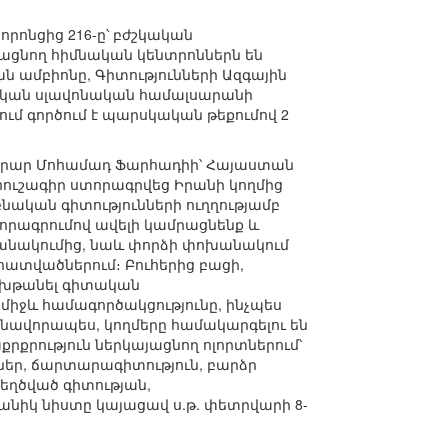
որոնցից 216-ը՝ բժշկական
ացնող հիմնական կենտրոններն են
ամբիոնը, Գիտությունների Ազգային
ական սլավոնական համալսարանի
ւմ գործում է պարսկական թեքումով 2
ախարար Մոհամադ Ֆարհադիի՝ Հայաստան
հուշագիր ստորագրվեց Իրանի կողմից
նական գիտությունների ուղղությամբ
տորագրումով ավելի կամրացնենք և
խանակումից, նաև փորձի փոխանակում
տվածներում։ Բուհերից բացի,
ն խթանել գիտական
իջև համագործակցությունը, ինչպես
նավորապես, կողմերը համակարգելու են
րություն ներկայացնող ոլորտներում՝
ներ, ճարտարագիտություն, բարձր
եղծված գիտության,
նիկ նիստը կայացավ ս.թ. փետրվարի 8-