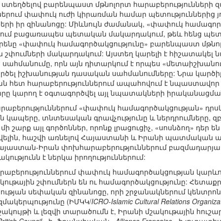
 ստեղծելով բարենպաստ մթնոլորտ հարաբերությունների
ներում փափուկ ուժի կիրառման համար պետություններից յ
երի իր զինանոցը: Միևնույն ժամանակ, «փափուկ համագոր
անում բացառապես պետական մակարդակում, թեև հենց պետո
ենը «փափուկ համագործակցությունը» բարենպաստ մթնոլո
շփումների մակարդակում: Այստեղ կարելի է հիշատակել 
 սահմանումը, որն այն դիտարկում է որպես «մետաիշխան
րծել իշխանության դասական սահմանումները: Նրա կարծիք
յան հետ հարաբերություններում ապահովում է նպաստավո
ը կարող է օգտագործվել այլ նպատակների իրականացման հա
աբերություններում «փափուկ համագործակցության» դրսև
ն կապերը, տնտեսական գրավչությունը և ներդրումները, զբ
մի շարք այլ գործոններ, որոնք լրացուցիչ, «սոսնձող» դեր 
Ավելին, հաշվի առնելով Հայաստանի և Իրանի պատմական անց
այաստան-Իրան փոխհարաբերություններում բազմադարյա
ւթյունն է ներկա իրողություններում:
աբերություններում փափուկ համագործակցության կարև
շակութային շփումներն են ու համագործակցությունը: Հետաք
ության սեփական զինանոցը, որի շրջանակներում կենտրո
մակերպությունը (ԻՄԿԿ/
ICRO-Islamic Cultural Relations Organiza
ույթի և լեզվի տարածումն է, Իրանի մշակութային հուշարձ