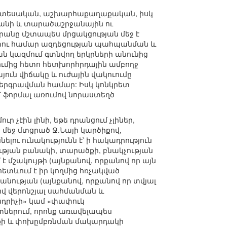
տնտեսական, աշխարհաքաղաքական, իսկ
րանի և տարածաշրջանային ու
րանը մշտապես մրցակցության մեջ է
ոտու համար ազդեցության պահպանման և
ան կազմում գտնվող երկրների անունից
ւմից հետո հետխորհրդային ամբողջ
ւն վիճակը և ուժային վակուումը
րգրավման համար: Իսկ կոնկրետ
 ֆորմալ առումով նորաստեղծ
 չէին լինի, եթե դրանցում չլիներ,
 մեջ մտցրած Ջ.Նայի կարծիքով,
ւ ունակությունն է՝ ի հակադրություն
ետության բանակի, տարածքի, բնակչության
է մշակույթի (այնքանով, որքանով որ այն
 հետևում է իր կողմից հռչակված
նության (այնքանով, որքանով որ տվյալ
լով վերոնշյալ սահմանման և
ադրիչի» կամ «փափուկ
րտներում, որոնք առավելապես
նքի և փոխըմբռնման մակարդակի