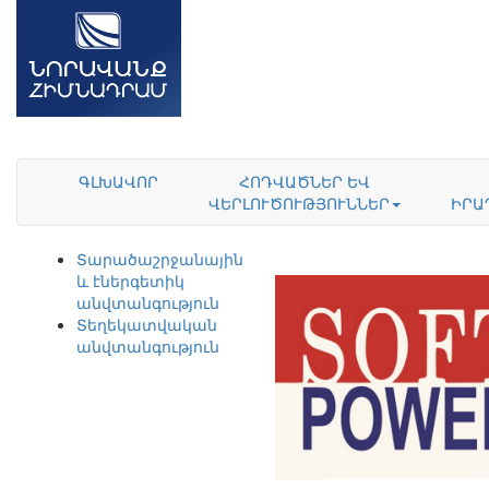
ԳԼԽԱՎՈՐ
ՀՈԴՎԱԾՆԵՐ ԵՎ
ՎԵՐԼՈՒԾՈՒԹՅՈՒՆՆԵՐ
ԻՐԱ
Տարածաշրջանային
և էներգետիկ
անվտանգություն
Տեղեկատվական
անվտանգություն