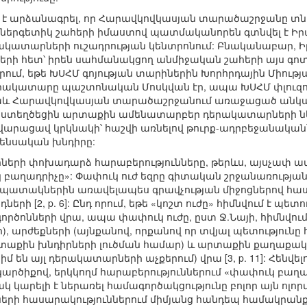
կ է արձանագրել, որ Հարավկովկասյան տարածաշրջանը 
և էներգետիկ շահերի իմաստով պատմականորեն գտնվել է Ի
ակատարների ուշադրության կենտրոնում: Բնականաբար, Ի
երի հետ՝ իրեն սահմանակցող անմիջական շահերի այս գ
րում, եթե ԽՍՀՄ գոյության տարիներին Խորհրդային Միությ
երակատարը պաշտոնական Մոսկվան էր, ապա ԽՍՀՄ փլուզո
նաև Հարավկովկասյան տարածաշրջանում առաջացած անկայո
ստեղծեցին արտաքին ամենատարբեր դերակատարների նե
վարացավ կրկնակի՝ հաշվի առնելով թուրք-ադրբեջանական՝
կենսական խնդիրը:
երի փոխադարձ հարաբերությունները, թերևս, այսչափ ամուր
 բաղադրիչը»: Փափուկ ուժ եզրը գիտական շրջանառության
ատակներին առավելապես գրավչության միջոցներով հասնելո
երի [2, p. 6]: Ընդ որում, եթե «կոշտ ուժը» հիմնվում է պ
ործոնների վրա, ապա փափուկ ուժը, ըստ Ջ.Նայի, հիմնվում 
ր), արժեքների (այնքանով, որքանով որ տվյալ պետությունը
տաքին խնդիրների լուծման համար) և արտաքին քաղաքակա
մ են այլ դերակատարների աչքերում) վրա [3, p. 11]: Հենվե
արծիքով, երկկողմ հարաբերություններում «փափուկ բաղ
 կարելի է ներառել համագործակցությունը բոլոր այն ոլո
րների հասարակություններում միմյանց հանդեպ համակրա