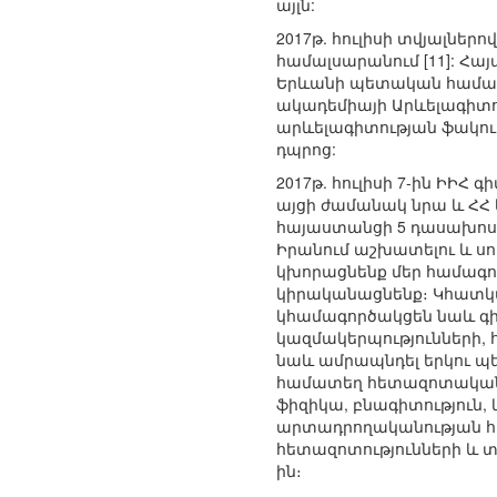
այլն:
2017թ. հուլիսի տվյալներ
համալսարանում [11]: Հ
Երևանի պետական համալս
ակադեմիայի Արևելագիտո
արևելագիտության ֆակուլ
դպրոց:
2017թ. հուլիսի 7-ին ԻԻ
այցի ժամանակ նրա և ՀՀ 
հայաստանցի 5 դասախոսի 
Իրանում աշխատելու և սո
կխորացնենք մեր համագո
կիրականացնենք։ Կհատկ
կհամագործակցեն նաև գի
կազմակերպությունների,
նաև ամրապնդել երկու պ
համատեղ հետազոտական ն
ֆիզիկա, բնագիտություն,
արտադրողականության հա
հետազոտությունների և 
ին։