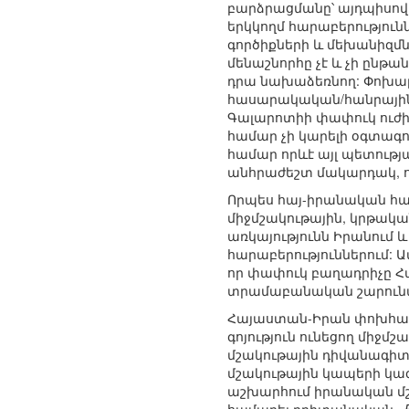
բարձրացմանը՝ այդպիսով
երկկողմ հարաբերություն
գործիքների և մեխանիզմն
մենաշնորհը չէ և չի ընթ
դրա նախաձեռնող: Փոխար
հասարակական/հանրային 
Գալարոտիի փափուկ ուժի
համար չի կարելի օգտագո
համար որևէ այլ պետութ
անհրաժեշտ մակարդակ, որ
Որպես հայ-իրանական հար
միջմշակութային, կրթակա
առկայությունն Իրանում և 
հարաբերություններում: 
որ փափուկ բաղադրիչը Հ
տրամաբանական շարունակո
Հայաստան-Իրան փոխհար
գոյություն ունեցող միջմ
մշակութային դիվանագիտ
մշակութային կապերի կազ
աշխարհում իրանական մշակ