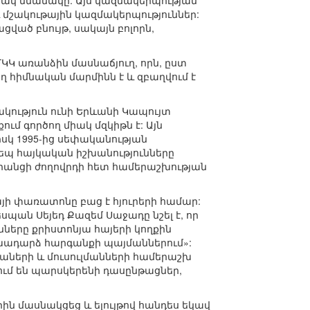
սակ նմանակը: Այս կազմակերպության
և մշակութային կազմակերպություններ:
ցված բնույթ, սակայն բոլորն,
ՄԿԿ առանձին մասնաճյուղ, որն, ըստ
 հիմնական մարմինն է և զբաղվում է
ություն ունի Երևանի Կապույտ
ւմ գործող միակ մզկիթն է: Այն
իսկ 1995-ից սեփականության
եպ հայկական իշխանությունները
րանցի ժողովրդի հետ համերաշխության
այի փառատոնը բաց է հյուրերի համար:
պան Սեյեդ Քազեմ Սաջադը նշել է, որ
նները քրիստոնյա հայերի կողքին
խադարձ հարգանքի պայմաններում»:
յաների և մուսուլմանների համերաշխ
վում են պարսկերենի դասընթացներ,
ին մասնակցեց և ելույթով հանդես եկավ