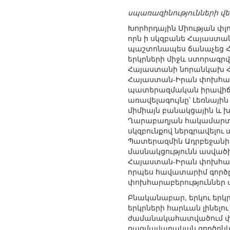
սպառազինությունների վ
Խորհրդային Միության փլ
որն ի սկզբանե Հայաստա
պաշտոնապես ճանաչեց Հայ
երկրների միջև ստորագր
Հայաստանի նորանկախ Հ
Հայաստան-Իրան փոխհարա
պատերազմական իրավիճակ
առավելագույնը՝ Լեռնային
միմիայն բանակցային և 
Ղարաբաղյան հակամարտութ
սկզբունքով ներգրավելու ա
Պատերազմին Ադրբեջանի կ
մասնակցությունն ասվածի
Հայաստան-Իրան փոխհարա
որպես հավատարիմ գործ
փոխհարաբերություններ ա
Բնականաբար, երկու երկր
երկրների հարևան լինելո
ժամանակահատվածում փոխ
ռազմավարական գործընկե