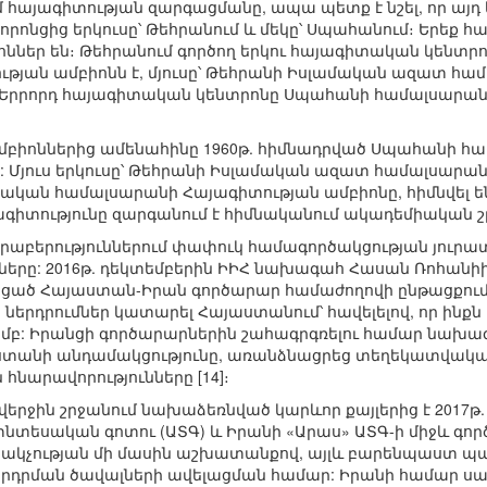
մ հայագիտության զարգացմանը, ապա պետք է նշել, որ այդ ե
րոնցից երկուսը՝ Թեհրանում և մեկը՝ Սպահանում։ Երեք հ
ներ են։ Թեհրանում գործող երկու հայագիտական կենտր
յան ամբիոնն է, մյուսը՝ Թեհրանի Իսլամական ազատ համ
 Երրորդ հայագիտական կենտրոնը Սպահանի համալսարանի 
բիոններից ամենահինը 1960թ. հիմնադրված Սպահանի համ
: Մյուս երկուսը՝ Թեհրանի Իսլամական ազատ համալսարանի
տական համալսարանի Հայագիտության ամբիոնը, հիմնվել
հայագիտությունը զարգանում է հիմնականում ակադեմիական
բերություններում փափուկ համագործակցության յուրա
ումները: 2016թ. դեկտեմբերին ԻԻՀ նախագահ Հասան Ռո
եցած Հայաստան-Իրան գործարար համաժողովի ընթացքում
 ներդրումներ կատարել Հայաստանում՝ հավելելով, որ ինք
մբ: Իրանցի գործարարներին շահագրգռելու համար նախագ
տանի անդամակցությունը, առանձնացրեց տեղեկատվական
հնարավորությունները [14]։
երջին շրջանում նախաձեռնված կարևոր քայլերից է 2017թ
տեսական գոտու (ԱՏԳ) և Իրանի «Արաս» ԱՏԳ-ի միջև գործակ
նակչության մի մասին աշխատանքով, այլև բարենպաստ պ
րդրման ծավալների ավելացման համար: Իրանի համար 