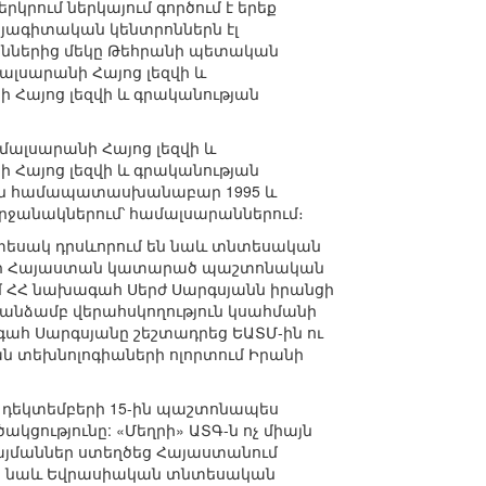
րկրում ներկայում գործում է երեք
այագիտական կենտրոններն էլ
ոններից մեկը Թեհրանի պետական
ալսարանի Հայոց լեզվի և
Հայոց լեզվի և գրականության
ալսարանի Հայոց լեզվի և
 Հայոց լեզվի և գրականության
 են համապատասխանաբար 1995 և
 շրջանակներում՝ համալսարաններում։
տեսակ դրսևորում են նաև տնտեսական
հանիի Հայաստան կատարած պաշտոնական
 ՀՀ նախագահ Սերժ Սարգսյանն իրանցի
ն անձամբ վերահսկողություն կսահմանի
ահ Սարգսյանը շեշտադրեց ԵԱՏՄ-ին ու
 տեխնոլոգիաների ոլորտում Իրանի
. դեկտեմբերի 15-ին պաշտոնապես
ցությունը: «Մեղրի» ԱՏԳ-ն ոչ միայն
այմաններ ստեղծեց Հայաստանում
սա նաև Եվրասիական տնտեսական