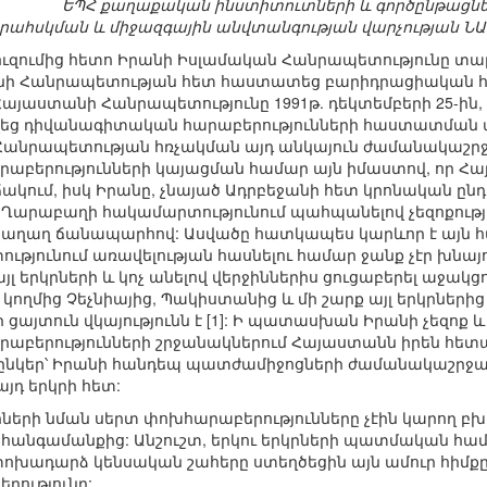
ԵՊՀ քաղաքական ինստիտուտների և գործընթացնե
երահսկման և միջազգային անվտանգության վարչության 
ուզումից հետո Իրանի Իսլամական Հանրապետությունը տար
նի Հանրապետության հետ հաստատեց բարիդրացիական հա
աստանի Հանրապետությունը 1991թ. դեկտեմբերի 25-ին, ի
վեց դիվանագիտական հարաբերությունների հաստատման ա
անրապետության հռչակման այդ անկայուն ժամանակաշր
բերությունների կայացման համար այն իմաստով, որ Հ
ում, իսկ Իրանը, չնայած Ադրբեջանի հետ կրոնական ընդ
 Ղարաբաղի հակամարտությունում պահպանելով չեզոքություն
խաղաղ ճանապարհով: Ասվածը հատկապես կարևոր է այն հ
յունում առավելության հասնելու համար ջանք չէր խնայ
յլ երկրների և կոչ անելով վերջիններիս ցուցաբերել աջակցութ
ողմից Չեչնիայից, Պակիստանից և մի շարք այլ երկրներ
 ցայտուն վկայությունն է [1]: Ի պատասխան Իրանի չեզոք
բերությունների շրջանակներում Հայաստանն իրեն հետա
ընկեր՝ Իրանի հանդեպ պատժամիջոցների ժամանակաշրջա
յդ երկրի հետ:
ների նման սերտ փոխհարաբերությունները չէին կարող բխե
ւ հանգամանքից: Անշուշտ, երկու երկրների պատմական հա
ադարձ կենսական շահերը ստեղծեցին այն ամուր հիմքը
րությունը: