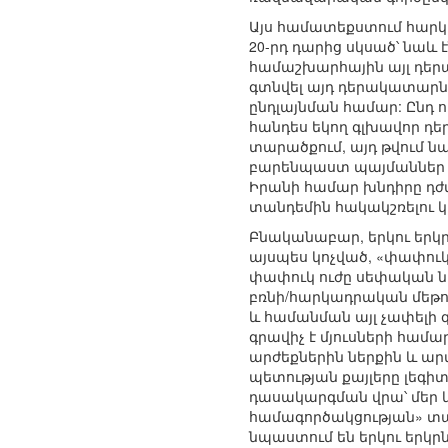
Այս համատեքստում հար
20-րդ դարից սկսած՝ նա
համաշխարհային այլ դեր
գտնվել այդ դերակատարն
ընդլայնման համար: Ընդ ո
հանդես եկող գլխավոր դ
տարածքում, այդ թվում 
բարենպաստ պայմաններ 
Իրանի համար խնդիրը դժ
տանդեմին հակակշռելու 
Բնականաբար, երկու երկրն
այսպես կոչված, «փափուկ
փափուկ ուժը սեփական նպ
բռնի/հարկադրական մեթոդն
և համանման այլ չափելի գ
գրավիչ է մյուսների համա
արժեքներին ներքին և ար
պետության քայլերը լեգիտի
դասակարգման վրա՝ մեր կ
համագործակցության» տակ
նպաստում են երկու երկ