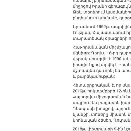
համարել բրիտանական
«B
միջոցով Իրանի գերագույն
Թեև տեղերում կազմակերպո
ընդհանուր առմամբ, գործո
Երևանում 1992թ. ապրիլին
էության, Հայաստանում ի
տարատեսակ ծրագրերի ու
Հայ-իրանական միջմշակո
մզկիթը: Դեռևս 18-րդ դար
վերակառուցվել է 1990-ա
իրավունքով տրվել է Իր
մշտապես դսևորել են առ
և բարեկամության:
Հետաքրքրական է, որ սկս
2016թ. հոկտեմբերի 12-ի
«այսօրվա միջոցառման նպ
ապրում են բացառիկ խաղ
Դեսպանի խոսքով, այդուհ
կյանքի, տոները միասին տ
կրոնական ծեսեր, Ղուրանի
2018թ. փետրվարի 9-ին ն