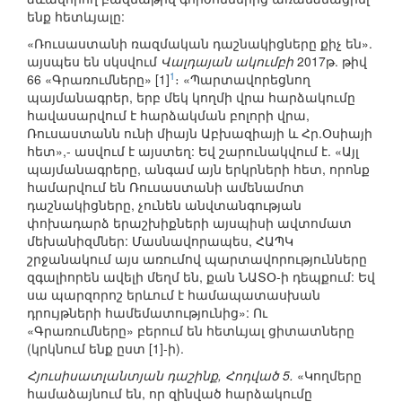
ենք հետևյալը:
«Ռուսաստանի ռազմական դաշնակիցները քիչ են».
այսպես են սկսվում
Վալդայան ակումբի
2017թ. թիվ
1
66 «Գրառումները» [1]
։ «Պարտավորեցնող
պայմանագրեր, երբ մեկ կողմի վրա հարձակումը
հավասարվում է հարձակման բոլորի վրա,
Ռուսաստանն ունի միայն Աբխազիայի և Հր.Օսիայի
հետ»,- ասվում է այստեղ: Եվ շարունակվում է. «Այլ
պայմանագրերը, անգամ այն երկրների հետ, որոնք
համարվում են Ռուսաստանի ամենամոտ
դաշնակիցները, չունեն անվտանգության
փոխադարձ երաշխիքների այսպիսի ավտոմատ
մեխանիզմներ: Մասնավորապես, ՀԱՊԿ
շրջանակում այս առումով պարտավորությունները
զգալիորեն ավելի մեղմ են, քան ՆԱՏՕ-ի դեպքում: Եվ
սա պարզորոշ երևում է համապատասխան
դրույթների համեմատությունից»: Ու
«Գրառումները» բերում են հետևյալ ցիտատները
(կրկնում ենք ըստ [1]-ի).
Հյուսիսատլանտյան դաշինք, Հոդված 5.
«Կողմերը
համաձայնում են, որ զինված հարձակումը