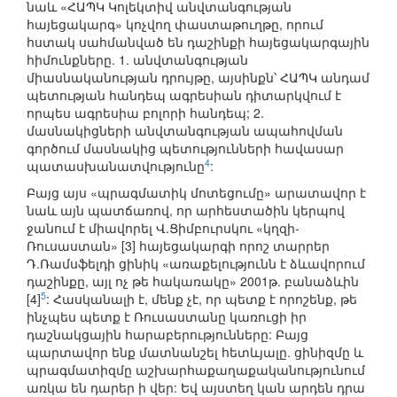
նաև «ՀԱՊԿ Կոլեկտիվ անվտանգության
հայեցակարգ» կոչվող փաստաթուղթը, որում
հստակ սահմանված են դաշինքի հայեցակարգային
հիմունքները. 1. անվտանգության
միասնականության դրույթը, այսինքն՝ ՀԱՊԿ անդամ
պետության հանդեպ ագրեսիան դիտարկվում է
որպես ագրեսիա բոլորի հանդեպ; 2.
մասնակիցների անվտանգության ապահովման
գործում մասնակից պետությունների հավասար
4
պատասխանատվությունը
:
Բայց այս «պրագմատիկ մոտեցումը» արատավոր է
նաև այն պատճառով, որ արհեստածին կերպով
ջանում է միավորել Վ.Ցիմբուրսկու «կղզի-
Ռուսաստան» [3] հայեցակարգի որոշ տարրեր
Դ.Ռամսֆելդի ցինիկ «առաքելությունն է ձևավորում
դաշինքը, այլ ոչ թե հակառակը» 2001թ. բանաձևին
5
[4]
: Հասկանալի է, մենք չէ, որ պետք է որոշենք, թե
ինչպես պետք է Ռուսաստանը կառուցի իր
դաշնակցային հարաբերությունները: Բայց
պարտավոր ենք մատնանշել հետևյալը. ցինիզմը և
պրագմատիզմը աշխարհաքաղաքականությունում
առկա են դարեր ի վեր: Եվ այստեղ կան արդեն դրա