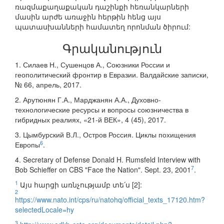
ռազմաքաղաքական դաշինքի հեռանկարների
մասին արժե առաջին հերթին հենց այս
պատասխանների համատեղ որոնման ծիրում:
Գրականություն
1. Силаев Н., Сушенцов А., Союзники России и
геополитический фронтир в Евразии. Валдайские записки,
№ 66, апрель, 2017.
2. Арутюнян Г.А., Марджанян А.А., Духовно-
технологические ресурсы и вопросы союзничества в
гибридных реалиях, «21-й ВЕК», 4 (45), 2017.
3. Цымбурский В.Л., Остров Россия. Циклы похищения
6
Европы
.
4. Secretary of Defense Donald H. Rumsfeld Interview with
7
Bob Schieffer on CBS "Face the Nation". Sept. 23, 2001
.
1
Այս հարցի առնչությամբ տե՛ս [2]:
2
https://www.nato.int/cps/ru/natohq/official_texts_17120.htm?
selectedLocale=hy
3