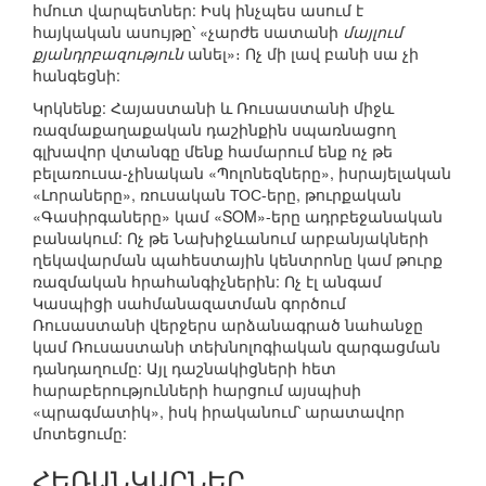
հմուտ վարպետներ: Իսկ ինչպես ասում է
հայկական ասույթը՝ «չարժե սատանի
մայլում
քյանդրբազություն
անել»։ Ոչ մի լավ բանի սա չի
հանգեցնի:
Կրկնենք: Հայաստանի և Ռուսաստանի միջև
ռազմաքաղաքական դաշինքին սպառնացող
գլխավոր վտանգը մենք համարում ենք ոչ թե
բելառուսա-չինական «Պոլոնեզները», իսրայելական
«Լորաները», ռուսական ТОС-երը, թուրքական
«Գասիրգաները» կամ «SOM»-երը ադրբեջանական
բանակում: Ոչ թե Նախիջևանում արբանյակների
ղեկավարման պահեստային կենտրոնը կամ թուրք
ռազմական հրահանգիչներին: Ոչ էլ անգամ
Կասպիցի սահմանազատման գործում
Ռուսաստանի վերջերս արձանագրած նահանջը
կամ Ռուսաստանի տեխնոլոգիական զարգացման
դանդաղումը: Այլ դաշնակիցների հետ
հարաբերությունների հարցում այսպիսի
«պրագմատիկ», իսկ իրականում՝ արատավոր
մոտեցումը:
ՀԵՌԱՆԿԱՐՆԵՐ