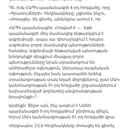
Դե, իսկ ՀԱՊԿ պայմանագրի 4-րդ հոդվածը, որը
«Գրառումների» հեղինակները, չգիտես ինչու,
«մոռացել» են ցիտել, աներկբա ասում է, որ.
ՀԱՊԿ պայմանագիր, Հոդված 4.
«…Եթե
պայմանագրի մեկ մասնակից ենթարկվում է
ագրեսիայի, ապա դա դիտարկվում է որպես
ագրեսիա բոլոր մասնակից պետությունների
հանդեպ: Ագրեսիայի ենթարկված պետության
խնդրանքի դեպքում մնացյալ բոլոր
պետությունները նրան տրամադրում են
անհրաժեշտ օգնություն, ներառյալ ռազմական
օգնություն, ինչպես նաև կսատարեն իրենց
տրամադրության տակ եղած միջոցներով, ըստ ՄԱԿ
կանոնադրության 51-րդ հոդվածի շրջանակներում
նախատեսված կոլեկտիվ անվտանգության
3
իրավունքի»
:
Այսինքն՝ ճիշտ այն, ինչ ասվում է ՆԱՏՕ
պայմանագրի 5-րդ հոդվածում՝ ընդհուպ մինչև
հղում ՄԱԿ կանոնադրության 51-րդ հոդվածի վրա:
Վերջապես, [1]-ի հեղինակները մոռացել են ցիտել