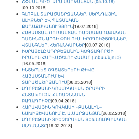
ՇՓՄԱՆ ԳԻԾ–ԱՐԱ ՄԱՐՋԱՆՅԱՆ (05.10.18)
[09.10.2018]
ԳԼՈԲԱԼ ՏԱՐԱԾԱՇՐՋԱՆՆԵՐ, ՍԵՐՆԴԱՅԻՆ
ԱԼԻՔՆԵՐ ԵՎ ՊԱՏՄԱԿԱՆ
ՔԱՂԱՔԱԿԱՆՈՒԹՅՈՒՆ
[19.07.2018]
ՀԱՅԱՍՏԱՆ-ՌՈՒՍԱՍՏԱՆ ՌԱԶՄԱՔԱՂԱՔԱԿԱՆ
ԴԱՇԻՆՔՆ ԱՐԴԻ ՓՈՒԼՈՒՄ. ԻՐՈՂՈՒԹՅՈՒՆՆԵՐ,
ՎՏԱՆԳՆԵՐ, ՀԵՌԱՆԿԱՐՆԵՐ
[09.07.2018]
ԻՍՐԱՅԵԼԸ ԱԴՐԲԵՋԱՆԻՆ ԿՕԳՏԱԳՈՐԾԻ
ԻՐԱՆԻՆ ՀԱՐՎԱԾԵԼՈՒ ՀԱՄԱՐ (տեսանյութ)
[16.05.2018]
ԻՆՏԵՐՆԵՏ ՕԳՏԱՏԵՐԵՐԻ ԹԻՎԸ
ՀԱՅԱՍՏԱՆՈՒՄ ԵՎ
ՏԱՐԱԾԱՇՐՋԱՆՈՒՄ
[08.05.2018]
ԱԴՐԲԵՋԱՆԻ ԿՈՍՄԻԿԱԿԱՆ ԾՐԱԳՐԻ
ՀԵՏԱԽՈՒԶԱ-ՀԵՌԱԶՆՆՄԱՆ
ԲԱՂԱԴՐԻՉԸ
[09.04.2018]
ՀԱՐԱՎԱՅԻՆ ԿՈՎԿԱՍԻ «ԲԱՆԱԼԻՆ»
ՆԱԽԻՋԵՎԱՆՈՒՄ Է. Ա.ՄԱՐՋԱՆՅԱՆ
[26.02.2018]
ԱԴՐԲԵՋԱՆԻ ՏԻԵԶԵՐԱԿԱՆ ՏԵԽՆՈԼՈԳԻԱԿԱՆ
ՍԵԳՄԵՆՏԸ
[19.02.2018]