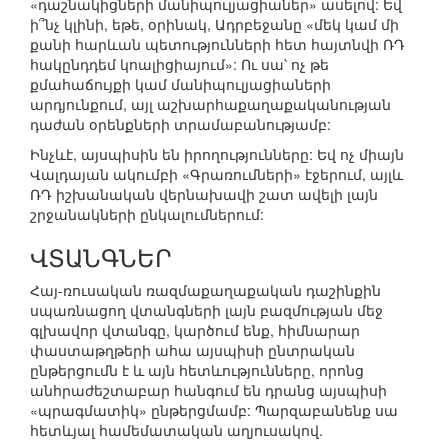
«դաշնակիցների մանիպուլյացիաներ» ասելով: Եվ
ի՞նչ կլինի, եթե, օրինակ, Ադրբեջանը «մեկ կամ մի
քանի հարևան պետությունների հետ հայտնվի ՌԴ
հակընդդեմ կոալիցիայում»: Ու սա՝ ոչ թե
քմահաճույքի կամ մանիպուլյացիաների
արդյունքում, այլ աշխարհաքաղաքականության
դաժան օրենքների տրամաբանությամբ:
Ինչևէ, այսպիսին են իրողությունները: Եվ ոչ միայն
Վալդայան ակումբի «Գրառումների» էջերում, այլև
ՌԴ իշխանական վերնախավի շատ ավելի լայն
շրջանակների ընկալումներում:
ՎՏԱՆԳՆԵՐ
Հայ-ռուսական ռազմաքաղաքական դաշինքին
սպառնացող վտանգների լայն բազմության մեջ
գլխավոր վտանգը, կարծում ենք, հիմնարար
փաստաթղթերի ահա այսպիսի ընտրական
ընթերցումն է և այն հետևությունները, որոնց
անհրաժեշտաբար հանգում են դրանց այսպիսի
«պրագմատիկ» ընթերցմամբ: Պարզաբանենք սա
հետևյալ համեմատական աղյուսակով.