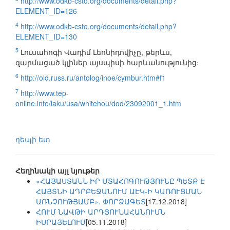
http://www.odkb-csto.org/documents/detail.php?
ELEMENT_ID=126
4
http://www.odkb-csto.org/documents/detail.php?
ELEMENT_ID=130
5
Լուսահոգի Վադիմ Լեոնիդովիչը, թերևս,
զարմացած կլիներ այսպիսի հարևանությունից։
6
http://old.russ.ru/antolog/inoe/cymbur.htm#f1
7
http://www.tep-
online.info/laku/usa/whitehou/dod/23092001_1.htm
դեպի ետ
Հեղինակի այլ նյութեր
«ՀԱՅԱՍՏԱՆՆ ԻՐ ՄՏԱՀՈԳՈՒԹՅՈՒՆԸ ՊԵՏՔ Է
ՀԱՅՏՆԻ ԱԴՐԲԵՋԱՆՈՒՄ ԱԷԿ-Ի ԿԱՌՈՒՑՄԱՆ
ԱՌՆՉՈՒԹՅԱՄԲ». ՓՈՐՁԱԳԵՏ
[17.12.2018]
ՀՈՒՄ ՆԱՎԹԻ ԱՐԴՅՈՒՆԱՀԱՆՈՒՄՆ
ԻՍՐԱՅԵԼՈՒՄ
[05.11.2018]