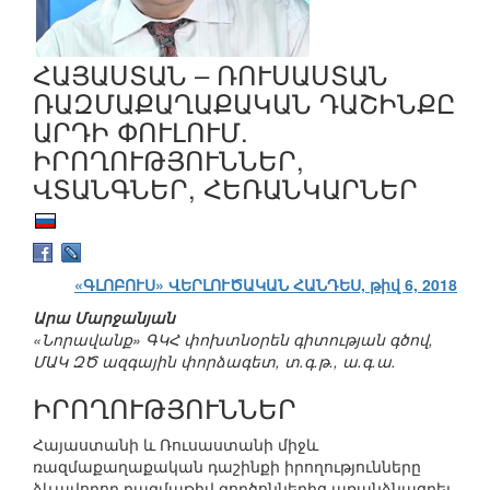
ՀԱՅԱՍՏԱՆ – ՌՈՒՍԱՍՏԱՆ
ՌԱԶՄԱՔԱՂԱՔԱԿԱՆ ԴԱՇԻՆՔԸ
ԱՐԴԻ ՓՈՒԼՈՒՄ.
ԻՐՈՂՈՒԹՅՈՒՆՆԵՐ,
ՎՏԱՆԳՆԵՐ, ՀԵՌԱՆԿԱՐՆԵՐ
«ԳԼՈԲՈՒՍ» ՎԵՐԼՈՒԾԱԿԱՆ ՀԱՆԴԵՍ, թիվ 6, 2018
Արա Մարջանյան
«Նորավանք» ԳԿՀ փոխտնօրեն գիտության գծով,
ՄԱԿ ԶԾ ազգային փորձագետ, տ.գ.թ., ա.գ.ա.
ԻՐՈՂՈՒԹՅՈՒՆՆԵՐ
Հայաստանի և Ռուսաստանի միջև
ռազմաքաղաքական դաշինքի իրողությունները
ձևավորող բազմաթիվ գործոններից առանձնացրել