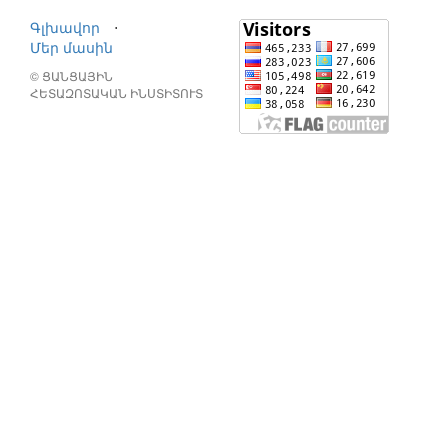
Գլխավոր
⋅
Մեր մասին
© ՑԱՆՑԱՅԻՆ
ՀԵՏԱԶՈՏԱԿԱՆ ԻՆՍՏԻՏՈՒՏ