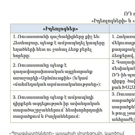
«Պրագմատիկների» այսպիսի մոտեցումը, կարծում