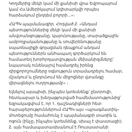
Կողմերից մեկի կամ մի քանիսի վրա Եվրոպայում
կամ Հս.Ամերիկայում կդիտարկվի որպես
հարձակում ընդդեմ բոլորի...»։
ՀԱՊԿ պայմանագիր, Հոդված 2.
«Անդամ
պետություններից մեկի կամ մի քանիսի
անվտանգությանը, կայունությանը, տարածքային
ամբողջականությանը և սուվերենությանը
սպառնալիքի գոյացման դեպքում անդամ
պետություններն անհապաղ գործարկում են
համատեղ խորհրդատվության մեխանիզմները՝
նպատակ ունենալով համադրել իրենց
դիրքորոշումները օգնություն տրամադրելու համար,
մշակում և ընդունում են միջոցներ վտանգը
վերացնելու ուղղությամբ» ։
Ելնելով այսպիսի, ինչպես կտեսնենք՝ ընտրովի,
հետևաբար և խեղաթյուրված համեմատությունից՝
եզրակացվում է, որ 1. դաշնակիցների հետ
հարաբերություններում ՀԱՊԿ այս «պրագմատիկ»
մոտեցումը համահունչ է պայմանագրի տառին և
ոգուն (ինչը, ինչպես կտեսնենք, սխալ է փաստացի);
2. այն համապատասխանում է Ռուսաստանի