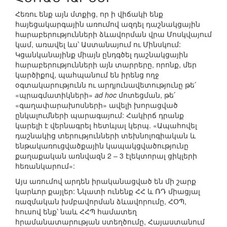
Հեռու ենք այն մտքից, որ ի վիճակի ենք
հայեցակարգային առումով ազդել դաշնակցային
հարաբերությունների ձևավորման վրա Մոսկվայում
կամ, առավել ևս՝ Աստանայում ու Մինսկում:
Կցանկանայինք միայն ընդգծել դաշնակցային
հարաբերությունների այն տարրերը, որոնք, մեր
կարծիքով, պահպանում են իրենց ողջ
օգտակարությունն ու արդյունավետությունը թե՛
«պրագմատիկների»
ad hoc
մոտեցման, թե՛
«գաղափարախոսների» ավելի խորացված
ընկալումների պարագայում: Հակիրճ դրանք
կարելի է վերնագրել հետևյալ կերպ. «Ապահովել
դաշնակից տերությունների տեխնոլոգիական և
ենթակառուցվածքային կապակցվածությունը
քաղաքական առնվազն 2 – 3 էլեկտորալ ցիկլերի
հեռանկարում»:
Այս առումով արդեն իրականացված են մի շարք
կարևոր քայլեր: Նկատի ունենք ՀՀ և ՌԴ միացյալ
ռազմական խմբավորման ձևավորումը, ՀՕՊ,
հուսով ենք՝ նաև ՀՀՊ համատեղ
հրամանատարության ստեղծումը, Հայաստանում