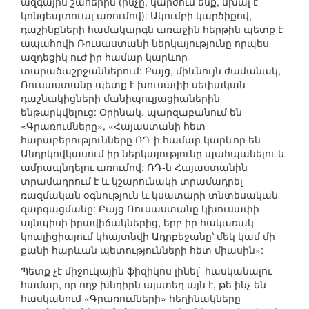
ազգային շահերին (ինչը, կարծում ենք, սխալ է
կոնցեպտուալ առումով): Ակումբի կարծիքով,
դաշինքների համակարգն առաջին հերթին պետք է
ապահովի Ռուսաստանի ներկայությունը որպես
ազդեցիկ ուժ իր համար կարևոր
տարածաշրջաններում: Բայց, միևնույն ժամանակ,
Ռուսաստանը պետք է խուսափի սեփական
դաշնակիցների մանիպուլյացիաներին
ենթարկվելուց: Օրինակ, պարզաբանում են
«Գրառումները», «Հայաստանի հետ
հարաբերությունները ՌԴ-ի համար կարևոր են
Անդրկովկասում իր ներկայությունը պահպանելու և
ամրապնդելու առումով: ՌԴ-ն Հայաստանին
տրամադրում է և կշարունակի տրամադրել
ռազմական օգնություն և կսատարի տնտեսական
զարգացմանը: Բայց Ռուսաստանը կխուսափի
այնպիսի իրավիճակներից, երբ իր հակառակ
կոալիցիայում կհայտնվի Ադրբեջանը՝ մեկ կամ մի
քանի հարևան պետությունների հետ միասին»:
Պետք չէ միջուկային ֆիզիկոս լինել` հասկանալու
համար, որ ողջ խնդիրն այստեղ այն է, թե ինչ են
հասկանում «Գրառումների» հեղինակները