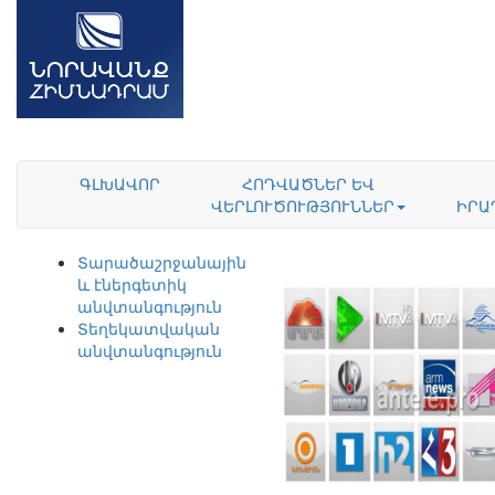
ԳԼԽԱՎՈՐ
ՀՈԴՎԱԾՆԵՐ ԵՎ
ՎԵՐԼՈՒԾՈՒԹՅՈՒՆՆԵՐ
ԻՐԱ
Տարածաշրջանային
և էներգետիկ
անվտանգություն
Տեղեկատվական
անվտանգություն