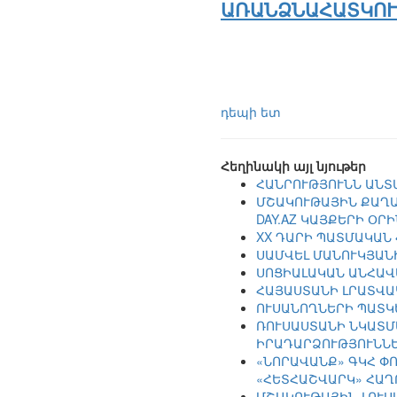
ԱՌԱՆՁՆԱՀԱՏԿՈՒԹՅ
դեպի ետ
Հեղինակի այլ նյութեր
ՀԱՆՐՈՒԹՅՈՒՆՆ ԱՆՏԱ
ՄՇԱԿՈՒԹԱՅԻՆ ՔԱՂԱ
DAY.AZ ԿԱՅՔԵՐԻ ՕՐ
XX ԴԱՐԻ ՊԱՏՄԱԿԱՆ
ՍԱՄՎԵԼ ՄԱՆՈՒԿՅԱՆԻ
ՍՈՑԻԱԼԱԿԱՆ ԱՆՀԱՎ
ՀԱՅԱՍՏԱՆԻ ԼՐԱՏՎԱ
ՈՒՍԱՆՈՂՆԵՐԻ ՊԱՏԿ
ՌՈՒՍԱՍՏԱՆԻ ՆԿԱՏՄ
ԻՐԱԴԱՐՁՈՒԹՅՈՒՆՆ
«ՆՈՐԱՎԱՆՔ» ԳԿՀ Փ
«ՀԵՏՀԱՇՎԱՐԿ» ՀԱ
ՄՇԱԿՈՒԹԱՅԻՆ-ԼՈՒՍ