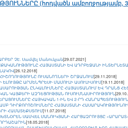
ՈՒՆՆԵՐԸ (հոդվածն ամբողջությամբ, 3
ՐԲԵՐ ՉԷ. Սամվել Մանուկյան
[29.07.2021]
ՔԱԿԱՆՈՒԹՅՈՒՆԸ ՀԱՅԱՍՏԱՆԻ ԵՎ ԱԴՐԲԵՋԱՆԻ ԻՆՏԵՐՆԵՏԱՅԻ
ԻՆԱԿՈՎ
[26.12.2018]
 ՀԻՇՈՂՈՒԹՅՈՒՆԸ ՈՒՍԱՆՈՂՆԵՐԻ ՇՐՋԱՆՈՒՄ
[29.11.2018]
 ԵԼՈՒՅԹԸ ԱՐՄԵՆՊՐԵՍԻ ՄԱՄՈՒԼԻ ԱՍՈՒԼԻՍՈՒՄ
[19.11.2018]
ԱՍԱՐՈՒԹՅԱՆ ԸՆԿԱԼՈՒՄՆԵՐԸ ՀԱՅԱՍՏԱՆՈՒՄ ԵՎ ԴՐԱՆՑ Հ
ԿԱՆ ԿԱՅՔԵՐԻ ԱԶԴԵՑՈՒԹՅԱՆ ՈՒՍՈՒՄՆԱՍԻՐՈՒԹՅՈՒՆ
[29.10
ԵՐԱՑՈՒՄՆԵՐԸ ՀԱՅԿԱԿԱՆ 1-ԻՆ ԵՎ 2-ՐԴ ՀԱՆՐԱՊԵՏՈՒԹՅՈՒ
ԱՄԲ ԴԻՐՔՈՐՈՇՈՒՄՆԵՐԸ ՀԱՅԱՍՏԱՆԻ ՀԱՍԱՐԱԿՈՒԹՅՈՒՆՈՒՄ
ԵՐԻ ՀԱՄԱՏԵՔՍՏՈՒՄ
[11.07.2018]
ՈԽՏՆՕՐԵՆ ՍԱՄՎԵԼ ՄԱՆՈՒԿՅԱՆԻ ՀԱՐՑԱԶՐՈՒՅՑԸ «ԱՐԱՐԱՏ
ՂՈՐԴԱՇԱՐԻՆ
[18.05.2018]
ԱՎՈՐՉԱԿԱՆ-ԴԱՍՏԻԱՐԱԿՉԱԿԱՆ ՀԱՂՈՐԴՈՒՄՆԵՐԸ ՀԱՅԱՍՏ