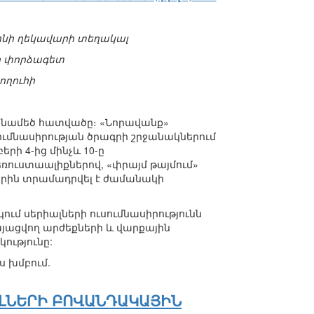
ոնի ղեկավարի տեղակալ
ի փորձագետ
ողուհի
ենամեծ հատվածը։ «Նորավանք»
ւմնասիրության ծրագրի շրջանակներում
ի 4-ից մինչև 10-ը
ռուստաալիքներով, «փրայմ թայմում»
լներին տրամադրվել է ժամանակի
ւմ սերիալների ուսումնասիրությունն
այացվող արժեքների և վարքային
ությունը:
ս խմբում.
ԼՆԵՐԻ ԲՈՎԱՆԴԱԿԱՅԻՆ