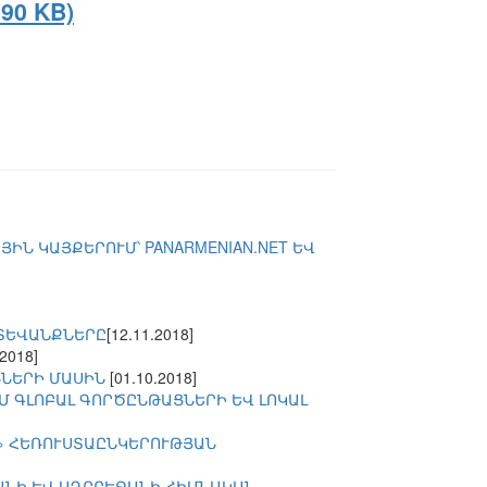
90 KB)
Ն ԿԱՅՔԵՐՈՒՄ՝ PANARMENIAN.NET ԵՎ
ԵՏԵՎԱՆՔՆԵՐԸ
[12.11.2018]
.2018]
ՆՆԵՐԻ ՄԱՍԻՆ
[01.10.2018]
 ԳԼՈԲԱԼ ԳՈՐԾԸՆԹԱՑՆԵՐԻ ԵՎ ԼՈԿԱԼ
» ՀԵՌՈՒՍՏԱԸՆԿԵՐՈՒԹՅԱՆ
ԱՆԻ ԵՎ ԱԴՐԲԵՋԱՆԻ ՀԻՄՆԱԿԱՆ