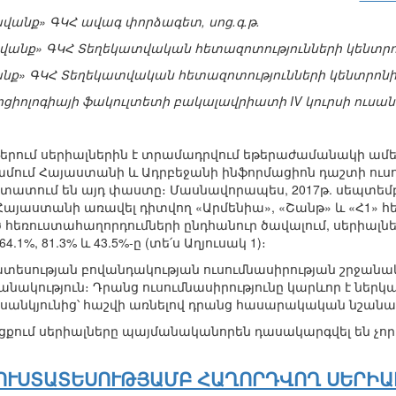
ավանք» ԳԿՀ ավագ փորձագետ, սոց.գ.թ.
ավանք» ԳԿՀ Տեղեկատվական հետազոտությունների կենտր
անք» ԳԿՀ Տեղեկատվական հետազոտությունների կենտրոն
սոցիոլոգիայի ֆակուլտետի բակալավրիատի IV կուրսի ուսան
րում սերիալներին է տրամադրվում եթերաժամանակի ամ
ում Հայաստանի և Ադրբեջանի ինֆորմացիոն դաշտի ուսո
ատում են այդ փաստը։ Մասնավորապես, 2017թ. սեպտեմբեր
յաստանի առավել դիտվող «Արմենիա», «Շանթ» և «Հ1» հե
ված հեռուստահաղորդումների ընդհանուր ծավալում, սերիա
 81.3% և 43.5%-ը (տե՛ս Աղյուսակ 1)։
եսության բովանդակության ուսումնասիրության շրջանակո
նակություն։ Դրանց ուսումնասիրությունը կարևոր է ներկ
անկյունից՝ հաշվի առնելով դրանց հասարակական նշանակ
ցքում սերիալները պայմանականորեն դասակարգվել են չոր
ՈՒՍՏԱՏԵՍՈՒԹՅԱՄԲ ՀԱՂՈՐԴՎՈՂ ՍԵՐԻԱ