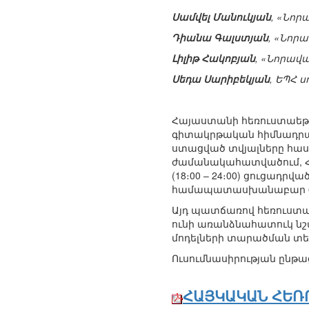
Սամվել Մանուկյան
, «Նոր
Դիանա Գալստյան
, «Նոր
Լիլիթ Հակոբյան
, «Նորավ
Սեդա Սարիբեկյան
, ԵՊՀ 
Հայաստանի հեռուստաեթե
գիտակրթական հիմնադրամ
ստացված տվյալները հաստ
ժամանակահատվածում, Հա
(18։00 – 24։00) ցուցադր
համապատասխանաբար 64.1%,
Այդ պատճառով հեռուստատ
ունի առանձնահատուկ նշա
մոդելների տարածման տես
Ուսումնասիրության ընթա
ՀԱՅԿԱԿԱՆ ՀԵՌ