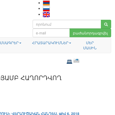
բաժանորդագրվել
ՄՍԱԳՐԵՐ
ՀՐԱՏԱՐԱԿՈՒՄՆԵՐ
ՄԵՐ
ՄԱՍԻՆ
ԹՅԱՄԲ ՀԱՂՈՐԴՎՈՂ
Ն
ԲՈՒՍ» ՎԵՐԼՈՒԾԱԿԱՆ ՀԱՆԴԵՍ, թիվ 6, 2018