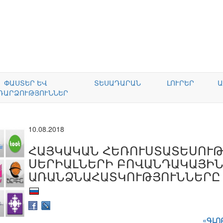
ՓԱՍՏԵՐ ԵՎ
ՏԵՍԱԴԱՐԱՆ
ԼՈՒՐԵՐ
Ա
ԴԱՐՁՈՒԹՅՈՒՆՆԵՐ
10.08.2018
ՀԱՅԿԱԿԱՆ ՀԵՌՈՒՍՏԱՏԵՍՈՒ
ՍԵՐԻԱԼՆԵՐԻ ԲՈՎԱՆԴԱԿԱՅԻ
ԱՌԱՆՁՆԱՀԱՏԿՈՒԹՅՈՒՆՆԵՐԸ
«ԳԼՈ