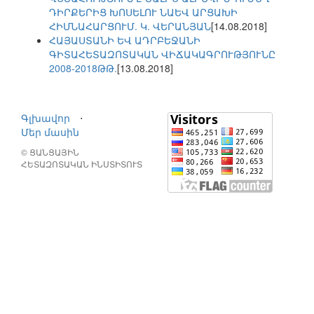
ԴԻՐՔԵՐԻՑ ԽՈՍԵԼՈՒ ՆԱԵՎ ԱՐՑԱԽԻ
ՀԻՄՆԱՀԱՐՑՈՒՄ. Կ. ՎԵՐԱՆՅԱՆ
[14.08.2018]
ՀԱՅԱՍՏԱՆԻ ԵՎ ԱԴՐԲԵՋԱՆԻ
ԳԻՏԱՀԵՏԱԶՈՏԱԿԱՆ ՎԻՃԱԿԱԳՐՈՒԹՅՈՒՆԸ
2008-2018ԹԹ.
[13.08.2018]
Գլխավոր
⋅
Մեր մասին
© ՑԱՆՑԱՅԻՆ
ՀԵՏԱԶՈՏԱԿԱՆ ԻՆՍՏԻՏՈՒՏ