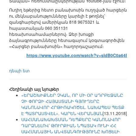
Տապան» հեռուստաընկերության Youtube-յան էջում։
Ուղիղ եթերից հետո բանախոսին ուղղված հարցերն
ու մեկնաբանությունները կարելի է թողնել՝
զանգհարելով ամերիկյան 818 9675321 և
հայաստանյան 060 351131
հեռախոսահամարներով։ Ձեր խոսքի
ձայնագրությունները հետագայում կօգտագործվեն
«Հարցեր բանախոսին» հաղորդաշարում։
https://www.youtube.com/watch?v=sIdB0C0a64I
դեպի ետ
Հեղինակի այլ նյութեր
«ԵՐԱՇԽԻՔՆԵՐ ՉԿԱՆ, ՈՐ ՄԻ ՕՐ ԱԴՐԲԵՋԱՆԸ
ՉԻ ՓՈՐՁԻ ՀԱՅԱՍՏԱՆԻ ԳՅՈՒՂԵՐԸ
ԿԱՆՈՆԱՎՈՐ ՀՐԹԻՌԱԿՈԾԵԼ. ՆԱԽԱՊԵՍ ՊԵՏՔ
Է ՊԱՏՐԱՍՏՎԵԼ». ԿԱՐԵՆ ՎԵՐԱՆՅԱՆ
[13.11.2018]
ՍԱՀՄԱՆԱԽԱԽՏՄԱՆ ԴԵՊՔԵՐԸ ԿԱՆՈՆԱՎՈՐ
ԴԱՐՁՆԵԼՈՎ՝ ԹՈՒՐՔԻԱՆ ՆՊԱՏԱԿ ՈՒՆԻ ՀՀ
ՍԱՀՄԱՆԱՅԻՆ ԱՆՎՏԱՆԳՈՒԹՅՈՒՆԸ ԽՈՑԵԼԻ