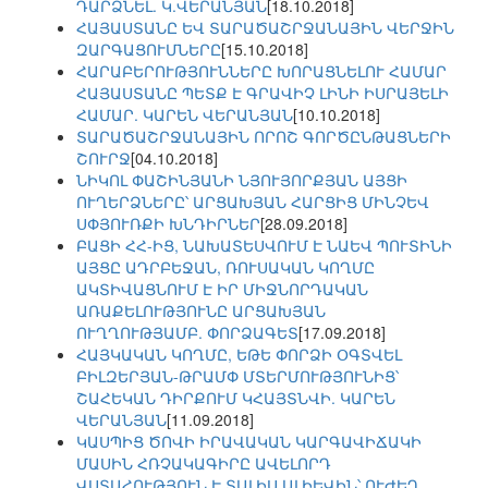
ԴԱՐՁՆԵԼ. Կ.ՎԵՐԱՆՅԱՆ
[18.10.2018]
ՀԱՅԱՍՏԱՆԸ ԵՎ ՏԱՐԱԾԱՇՐՋԱՆԱՅԻՆ ՎԵՐՋԻՆ
ԶԱՐԳԱՑՈՒՄՆԵՐԸ
[15.10.2018]
ՀԱՐԱԲԵՐՈՒԹՅՈՒՆՆԵՐԸ ԽՈՐԱՑՆԵԼՈՒ ՀԱՄԱՐ
ՀԱՅԱՍՏԱՆԸ ՊԵՏՔ Է ԳՐԱՎԻՉ ԼԻՆԻ ԻՍՐԱՅԵԼԻ
ՀԱՄԱՐ. ԿԱՐԵՆ ՎԵՐԱՆՅԱՆ
[10.10.2018]
ՏԱՐԱԾԱՇՐՋԱՆԱՅԻՆ ՈՐՈՇ ԳՈՐԾԸՆԹԱՑՆԵՐԻ
ՇՈՒՐՋ
[04.10.2018]
ՆԻԿՈԼ ՓԱՇԻՆՅԱՆԻ ՆՅՈՒՅՈՐՔՅԱՆ ԱՅՑԻ
ՈՒՂԵՐՁՆԵՐԸ՝ ԱՐՑԱԽՅԱՆ ՀԱՐՑԻՑ ՄԻՆՉԵՎ
ՍՓՅՈՒՌՔԻ ԽՆԴԻՐՆԵՐ
[28.09.2018]
ԲԱՑԻ ՀՀ-ԻՑ, ՆԱԽԱՏԵՍՎՈՒՄ Է ՆԱԵՎ ՊՈՒՏԻՆԻ
ԱՅՑԸ ԱԴՐԲԵՋԱՆ, ՌՈՒՍԱԿԱՆ ԿՈՂՄԸ
ԱԿՏԻՎԱՑՆՈՒՄ Է ԻՐ ՄԻՋՆՈՐԴԱԿԱՆ
ԱՌԱՔԵԼՈՒԹՅՈՒՆԸ ԱՐՑԱԽՅԱՆ
ՈՒՂՂՈՒԹՅԱՄԲ. ՓՈՐՁԱԳԵՏ
[17.09.2018]
ՀԱՅԿԱԿԱՆ ԿՈՂՄԸ, ԵԹԵ ՓՈՐՁԻ ՕԳՏՎԵԼ
ԲԻԼԶԵՐՅԱՆ-ԹՐԱՄՓ ՄՏԵՐՄՈՒԹՅՈՒՆԻՑ՝
ՇԱՀԵԿԱՆ ԴԻՐՔՈՒՄ ԿՀԱՅՏՆՎԻ. ԿԱՐԵՆ
ՎԵՐԱՆՅԱՆ
[11.09.2018]
ԿԱՍՊԻՑ ԾՈՎԻ ԻՐԱՎԱԿԱՆ ԿԱՐԳԱՎԻՃԱԿԻ
ՄԱՍԻՆ ՀՌՉԱԿԱԳԻՐԸ ԱՎԵԼՈՐԴ
ՎՍՏԱՀՈՒԹՅՈՒՆ Է ՏԱԼԻՍ ԱԼԻԵՎԻՆ՝ ՈՒԺԵՂ