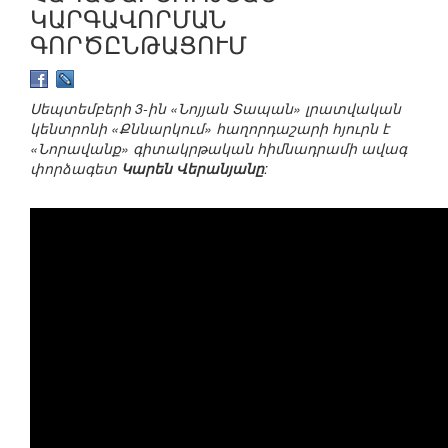
ԿԱՐԳԱՎՈՐՄԱՆ
ԳՈՐԾԸՆԹԱՑՈՒՄ
Սեպտեմբերի 3-ին «Նոյյան Տապան» լրատվական
կենտրոնի «Քննարկում» հաղորդաշարի հյուրն է
«Նորավանք» գիտակրթական հիմնադրամի ավագ
փորձագետ
Կարեն Վերանյանը
: