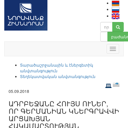
բաժանո
Տարածաշրջանային և էներգետիկ
անվտանգություն
Տեղեկատվական անվտանգություն
05.09.2018
ԱԴՐԲԵՋԱՆԸ ՀՈՒՅՍ ՈՒՆԵՐ,
ՈՐ ԳԵՐՄԱՆԻԱՆ ԿՆԵՐԳՐԱՎՎԻ
ԱՐՑԱԽՅԱՆ
ՀԱԿԱՄԱՐՏՈՒԹՅԱՆ