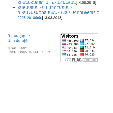
ՀԻՄՆԱՀԱՐՑՈՒՄ. Կ. ՎԵՐԱՆՅԱՆ
[14.08.2018]
ՀԱՅԱՍՏԱՆԻ ԵՎ ԱԴՐԲԵՋԱՆԻ
ԳԻՏԱՀԵՏԱԶՈՏԱԿԱՆ ՎԻՃԱԿԱԳՐՈՒԹՅՈՒՆԸ
2008-2018ԹԹ.
[13.08.2018]
Գլխավոր
⋅
Մեր մասին
© ՑԱՆՑԱՅԻՆ
ՀԵՏԱԶՈՏԱԿԱՆ ԻՆՍՏԻՏՈՒՏ