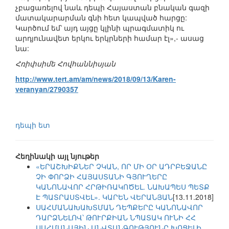
չբացառելով նաև դեպի Հայաստան բնական գազի
մատակարարման գնի հետ կապված հարցը:
Կարծում եմ՝ այդ այցը կլինի պրագմատիկ ու
արդյունավետ երկու երկրների համար էլ»,- ասաց
նա:
Հռիփսիմե Հովհաննիսյան
http://www.tert.am/am/news/2018/09/13/Karen-
veranyan/2790357
դեպի ետ
Հեղինակի այլ նյութեր
«ԵՐԱՇԽԻՔՆԵՐ ՉԿԱՆ, ՈՐ ՄԻ ՕՐ ԱԴՐԲԵՋԱՆԸ
ՉԻ ՓՈՐՁԻ ՀԱՅԱՍՏԱՆԻ ԳՅՈՒՂԵՐԸ
ԿԱՆՈՆԱՎՈՐ ՀՐԹԻՌԱԿՈԾԵԼ. ՆԱԽԱՊԵՍ ՊԵՏՔ
Է ՊԱՏՐԱՍՏՎԵԼ». ԿԱՐԵՆ ՎԵՐԱՆՅԱՆ
[13.11.2018]
ՍԱՀՄԱՆԱԽԱԽՏՄԱՆ ԴԵՊՔԵՐԸ ԿԱՆՈՆԱՎՈՐ
ԴԱՐՁՆԵԼՈՎ՝ ԹՈՒՐՔԻԱՆ ՆՊԱՏԱԿ ՈՒՆԻ ՀՀ
ՍԱՀՄԱՆԱՅԻՆ ԱՆՎՏԱՆԳՈՒԹՅՈՒՆԸ ԽՈՑԵԼԻ