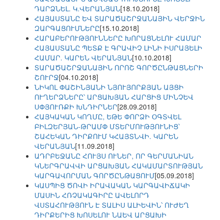
ԴԱՐՁՆԵԼ. Կ.ՎԵՐԱՆՅԱՆ
[18.10.2018]
ՀԱՅԱՍՏԱՆԸ ԵՎ ՏԱՐԱԾԱՇՐՋԱՆԱՅԻՆ ՎԵՐՋԻՆ
ԶԱՐԳԱՑՈՒՄՆԵՐԸ
[15.10.2018]
ՀԱՐԱԲԵՐՈՒԹՅՈՒՆՆԵՐԸ ԽՈՐԱՑՆԵԼՈՒ ՀԱՄԱՐ
ՀԱՅԱՍՏԱՆԸ ՊԵՏՔ Է ԳՐԱՎԻՉ ԼԻՆԻ ԻՍՐԱՅԵԼԻ
ՀԱՄԱՐ. ԿԱՐԵՆ ՎԵՐԱՆՅԱՆ
[10.10.2018]
ՏԱՐԱԾԱՇՐՋԱՆԱՅԻՆ ՈՐՈՇ ԳՈՐԾԸՆԹԱՑՆԵՐԻ
ՇՈՒՐՋ
[04.10.2018]
ՆԻԿՈԼ ՓԱՇԻՆՅԱՆԻ ՆՅՈՒՅՈՐՔՅԱՆ ԱՅՑԻ
ՈՒՂԵՐՁՆԵՐԸ՝ ԱՐՑԱԽՅԱՆ ՀԱՐՑԻՑ ՄԻՆՉԵՎ
ՍՓՅՈՒՌՔԻ ԽՆԴԻՐՆԵՐ
[28.09.2018]
ՀԱՅԿԱԿԱՆ ԿՈՂՄԸ, ԵԹԵ ՓՈՐՁԻ ՕԳՏՎԵԼ
ԲԻԼԶԵՐՅԱՆ-ԹՐԱՄՓ ՄՏԵՐՄՈՒԹՅՈՒՆԻՑ՝
ՇԱՀԵԿԱՆ ԴԻՐՔՈՒՄ ԿՀԱՅՏՆՎԻ. ԿԱՐԵՆ
ՎԵՐԱՆՅԱՆ
[11.09.2018]
ԱԴՐԲԵՋԱՆԸ ՀՈՒՅՍ ՈՒՆԵՐ, ՈՐ ԳԵՐՄԱՆԻԱՆ
ԿՆԵՐԳՐԱՎՎԻ ԱՐՑԱԽՅԱՆ ՀԱԿԱՄԱՐՏՈՒԹՅԱՆ
ԿԱՐԳԱՎՈՐՄԱՆ ԳՈՐԾԸՆԹԱՑՈՒՄ
[05.09.2018]
ԿԱՍՊԻՑ ԾՈՎԻ ԻՐԱՎԱԿԱՆ ԿԱՐԳԱՎԻՃԱԿԻ
ՄԱՍԻՆ ՀՌՉԱԿԱԳԻՐԸ ԱՎԵԼՈՐԴ
ՎՍՏԱՀՈՒԹՅՈՒՆ Է ՏԱԼԻՍ ԱԼԻԵՎԻՆ՝ ՈՒԺԵՂ
ԴԻՐՔԵՐԻՑ ԽՈՍԵԼՈՒ ՆԱԵՎ ԱՐՑԱԽԻ