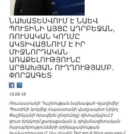
ՆԱԽԱՏԵՍՎՈՒՄ Է ՆԱԵՎ
ՊՈՒՏԻՆԻ ԱՅՑԸ ԱԴՐԲԵՋԱՆ,
ՌՈՒՍԱԿԱՆ ԿՈՂՄԸ
ԱԿՏԻՎԱՑՆՈՒՄ Է ԻՐ
ՄԻՋՆՈՐԴԱԿԱՆ
ԱՌԱՔԵԼՈՒԹՅՈՒՆԸ
ԱՐՑԱԽՅԱՆ ՈՒՂՂՈՒԹՅԱՄԲ.
ՓՈՐՁԱԳԵՏ
13.09.18
Ռուսաստանի Դաշնության նախագահ Վլադիմիր
Պուտինի կողմից Հայաստանի վարչապետ Նիկոլ
Փաշինյանի հրավերն ընդունելը դիտարկվում է
զուտ երկկողմ քաղաքական և դիվանագիտական
հարաբերությունների օրինաչափության
համատեքստում: Այս մասին Tert.am-ի հետ զրույցում