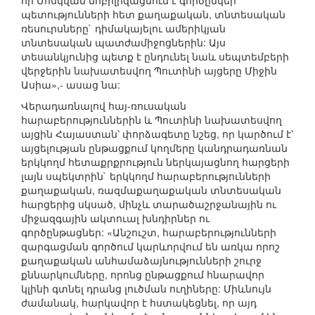
որ Մոսկվան մոբիլիզացնում է գործընկեր
պետությունների հետ քաղաքական, տնտեսական
ռեսուրսները` դիմակայելու ամերիկյան
տնտեսական պատժամիջոցներին: Այս
տեսանկյունից պետք է ընդունել նաև սեպտեմբերի
վերջերին նախատեսվող Պուտինի այցերը Միջին
Ասիա»,- ասաց նա:
Վերադառնալով հայ-ռուսական
հարաբերություններին և Պուտինի նախատեսվող
այցին Հայաստան՝ փորձագետը նշեց, որ կարծում է՝
այցելության ընթացքում կողմերը կանդրադառնան
երկկողմ հետաքրքրություն ներկայացնող հարցերի
լայն սպեկտրին` երկկողմ հարաբերությունների
քաղաքական, ռազմաքաղաքական տնտեսական
հարցերից սկսած, մինչև տարածաշրջանային ու
միջազգային ակտուալ խնդիրներ ու
գործընթացներ: «Անշուշտ, հարաբերությունների
զարգացման գործում կարևորվում են առկա որոշ
քաղաքական անհամաձայնությունների շուրջ
քննարկումները, որոնց ընթացքում հնարավոր
կլինի գտնել դրանց լուծման ուղիները: Միևնույն
ժամանակ, հարկավոր է հստակեցնել, որ այդ