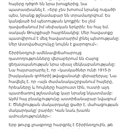
հայերը դժգոհ են նրա խոսքերից, նա
պատասխանել է. «Երբ չես խոսում նրանց ուզածի
պես, նրանք թշնամաբար են տրամադրվում: Ես
կանգնած եմ պետության կողքին: Ես չեմ
դավաճանում իմ սեփական երկրին: Ես հայ եմ,
սակայն Թուրքիայի հայրենակից: Մեր հավատքը
պատվիրում է մեզ հավատարիմ լինել պետությանը:
Մեր Աստվածաշունչը նույնն է քարոզում»:
Շիրինօղլուի ամենավիճահարույց
դատողությունները վերաբերում են Հայոց
ցեղասպանության նրա սխալ մեկնաբանությանը:
Նա հայտարարել է, որ «կասկածներ ունի 1915-ի
[հայկական զոհերի] թվաքանակի վերաբերյալ: Նա
հավելել է, որ «այն ժամանակաշրջանում հայերը,
հրեաները և հույները հարուստ էին, ուստի այդ
պատճառով թշնամանք կար նրանց նկատմամբ:
Այժմ հայ բնակչությունը աստիճանաբար նվազում
է: Ծնելիության մակարդակը ցածր է, մահացության
մակարդակը՝ բարձր: Կան նաև խառն
ամուսնություններ»:
Երբ թուրք լրագրողը հարցրել է Շիրինօղլուին, թե