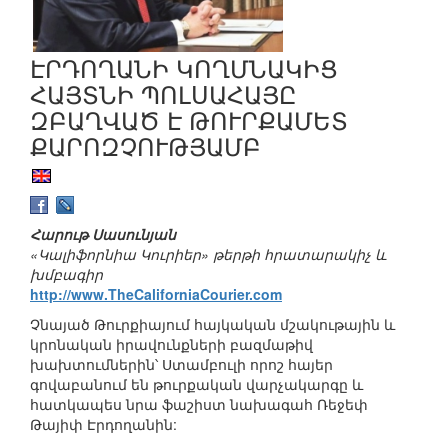
ԷՐԴՈՂԱՆԻ ԿՈՂՄՆԱԿԻՑ
ՀԱՅՏՆԻ ՊՈԼՍԱՀԱՅԸ
ԶԲԱՂՎԱԾ Է ԹՈՒՐՔԱՄԵՏ
ՔԱՐՈԶՉՈՒԹՅԱՄԲ
Հարութ Սասունյան
«Կալիֆորնիա Կուրիեր» թերթի հրատարակիչ և
խմբագիր
http://www.TheCaliforniaCourier.com
Չնայած Թուրքիայում հայկական մշակութային և
կրոնական իրավունքների բազմաթիվ
խախտումներին՝ Ստամբուլի որոշ հայեր
գովաբանում են թուրքական վարչակարգը և
հատկապես նրա ֆաշիստ նախագահ Ռեջեփ
Թայիփ Էրդողանին: