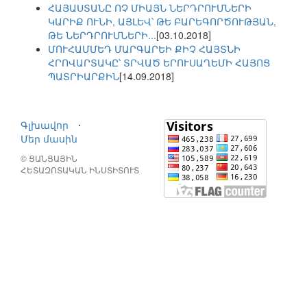
ՀԱՅԱՍՏԱՆԸ ՈՉ ՄԻԱՅՆ ՆԵՐԴՐՈՒՄՆԵՐԻ
ԿԱՐԻՔ ՈՒՆԻ, ԱՅԼԵՎ՝ ԹԵ ԲԱՐԵԳՈՐԾՈՒԹՅԱՆ,
ԹԵ ՆԵՐԴՐՈՒՄՆԵՐԻ...
[03.10.2018]
ՄՈՒՀԱՄՄԵԴ ՄԱՐԳԱՐԵԻ ՔԻՉ ՀԱՅՏՆԻ
ՀՐՈՎԱՐՏԱԿԸ՝ ՏՐՎԱԾ ԵՐՈՒՍԱՂԵՄԻ ՀԱՅՈՑ
ՊԱՏՐԻԱՐՔԻՆ
[14.09.2018]
Գլխավոր
⋅
Մեր մասին
© ՑԱՆՑԱՅԻՆ
ՀԵՏԱԶՈՏԱԿԱՆ ԻՆՍՏԻՏՈՒՏ