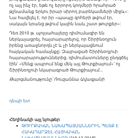
ոչ այլ ինչ էր, եթե ոչ երրորդ կողմերի հրահրած
թշնամանք երկու իրար սիրող բարեկամների միջև»:
Նա հավելել է, որ իր «պապը զոհերի թվում էր,
սակայն նրանց թվում կային նաև շատ թուրքեր»:
Դեռ 2010 թ. պոլսահայերը դիմումագիր են
ներկայացրել, հայտարարելով, որ Շիրինօղլուն
իրենց առաջնորդն չէ և չի ներկայացնում
հայկական համայնքը: Զայրացած Շիրինօղլուի
հայտարարություններից, դիմումատուները ընդգծել
էին՝ «Մենք ապրում ենք մեկ այլ Թուրքիայում»՝ ոչ
Շիրինօղլուի նկարագրած Թուրքիայում...
Թարգմանությունը՝ Ռուզաննա Ավագյանի
դեպի ետ
Հեղինակի այլ նյութեր
ԹՈՒՐՔԱԿԱՆ ՆԱԽԱՊԱՅՄԱՆՆԵՐԻՆ ՊԵՏՔ Է
ՀԱԿԱԴԱՐՁԵԼ ՀԱՅԿԱԿԱՆ
ՆԱԽԱՊԱՅՄԱՆՆԵՐՈՎ
[19.12.2018]