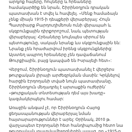
արդյոք հայերը, հույները և հրեաները
համակարծիք են նրան, Շիրինօղլուն դրական
պատասխան է տվել և հավելել. «Մենք համաձայն
չենք միայն 1915-ի դեպքերի վերաբերյալ: Հույն
Պատրիարք Բարդուղիմեոսն ունի վերապահ և
սկզբունքային դիրքորոշում, նաև պետության
վերաբերյալ: Հրեաները նույնպես սիրում են
պետությունը, սակայն նրանք ևս սկզբունքային են:
Նրանք չեն հրաժարվում իրենց սկզբունքներից:
Այստեղ ապրող հրեաները չեն դավաճանում
Թուրքիային, բայց կապված են Իսրայելի հետ»:
Վերջում, Շիրինօղլուն պատասխանել է վերջերս
թուրքական լիրայի արժեզրկման մասին: Կրկնելով
հարցին Էրդողանի տված նույն պատասխանը,
Շիրինօղլուն մեղադրել է արտաքին ուժերին՝
«թուրքական տնտեսության դեմ այս խաղը»
կազմակերպելու համար:
Առաջին անգամ չէ, որ Շիրինօղլուն Հայոց
ցեղասպանության վերաբերյալ նման
հայտարարություններ է արել: Օրինակ, 2010 թ.
վարչապետ Էրդողանի հետ հանդիպումից հետո նա
թուրքական լրատվամիջոցներին ասաց, որ «1915-ը