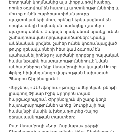
Էրդողանի կողմնակից այս փոքրաթիվ հայերը,
որոնք օգտվում են հատուկ արտոնություններից և
մուտք ունեն բարձրաստիճան թուրք
պաշտոնյաների մոտ, իրենց ներկայացնում են
որպես տեղի հայկական համայնքի շահերի
պաշտպաններ: Սակայն իրականում նրանք ունեն
շահադիտական դրդապատճառներ: Նրանք
անձնական բիզնես շահեր ունեն կոռումպացված
թուրք ղեկավարների հետ կամ ձգտում են
պահպանել իրենց ոչ արժանի դիրքերը հայկական
համայնքային հաստատություններում: Նման
անհատներից մեկը Ստամբուլի հայկական Սուրբ
Փրկիչ հիվանդանոցի վարչության նախագահ
Պետրոս Շիրինօղլուն է:
Վերջերս, «ԱՄՆ ֆորում» թուրք-ամերիկյան թերթի
լրագրող Փինար Իշիկ Արդորին տված
հարցազրույցում, Շիրինօղլուն մի շարք կեղծ
հայտարարություններ արեց Թուրքիայի հայ
համայնքի մասին և խեղաթյուրեց Հայոց
ցեղասպանության փաստերը:
Ըստ Ստամբուլի «Նոր Մարմարա» թերթի՝
Շիրինօղլուի խոսքերը «ցնցիչ էին»: Շիրինօղլուն