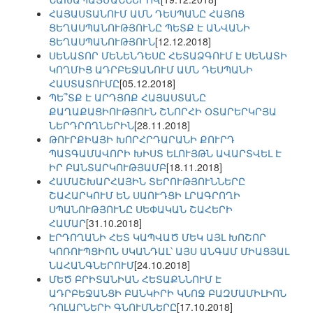
ՀԱՅԱՍՏԱՆՈՒՄ ԱՄՆ ԴԵՍՊԱՆԸ ՀԱՅՈՑ
ՑԵՂԱՍՊԱՆՈՒԹՅՈՒՆԸ ՊԵՏՔ Է ԱՆՎԱՆԻ
ՑԵՂԱՍՊԱՆՈՒԹՅՈՒՆ
[12.12.2018]
ՍԵՆԱՏՈՐ ՄԵՆԵՆԴԵՍԸ ՀԵՏԱՁԳՈՒՄ Է ՍԵՆԱՏԻ
ԿՈՂՄԻՑ ԱԴՐԲԵՋԱՆՈՒՄ ԱՄՆ ԴԵՍՊԱՆԻ
ՀԱՍՏԱՏՈՒՄԸ
[05.12.2018]
ՊԵ՞ՏՔ Է ԱՐԴՅՈՔ ՀԱՅԱՍՏԱՆԸ
ՔԱՂԱՔԱՑԻՈՒԹՅՈՒՆ ՇՆՈՐՀԻ ՕՏԱՐԵՐԿՐՅԱ
ՆԵՐԴՐՈՂՆԵՐԻՆ
[28.11.2018]
ԹՈՒՐՔԻԱՅԻ ԽՈՐՀՐԴԱՐԱՆԻ ՔՈՒՐԴ
ՊԱՏԳԱՄԱՎՈՐԻ ԽԻՍՏ ԵԼՈՒՅԹՆ ԱՎԱՐՏՎԵԼ Է
ԻՐ ԲԱՆՏԱՐԿՈՒԹՅԱՄԲ
[18.11.2018]
ՀԱՄԱՇԽԱՐՀԱՅԻՆ ՏԵՐՈՒԹՅՈՒՆՆԵՐԸ
ՇԱՀԱՐԿՈՒՄ ԵՆ ՍԱՈՒԴՑԻ ԼՐԱԳՐՈՂԻ
ՍՊԱՆՈՒԹՅՈՒՆԸ ՍԵՓԱԿԱՆ ՇԱՀԵՐԻ
ՀԱՄԱՐ
[31.10.2018]
ԷՐԴՈՂԱՆԻ ՀԵՏ ԿԱՊՎԱԾ ՄԵԿ ԱՅԼ ԽՈՇՈՐ
ԿՈՌՈՒՊՑԻՈՆ ՍԿԱՆԴԱԼ՝ ԱՅՍ ԱՆԳԱՄ ՄԻԱՑՅԱԼ
ՆԱՀԱՆԳՆԵՐՈՒՄ
[24.10.2018]
ՄԵԾ ԲՐԻՏԱՆԻԱՆ ՀԵՏԱՔՆՆՈՒՄ Է
ԱԴՐԲԵՋԱՆՑԻ ԲԱՆԿԻՐԻ ԿՆՈՋ ԲԱԶՄԱՄԻԼԻՈՆ
ԴՈԼԱՐՆԵՐԻ ԳՆՈՒՄՆԵՐԸ
[17.10.2018]