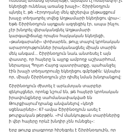
ունենալ առանց մինարեթի, այնպես էլ հնարավոր չէ
եկեղեցի ունենալ առանց խաչի»: Շիրինօղլուն
պնդել է, թե «Էրդողանը մեկ գիշերվա ընթացքում
խաչը տեղադրել տվեց Աղթամարի եկեղեցու վրա»:
Եթե Շիրինօղլուն այդքան ազդեցիկ էր, ապա ինչու
չէր խնդրել վերականգնել Աղթամարի
կարգավիճակը որպես հայկական եկեղեցի,
«թանգարանի» փոխարեն, թույլ տալով կրոնական
արարողություններ իրականացնել միայն տարին
մեկ անգամ... Շիրինօղլուն նաև անտեսել է այն
փաստը, որ հայերը և այլոք ամբողջ աշխարհում,
ներառյալ Պոլսո Հայոց պատրիարքը, պահանջել
էին խաչի տեղադրումը եկեղեցու գմբեթին: Այնպես
որ, միայն Շիրինօղլուն չէր դիմել նման խնդրանքով:
Շիրինօղլուն ժխտել է արևմտյան տարբեր
զեկույցներ, որոնք նշում են, թե հայերի կրոնական
իրավունքները սահմանափակված են
Թուրքիայում՝դրանք անվանելով «կեղծ
սցենարներ»: 67-ամյա Շիրինօղլուն ասել է
թուրքական թերթին. «Իմ մանկության տարիներից
ի վեր հայերը որևէ խնդիր չեն ունեցել»:
Երբ թուրք լրագրողը հիշեցրել է Շիրինօղլուին, որ