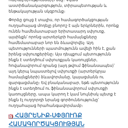
աստիճանակարգություն, տիրապետության և
ենթակայության սկզբունք։
Փորձը ցույց է տալիս, որ համագործակցության
ուղղահայաց մոդելը բնորոշ է այն երկրներին, որոնք
ունեն համեմատաբար երիտասարդ սփյուռք,
այսինքն՝ որոնց արտերկրի համայնքները
համեմատաբար նոր են ձևավորվել։ Այդ
պետությունների պատմությունն ավելի հին է, քան
իրենց սփյուռքերինը։ Այս դեպքում պետությունն
ինքն է ստեղծում սփյուռքյան կառույցներ,
հովանավորում դրանց (այդ թվում ֆինանսապես)՝
այդ կերպ նպաստելով սփյուռքի (արտերկրյա
համայնքների) ձևավորմանը, կայացմանն ու
զարգացմանը։ Եվ բնականաբար, եթե պետությունն
ինքն է ստեղծում ու ֆինանսավորում սփյուռքի
կառույցները, ապա կարող է կամ նույնիսկ պետք է
ինքն էլ ուղղորդի նրանց գործունեությունը՝
ուղղահայաց հրահանգավորմամբ։
ՀԱՅՐԵՆԻՔ-ՍՓՅՈՒՌՔ
ՀԱՄԱԳՈՐԾԱԿՑՈՒԹՅԱՆ