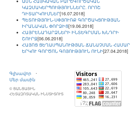
ԱՄՆ ՀԱՅԿԱԿԱՆ ԲԱՐԵԳՈՐԾԱԿԱՆ
ԿԱԶՄԱԿԵՐՊՈՒԹՅՈՒՆՆԵՐԸ. ՈՐՈՇ
ԴԻՏԱՐԿՈՒՄՆԵՐ
[16.07.2018]
ՊԵՏՈՒԹՅՈՒՆ-ՍՓՅՈՒՌՔ ԳՈՐԾԱԿՑՈՒԹՅԱՆ
ԻՐԱՆԱԿԱՆ ՓՈՐՁԻՑ
[19.06.2018]
ՀԱՅՐԵՆԱԴԱՐՁՆԵՐԻ ԻՆՏԵԳՐՄԱՆ ԽՆԴՐԻ
ՇՈՒՐՋ
[06.06.2018]
ՀԱՅՈՑ ՑԵՂԱՍՊԱՆՈՒԹՅԱՆ ՃԱՆԱՉՄԱՆ ՀԱՄԱՐ
ԵՐԿՈՒ ԳՈՐԾՈՆ ԳՈՅՈՒԹՅՈՒՆ ՈՒՆԻ
[27.04.2018]
Գլխավոր
⋅
Մեր մասին
© ՑԱՆՑԱՅԻՆ
ՀԵՏԱԶՈՏԱԿԱՆ ԻՆՍՏԻՏՈՒՏ