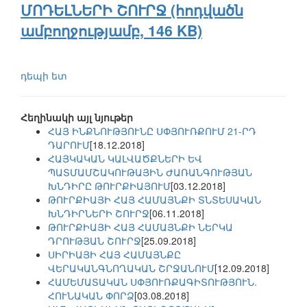
ՄՈԴԵԼՆԵՐԻ ՇՈՒՐՋ (հոդվածն
ամբողջությամբ, 146 KB)
դեպի ետ
Հեղինակի այլ նյութեր
ՀԱՅ ԻՆՔՆՈՒԹՅՈՒՆԸ ՍՓՅՈՒՌՔՈՒՄ 21-ՐԴ
ԴԱՐՈՒՄ
[18.12.2018]
ՀԱՅԿԱԿԱՆ ԿԱԼՎԱԾՔՆԵՐԻ ԵՎ
ՊԱՏՄԱՄՇԱԿՈՒԹԱՅԻՆ ԺԱՌԱՆԳՈՒԹՅԱՆ
ԽՆԴԻՐԸ ԹՈՒՐՔԻԱՅՈՒՄ
[03.12.2018]
ԹՈՒՐՔԻԱՅԻ ՀԱՅ ՀԱՄԱՅՆՔԻ ՏՆՏԵՍԱԿԱՆ
ԽՆԴԻՐՆԵՐԻ ՇՈՒՐՋ
[06.11.2018]
ԹՈՒՐՔԻԱՅԻ ՀԱՅ ՀԱՄԱՅՆՔԻ ՆԵՐԿԱ
ԴՐՈՒԹՅԱՆ ՇՈՒՐՋ
[25.09.2018]
ՍԻՐԻԱՅԻ ՀԱՅ ՀԱՄԱՅՆՔԸ
ՎԵՐԱԿԱՆԳՆՈՂԱԿԱՆ ՇՐՋԱՆՈՒՄ
[12.09.2018]
ՀԱՄԵՄԱՏԱԿԱՆ ՍՓՅՈՒՌՔԱԳԻՏՈՒԹՅՈՒՆ.
ՀՈՒՆԱԿԱՆ ՓՈՐՁ
[03.08.2018]