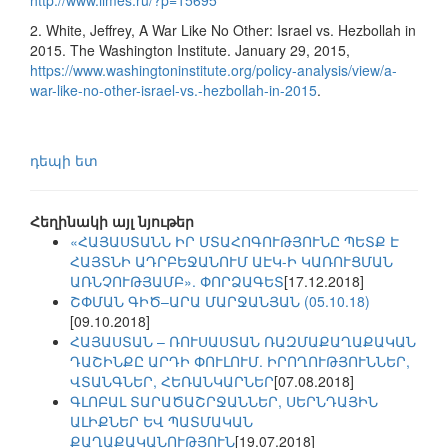
http://www.iimes.ru/?p=15695
2. White, Jeffrey, A War Like No Other: Israel vs. Hezbollah in
2015. The Washington Institute. January 29, 2015,
https://www.washingtoninstitute.org/policy-analysis/view/a-
war-like-no-other-israel-vs.-hezbollah-in-2015
.
դեպի ետ
Հեղինակի այլ նյութեր
«ՀԱՅԱՍՏԱՆՆ ԻՐ ՄՏԱՀՈԳՈՒԹՅՈՒՆԸ ՊԵՏՔ Է
ՀԱՅՏՆԻ ԱԴՐԲԵՋԱՆՈՒՄ ԱԷԿ-Ի ԿԱՌՈՒՑՄԱՆ
ԱՌՆՉՈՒԹՅԱՄԲ». ՓՈՐՁԱԳԵՏ
[17.12.2018]
ՇՓՄԱՆ ԳԻԾ–ԱՐԱ ՄԱՐՋԱՆՅԱՆ (05.10.18)
[09.10.2018]
ՀԱՅԱՍՏԱՆ – ՌՈՒՍԱՍՏԱՆ ՌԱԶՄԱՔԱՂԱՔԱԿԱՆ
ԴԱՇԻՆՔԸ ԱՐԴԻ ՓՈՒԼՈՒՄ. ԻՐՈՂՈՒԹՅՈՒՆՆԵՐ,
ՎՏԱՆԳՆԵՐ, ՀԵՌԱՆԿԱՐՆԵՐ
[07.08.2018]
ԳԼՈԲԱԼ ՏԱՐԱԾԱՇՐՋԱՆՆԵՐ, ՍԵՐՆԴԱՅԻՆ
ԱԼԻՔՆԵՐ ԵՎ ՊԱՏՄԱԿԱՆ
ՔԱՂԱՔԱԿԱՆՈՒԹՅՈՒՆ
[19.07.2018]