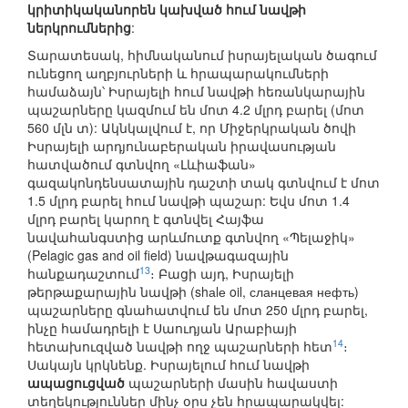
կրիտիկականորեն կախված հում նավթի
ներկրումներից
:
Տարատեսակ, հիմնականում իսրայելական ծագում
ունեցող աղբյուրների և հրապարակումների
համաձայն՝ Իսրայելի հում նավթի հեռանկարային
պաշարները կազմում են մոտ 4.2 մլրդ բարել (մոտ
560 մլն տ): Ակնկալվում է, որ Միջերկրական ծովի
Իսրայելի արդյունաբերական իրավասության
հատվածում գտնվող «Լևիաֆան»
գազակոնդենսատային դաշտի տակ գտնվում է մոտ
1.5 մլրդ բարել հում նավթի պաշար: Եվս մոտ 1.4
մլրդ բարել կարող է գտնվել Հայֆա
նավահանգստից արևմուտք գտնվող «Պելաջիկ»
(Pelagic gas and oil field) նավթագազային
13
հանքադաշտում
։ Բացի այդ, Իսրայելի
թերթաքարային նավթի (shаlе oil, сланцевая нефть)
պաշարները գնահատվում են մոտ 250 մլրդ բարել,
ինչը համադրելի է Սաուդյան Արաբիայի
14
հետախուզված նավթի ողջ պաշարների հետ
։
Սակայն կրկնենք. Իսրայելում հում նավթի
ապացուցված
պաշարների մասին հավաստի
տեղեկություններ մինչ օրս չեն հրապարակվել: