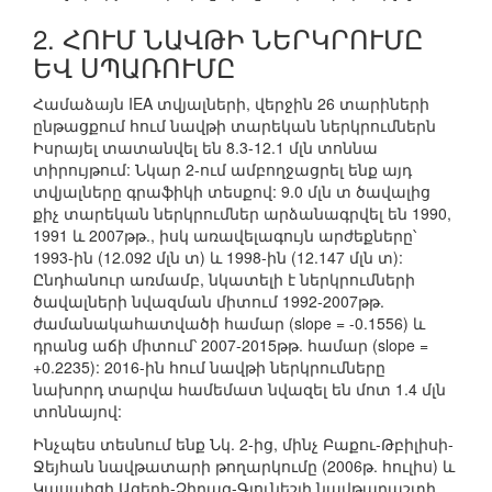
2. ՀՈՒՄ ՆԱՎԹԻ ՆԵՐԿՐՈՒՄԸ
ԵՎ ՍՊԱՌՈՒՄԸ
Համաձայն IEA տվյալների, վերջին 26 տարիների
ընթացքում հում նավթի տարեկան ներկրումներն
Իսրայել տատանվել են 8.3-12.1 մլն տոննա
տիրույթում: Նկար 2-ում ամբողջացրել ենք այդ
տվյալները գրաֆիկի տեսքով: 9.0 մլն տ ծավալից
քիչ տարեկան ներկրումներ արձանագրվել են 1990,
1991 և 2007թթ., իսկ առավելագույն արժեքները՝
1993-ին (12.092 մլն տ) և 1998-ին (12.147 մլն տ):
Ընդհանուր առմամբ, նկատելի է ներկրումների
ծավալների նվազման միտում 1992-2007թթ.
ժամանակահատվածի համար (slope = -0.1556) և
դրանց աճի միտում՝ 2007-2015թթ. համար (slope =
+0.2235): 2016-ին հում նավթի ներկրումները
նախորդ տարվա համեմատ նվազել են մոտ 1.4 մլն
տոննայով:
Ինչպես տեսնում ենք Նկ. 2-ից, մինչ Բաքու-Թբիլիսի-
Ջեյհան նավթատարի թողարկումը (2006թ. հուլիս) և
Կասպիցի Ազերի-Չիրագ-Գյունեշլի նավթադաշտի