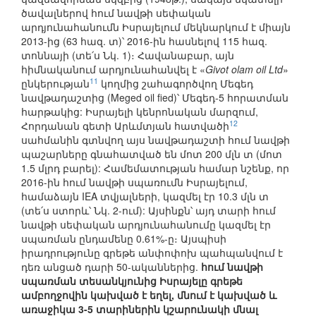
ծավալներով հում նավթի սեփական
արդյունահանումն Իսրայելում մեկնարկում է միայն
2013-ից (63 հազ. տ)՝ 2016-ին հասնելով 115 հազ.
տոննայի (տե՛ս Նկ. 1)։ Հավանաբար, այն
հիմնականում արդյունահանվել է «
Givot olam oil Ltd
»
11
ընկերության
կողմից շահագործվող Մեգեդ
նավթադաշտից (Meged oil fied)՝ Մեգեդ-5 հորատման
հարթակից: Իսրայելի կենրոնական մարզում,
12
Հորդանան գետի Արևմտյան հատվածի
սահմանին գտնվող այս նավթադաշտի հում նավթի
պաշարները գնահատված են մոտ 200 մլն տ (մոտ
1.5 մլրդ բարել): Համեմատության համար նշենք, որ
2016-ին հում նավթի սպառումն Իսրայելում,
համաձայն IEA տվյալների, կազմել էր 10.3 մլն տ
(տե՛ս ստորև՝ Նկ. 2-ում): Այսինքն՝ այդ տարի հում
նավթի սեփական արդյունահանումը կազմել էր
սպառման ընդամենը 0.61%-ը։ Այսպիսի
իրադրությունը գրեթե անփոփոխ պահպանվում է
դեռ անցած դարի 50-ականներից.
հում նավթի
սպառման տեսանկյունից Իսրայելը գրեթե
ամբողջովին կախված է եղել, մնում է կախված և
առաջիկա 3-5 տարիներին կշարունակի մնալ