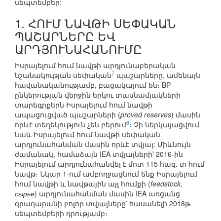
սեպտեմբեր:
1. ՀՈՒՄ ՆԱՎԹԻ ՍԵՓԱԿԱՆ
ՊԱՇԱՐՆԵՐԸ ԵՎ
ԱՐԴՅՈՒՆԱՀԱՆՈՒՄԸ
Իսրայելում հում նավթի արդյունաբերական
7
նշանակության սեփական
պաշարները, ամենայն
հավանականությամբ, բացակայում են։ BP
ընկերության վերջին երկու տասնամյակների
տարեգրքերն Իսրայելում հում նավթի
ապացուցված պաշարների (
proved reserves
) մասին
8
որևէ տեղեկություն չեն բերում
։ Չի ներկայացվում
նաև Իսրայելում հում նավթի սեփական
արդյունահանման մասին որևէ տվյալ: Միևնույն
ժամանակ, համաձայն IEA տվյալների՝ 2016-ին
Իսրայելում արդյունահանվել է մոտ 115 հազ. տ հում
նավթ։ Նկար 1-ում ամբողջացնում ենք Իսրայելում
հում նավթի և նավթային այլ հումքի (
feedstock,
сырье
) արդյունահանման մասին IEA առցանց
գրադարանի բոլոր տվյալները՝ հասանելի 2018թ.
սեպտեմբերի դրությամբ։