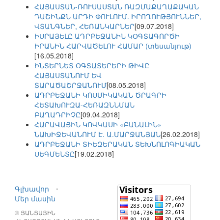
ՀԱՅԱՍՏԱՆ-ՌՈՒՍԱՍՏԱՆ ՌԱԶՄԱՔԱՂԱՔԱԿԱՆ
ԴԱՇԻՆՔՆ ԱՐԴԻ ՓՈՒԼՈՒՄ. ԻՐՈՂՈՒԹՅՈՒՆՆԵՐ,
ՎՏԱՆԳՆԵՐ, ՀԵՌԱՆԿԱՐՆԵՐ
[09.07.2018]
ԻՍՐԱՅԵԼԸ ԱԴՐԲԵՋԱՆԻՆ ԿՕԳՏԱԳՈՐԾԻ
ԻՐԱՆԻՆ ՀԱՐՎԱԾԵԼՈՒ ՀԱՄԱՐ (տեսանյութ)
[16.05.2018]
ԻՆՏԵՐՆԵՏ ՕԳՏԱՏԵՐԵՐԻ ԹԻՎԸ
ՀԱՅԱՍՏԱՆՈՒՄ ԵՎ
ՏԱՐԱԾԱՇՐՋԱՆՈՒՄ
[08.05.2018]
ԱԴՐԲԵՋԱՆԻ ԿՈՍՄԻԿԱԿԱՆ ԾՐԱԳՐԻ
ՀԵՏԱԽՈՒԶԱ-ՀԵՌԱԶՆՆՄԱՆ
ԲԱՂԱԴՐԻՉԸ
[09.04.2018]
ՀԱՐԱՎԱՅԻՆ ԿՈՎԿԱՍԻ «ԲԱՆԱԼԻՆ»
ՆԱԽԻՋԵՎԱՆՈՒՄ Է. Ա.ՄԱՐՋԱՆՅԱՆ
[26.02.2018]
ԱԴՐԲԵՋԱՆԻ ՏԻԵԶԵՐԱԿԱՆ ՏԵԽՆՈԼՈԳԻԱԿԱՆ
ՍԵԳՄԵՆՏԸ
[19.02.2018]
Գլխավոր
⋅
Մեր մասին
© ՑԱՆՑԱՅԻՆ