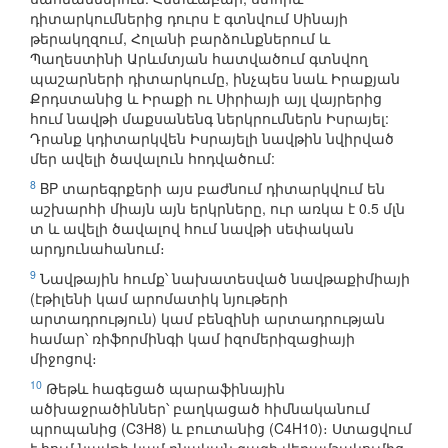
դիտարկումներից դուրս է գտնվում Սինայի
թերակղզում, Հոլանի բարձունքներում և
Պաղեստինի Արևմտյան հատվածում գտնվող
պաշարների դիտարկումը, ինչպես նաև Իրաքյան
Քրդստանից և Իրաքի ու Սիրիայի այլ վայրերից
հում նավթի մաքսանենգ ներկրումներն Իսրայել:
Դրանք կդիտարկվեն Իսրայելի նավթին նվիրված
մեր ավելի ծավալուն հոդվածում:
8
BP տարեգրքերի այս բաժնում դիտարկվում են
աշխարհի միայն այն երկրները, ուր առկա է 0.5 մլն
տ և ավելի ծավալով հում նավթի սեփական
արդյունահանում։
9
Նավթային հումք՝ նախատեսված նավթաքիմիայի
(էթիլենի կամ արոմատիկ նյութերի
արտադրություն) կամ բենզինի արտադրության
համար՝ ռիֆորմինգի կամ իզոմերիզացիայի
միջոցով։
10
Թեթև հագեցած պարաֆինային
ածխաջրածիններ՝ բաղկացած հիմնականում
պրոպանից (C3H8) և բուտանից (C4H10)։ Ստացվում