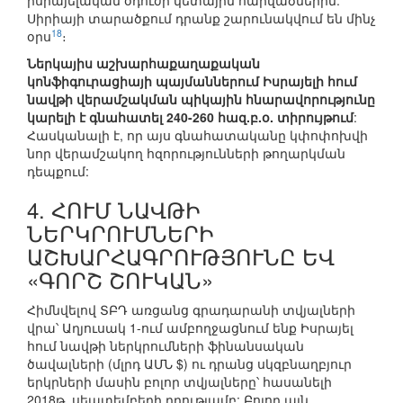
իսրայելական օդուժի կետային հարվածներին:
Սիրիայի տարածքում դրանք շարունակվում են մինչ
18
օրս
։
Ներկայիս աշխարհաքաղաքական
կոնֆիգուրացիայի պայմաններում Իսրայելի հում
նավթի վերամշակման պիկային հնարավորությունը
կարելի է գնահատել 240-260 հազ.բ.օ. տիրույթում
:
Հասկանալի է, որ այս գնահատականը կփոփոխվի
նոր վերամշակող հզորությունների թողարկման
դեպքում:
4. ՀՈՒՄ ՆԱՎԹԻ
ՆԵՐԿՐՈՒՄՆԵՐԻ
ԱՇԽԱՐՀԱԳՐՈՒԹՅՈՒՆԸ ԵՎ
«ԳՈՐՇ ՇՈՒԿԱՆ»
Հիմնվելով ՏԲԴ առցանց գրադարանի տվյալների
վրա՝ Աղյուսակ 1-ում ամբողջացնում ենք Իսրայել
հում նավթի ներկրումների ֆինանսական
ծավալների (մլրդ ԱՄՆ $) ու դրանց սկզբնաղբյուր
երկրների մասին բոլոր տվյալները՝ հասանելի
2018թ. սեպտեմբերի դրությամբ: Բոլոր այն