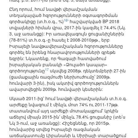
Ընդ որում, հում նավթի վերամշակման
տեղակայված հզորությունների օգտագործման
16
գործակիցը (տ.հ.օ.գ., %)
՝ հաշվարկված BP 2018
տվյալների հիման վրա, 2017-ին կազմել է 74.4% (Նկ.
3, աջ առանցք): Իր առավելագույն ցուցանիշներին
(78-81%) տ.հ.օ.գ.-ը հասել է 2008-2010թթ., երբ
Իսրայելի նավթավերամշակման հզորությունները
գործել են իրենց հնարավորությունների գրեթե
եզրին: Նկատենք, որ Գազայի հատվածում
իսրայելական բանակի «Ձուլածո կապար»
17
գործողությունը
սկսվեց 2008թ. դեկտեմբերի 27-ին
(ցամաքային ռազմուժի ներխուժումը՝ 2009թ.
հունվարի 3-ին), իսկ ակտիվ գործողություններն
ավարտվեցին 2009թ. հունվարի կեսերին:
Սկսած 2011-ից՝ հում նավթի վերամշակման տ.հ.օ.գ.
արժեքը նվազում է մինչև մոտ 74% ու 2011-17թթ.
տատանվում այդ արժեքի մոտակայքում՝ կրկին
աճելով միայն 2015-ին՝ մինչև 78.4% ցուցանիշ (տե՛ս
Նկ 3-ում, աջ առանցք): Հիշեցնենք, որ 2015թ.
հունվարից սրվեց Իսրայելի ռազմական
առճակատումը Լիբանանի և Սիրիայի տարածքում