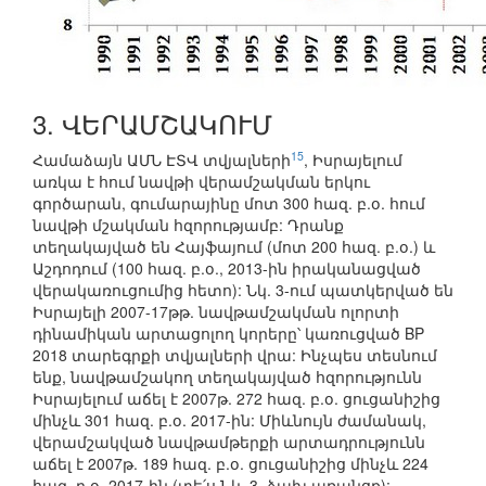
3. ՎԵՐԱՄՇԱԿՈՒՄ
15
Համաձայն ԱՄՆ ԷՏՎ տվյալների
, Իսրայելում
առկա է հում նավթի վերամշակման երկու
գործարան, գումարայինը մոտ 300 հազ. բ.օ. հում
նավթի մշակման հզորությամբ: Դրանք
տեղակայված են Հայֆայում (մոտ 200 հազ. բ.օ.) և
Աշդոդում (100 հազ. բ.օ., 2013-ին իրականացված
վերակառուցումից հետո): Նկ. 3-ում պատկերված են
Իսրայելի 2007-17թթ. նավթամշակման ոլորտի
դինամիկան արտացոլող կորերը՝ կառուցված BP
2018 տարեգրքի տվյալների վրա: Ինչպես տեսնում
ենք, նավթամշակող տեղակայված հզորությունն
Իսրայելում աճել է 2007թ. 272 հազ. բ.օ. ցուցանիշից
մինչև 301 հազ. բ.օ. 2017-ին: Միևնույն ժամանակ,
վերամշակված նավթամթերքի արտադրությունն
աճել է 2007թ. 189 հազ. բ.օ. ցուցանիշից մինչև 224
հազ. բ.օ. 2017-ին (տե՛ս Նկ. 3, ձախ առանցք):