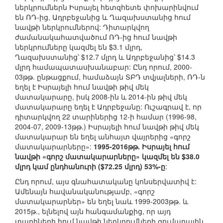
ներկրումներն Իսրայել հետզհետե փոխարինվում
են ՌԴ-ից, Ադրբեջանից և Ղազախստանից հում
նավթի ներկրումներով: Դիտարկվող
ժամանակահատվածում ՌԴ-ից հում նավթի
ներկրումները կազմել են $3.1 մլրդ,
Ղազախստանից՝ $12.7 մլրդ և Ադրբեջանից՝ $14.3
մլրդ համապատասխանաբար: Ընդ որում, 2000-
03թթ. ընթացքում, համաձայն ՏԲԴ տվյալների, ՌԴ-ն
եղել է Իսրայելի հում նավթի թիվ մեկ
մատակարարը, իսկ 2008-ին և 2014-ին թիվ մեկ
մատակարարը եղել է Ադրբեջանը: Ուշագրավ է, որ
դիտարկվող 22 տարիներից 12-ի համար (1996-98,
2004-07, 2009-13թթ.) Իսրայելի հում նավթի թիվ մեկ
մատակարար են եղել անհայտ վայրերից «գորշ
մատակարարները»:
1995-2016թթ. Իսրայել հում
նավթի «գորշ մատակարարները» կազմել են $38.0
մլրդ կամ ընդհանուրի ($72.25 մլրդ) 53%-ը
:
Ընդ որում, այս գնահատականը կոնսերվատիվ է:
Ամենայն հավանականությամբ, «գորշ
մատակարարներ» են եղել նաև 1999-2003թթ. և
2015թ., ելնելով այն հանգամանքից, որ այդ
տարիների հում նավթի ներկրումների գումարային