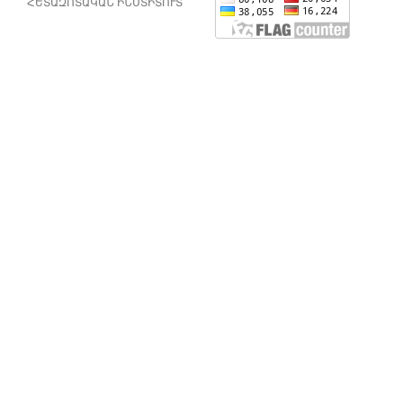
ՀԵՏԱԶՈՏԱԿԱՆ ԻՆՍՏԻՏՈՒՏ