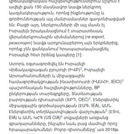
վիճակագրական հաշվետվություններում նշվում է
ավելի քան 150 մասնավոր նավթ ներկրող
կազմակերպություն, որոնց ինքնությունը և
գործունեության այլ մանրամասներ գաղտնիացված
են: Բացի այդ, ներկրումների մի այլ մասն էլ
Իսրայելն իրականացնում է տարատեսակ
վերաներկրումային սխեմաներով (
re-export,
реэкспорт
) նավթ արդյունաբերող այն երկրներից,
որոնք չեն ցանկանում հրապարակայնացնել
Իսրայելի հետ իրենց կապերը [1]:
Ստորև օգտագործվել են Իսրայելի
2
Վիճակագրագան բյուրոյի (ԻՎԲ)
, Իսրայելի
Արտահանումների և միջազգային
3
համագործակցության ինստիտուտի (ԻԱՄՀԻ, IEICI)
պաշտոնական հաշվետվությունները, BP
ընկերության տարեգրքերը, Տնտեսության
4
բարդության դիտարանի (ՏԲԴ, OEC)
, Էներգետիկ
միջազգային գործակալության (ԷՄԳ, IEA), ԱՄՆ
5
Էներգետիկ տեղեկատվության վարչության
(ԷՏՎ,
6
EIA) և ԱՄՆ ԿՀԳ (US CIA)
տվյալների առցանց
գրադարանները, ինչպես նաև բաց մամուլի որոշ
հրապարակումներ: Բոլոր դիտումները՝ առ 2018թ.