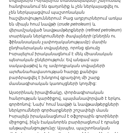
տվյալներն Իսրայելում տասնամյակներ շարունակ
հանդիսանում են գաղտնիք և չեն ներկայացվել ու
չեն ներկայացվում պաշտոնական
հաշվետվություններում: Բաց աղբյուրներում առկա
են միայն հում նավթի (
crude petroleum
) և
վերամշակված նավթամթերքների (
refined petroleum
)
տարեկան ներկրումների
ծավալների
(բնեղեն ու
ֆինանսական չափողականությամբ) մասին
ընդհանրական տվյալները, որոնց գնումը
Իսրայելում իրականացնում է մեկ միասնական
պետական ընկերություն: Եվ անգամ այս
սակավաթիվ և ոչ ամբողջական տվյալների
արժանահավատության
հարցը քանիցս
բարձրացվել է խնդրով զբաղվող մի շարք
մասնագիտական կառույցների կողմից:
Այսօրինակ իրավիճակը, փորձագիտական
հանրության կարծիքով, պայմանավորված է երկու
գործոնով: Նախ՝ հում նավթի և նավթամթերքների
ներկրումների գործարքների շոշափելի մասն
Իսրայելն իրականացնում է օֆշորային գոտիների
միջոցով, ինչն էականորեն բարձրացնում է դրանց
անթափանցությունը: Այսպես, պաշտոնական