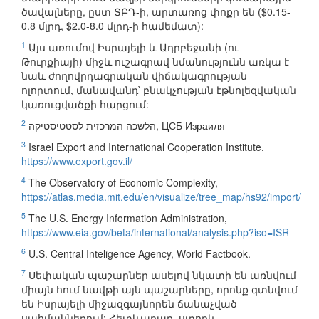
ծավալները, ըստ ՏԲԴ-ի, արտառոց փոքր են ($0.15-
0.8 մլրդ, $2.0-8.0 մլրդ-ի համեմատ):
1
Այս առումով Իսրայելի և Ադրբեջանի (ու
Թուրքիայի) միջև ուշագրավ նմանությունն առկա է
նաև ժողովրդագրական վիճակագրության
ոլորտում, մանավանդ՝ բնակչության էթնոլեզվական
կառուցվածքի հարցում:
2
‏הלשכה המרכזית לסטטיסטיקה‏‎, ЦСБ Израиля
3
Israel Export and International Cooperation Institute.
https://www.export.gov.il/
4
The Observatory of Economic Complexity,
https://atlas.media.mit.edu/en/visualize/tree_map/hs92/import/
5
The U.S. Energy Information Administration,
https://www.eia.gov/beta/international/analysis.php?iso=ISR
6
U.S. Central Inteligence Agency, World Factbook.
7
Սեփական պաշարներ ասելով նկատի են առնվում
միայն հում նավթի այն պաշարները, որոնք գտնվում
են Իսրայելի միջազգայնորեն ճանաչված
սահմաններում: Հետևաբար, ստորև