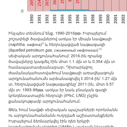
Ինչպես տեսնում ենք, 1990-2016թթ. Իսրայելում
շոշափելի ծավալներով առկա էր միայն նավթայի
9
(
naphtha, нафта
)
և հեղուկացված նաթագազի
10
(
liquefied petroleum gas, сжиженный нефтегаз
)
սեփական արդյունահանում: 2016-ին դրանց
ծավալները կազմել էին մոտ 1.1 մլն տ և 0.354 մլն տ
համապատասխանաբար։ Դիտարկվող
ժամանակահատվածում նավթայի առավելագույն
արդյունահանումն արձանագրվել է 2014-ին՝ 1.27 մլն
տ, հեղուկացված նաթագազինը՝ 2011-ին, մոտ 0.57
մլն տ։ 1993-99թթ. առկա էր նաև բնական գազի
կոնդենսատային հեղուկի (ԲԳՀ, LNG) չնչին
քանակությամբ արդյունահանում։
Թեև հում նավթի սեփական պաշարների որոնմանն
ու արդյունահանմանն ուղղված աշխատանքներն
Իսրայելում ձեռնարկվել էին դեռ երկրի
կազմավորման սկզբից (1948թ.), սակայն նկատելի