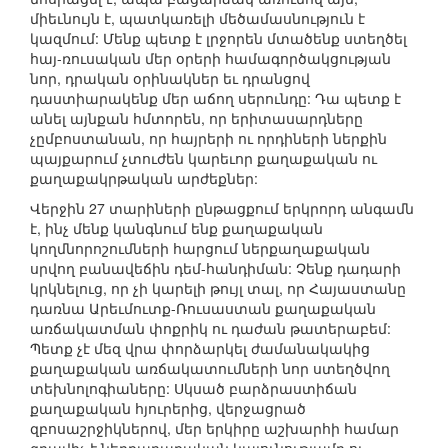
միեւնույն է, պատկառելի մեծամասնություն է
կազմում: Մենք պետք է լրջորեն մտածենք ստեղծել
հայ-ռուսական մեր օրերի համագործակցության
նոր, դրական օրինակներ եւ դրանցով
դաստիարակենք մեր աճող սերունդը: Դա պետք է
անել այնքան հմտորեն, որ երիտասարդները
չըմբոստանան, որ հայրերի ու որդիների ներքին
պայքարում չտուժեն կարեւոր քաղաքական ու
քաղաքակրթական արժեքներ:
Վերջին 27 տարիների ընթացքում երկրորդ անգամն
է, ինչ մենք կանգնում ենք քաղաքական
կողմնորոշումների հարցում ներքաղաքական
սրվող բանավեճին դեմ-հանդիման: Չենք դադարի
կրկնելուց, որ չի կարելի թույլ տալ, որ Հայաստանը
դառնա Արեւմուտք-Ռուսաստան քաղաքական
առճակատման փոքրիկ ու դաժան թատերաբեմ:
Պետք չէ մեզ վրա փորձարկել ժամանակակից
քաղաքական առճակատումների նոր ստեղծվող
տեխնոլոգիաները: Սկսած բարձրաստիճան
քաղաքական հյուրերից, վերջացրած
զբոսաշրջիկներով, մեր երկիրը աշխարհի համար