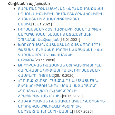
Հեղինակի այլ նյութեր
ՏԱՐԱԾԱՇՐՋԱՆԱՅԻՆ ԱՇԽԱՐՀԱՔԱՂԱՔԱԿԱՆ
ՍՊԱՌՆԱԼԻՔՆԵՐԻՆ ՈՒ ՄԱՐՏԱՀՐԱՎԵՐՆԵՐԻՆ
ՀԱՅԱՍՏԱՆԻ ՀԱՄԱՐԺԵՔՈՒԹՅԱՆ
ՄԱՍԻՆ
[15.01.2021]
ՌՈՒՍԱՍՏԱՆԻ ՀԵՏ ԴԱՇԻՆՔԻ ՀԱՄԱՊԱՐՓԱԿ
ԱՄՐԱՊՆԴՄԱՆ ԽԵԼԱՄԻՏ ԱՅԼԸՆՏՐԱՆՔ
ՉՈՒՆԵՆՔ. Սաֆարյան
[13.01.2021]
ԽՈՐՀՐԴԱՅԻՆ ՀԱՅԱՍՏԱՆԸ ՀԱՅ ԺՈՂՈՎՐԴԻ
ՊԱՏՄԱԿԱՆ ՃԱԿԱՏԱԳՐՈՒՄ. ՀԱՅԿԱԿԱՆ ԽՍՀ
ԿԱԶՄԱՎՈՐՄԱՆ 100-ԱՄՅԱԿԻ
ԱՌԻԹՈՎ
[28.11.2020]
ԹՈՒՐՔԱԿԱՆ ՌԱԶՄԱԿԱՆ ՆԵՐԿԱՅՈՒԹՅՈՒՆԸ
ՀԱՐԱՎԱՅԻՆ ԿՈՎԿԱՍՈՒՄ ԵՎ ՌՈՒՍԱՍՏԱՆԻ
ՀԱՄԲԵՐՈՒԹՅՈՒՆԸ
[28.10.2020]
«ԴՐԱՆՔ ՀԵՐՅՈՒՐԱՆՔՆԵՐ ԵՆ, ՄՏԱՑԱԾԻՆ
ՏԵՂԵԿՈՒԹՅՈՒՆՆԵՐ». ԱՐԱՄ ՍԱՖԱՐՅԱՆԸ՝
«ԴՈՍՅԵ» («ДОСЬЕ») ԿԵՆՏՐՈՆԻ
ՀՐԱՊԱՐԱԿՄԱՆ ՄԱՍԻՆ
[26.09.2020]
ՀԱՅ-ՌՈՒՍԱԿԱՆ ՌԱԶՄԱՎԱՐԱԿԱՆ ԴԱՇԻՆՔԻՆ
ԱՐԴԻԱԿԱՆ ՍՊԱՌՆԱԼԻՔՆԵՐԻ ԵՎ
ՄԱՐՏԱՀՐԱՎԵՐՆԵՐԻ ՄԱՍԻՆ
[11.07.2020]