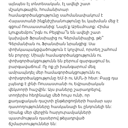
այնպես էլ տնտեսական, էլ ավելի շատ
մշակութային, հումանիտար
համագործակցությունը սահմանափակում է
Հայաստանի ինքնիշխանությունը եւ կախման մեջ է
գցում Ռուսաստանից: Նայե՛ք Արեւմուտք: Հիմա
Լյուքսեմբու՞րգն ու Բելգիա՞ն են ավելի շատ
կախված Ֆրանսիայից ու Գերմանիայից, թե՞
Գերմանիան ու Ֆրանսիան նրանցից: Սա
փոխկապակցվածություն է կոչվում, որտեղ շահում
են բոլորը: Միայն համագործակցությունն ու
փոխգործակցությունն են բերում զարգացում եւ
բարգավաճում: Ոչ ոք չի խանգարում մեզ
ամրապնդել մեր համագործակցությունն ու
փոխգործակցությունը ԵՄ-ի ու ԱՄՆ-ի հետ: Բայց դա
չպետք է լինի Ռուսաստանի ու Եվրասիական
վեկտորի հաշվին: Այս բաները շարադրելով,
տողերիս հեղինակը մեծ հույս ունի, որ
քաղաքական դաշտի ընթերցողների համար այս
դատողությունները հասկանալի եւ ընդունելի են:
Սրանք մեր վերջին հարյուրամյակների
պատմության դասերով թելադրված
ճշմարտություններ են: