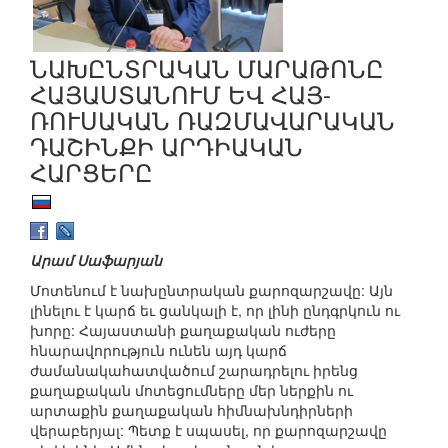
ՆԱԽԸՆՏՐԱԿԱՆ ՄԱՐԱԹՈՆԸ
ՀԱՅԱՍՏԱՆՈՒՄ ԵՎ ՀԱՅ-
ՌՈՒՍԱԿԱՆ ՌԱԶՄԱՎԱՐԱԿԱՆ
ԴԱՇԻՆՔԻ ԱՐԴԻԱԿԱՆ
ՀԱՐՑԵՐԸ
Արամ Սաֆարյան
Մոտենում է նախընտրական քարոզարշավը: Այն
լինելու է կարճ եւ ցանկալի է, որ լինի ընդգրկուն ու
խորը: Հայաստանի քաղաքական ուժերը
հնարավորություն ունեն այդ կարճ
ժամանակահատվածում շարադրելու իրենց
քաղաքական մոտեցումները մեր ներքին ու
արտաքին քաղաքական հիմնախնդիրների
վերաբերյալ: Պետք է սպասել, որ քարոզարշավը