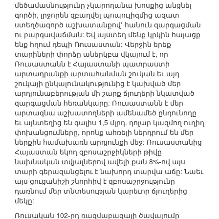
մեծամասնությունը չկարողանա խոսքից անցնել
գործի, լրջորեն զբաղվել պոպուլիզմից ազատ
ստեղծագործ աշխատանքովՙ հանուն զարգացման
ու բարգավաճման: Եվ այստեղ մենք կրկին հայացք
ենք հղում դեպի Ռուսաստան: Վերջին երեք
տարիների փորձը աներկբա վկայում է, որ
Ռուսաստանն է Հայաստանի պատրաստի
արտադրանքի արտահանման շուկան եւ այդ
շուկայի ընկալունակությունից է կախված մեր
արդյունաբերության մի շարք ճյուղերի նկատված
զարգացման հեռանկարը: Ռուսաստանն է մեր
արտագնա աշխատողների ամենամեծ ընդունողը
եւ այնտեղից են գալիս 1,5 մլրդ. դոլար կազմող ուղիղ
փոխանցումները, որոնք ահռելի ներդրում են մեր
ներքին համախառն արդյունքի մեջ: Ռուսաստանից
Հայաստան եկող զբոսաշրջիկների թիվը
նախնական տվյալներով ավելի քան 8%-ով այս
տարի գերազանցելու է նախորդ տարվա աճը: Նաեւ
այս ցուցանիշի շնորհիվ է զբոսաշրջությունը
դառնում մեր տնտեսության կարեւոր ճյուղերից
մեկը:
Ռուսական 102-րդ ռազմաբազայի ծավալումը