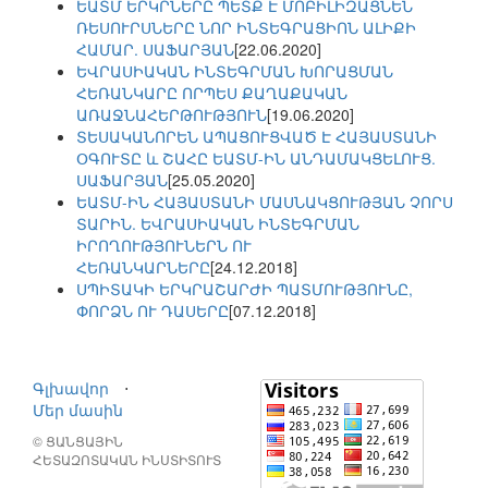
ԵԱՏՄ ԵՐԿՐՆԵՐԸ ՊԵՏՔ Է ՄՈԲԻԼԻԶԱՑՆԵՆ
ՌԵՍՈՒՐՍՆԵՐԸ ՆՈՐ ԻՆՏԵԳՐԱՑԻՈՆ ԱԼԻՔԻ
ՀԱՄԱՐ. ՍԱՖԱՐՅԱՆ
[22.06.2020]
ԵՎՐԱՍԻԱԿԱՆ ԻՆՏԵԳՐՄԱՆ ԽՈՐԱՑՄԱՆ
ՀԵՌԱՆԿԱՐԸ ՈՐՊԵՍ ՔԱՂԱՔԱԿԱՆ
ԱՌԱՋՆԱՀԵՐԹՈՒԹՅՈՒՆ
[19.06.2020]
ՏԵՍԱԿԱՆՈՐԵՆ ԱՊԱՑՈՒՑՎԱԾ Է ՀԱՅԱՍՏԱՆԻ
ՕԳՈՒՏԸ և ՇԱՀԸ ԵԱՏՄ-ԻՆ ԱՆԴԱՄԱԿՑԵԼՈՒՑ.
ՍԱՖԱՐՅԱՆ
[25.05.2020]
ԵԱՏՄ-ԻՆ ՀԱՅԱՍՏԱՆԻ ՄԱՍՆԱԿՑՈՒԹՅԱՆ ՉՈՐՍ
ՏԱՐԻՆ. ԵՎՐԱՍԻԱԿԱՆ ԻՆՏԵԳՐՄԱՆ
ԻՐՈՂՈՒԹՅՈՒՆԵՐՆ ՈՒ
ՀԵՌԱՆԿԱՐՆԵՐԸ
[24.12.2018]
ՍՊԻՏԱԿԻ ԵՐԿՐԱՇԱՐԺԻ ՊԱՏՄՈՒԹՅՈՒՆԸ,
ՓՈՐՁՆ ՈՒ ԴԱՍԵՐԸ
[07.12.2018]
Գլխավոր
⋅
Մեր մասին
© ՑԱՆՑԱՅԻՆ
ՀԵՏԱԶՈՏԱԿԱՆ ԻՆՍՏԻՏՈՒՏ