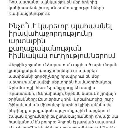
Ռուսաստանը, ակնկալելու են մեր երկրից
կանխատեսելիություն եւ մտադրությունների
թափանցիկություն:
Ինչո՞ւ է կարեւոր պահպանել
իրավահաջորդությունը
արտաքին
քաղաքականության
հիմնական ուղղություններում
Վերջին շրջանում Հայաստան այցելած արեւմտյան
քաղաքական առաջնորդներն ու տարբեր
աստիճանի գործիչները հրավիրում են մեր
պետությանը ավելի սերտորեն համագործակցել
Արեւմուտքի հետ: Նրանք ցույց են տալիս
Վրաստանի, Ուկրաինայի, երբեմն նաեւ Մոլդովայի
օրինակները: Ըստ երեւույթին, Արեւմուտքից լուրջ
ֆինանսական միջոցներ կարելի կլինի ակնկալել
ինչ-ինչ քաղաքական սկզբունքային հարցերում
էական զիջումների եւ ընդառաջումների դիմաց: Սա
հասկանում են բոլորը: Բոլորն էլ լարված սպասում
են, թե որո՞նք են լինելու այդ զիջումները եւ ի՞նչ են