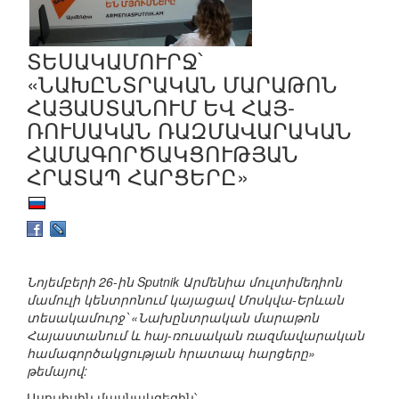
ՏԵՍԱԿԱՄՈՒՐՋ՝
«ՆԱԽԸՆՏՐԱԿԱՆ ՄԱՐԱԹՈՆ
ՀԱՅԱՍՏԱՆՈՒՄ ԵՎ ՀԱՅ-
ՌՈՒՍԱԿԱՆ ՌԱԶՄԱՎԱՐԱԿԱՆ
ՀԱՄԱԳՈՐԾԱԿՑՈՒԹՅԱՆ
ՀՐԱՏԱՊ ՀԱՐՑԵՐԸ»
Նոյեմբերի 26-ին Sputnik Արմենիա մուլտիմեդիոն
մամուլի կենտրոնում կայացավ Մոսկվա-Երևան
տեսակամուրջ՝ «Նախընտրական մարաթոն
Հայաստանում և հայ-ռուսական ռազմավարական
համագործակցության հրատապ հարցերը»
թեմայով:
Ասուլիսին մասնակցեցին՝