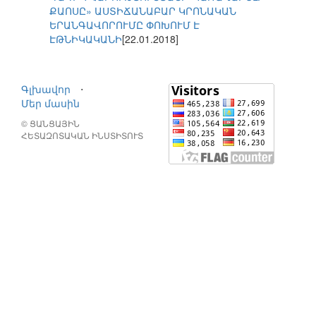
ՔԱՈՍԸ» ԱՍՏԻՃԱՆԱԲԱՐ ԿՐՈՆԱԿԱՆ
ԵՐԱՆԳԱՎՈՐՈՒՄԸ ՓՈԽՈՒՄ Է
ԷԹՆԻԿԱԿԱՆԻ
[22.01.2018]
Գլխավոր
⋅
Մեր մասին
© ՑԱՆՑԱՅԻՆ
ՀԵՏԱԶՈՏԱԿԱՆ ԻՆՍՏԻՏՈՒՏ