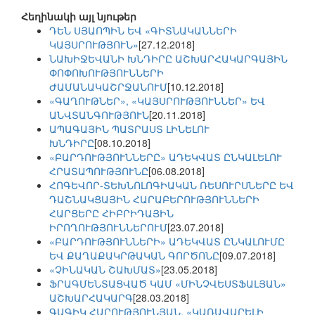
Հեղինակի այլ նյութեր
ԴԵՆ ՍՅԱՈՊԻՆ ԵՎ «ԳԻՏՆԱԿԱՆՆԵՐԻ
ԿԱՅՍՐՈՒԹՅՈՒՆ»
[27.12.2018]
ՆԱԽԻՋԵՎԱՆԻ ԽՆԴԻՐԸ ԱՇԽԱՐՀԱԿԱՐԳԱՅԻՆ
ՓՈՓՈԽՈՒԹՅՈՒՆՆԵՐԻ
ԺԱՄԱՆԱԿԱՇՐՋԱՆՈՒՄ
[10.12.2018]
«ԳԱՂՈՒԹՆԵՐ», «ԿԱՅՍՐՈՒԹՅՈՒՆՆԵՐ» ԵՎ
ԱՆՎՏԱՆԳՈՒԹՅՈՒՆ
[20.11.2018]
ԱՊԱԳԱՅԻՆ ՊԱՏՐԱՍՏ ԼԻՆԵԼՈՒ
ԽՆԴԻՐԸ
[08.10.2018]
«ԲԱՐԴՈՒԹՅՈՒՆՆԵՐԸ» ԱԴԵԿՎԱՏ ԸՆԿԱԼԵԼՈՒ
ՀՐԱՏԱՊՈՒԹՅՈՒՆԸ
[06.08.2018]
ՀՈԳԵՎՈՐ-ՏԵԽՆՈԼՈԳԻԱԿԱՆ ՌԵՍՈՒՐՍՆԵՐԸ ԵՎ
ԴԱՇՆԱԿՑԱՅԻՆ ՀԱՐԱԲԵՐՈՒԹՅՈՒՆՆԵՐԻ
ՀԱՐՑԵՐԸ ՀԻԲՐԻԴԱՅԻՆ
ԻՐՈՂՈՒԹՅՈՒՆՆԵՐՈՒՄ
[23.07.2018]
«ԲԱՐԴՈՒԹՅՈՒՆՆԵՐԻ» ԱԴԵԿՎԱՏ ԸՆԿԱԼՈՒՄԸ
ԵՎ ՔԱՂԱՔԱԿՐԹԱԿԱՆ ԳՈՐԾՈՆԸ
[09.07.2018]
«ՉԻՆԱԿԱՆ ՇԱԽՄԱՏ»
[23.05.2018]
ՖՐԱԳՄԵՆՏԱՑՎԱԾ ԿԱՄ «ՄԻՆՉՎԵՍՏՖԱԼՅԱՆ»
ԱՇԽԱՐՀԱԿԱՐԳ
[28.03.2018]
ԳԱԳԻԿ ՀԱՐՈՒԹՅՈՒՆՅԱՆ. «ԿԱՌԱՎԱՐԵԼԻ