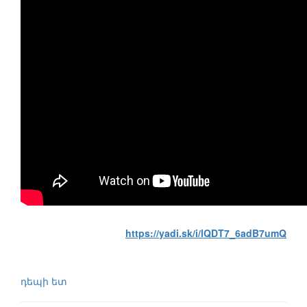
https://yadi.sk/i/lQDT7_6adB7umQ
դեպի ետ