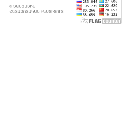
© ՑԱՆՑԱՅԻՆ
ՀԵՏԱԶՈՏԱԿԱՆ ԻՆՍՏԻՏՈՒՏ