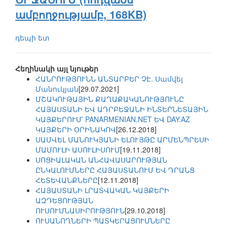
ամբողջությամբ, 168KB)
դեպի ետ
Հեղինակի այլ նյութեր
ՀԱՆՐՈՒԹՅՈՒՆՆ ԱՆՏԱՐԲԵՐ ՉԷ. Սամվել
Մանուկյան
[29.07.2021]
ՄՇԱԿՈՒԹԱՅԻՆ ՔԱՂԱՔԱԿԱՆՈՒԹՅՈՒՆԸ
ՀԱՅԱՍՏԱՆԻ ԵՎ ԱԴՐԲԵՋԱՆԻ ԻՆՏԵՐՆԵՏԱՅԻՆ
ԿԱՅՔԵՐՈՒՄ՝ PANARMENIAN.NET ԵՎ DAY.AZ
ԿԱՅՔԵՐԻ ՕՐԻՆԱԿՈՎ
[26.12.2018]
ՍԱՄՎԵԼ ՄԱՆՈՒԿՅԱՆԻ ԵԼՈՒՅԹԸ ԱՐՄԵՆՊՐԵՍԻ
ՄԱՄՈՒԼԻ ԱՍՈՒԼԻՍՈՒՄ
[19.11.2018]
ՍՈՑԻԱԼԱԿԱՆ ԱՆՀԱՎԱՍԱՐՈՒԹՅԱՆ
ԸՆԿԱԼՈՒՄՆԵՐԸ ՀԱՅԱՍՏԱՆՈՒՄ ԵՎ ԴՐԱՆՑ
ՀԵՏԵՎԱՆՔՆԵՐԸ
[12.11.2018]
ՀԱՅԱՍՏԱՆԻ ԼՐԱՏՎԱԿԱՆ ԿԱՅՔԵՐԻ
ԱԶԴԵՑՈՒԹՅԱՆ
ՈՒՍՈՒՄՆԱՍԻՐՈՒԹՅՈՒՆ
[29.10.2018]
ՈՒՍԱՆՈՂՆԵՐԻ ՊԱՏԿԵՐԱՑՈՒՄՆԵՐԸ