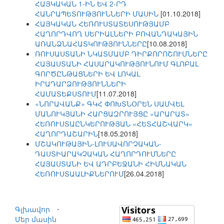
ՀԱՅԿԱԿԱՆ 1-ԻՆ ԵՎ 2-ՐԴ
ՀԱՆՐԱՊԵՏՈՒԹՅՈՒՆՆԵՐԻ ՄԱՍԻՆ
[01.10.2018]
ՀԱՅԿԱԿԱՆ ՀԵՌՈՒՍՏԱՏԵՍՈՒԹՅԱՄԲ
ՀԱՂՈՐԴՎՈՂ ՍԵՐԻԱԼՆԵՐԻ ԲՈՎԱՆԴԱԿԱՅԻՆ
ԱՌԱՆՁՆԱՀԱՏԿՈՒԹՅՈՒՆՆԵՐԸ
[10.08.2018]
ՌՈՒՍԱՍՏԱՆԻ ՆԿԱՏՄԱՄԲ ԴԻՐՔՈՐՈՇՈՒՄՆԵՐԸ
ՀԱՅԱՍՏԱՆԻ ՀԱՍԱՐԱԿՈՒԹՅՈՒՆՈՒՄ ԳԼՈԲԱԼ
ԳՈՐԾԸՆԹԱՑՆԵՐԻ ԵՎ ԼՈԿԱԼ
ԻՐԱԴԱՐՁՈՒԹՅՈՒՆՆԵՐԻ
ՀԱՄԱՏԵՔՍՏՈՒՄ
[11.07.2018]
«ՆՈՐԱՎԱՆՔ» ԳԿՀ ՓՈԽՏՆՕՐԵՆ ՍԱՄՎԵԼ
ՄԱՆՈՒԿՅԱՆԻ ՀԱՐՑԱԶՐՈՒՅՑԸ «ԱՐԱՐԱՏ»
ՀԵՌՈՒՍՏԱԸՆԿԵՐՈՒԹՅԱՆ «ՀԵՏՀԱՇՎԱՐԿ»
ՀԱՂՈՐԴԱՇԱՐԻՆ
[18.05.2018]
ՄՇԱԿՈՒԹԱՅԻՆ-ԼՈՒՍԱՎՈՐՉԱԿԱՆ-
ԴԱՍՏԻԱՐԱԿՉԱԿԱՆ ՀԱՂՈՐԴՈՒՄՆԵՐԸ
ՀԱՅԱՍՏԱՆԻ ԵՎ ԱԴՐԲԵՋԱՆԻ ՀԻՄՆԱԿԱՆ
ՀԵՌՈՒՍՏԱԱԼԻՔՆԵՐՈՒՄ
[26.04.2018]
Գլխավոր
⋅
Մեր մասին