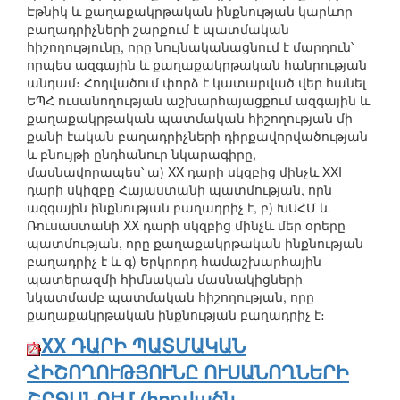
Էթնիկ և քաղաքակրթական ինքնության կարևոր
բաղադրիչների շարքում է պատմական
հիշողությունը, որը նույնականացնում է մարդուն՝
որպես ազգային և քաղաքակրթական հանրության
անդամ։ Հոդվածում փորձ է կատարված վեր հանել
ԵՊՀ ուսանողության աշխարհայացքում ազգային և
քաղաքակրթական պատմական հիշողության մի
քանի էական բաղադրիչների դիրքավորվածության
և բնույթի ընդհանուր նկարագիրը,
մասնավորապես՝ ա) XX դարի սկզբից մինչև XXI
դարի սկիզբը Հայաստանի պատմության, որն
ազգային ինքնության բաղադրիչ է, բ) ԽՍՀՄ և
Ռուսաստանի XX դարի սկզբից մինչև մեր օրերը
պատմության, որը քաղաքակրթական ինքնության
բաղադրիչ է և գ) Երկրորդ համաշխարհային
պատերազմի հիմնական մասնակիցների
նկատմամբ պատմական հիշողության, որը
քաղաքակրթական ինքնության բաղադրիչ է։
XX ԴԱՐԻ ՊԱՏՄԱԿԱՆ
ՀԻՇՈՂՈՒԹՅՈՒՆԸ ՈՒՍԱՆՈՂՆԵՐԻ
ՇՐՋԱՆՈՒՄ (հոդվածն