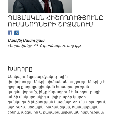
ՊԱՏՄԱԿԱՆ ՀԻՇՈՂՈՒԹՅՈՒՆԸ
ՈՒՍԱՆՈՂՆԵՐԻ ՇՐՋԱՆՈՒՄ
Սամվել Մանուկյան
«Նորավանք» ԳԿՀ փորձագետ, սոց.գ.թ.
Խնդիրը
Ներկայում գլոբալ մշակութային
փոփոխությունների հիմնական ուղղություններից է
գլոբալ քաղաքացիական հասարակության
կազմավորումը, ինչը ենթադրում է մարդու` բացի
անձի մակարդակից ավելի բարձր կարգի
ցանկացած ինքնության կազմալուծում և վերացում,
այդ թվում սեռային, ընտանեկան, համայնքային,
էթնիկ, ազգային և քաղաքակրթական ինքնության։