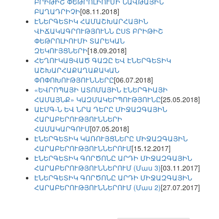
ԲՐԻԹԻՇ ՓԵԹՐՈԼԻՈՒՄԻ ՆԱՎԹԱՅԻՆ
ԲԱՂԱԴՐԻՉԻ
[08.11.2018]
ԷՆԵՐԳԵՏԻԿ ՀԱՄԱՇԽԱՐՀԱՅԻՆ
ՎԻՃԱԿԱԳՐՈՒԹՅՈՒՆՆ ԸՍՏ ԲՐԻԹԻՇ
ՓԵԹՐՈԼԻՈՒՄԻ ՏԱՐԵԿԱՆ
ԶԵԿՈՒՅՑՆԵՐԻ
[18.09.2018]
ՀԵՂՈՒԿԱՑՎԱԾ ԳԱԶԸ ԵՎ ԷՆԵՐԳԵՏԻԿ
ԱՇԽԱՐՀԱՔԱՂԱՔԱԿԱՆ
ՓՈՓՈԽՈՒԹՅՈՒՆՆԵՐԸ
[06.07.2018]
«ԵՎՐՈՊԱՅԻ ԱՏՈՄԱՅԻՆ ԷՆԵՐԳԻԱՅԻ
ՀԱՄԱՅՆՔ» ԿԱԶՄԱԿԵՐՊՈՒԹՅՈՒՆԸ
[25.05.2018]
ԱԷՄԳ-Ն ԵՎ ՆՐԱ ԴԵՐԸ ՄԻՋԱԶԳԱՅԻՆ
ՀԱՐԱԲԵՐՈՒԹՅՈՒՆՆԵՐԻ
ՀԱՄԱԿԱՐԳՈՒՄ
[07.05.2018]
ԷՆԵՐԳԵՏԻԿ ԿԱՌՈՒՅՑՆԵՐԸ ՄԻՋԱԶԳԱՅԻՆ
ՀԱՐԱԲԵՐՈՒԹՅՈՒՆՆԵՐՈՒՄ
[15.12.2017]
ԷՆԵՐԳԵՏԻԿ ԳՈՐԾՈՆԸ ԱՐԴԻ ՄԻՋԱԶԳԱՅԻՆ
ՀԱՐԱԲԵՐՈՒԹՅՈՒՆՆԵՐՈՒՄ (Մաս 3)
[03.11.2017]
ԷՆԵՐԳԵՏԻԿ ԳՈՐԾՈՆԸ ԱՐԴԻ ՄԻՋԱԶԳԱՅԻՆ
ՀԱՐԱԲԵՐՈՒԹՅՈՒՆՆԵՐՈՒՄ (Մաս 2)
[27.07.2017]