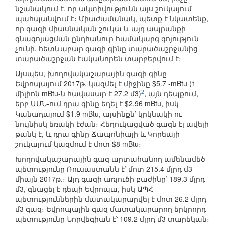
նշանակում է, որ ակտիվությունն այս շուկայում
պահպանվում է։ Միաժամանակ, պետք է նկատենք,
որ գազի միասնական շուկա և այդ ապրանքի
գնագոյացման ընդհանուր համակարգ գոյություն
չունի, հետևաբար գազի գինը տարածաշրջանից
տարածաշրջան էականորեն տարբերվում է։
Այսպես, խողովակաշարային գազի գինը
Եվրոպայում 2017թ. կազմել է միջինը $5.7 -mBtu (1
2
միլիոն mBtu-ն հավասար է 27.2 մ3)
, այն դեպքում,
երբ ԱՄՆ-ում դրա գինը եղել է $2.96 mBtu, իսկ
Կանադայում $1.9 mBtu, այսինքն՝ կրկնակի ու
նույնիսկ եռակի էժան։ Հեղուկացված գազն էլ ավելի
թանկ է, և դրա գինը Ճապոնիայի և Կորեայի
շուկայում կազմում է մոտ $8 mBtu։
Խողովակաշարային գազ արտահանող ամենամեծ
պետությունը Ռուսաստանն է՝ մոտ 215.4 մլրդ մ3
միայն 2017թ.։ Այդ գազի առյուծի բաժինը՝ 189.3 մլրդ
մ3, գնացել է դեպի Եվրոպա, իսկ ԱՊՀ
պետություններին մատակարարվել է մոտ 26.2 մլրդ
մ3 գազ։ Եվրոպային գազ մատակարարող երկրորդ
պետությունը Նորվեգիան է՝ 109.2 մլրդ մ3 տարեկան։