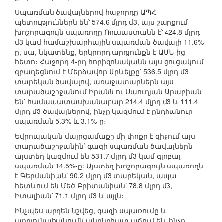
Սպառման ծավալներով հաջորդը ԱՊՀ
պետություններն են՝ 574.6 մլրդ մ3, այս շարքում
խոշորագույն սպառողը Ռուսաստանն է՝ 424.8 մլրդ
մ3 կամ համաշխարհային սպառման ծավալի 11.6%-
ը, սա, նկատենք, երկրորդ արդյունքն է ԱՄՆ-ից
հետո։ Հաջորդ 4-րդ հորիզոնականն այս ցուցակում
զբաղեցնում է Մերձավոր Արևելքը՝ 536.5 մլրդ մ3
տարեկան ծավալով, առաջատարներն այս
տարածաշրջանում Իրանն ու Սաուդյան Արաբիան
են՝ համապատասխանաբար 214.4 մլրդ մ3 և 111.4
մլրդ մ3 ծավալներով, ինչը կազմում է ընդհանուր
սպառման 5.3% և 3.1%-ը։
Եվրոպական մայրցամաքը մի փոքր է զիջում այս
տարածաշրջանին՝ գազի սպառման ծավալներն
այստեղ կազմում են 531.7 մլրդ մ3 կամ գլոբալ
սպառման 14.5%-ը: Այստեղ խոշորագույն սպառողն
է Գերմանիան՝ 90.2 մլրդ մ3 տարեկան, ապա
հետևում են Մեծ Բրիտանիան՝ 78.8 մլրդ մ3,
Իտալիան՝ 71.1 մլրդ մ3 և այլն։
Ինչպես արդեն նշվեց, գազի սպառումը և
արդյունահանումն անընդհատ աճում են, ինչը