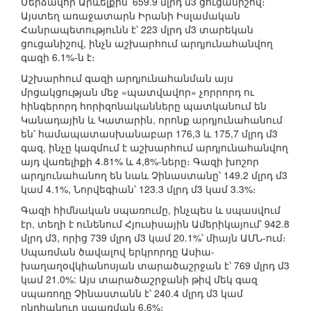
Մերձավոր Արևելքին՝ 659.9 մլրդ մ3 ցուցանիշով։
Այստեղ առաջատարն Իրանի Իսլամական
Հանրապետությունն է՝ 223 մլրդ մ3 տարեկան
ցուցանիշով, ինչն աշխարհում արդյունահանվող
գազի 6.1%-ն է։
Աշխարհում գազի արդյունահանման այս
մրցակցության մեջ «պատվավոր» չորրորդ ու
հինգերորդ հորիզոնականները պատկանում են
Կանադային և Կատարին, որոնք արդյունահանում
են՝ համապատասխանաբար 176,3 և 175,7 մլրդ մ3
գազ, ինչը կազմում է աշխարհում արդյունահանվող
այդ վառելիքի 4.81% և 4,8%-ները։ Գազի խոշոր
արդյունահանող են նաև Չինաստանը՝ 149.2 մլրդ մ3
կամ 4.1%, Նորվեգիան՝ 123.3 մլրդ մ3 կամ 3.3%։
Գազի հիմնական սպառումը, ինչպես և սպասվում
էր, տեղի է ունենում Հյուսիսային Ամերիկայում՝ 942.8
մլրդ մ3, որից 739 մլրդ մ3 կամ 20.1%՝ միայն ԱՄՆ-ում։
Սպառման ծավալով երկրորդը Ասիա-
խաղաղօվկիանոսյան տարածաշրջան է՝ 769 մլրդ մ3
կամ 21.0%: Այս տարածաշրջանի թիվ մեկ գազ
սպառողը Չինաստանն է՝ 240.4 մլրդ մ3 կամ
ընդհանուր սպառման 6.6%։