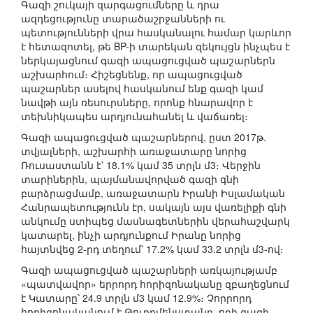
Գազի շուկայի զարգացումները և դրա
ազդեցությունը տարածաշրջանների ու
պետությունների վրա հասկանալու համար կարևոր
է հետազոտել, թե BP-ի տարեկան զեկույցն ինչպես է
ներկայացնում գազի ապացուցված պաշարներն
աշխարհում։ Հիշեցնենք, որ ապացուցված
պաշարներ ասելով հասկանում ենք գազի կամ
նավթի այն ռեսուրսները, որոնք հնարավոր է
տեխնիկապես արդյունահանել և վաճառել։
Գազի ապացուցված պաշարներով, ըստ 2017թ.
տվյալների, աշխարհի առաջատարը նորից
Ռուսաստանն է՝ 18.1% կամ 35 տրլն մ3։ Վերջին
տարիներին, պայմանավորված գազի գնի
բարձրացմամբ, առաջատարն Իրանի Իսլամական
Հանրապետությունն էր, սակայն այս վառելիքի գնի
անկումը ստիպեց մասնագետներին վերահաշվարկ
կատարել, ինչի արդյունքում Իրանը նորից
հայտնվեց 2-րդ տեղում՝ 17.2% կամ 33.2 տրլն մ3-ով։
Գազի ապացուցված պաշարների առկայությամբ
«պատվավոր» երրորդ հորիզոնականը զբաղեցնում
է Կատարը՝ 24.9 տրլն մ3 կամ 12.9%։ Չորրորդ
հորիզոնականում է Թուրքմենստանը, որի գազի