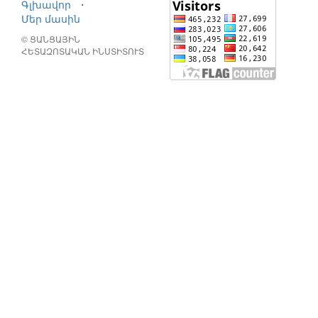
Գլխավոր
⋅
Մեր մասին
© ՑԱՆՑԱՅԻՆ
ՀԵՏԱԶՈՏԱԿԱՆ ԻՆՍՏԻՏՈՒՏ