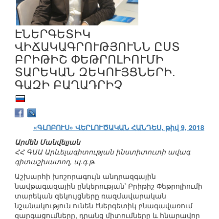
ԷՆԵՐԳԵՏԻԿ
ՎԻՃԱԿԱԳՐՈՒԹՅՈՒՆՆ ԸՍՏ
ԲՐԻԹԻՇ ՓԵԹՐՈԼԻՈՒՄԻ
ՏԱՐԵԿԱՆ ԶԵԿՈՒՅՑՆԵՐԻ.
ԳԱԶԻ ԲԱՂԱԴՐԻՉ
«ԳԼՈԲՈՒՍ» ՎԵՐԼՈՒԾԱԿԱՆ ՀԱՆԴԵՍ, թիվ 9, 2018
Արմեն Մանվելյան
ՀՀ ԳԱԱ Արևելագիտության ինստիտուտի ավագ
գիտաշխատող, պ.գ.թ.
Աշխարհի խոշորագույն անդրազգային
նավթագազային ընկերության՝ Բրիթիշ Փեթրոլիումի
տարեկան զեկույցները ռազմավարական
նշանակություն ունեն էներգետիկ բնագավառում
զարգացումները, դրանց միտումները և հնարավոր