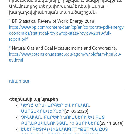
հիմնական ծավալները, ինչպես և նավթի դեպքում,
Արևմուտքից տեղափոխվում է դեպի Ասիա-
խաղաղօվկիանոսյան տարածաշրջան։
1
BP Statistical Review of World Energy-2018,
https://www.bp.com/content/dam/bp/en/corporate/pdf/energy-
economics/statistical-review/bp-stats-review-2018-full-
report.pdf
2
Natural Gas and Coal Measurements and Conversions,
https://www.extension.iastate.edu/agdm/wholefarm/html/c6-
89.html
դեպի ետ
Հեղինակի այլ նյութեր
ԿԵՂԾ ՕՐԱԿԱՐԳԵՐ ԵՎ ԻՐԱԿԱՆ
ՄԱՐՏԱՀՐԱՎԵՐՆԵՐ
[21.05.2020]
ՉԻՆԱԿԱՆ ԲԱՐԵՓՈԽՈՒՄՆԵՐԻ ԵՎ ԲԱՑ
ՔԱՂԱՔԱԿԱՆՈՒԹՅԱՆ 40 ՏԱՐԻՆԵՐԸ
[23.11.2018]
ԷՆԵՐԳԵՏԻԿ ՎԻՃԱԿԱԳՐՈՒԹՅՈՒՆՆ ԸՍՏ