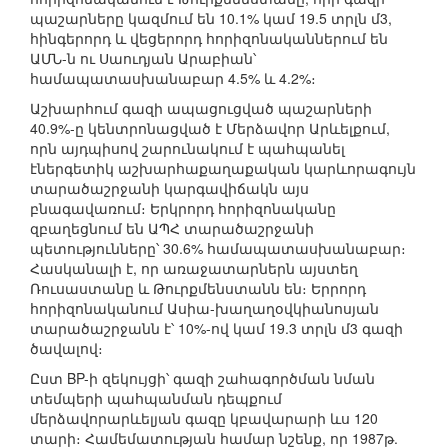
պաշարները կազմում են 10.1% կամ 19.5 տրլն մ3,
հինգերորդ և վեցերորդ հորիզոնականներում են
ԱՄՆ-ն ու Սաուդյան Արաբիան՝
համապատասխանաբար 4.5% և 4.2%։
Աշխարհում գազի ապացուցված պաշարների
40.9%-ը կենտրոնացված է Մերձավոր Արևելքում,
որն այդպիսով շարունակում է պահպանել
էներգետիկ աշխարհաքաղաքական կարևորագույն
տարածաշրջանի կարգավիճակն այս
բնագավառում։ Երկրորդ հորիզոնականը
զբաղեցնում են ԱՊՀ տարածաշրջանի
պետությունները՝ 30.6% համապատասխանաբար։
Հասկանալի է, որ առաջատարներն այստեղ
Ռուսաստանը և Թուրքմենստանն են։ Երրորդ
հորիզոնականում Ասիա-խաղաղօվկիանոսյան
տարածաշրջանն է՝ 10%-ով կամ 19.3 տրլն մ3 գազի
ծավալով։
Ըստ BP-ի զեկույցի՝ գազի շահագործման նման
տեմպերի պահպանման դեպքում
մերձավորարևելյան գազը կբավարարի ևս 120
տարի։ Համեմատության համար նշենք, որ 1987թ.