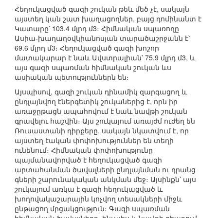
Հեղուկացված գազի շուկան թեև մեծ չէ, սակայն
այստեղ կան շատ խաղացողներ, բայց դոմինանտ է
Կատարը՝ 103.4 մլրդ մ3։ Հիմնական սպառողը
Ասիա-խաղաղօվկիանոսյան տարածաշրջանն է՝
69.6 մլրդ մ3։ Հեղուկացված գազի խոշոր
մատակարար է նաև Ավստրալիան՝ 75.9 մլրդ մ3, և
այս գազի սպառման հիմնական շուկան ևս
ասիական պետություններն են։
Այսպիսով, գազի շուկան դինամիկ զարգացող և
ընդլայնվող էներգետիկ շուկաներից է, որն իր
առաջըթացն ապահովում է նաև նավթի շուկան
գրավելու հաշվին։ Այս շուկայում առայժմ ուժեղ են
Ռուսաստանի դիրքերը, սակայն նկատվում է, որ
այստեղ էական փոփոխություններ են տեղի
ունենում։ Հիմնական փոփոխությունը
պայմանավորված է հեղուկացված գազի
արտահանման ծավալների ընդլայնման ու դրանց
գների շարունակական անկման մեջ։ Այսինքն՝ այս
շուկայում առկա է գազի հեղուկացված և
խողովակաշարային կոչվող տեսակների միջև
ընթացող մրցակցություն։ Գազի սպառման