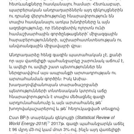
հետևանքները հասկանալու համար։ Հետևաբար,
պարբերական անդրադարձներն այդ զեկույցներին
ու դրանց վերլուծությունը հնարավորություն են
տալիս հասկանալու առկա խնդիրները և այն
ազդեցությունը, որ էներգետիկ ոլորտն ունի
համաշխարհային գործընթացների՝ միջազգային
հարաբերությունների, աշխարհատնտեսության ու
անվտանգային միջավայրի վրա։
Անդրադարձը հենց գազին պատահական չէ, քանի
որ այս վառելիքի պահանջարկը շարունակ աճում է,
և ավելի ու ավելի շատ պետություններ են
ներգրավվում այս ապրանքի արտադրության ու
արտահանման գործին։ Իսկ Ասիա-
խաղաղօվկիանոսյան տարածաշրջանի
պետությունների տնտեսական կտրուկ աճը
հնարավորություն է տալիս մեծացնել գազի
արդյունահանումը և այն արտահանել թե՛
խողովակաշարերով և թե՛ հեղուկացված տեսքով։
Ըստ BP-ի տարեկան զեկույցի (
Statistical Review of
1
World Energy-2018
)
՝ 2017թ. գազի պահանջարկն աճել
է 96 մլրդ մ3-ով կամ մոտ 3%-ով, ինչն այդ վառելիքի