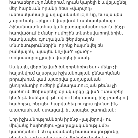
հարաբերություններում, դրան կարելի է ավելացնել
մեր հարեւան Իրանի հետ «վարվող»
անհասկանալի քաղաքականությունը, եւ այսպես
շարունակ: Երկրում վարվում է անհասկանալի
ֆինանսատնտեսական քաղաքականություն, ինչը
հարվածում է մանր ու միջին տնտեսվարողներին,
հատկապես գյուղական ֆերմերային
տնտեսություններին, որոնք հայտնվել են
բանկային, այսպես կոչվածՙ «ցածր»
տոկոսադրույքային վարկերի տակ:
Սակայն, վերը նշված խնդիրներից եւ ոչ մեկը չի
հայտնվում այսօրվա իշխանության քննարկման
թիրախում, կամ այսօրվա քաղաքական
ընդդիմադիր ուժերի քննադատության թեմա չի
դառնում: Փոխարենը օրակարգը լցված է տարբեր
կեղծ թեմաներով, թե ով ում ինչ ասաց, ինչ բառերով
հայհոյեց, ինչպես հարվածեց ու դրա դիմաց ինչ
պատասխան ստացավ, եւ այսպես շարունակ:
Նոր իշխանություններն իրենց «լայվերով» ու
միմյանց հայհոյելու «քաղաքականությամբ»
կարողանում են պառակտել հասարակությունը,
սերմանելով ատելություն միմյանց հանդեպ,