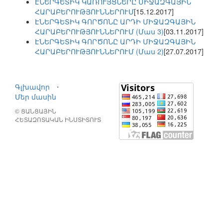
ԷՆԵՐԳԵՏԻԿ ԿԱՌՈՒՅՑՆԵՐԸ ՄԻՋԱԶԳԱՅԻՆ
ՀԱՐԱԲԵՐՈՒԹՅՈՒՆՆԵՐՈՒՄ
[15.12.2017]
ԷՆԵՐԳԵՏԻԿ ԳՈՐԾՈՆԸ ԱՐԴԻ ՄԻՋԱԶԳԱՅԻՆ
ՀԱՐԱԲԵՐՈՒԹՅՈՒՆՆԵՐՈՒՄ (Մաս 3)
[03.11.2017]
ԷՆԵՐԳԵՏԻԿ ԳՈՐԾՈՆԸ ԱՐԴԻ ՄԻՋԱԶԳԱՅԻՆ
ՀԱՐԱԲԵՐՈՒԹՅՈՒՆՆԵՐՈՒՄ (Մաս 2)
[27.07.2017]
Գլխավոր
⋅
Մեր մասին
© ՑԱՆՑԱՅԻՆ
ՀԵՏԱԶՈՏԱԿԱՆ ԻՆՍՏԻՏՈՒՏ