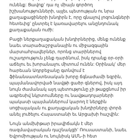
ունենք: Ցավոքՙ դա ոչ միայն գործող
իշխանությունների, այլեւ պետության ու նրա
քաղաքացիների խնդիրն է, որը գնալով լոզունգների
հետեւիցՙ ընտրել է կառավարելու անընդունակ
քաղաքական ուժի:
Բացի ներքաղաքական խնդիրներից, մենք ունենք
նաեւ տարածաշրջանային ու միջազգային
մարտահրավերներ, որոնց տարիներով
ուշադրություն չենք դարձնում, իսկ դրանք օր-օրի
աճելու եւ խորանալու միտում ունեն: Օրինակՙ մեր
հարեւան Ադրբեջանը գտնվում է
ֆինանսատնտեսական խորը ճգնաժամի եզրին,
պայմանավորված նավթի ցածր գներով, իսկ այդ
նույն ժամանակ այդ պետությունը չի թաքցնում իր
ագրեսիվ նկրտումները ու նավթադոլարների
պակասի պայմաններում կարող է ներքին
սոցիալական ու քաղաքական խնդիրները փորձ
անել լուծելու Հայաստանի եւ Արցախի հաշվին:
Նույն անմխիթար իրավիճակն է մեր
ռազմավարական դաշնակցիՙ Ռուսաստանի, նաեւ
Եվրոմիության ու նույնիսկ ԱՄՆ-ի հետ