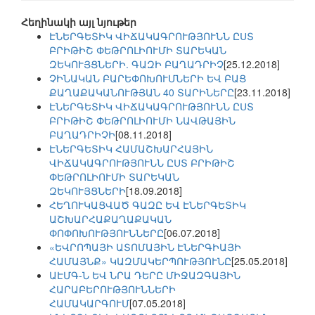
Հեղինակի այլ նյութեր
ԷՆԵՐԳԵՏԻԿ ՎԻՃԱԿԱԳՐՈՒԹՅՈՒՆՆ ԸՍՏ
ԲՐԻԹԻՇ ՓԵԹՐՈԼԻՈՒՄԻ ՏԱՐԵԿԱՆ
ԶԵԿՈՒՅՑՆԵՐԻ. ԳԱԶԻ ԲԱՂԱԴՐԻՉ
[25.12.2018]
ՉԻՆԱԿԱՆ ԲԱՐԵՓՈԽՈՒՄՆԵՐԻ ԵՎ ԲԱՑ
ՔԱՂԱՔԱԿԱՆՈՒԹՅԱՆ 40 ՏԱՐԻՆԵՐԸ
[23.11.2018]
ԷՆԵՐԳԵՏԻԿ ՎԻՃԱԿԱԳՐՈՒԹՅՈՒՆՆ ԸՍՏ
ԲՐԻԹԻՇ ՓԵԹՐՈԼԻՈՒՄԻ ՆԱՎԹԱՅԻՆ
ԲԱՂԱԴՐԻՉԻ
[08.11.2018]
ԷՆԵՐԳԵՏԻԿ ՀԱՄԱՇԽԱՐՀԱՅԻՆ
ՎԻՃԱԿԱԳՐՈՒԹՅՈՒՆՆ ԸՍՏ ԲՐԻԹԻՇ
ՓԵԹՐՈԼԻՈՒՄԻ ՏԱՐԵԿԱՆ
ԶԵԿՈՒՅՑՆԵՐԻ
[18.09.2018]
ՀԵՂՈՒԿԱՑՎԱԾ ԳԱԶԸ ԵՎ ԷՆԵՐԳԵՏԻԿ
ԱՇԽԱՐՀԱՔԱՂԱՔԱԿԱՆ
ՓՈՓՈԽՈՒԹՅՈՒՆՆԵՐԸ
[06.07.2018]
«ԵՎՐՈՊԱՅԻ ԱՏՈՄԱՅԻՆ ԷՆԵՐԳԻԱՅԻ
ՀԱՄԱՅՆՔ» ԿԱԶՄԱԿԵՐՊՈՒԹՅՈՒՆԸ
[25.05.2018]
ԱԷՄԳ-Ն ԵՎ ՆՐԱ ԴԵՐԸ ՄԻՋԱԶԳԱՅԻՆ
ՀԱՐԱԲԵՐՈՒԹՅՈՒՆՆԵՐԻ
ՀԱՄԱԿԱՐԳՈՒՄ
[07.05.2018]