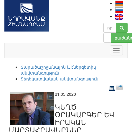
բաժանո
Տարածաշրջանային և էներգետիկ
անվտանգություն
Տեղեկատվական անվտանգություն
21.05.2020
ԿԵՂԾ
ՕՐԱԿԱՐԳԵՐ ԵՎ
ԻՐԱԿԱՆ
ՄԱՐՏԱՀՐԱՎԵՐՆԵՐ