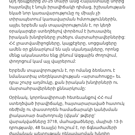
Այդ դեպքերից 20-25 տարի անց Հայաստանը նորից
հայտնվել է նույն իրավիճակի դիմաց, իշխանության
եկած նոր կառավարությունը ոչ միայն չի
տիրապետում կառավարման հմտություններին,
այլեւ երբեմն այն տպավորությունն է, որ կեղծ
օրակարգեր ստեղծելով փորձում է խուսափել
իրական խնդիրները լուծելու մարտահրավերներից:
ՀՀ լրատվամիջոցները, կայքէջերը, սոցցանցերը
ամեն օր քննարկում են այն սկանդալները, որոնց
մենք ականատես ենք լինում Ազգային ժողովում,
փողոցում կամ այլ վայրերում:
Երբեմն տպավորություն է, որ ոմանց ձեռնտու է
նմանատիպ տեղեկատվության «արտահոսքը» եւ
դրա շուրջ աղմուկը, քան իրական խնդիրների ու
մարտահրավերների քննարկումը:
Օրինակ, կորոնավիրուսի հետեւանքով ՀՀ-ում
ստեղծված իրավիճակը, հայտարարաված հատուկ
ռեժիմը ու փաստորեն համաճարակի կանխման
լիակատար ձախողումը (վկանՙ թվերըՙ
վարակվածները 3718, մահացածները, մայիսի 13-ի
դրությամբ, 48 եւայլն) հուշում է, որ ճգնաժամերի
ժամանակ պետության ղեկավարման խնդիր