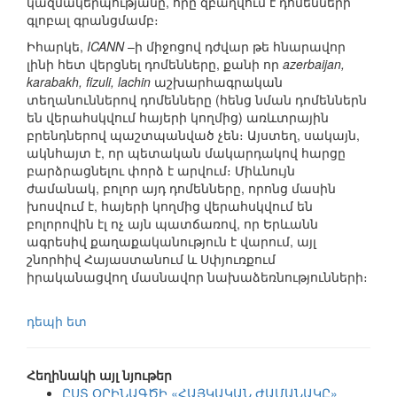
կազմակերպությանը, որը զբաղվում է դոմենների
գլոբալ գրանցմամբ։
Իհարկե,
ICANN
–ի միջոցով դժվար թե հնարավոր
լինի հետ վերցնել դոմենները, քանի որ
azerbaijan,
karabakh, fizuli, lachin
աշխարհագրական
տեղանուններով դոմենները (հենց նման դոմեններն
են վերահսկվում հայերի կողմից) առևտրային
բրենդներով պաշտպանված չեն։ Այստեղ, սակայն,
ակնհայտ է, որ պետական մակարդակով հարցը
բարձրացնելու փորձ է արվում։ Միևնույն
ժամանակ, բոլոր այդ դոմենները, որոնց մասին
խոսվում է, հայերի կողմից վերահսկվում են
բոլորովին էլ ոչ այն պատճառով, որ Երևանն
ագրեսիվ քաղաքականություն է վարում, այլ
շնորհիվ Հայաստանում և Սփյուռքում
իրականացվող մասնավոր նախաձեռնությունների։
դեպի ետ
Հեղինակի այլ նյութեր
ԸՍՏ ՕՐԻՆԱԳԾԻ «ՀԱՅԿԱԿԱՆ ԺԱՄԱՆԱԿԸ»