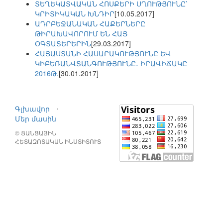
ՏԵՂԵԿԱՏՎԱԿԱՆ ՀՈՍՔԵՐԻ ՍՂՈՒԹՅՈՒՆԸ՝
ԿՐԻՏԻԿԱԿԱՆ ԽՆԴԻՐ
[10.05.2017]
ԱԴՐԲԵՋԱՆԱԿԱՆ ՀԱՔԵՐՆԵՐԸ
ԹԻՐԱԽԱՎՈՐՈՒՄ ԵՆ ՀԱՅ
ՕԳՏԱՏԵՐԵՐԻՆ
[29.03.2017]
ՀԱՅԱՍՏԱՆԻ ՀԱՍԱՐԱԿՈՒԹՅՈՒՆԸ ԵՎ
ԿԻԲԵՌԱՆՎՏԱՆԳՈՒԹՅՈՒՆԸ․ ԻՐԱՎԻՃԱԿԸ
2016Թ.
[30.01.2017]
Գլխավոր
⋅
Մեր մասին
© ՑԱՆՑԱՅԻՆ
ՀԵՏԱԶՈՏԱԿԱՆ ԻՆՍՏԻՏՈՒՏ