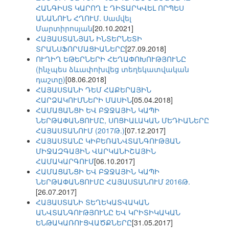
ՀԱՆԳԻՍՏ ԿԱՐՈՂ Է ԴԻՏԱՐԿՎԵԼ ՈՐՊԵՍ
ԱՆԱՆՈՒՆ ՀՂՈՒՄ. Սամվել
Մարտիրոսյան
[20.10.2021]
ՀԱՅԱՍՏԱՆՅԱՆ ԻՆՏԵՐՆԵՏԻ
ՏՐԱՆՍՖՈՐՄԱՑԻԱՆԵՐԸ
[27.09.2018]
ՈՒՂԻՂ ԵԹԵՐՆԵՐԻ ՀԵՂԱՓՈԽՈՒԹՅՈՒՆԸ
(ինչպես ձևափոխվեց տեղեկատվական
դաշտը)
[08.06.2018]
ՀԱՅԱՍՏԱՆԻ ԴԵՄ ՀԱՔԵՐԱՅԻՆ
ՀԱՐՁԱԿՈՒՄՆԵՐԻ ՄԱՍԻՆ
[05.04.2018]
ՀԱՄԱՑԱՆՑԻ ԵՎ ԲՋՋԱՅԻՆ ԿԱՊԻ
ՆԵՐԹԱՓԱՆՑՈՒՄԸ, ՍՈՑԻԱԼԱԿԱՆ ՄԵԴԻԱՆԵՐԸ
ՀԱՅԱՍՏԱՆՈՒՄ (2017Թ.)
[07.12.2017]
ՀԱՅԱՍՏԱՆԸ ԿԻԲԵՌԱՆՎՏԱՆԳՈՒԹՅԱՆ
ՄԻՋԱԶԳԱՅԻՆ ՎԱՐԿԱՆԻՇԱՅԻՆ
ՀԱՄԱԿԱՐԳՈՒՄ
[06.10.2017]
ՀԱՄԱՑԱՆՑԻ ԵՎ ԲՋՋԱՅԻՆ ԿԱՊԻ
ՆԵՐԹԱՓԱՆՑՈՒՄԸ ՀԱՅԱՍՏԱՆՈՒՄ 2016Թ.
[26.07.2017]
ՀԱՅԱՍՏԱՆԻ ՏԵՂԵԿԱՏՎԱԿԱՆ
ԱՆՎՏԱՆԳՈՒԹՅՈՒՆԸ ԵՎ ԿՐԻՏԻԿԱԿԱՆ
ԵՆԹԱԿԱՌՈՒՑՎԱԾՔՆԵՐԸ
[31.05.2017]