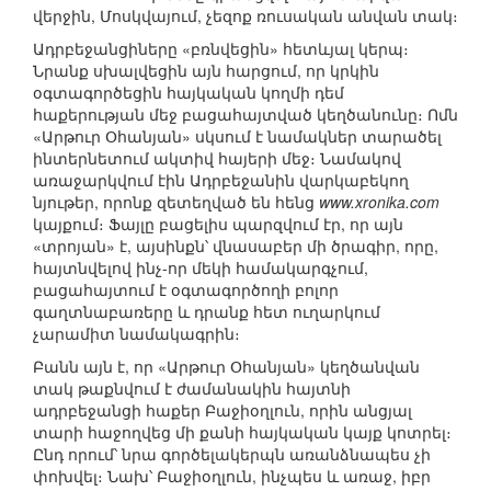
վերջին, Մոսկվայում, չեզոք ռուսական անվան տակ։
Ադրբեջանցիները «բռնվեցին» հետևյալ կերպ։
Նրանք սխալվեցին այն հարցում, որ կրկին
օգտագործեցին հայկական կողմի դեմ
հաքերության մեջ բացահայտված կեղծանունը։ Ոմն
«Արթուր Օհանյան» սկսում է նամակներ տարածել
ինտերնետում ակտիվ հայերի մեջ։ Նամակով
առաջարկվում էին Ադրբեջանին վարկաբեկող
նյութեր, որոնք զետեղված են հենց
www.xronika.com
կայքում։ Ֆայլը բացելիս պարզվում էր, որ այն
«տրոյան» է, այսինքն՝ վնասաբեր մի ծրագիր, որը,
հայտնվելով ինչ-որ մեկի համակարգչում,
բացահայտում է օգտագործողի բոլոր
գաղտնաբառերը և դրանք հետ ուղարկում
չարամիտ նամակագրին։
Բանն այն է, որ «Արթուր Օհանյան» կեղծանվան
տակ թաքնվում է ժամանակին հայտնի
ադրբեջանցի հաքեր Բաջիօղլուն, որին անցյալ
տարի հաջողվեց մի քանի հայկական կայք կոտրել։
Ընդ որում՝ նրա գործելակերպն առանձնապես չի
փոխվել։ Նախ՝ Բաջիօղլուն, ինչպես և առաջ, իբր