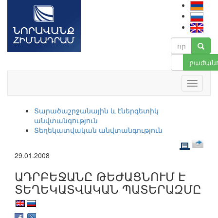
բաժանո
Տարածաշրջանային և էներգետիկ
անվտանգություն
Տեղեկատվական անվտանգություն
29.01.2008
ԱԴՐԲԵՋԱՆԸ ԹԵԺԱՑՆՈՒՄ Է
ՏԵՂԵԿԱՏՎԱԿԱՆ ՊԱՏԵՐԱԶՄԸ