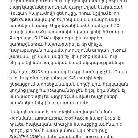
աշխատանք է տանում։ Որպես փաստարկ բերվում
է այդ կազմակերպության վարչության նախագահ
Վուգար Բայրամովի զեկույցը, որում նշվում է, որ
եթե ժամանակակից եվրոպական մակարդակին
հասնելու համար Ադրբեջանին անհրաժեշտ է 20
տարի, ապա Հայաստանին պետք կլինի 50 տարի։
Բացի այդ, ՏՍԶԿ-ն միջազգային տարբեր
կառույցներում հայտարարել է, որ մինչև
Ղարաբաղյան հակամարտությունն արդար լուծում
չստանա, չի մասնակցի ոչ մի միջոցառման, ուր
ներկա կլինեն հայկական կազմակերպություններ։
Անշուշտ, ՏՍԶԿ փաստարկները համոզիչ չեն։ Բացի
այդ, հայտնի է, որ անցած 2-3 տարիների
ընթացքում ադրբեջանական կողմի վրա հայկական
կողմից լուրջ հարձակումներ չեն եղել, եղածներն էլ
նախաձեռնվել են ադրբեջանական հաքերների
հարձակումներին ի պատասխան։
Սակայն փաստ է, որ տեղեկատվական նման
«լցոնման» արդյունքում xronika.com կայքը նշվել է
որպես հայկական։ Առաջին հայացքից անհնար է
որոշել, թե ում է պատկանում այս ռեսուրսը։
XRONIKA.COM
դոմենը գրանցվել է այս տարվա