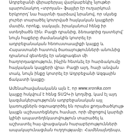
Ադրբեջանի վերաբերյալ վարկաբեկիչ նյութեր
պարունակող «տրոյան» ֆայլեր էր ուղարկում։
Երկրորդ՝ նա հայտնի դարձավ նրանով, որ սկսեց
լուրեր տարածել կոտրված հայկական կայքերի
մասին, որոնք, սակայն, իրականում հենց իր
ստեղծածն էին։ Բացի դրանից, ձեռագրից դատելով՝
նույն հաքերը ժամանակին կոտրել էր
ադրբեջանական հեռուստաալիքի կայքը և
Հայաստանի հատուկ ծառայությունների անունից
դրանում զետեղել էր անգրագետ մի
հաղորդագրություն, ինչին հետևել էր հարձակումը
հայկական կայքերի վրա։ Բացի այդ, հայի անվան
տակ, նույն ինքը կոտրել էր Ադրբեջանի Ազգային
ճակատի կայքը։
Ամենահավանականն այն է, որ
www.xronika.com
կայքը հսկվում է հենց ՏՍԶԿ-ի կողմից, կամ էլ այդ
կազմակերպությունն ադրբեջանական այլ
կառույցներն օգտագործել են որպես քողածածկույթ
կայքն աշխատեցնելու համար, որի միջոցով կարելի
կլինի ապատեղեկատվություն տարածել և
աշխատել հայ-վրացական հարաբերությունների
ապակայունացման ուղղությամբ։ Համենայնդեպս,