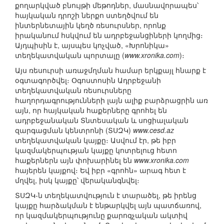
քողարկված բնույթի մեթոդներ, մասնավորապես՝
հայկական դրոշի ներքո ստեղծվում են
ինտերնետային կեղծ ռեսուրսներ, որոնք
իրականում հսկվում են ադրբեջանցիների կողմից։
Այդպիսին է, այսպես կոչված, «Խրոնիկա»
տեղեկատվական պորտալը (
www.xronika.com
)։
Այս ռեսուրսի առաջմղման համար երկքայլ հնարք է
օգտագործվել։ Օգոստոսին Ադրբեջանի
տեղեկատվական ռեսուրսները
հաղորդագրությունների լայն ալիք բարձրացրին առ
այն, որ հայկական հաքերները գրոհել են
ադրբեջանական Տնտեսական և սոցիալական
զարգացման կենտրոնի (ՏՍԶԿ)
www.cesd.az
տեղեկատվական կայքը։ Ասվում էր, թե իբր
կազմակերպության կայքը կոտրելուց հետո
հաքերներն այն փոխարինել են
www.xronika.com
հայերեն կայքով։ Եվ իբր «գրոհն» արագ հետ է
մղվել, իսկ կայքը՝ վերականգնվել։
ՏՍԶԿ-ն տեղեկատվություն է տարածել, թե իրենց
կայքը հարձակման է ենթարկվել այն պատճառով,
որ կազմակերպությունը քարոզչական ակտիվ