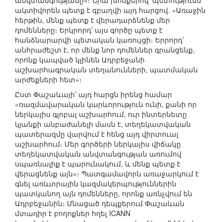
անվտանգությանը»։ Նրա խոսքերով՝ պետությունն
ակտիվորեն պետք է զբաղվի այդ հարցով. «Առաջին
հերթին, մենք պետք է վերադարձնենք մեր
դոմենները։ Երկրորդ՝ այս գործը պետք է
հանձնարարվի պետական կառույցի։ Երրորդ՝
անհրաժեշտ է, որ մենք նոր դոմեններ գրանցենք,
որոնք կապված կլինեն Ադրբեջանի
աշխարհագրական տեղանունների, պատմական
արժեքների հետ»։
Ըստ Փաշաևայի՝ այդ հարցն իրենց համար
«ռազմավարական կարևորություն ունի, քանի որ
ներկայիս գլոբալ աշխարհում, ուր ինտերնետը
կյանքի անբաժանելի մասն է, տեղեկատվական
պատերազմը վարվում է հենց այդ վիրտուալ
աշխարհում։ Մեր գործերի ներկայիս վիճակը
տեղեկատվական անվտանգության առումով
սպառնալիք է պարունակում, և մենք պետք է
վերացնենք այն»։ Պատգամավորն առաջարկում է
գնել առևտրային կազմակերպություններին
պատկանող այն դոմենները, որոնք առնչվում են
Ադրբեջանին։ Մնացած դեպքերում Փաշաևան
մտադիր է բողոքներ հղել ICANN