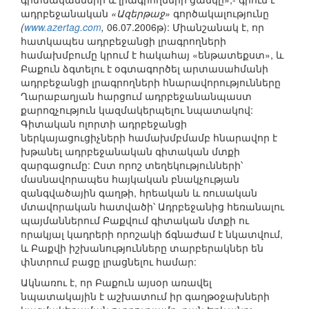
ադրբեջանական
«Ազերթաջ»
գործակալությունը
(
www.azertag.com
,
06.07.2006թ): Միանշանակ է, որ
հատկապես ադրբեջանցի լրագրողների
համախմբումը կրում է հակահայ «ենթատեքստ», և
Բաքուն ձգտելու է օգտագործել արտասահմանի
ադրբեջանցի լրագրողների հնարավորությունները
Ղարաբաղյան հարցում ադրբեջանանպաստ
քարոզչություն կազմակերպելու նպատակով:
Գիտական ոլորտի ադրբեջանցի
ներկայացուցիչների համախմբմամբ հնարավոր է
խթանել ադրբեջանական գիտական մտքի
զարգացումը: Ըստ որոշ տեղեկությունների՝
մասնավորապես հայկական բնակչության
զանգվածային գաղթի, հրեական և ռուսական
մտավորական հատվածի՝ Ադրբեջանից հեռանալու
պայմաններում Բաքվում գիտական մտքի ու
որակյալ կադրերի որոշակի ճգնաժամ է նկատվում,
և Բաքվի իշխանությունները տարբերակներ են
փնտրում բացը լրացնելու համար:
Ակնառու է, որ Բաքուն այսօր առավել
նպատակային է աշխատում իր գաղթօջախների