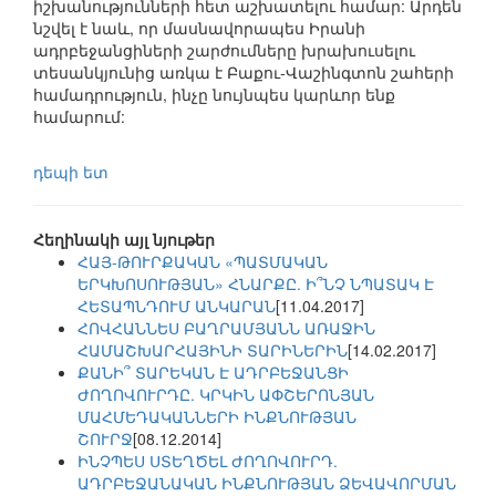
իշխանությունների հետ աշխատելու համար: Արդեն
նշվել է նաև, որ մասնավորապես Իրանի
ադրբեջանցիների շարժումները խրախուսելու
տեսանկյունից առկա է Բաքու-Վաշինգտոն շահերի
համադրություն, ինչը նույնպես կարևոր ենք
համարում:
դեպի ետ
Հեղինակի այլ նյութեր
ՀԱՅ-ԹՈՒՐՔԱԿԱՆ «ՊԱՏՄԱԿԱՆ
ԵՐԿԽՈՍՈՒԹՅԱՆ» ՀՆԱՐՔԸ. Ի՞ՆՉ ՆՊԱՏԱԿ Է
ՀԵՏԱՊՆԴՈՒՄ ԱՆԿԱՐԱՆ
[11.04.2017]
ՀՈՎՀԱՆՆԵՍ ԲԱՂՐԱՄՅԱՆՆ ԱՌԱՋԻՆ
ՀԱՄԱՇԽԱՐՀԱՅԻՆԻ ՏԱՐԻՆԵՐԻՆ
[14.02.2017]
ՔԱՆԻ՞ ՏԱՐԵԿԱՆ Է ԱԴՐԲԵՋԱՆՑԻ
ԺՈՂՈՎՈՒՐԴԸ. ԿՐԿԻՆ ԱՓՇԵՐՈՆՅԱՆ
ՄԱՀՄԵԴԱԿԱՆՆԵՐԻ ԻՆՔՆՈՒԹՅԱՆ
ՇՈՒՐՋ
[08.12.2014]
ԻՆՉՊԵՍ ՍՏԵՂԾԵԼ ԺՈՂՈՎՈՒՐԴ.
ԱԴՐԲԵՋԱՆԱԿԱՆ ԻՆՔՆՈՒԹՅԱՆ ՁԵՎԱՎՈՐՄԱՆ