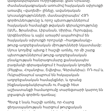
կազմակերպման ուղղությամբ, քան Երևանը:
Ժամանակագրական առումով հայկական սփյուռքի
առավել «վաղեմի» լինելը, ավանդական
կուսակցությունների, մասնավորապես՝ ՀՅԴ
գործունեությունը և որոշ պետություններում
հայկական համայնքի թվական գերակշռությունը
(ԱՄՆ, Ֆրանսիա, Լիբանան, Սիրիա, Ուրուգվայ,
Արգենտինա և այլն) առայժմ ապահովում են
հայկական սփյուռքի որոշակի «հաղթանակը»
թուրք-ադրբեջանական միությունների նկատմամբ:
Մյուս կողմից՝ պետք է հաշվի առնել, որ մի շարք
պետություններում թուրք-ադրբեջանական
բնակչության հանրագումարը քանակապես
բազմակի գերազանցում է հայկական կողմին
(Բելգիա, Հոլանդիա, Շվեդիա, Գերմանիա)։ ՌԴ-ում և
Ուկրաինայում ապրում են հսկայական
ադրբեջանական համայնքներ, և դրանց
ինքնակազմակերպումն ու Բաքվի հետ
աշխատանքի համադրումը տարեցտարի կարող են
լրջագույն գործոն դառնալ:
Պետք է նաև հաշվի առնել, որ Հայոց
ցեղասպանության հարցում թուրքական