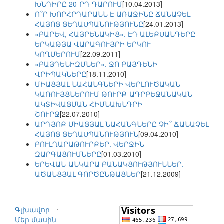
ԽՆԴԻՐԸ 20-ՐԴ ԴԱՐՈՒՄ
[10.04.2013]
Ո՞Ր ԽՈՐՀՐԴԱՐԱՆՆ Է ԱՌԱՋԻՆԸ ՃԱՆԱՉԵԼ
ՀԱՅՈՑ ՑԵՂԱՍՊԱՆՈՒԹՅՈՒՆԸ
[24.01.2013]
«ԲԱՐԵՎ, ՀԱՅՐԵՆԱԿԻՑ». ԷԴ ԱԼԵՔՍԱՆԴԵՐԸ
ԵՐԿԱԹՅԱ ՎԱՐԱԳՈՒՅՐԻ ԵՐԿՈՒ
ԿՈՂՄԵՐՈՒՄ
[22.09.2011]
«ԲԱՅԴԵՆԻԶՄՆԵՐ». ՋՈ ԲԱՅԴԵՆԻ
ՎՐԻՊԱԿՆԵՐԸ
[18.11.2010]
ՄԻԱՑՅԱԼ ՆԱՀԱՆԳՆԵՐԻ ՎԵՐԼՈՒԾԱԿԱՆ
ԿԱՌՈՒՅՑՆԵՐՈՒՄ ԹՈՒՐՔ-ԱԴՐԲԵՋԱՆԱԿԱՆ
ԱԿՏԻՎԱՑՄԱՆ ՀԻՄՆԱԽՆԴՐԻ
ՇՈՒՐՋ
[22.07.2010]
ԱՐԴՅՈՔ ՄԻԱՑՅԱԼ ՆԱՀԱՆԳՆԵՐԸ ՉԻ՞ ՃԱՆԱՉԵԼ
ՀԱՅՈՑ ՑԵՂԱՍՊԱՆՈՒԹՅՈՒՆ
[09.04.2010]
ԲՈՒԼՂԱՐԱԹՈՒՐՔԵՐ. ՎԵՐՋԻՆ
ԶԱՐԳԱՑՈՒՄՆԵՐԸ
[01.03.2010]
ԵՐԵՎԱՆ-ԱՆԿԱՐԱ ԲԱՆԱԿՑՈՒԹՅՈՒՆՆԵՐ.
ԱԾԱՆՑՅԱԼ ԳՈՐԾԸՆԹԱՑՆԵՐ
[21.12.2009]
Գլխավոր
⋅
Մեր մասին