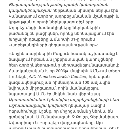
Ցեղասպանության թանգարանի կանադական
կազմակերպության
հերթական նիստին ներկա էին
Կանադայում գործող ադրբեջանական մշակույթի և
կրթության ոլորտի ներկայացուցիչները:
Ադրբեջանցի մասնակիցները ներկաներին
բաժանել են բացիկներ, որոնք ներկայացնում էին
Խոջալիի դեպքերը և մարտի 31-ը որպես
«ադբեջանցիների ցեղասպանության օր»:
Վերջին տարիներին Բաքուն հստակ աշխատանք է
ծավալում հրեական լոբբիստական կառույցների
հետ գործընկերությունը սերտացնելու նպատակով:
Հատկանշական է, որ 2006թ. մայիսին ԱՄՆ-ում տեղի
է ունեցել
AJC (American Jewish Comitee)
հրեական
կազմակերպության հիմնադրման 100-ամյակին
նվիրված միջոցառում, որին մասնակցելու
նպատակով ԱՄՆ էր մեկնել նաև վերոնշյալ
Արտասահմանում բնակվող ադրբեջանցիների հետ
աշխատանքային կոմիտեի
ղեկավար Նազիմ
Իբրահիմովը: Նշենք, որ միջոցառմանը ներկա են
գտնվել նաև ԱՄՆ նախագահ Ջ.Բուշը, Գերմանիայի,
Ավստրիայի և Իսրայելի վարչապետերը: Այս
առիթով տված հարցազրույցում Իբրահիմովը նշել է,