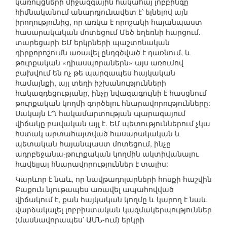
կառույցների միջազգային հակահայ լոբբինգը
հիմնականում անարդյունավետ է՝ ելնելով այն
իրողությունից, որ առկա է որոշակի հայանպաստ
հասարակական մոտեցում Մեծ եղեռնի հարցում.
տարեցարի ԵՄ երկրների պաշտոնական
դիրքորոշումն առավել ընդգծված է դառնում, և
թուրքական «դիասպորաներն» այս առումով
բախվում են ոչ թե պարզապես հայկական
համայնքի, այլ տեղի իշխանությունների
հակազդեցությանը, ինչը նվազագույնի է հասցնում
թուրքական կողմի գործելու հնարավորությունները:
Սակայն ԼՂ հակամարտության պարագայում
վիճակը բավական այլ է. ԵՄ պետություններում չկա
հստակ արտահայտված հասարակական և
պետական հայանպաստ մոտեցում, ինչը
ադրբեջանա-թուրքական կողմին ակտիվանալու
հավելյալ հնարավորություններ է տալիս:
Կարևոր է նաև, որ նավթադոլարների հոսքի հաշվին
Բաքուն նյութապես առավել ապահովված
վիճակում է, քան հայկական կողմը և կարող է նաև
վարձակալել լոբբիստական կազմակերպություններ
(մասնավորապես՝ ԱՄՆ-ում) երկրի