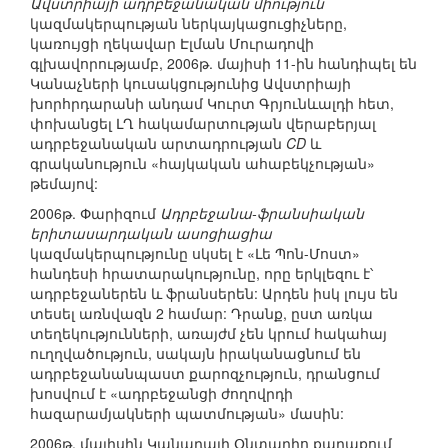
Ավստրիայի ադրբեջանական միություն
կազմակերպության ներկայկացուցիչները,
կառույցի ղեկավար Էլման Մուրադովի
գլխավորությամբ, 2006թ. մայիսի 11-ին հանդիպել են
Կանաչների կուսակցությունից Ավստրիայի
խորհրդարանի անդամ Կուրտ Գրյունևալդի հետ,
փոխանցել ԼՂ հակամարտության վերաբերյալ
ադրբեջանական արտադրության
CD
և
գրականություն «հայկական ահաբեկչության»
թեմայով:
2006թ. Փարիզում
Ադրբեջանա-ֆրանսիական
երիտասարդական ասոցիացիա
կազմակերպությունը սկսել է «Լե Պոն-Մոստ»
հանդեսի հրատարակությունը, որը երկլեզու է՝
ադրբեջաներեն և ֆրանսերեն: Արդեն իսկ լույս են
տեսել առնվազն 2 համար: Դրանք, ըստ առկա
տեղեկությունների, առայժմ չեն կրում հակահայ
ուղղվածություն, սակայն իրականացնում են
ադրբեջանանպաստ քարոզչություն, դրանցում
խոսվում է «ադրբեջանցի ժողովրդի
հազարամյակների պատմության» մասին:
2006թ. մայիսին Կանադայի Օնտարիո քաղաքում