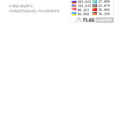
© ՑԱՆՑԱՅԻՆ
ՀԵՏԱԶՈՏԱԿԱՆ ԻՆՍՏԻՏՈՒՏ