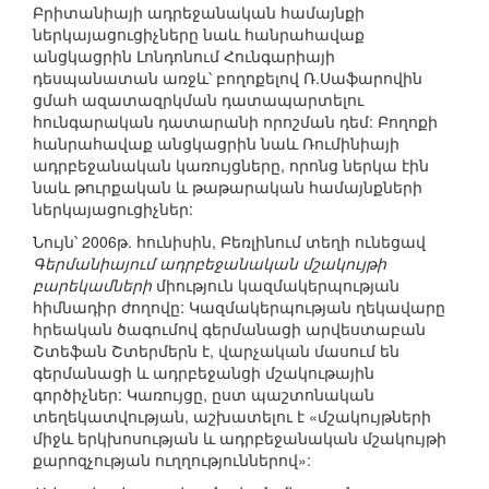
Բրիտանիայի ադրեջանական համայնքի
ներկայացուցիչները նաև հանրահավաք
անցկացրին Լոնդոնում Հունգարիայի
դեսպանատան առջև՝ բողոքելով Ռ.Սաֆարովին
ցմահ ազատազրկման դատապարտելու
հունգարական դատարանի որոշման դեմ: Բողոքի
հանրահավաք անցկացրին նաև Ռումինիայի
ադրբեջանական կառույցները, որոնց ներկա էին
նաև թուրքական և թաթարական համայնքների
ներկայացուցիչներ:
Նույն՝ 2006թ. հունիսին, Բեռլինում տեղի ունեցավ
Գերմանիայում ադրբեջանական մշակույթի
բարեկամների
միություն կազմակերպության
հիմնադիր ժողովը: Կազմակերպության ղեկավարը
հրեական ծագումով գերմանացի արվեստաբան
Շտեֆան Շտերմերն է, վարչական մասում են
գերմանացի և ադրբեջանցի մշակութային
գործիչներ: Կառույցը, ըստ պաշտոնական
տեղեկատվության, աշխատելու է «մշակույթների
միջև երկխոսության և ադրբեջանական մշակույթի
քարոզչության ուղղություններով»: