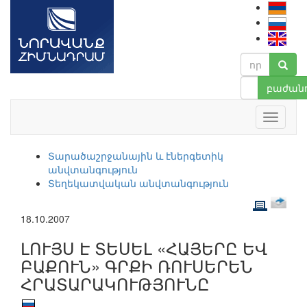
բաժանո
Տարածաշրջանային և էներգետիկ
անվտանգություն
Տեղեկատվական անվտանգություն
18.10.2007
ԼՈՒՅՍ Է ՏԵՍԵԼ «ՀԱՅԵՐԸ ԵՎ
ԲԱՔՈՒՆ» ԳՐՔԻ ՌՈՒՍԵՐԵՆ
ՀՐԱՏԱՐԱԿՈՒԹՅՈՒՆԸ