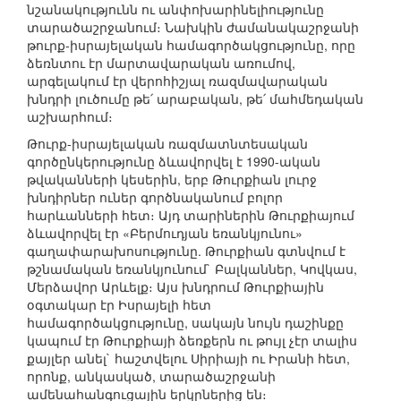
նշանակությունն ու անփոխարինելիությունը
տարածաշրջանում։ Նախկին ժամանակաշրջանի
թուրք-իսրայելական համագործակցությունը, որը
ձեռնտու էր մարտավարական առումով,
արգելակում էր վերոհիշյալ ռազմավարական
խնդրի լուծումը թե՛ արաբական, թե՛ մահմեդական
աշխարհում։
Թուրք-իսրայելական ռազմատնտեսական
գործընկերությունը ձևավորվել է 1990-ական
թվականների կեսերին, երբ Թուրքիան լուրջ
խնդիրներ ուներ գործնականում բոլոր
հարևանների հետ։ Այդ տարիներին Թուրքիայում
ձևավորվել էր «Բերմուդյան եռանկյունու»
գաղափարախոսությունը. Թուրքիան գտնվում է
թշնամական եռանկյունում` Բալկաններ, Կովկաս,
Մերձավոր Արևելք։ Այս խնդրում Թուրքիային
օգտակար էր Իսրայելի հետ
համագործակցությունը, սակայն նույն դաշինքը
կապում էր Թուրքիայի ձեռքերն ու թույլ չէր տալիս
քայլեր անել` հաշտվելու Սիրիայի ու Իրանի հետ,
որոնք, անկասկած, տարածաշրջանի
ամենահանգուցային երկրներից են։