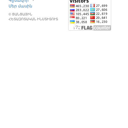
Գլխավոր
⋅
Մեր մասին
© ՑԱՆՑԱՅԻՆ
ՀԵՏԱԶՈՏԱԿԱՆ ԻՆՍՏԻՏՈՒՏ