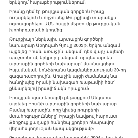
երկկողմ հարաբերություններում։
Իրանը դեմ էր թուրքական զորքերն Իրաք
ուղարկելուն և ողջունեց Թուրքիայի տարածքն
օգտագործելու ԱՄՆ հայցի մերժումը թուրքական
խորհրդարանի կողմից։
Թուրքիայի ներկայիս արտաքին գործերի
նախարար Աբդուլահ Գյուլը 2003թ. երկու անգամ
այցելեց Իրան. առաջին անգամ` դեռ վարչապետի
պաշտոնում, երկրորդ անգամ` որպես արդեն
արտաքին գործերի նախարար` մասնակցելու
Իսլամական կոնֆերանս կազմակերպության 30-րդ
գագաթաժողովին։ Առաջին այցի ժամանակ նա
հանդիպեց Իրանի նախագահ Խաթամիի հետ`
քննարկելով իրավիճակն Իրաքում։
Իրաքյան պատերազմի ընթացքում Անկարա
այցելեց Իրանի արտաքին գործերի նախարար
Քամալ Խարազին, որը կիսեց թուրքերի
մտահոգությունները` Իրաքի նավթով հարուստ
Քերքուք քաղաքի հանդեպ քրդերի հնարավոր
վերահսկողության կապակցությամբ։
Թուրքիայի վարչապետ Էրդողանի` 2004թ. հուլիսի