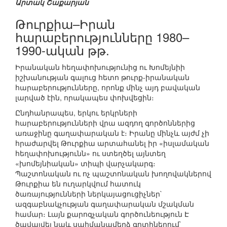
Արտակ Շաքարյան
Թուրքիա–Իրան
հարաբերությունները 1980–
1990-ական թթ.
Իրանական հեղափոխությունից ու Խոմեյնիի
իշխանության գալուց հետո թուրք-իրանական
հարաբերությունները, որոնք մինչ այդ բավական
լարված էին, որակապես փոխվեցին։
Ընդհանրապես, երկու երկրների
հարաբերությունների վրա ազդող գործոններից
առաջինը գաղափարական է։ Իրանը մինչև այժմ չի
հրաժարվել Թուրքիա արտահանել իր «իսլամական
հեղափոխությունն» ու ստեղծել այնտեղ
«խոմեյնիական» տիպի վարչակարգ։
Պաշտոնական ու ոչ պաշտոնական խողովակներով
Թուրքիա են ուղարկվում հատուկ
ծառայությունների ներկայացուցիչներ`
ազգաբնակչության գաղափարական մշակման
համար։ Լայն քարոզչական գործունեություն Է
ծավալվել նաև սահմանամերձ գոտիներում`