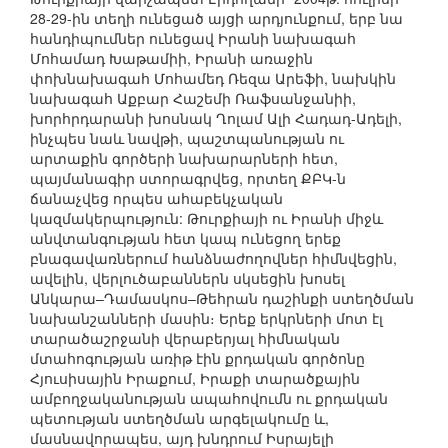
28-29-ին տեղի ունեցած այցի արդյունքում, երբ նա
հանդիպումներ ունեցավ Իրանի նախագահ
Մոհամադ Խաթամիի, Իրանի առաջին
փոխնախագահ Մոհամեդ Ռեզա Արեֆի, նախկին
նախագահ Աքբար Հաշեմի Ռաֆսանջանիի,
խորհրդարանի խոսնակ Ղոլամ Ալի Հադադ-Ադելի,
ինչպես նաև նավթի, պաշտպանության ու
արտաքին գործերի նախարարների հետ,
պայմանագիր ստորագրվեց, որտեղ ՔԲԿ-ն
ճանաչվեց որպես ահաբեկչական
կազմակերպություն: Թուրքիայի ու Իրանի միջև
անվտանգության հետ կապ ունեցող երեք
բնագավառներում հանձնաժողովներ հիմնվեցին,
ավելին, վերլուծաբաններն սկսեցին խոսել
Անկարա–Դամասկոս–Թեհրան դաշինքի ստեղծման
նախանշանների մասին։ Երեք երկրների մոտ էլ
տարածաշրջանի վերաբերյալ հիմնական
մտահոգության առիթ էին քրդական գործոնը
Հյուսիսային Իրաքում, Իրաքի տարածքային
ամբողջականության ապահովումն ու քրդական
պետության ստեղծման արգելակումը և,
մասնավորապես, այդ խնդրում Իսրայելի