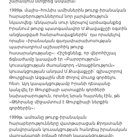
շարասյուն մտցրեց Անկարա։
1999թ. մայիս–հունիս ամիսներին թուրք-իրանական
հարաբերություններում նոր լարվածություն
նկատվեց։ Անկարան սուր կերպով արձագանքեց
Իրանում թուրք պատգամավոր Մ.Քավաքչըի օգտին
անցկացված հանրահավաքներին` դա որակելով
որպես «իրանական գաղափարախոսության
պարտադրում աշխարհիկ թուրք
հասարակությանը»։ Հիշեցնենք, որ վերոհիշյալ
ճգնաժամը կապված էր «Բարօրություն»
կուսակցության ժառանգորդ «Առաքինություն»
կուսակցության անդամ Մ.Քավաքչըի` գլխաշորով
Թուրքիայի Ազգային մեծ ժողով մուտք գործելու
հետ։ Այդ կապակցությամբ Իրանի դեսպանը
կանչվել էր Թուրքիայի արտաքին գործերի
նախարարություն, որտեղ նրան հայտնել էին, թե
«Թեհրանը միջամտում է Թուրքիայի ներքին
գործերին»։
1999թ. ամռանը թուրք-իրանական
հարաբերությունները վատթարացան Քրդստանի
բանվորական կուսակցության հանդեպ իրանական
վարչակարգի բռնած դիրքի կապակցությամբ։