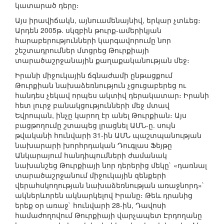
կատարած դերը։
Այս իրավիճակն, այնուամենայնիվ, երկար չտևեց։
Արդեն 2005թ. սկզբին թուրք-ամերիկյան
հարաբերությունների կարգավորումը նոր
շեշտադրումներ մտցրեց Թուրքիայի
տարածաշրջանային քաղաքականության մեջ։
Իրանի միջուկային ճգնաժամի ընթացքում
Թուրքիան նախաձեռնություն չցուցաբերեց ու
հանդես չեկավ որպես ակտիվ դերակատար։ Իրանի
հետ լուրջ բանակցությունների մեջ մտավ
Եվրոպան, ինչը կարող էր անել Թուրքիան։ Այս
բացթողումը շտապեց լրացնել ԱՄՆ-ը. սույն
թվականի հունվարի 31-ին ԱՄՆ պաշտպանության
նախարարի խորհրդական Դուգլաս Ֆեյթը
Անկարայում հանդիպումների ժամանակ
նախանշեց Թուրքիայի նոր դերերից մեկը` «դառնալ
տարածաշրջանում միջուկային զենքերի
վերահսկողության նախաձեռնության առաջնորդ»`
ակներևորեն ակնարկելով Իրանը։ Թեև դրանից
երեք օր առաջ` հունվարի 28-ին, Դավոսի
համաժողովում Թուրքիայի վարչապետ Էրդողանը