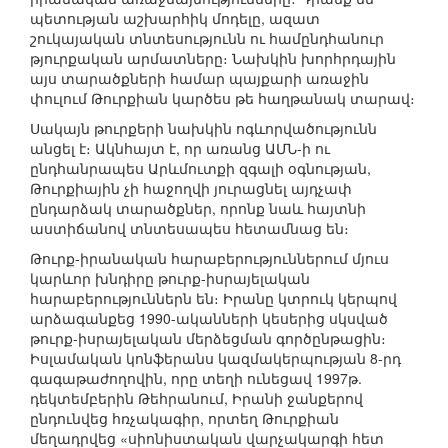
պետության աշխարհիկ մոդելը, ազատ
շուկայական տնտեսությունն ու համընդհանուր
թյուրքական արմատները։ Նախկին խորհրդային
այս տարածքների համար պայքարի առաջին
փուլում Թուրքիան կարծես թե հաղթանակ տարավ։
Սակայն թուրքերի նախկին ոգևորվածությունն
անցել է։ Ակնհայտ է, որ առանց ԱՄՆ-ի ու
ընդհանրապես Արևմուտքի զգալի օգնության,
Թուրքիային չի հաջողվի յուրացնել այդչափ
ընդարձակ տարածքներ, որոնք նաև հայտնի
աստիճանով տնտեսապես հետամնաց են։
Թուրք-իրանական հարաբերություններում մյուս
կարևոր խնդիրը թուրք-իսրայելական
հարաբերություններն են։ Իրանը կտրուկ կերպով
արձագանքեց 1990-ականների կեսերից սկսված
թուրք-իսրայելական մերձեցման գործընթացին։
Իսլամական կոնֆերանս կազմակերպության 8-րդ
գագաթաժողովին, որը տեղի ունեցավ 1997թ.
դեկտեմբերին Թեհրանում, Իրանի ջանքերով
ընդունվեց հռչակագիր, որտեղ Թուրքիան
մեղադրվեց «սիոնիստական վարչակարգի հետ