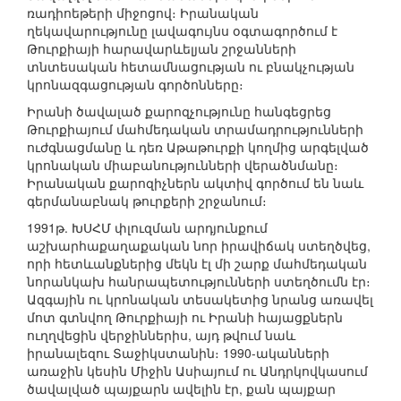
ռադիոեթերի միջոցով։ Իրանական
ղեկավարությունը լավագույնս օգտագործում է
Թուրքիայի հարավարևելյան շրջանների
տնտեսական հետամնացության ու բնակչության
կրոնազգացության գործոնները։
Իրանի ծավալած քարոզչությունը հանգեցրեց
Թուրքիայում մահմեդական տրամադրությունների
ուժգնացմանը և դեռ Աթաթուրքի կողմից արգելված
կրոնական միաբանությունների վերածնմանը։
Իրանական քարոզիչներն ակտիվ գործում են նաև
գերմանաբնակ թուրքերի շրջանում։
1991թ. ԽՍՀՄ փլուզման արդյունքում
աշխարհաքաղաքական նոր իրավիճակ ստեղծվեց,
որի հետևանքներից մեկն էլ մի շարք մահմեդական
նորանկախ հանրապետությունների ստեղծումն էր։
Ազգային ու կրոնական տեսակետից նրանց առավել
մոտ գտնվող Թուրքիայի ու Իրանի հայացքներն
ուղղվեցին վերջիններիս, այդ թվում նաև
իրանալեզու Տաջիկստանին։ 1990-ականների
առաջին կեսին Միջին Ասիայում ու Անդրկովկասում
ծավալված պայքարն ավելին էր, քան պայքար