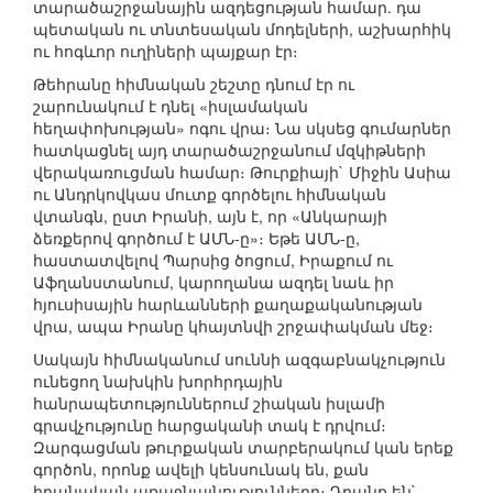
տարածաշրջանային ազդեցության համար. դա
պետական ու տնտեսական մոդելների, աշխարհիկ
ու հոգևոր ուղիների պայքար էր։
Թեհրանը հիմնական շեշտը դնում էր ու
շարունակում է դնել «իսլամական
հեղափոխության» ոգու վրա։ Նա սկսեց գումարներ
հատկացնել այդ տարածաշրջանում մզկիթների
վերակառուցման համար։ Թուրքիայի` Միջին Ասիա
ու Անդրկովկաս մուտք գործելու հիմնական
վտանգն, ըստ Իրանի, այն է, որ «Անկարայի
ձեռքերով գործում է ԱՄՆ-ը»։ Եթե ԱՄՆ-ը,
հաստատվելով Պարսից ծոցում, Իրաքում ու
Աֆղանստանում, կարողանա ազդել նաև իր
հյուսիսային հարևանների քաղաքականության
վրա, ապա Իրանը կհայտնվի շրջափակման մեջ։
Սակայն հիմնականում սուննի ազգաբնակչություն
ունեցող նախկին խորհրդային
հանրապետություններում շիական իսլամի
գրավչությունը հարցականի տակ է դրվում։
Զարգացման թուրքական տարբերակում կան երեք
գործոն, որոնք ավելի կենսունակ են, քան
իրանական առաջնայնությունները։ Դրանք են`