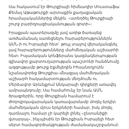
Սա հակասում էր Թուրքիայի հիմնադիր Մուստաֆա
Քեմալ Աթաթուրքի արտաքին քաղաքական
հրամայականներից մեկին. «ստեղծել Թուրքիայի
շուրջ բարիդրացիականության գոտի»։
Իրաքյան պատերազմը լավ առիթ ծառայեց
առժամանակ սառեցնելու հարաբերություններն
ԱՄՆ-ի ու Իսրայելի հետ` թույլ տալով վերականգնել
լավ հարաբերությունները մահմեդական աշխարհի
հետ։ Իսլամական կոնֆերանս կազմակերպության
գլխավոր քարտուղարության պաշտոնի հանձնումը
ազգությամբ թուրք Էքմելեդին Իհսանօղլուին
նշանավորեց Թուրքիա–մնացյալ մահմեդական
աշխարհ հակամարտության մեղմումն ու
Մերձավոր Արևելքում Անկարայի դիրքերի առավել
ամրապնդումը: Սա համահունչ էր նաև ԱՄՆ
ծրագրերին, որը Թուրքիան համարում է
ժողովրդավարական կառավարմամբ մոդել-երկիր
մահմեդական մյուս երկրների համար, իսկ մոդել
դառնալու համար չի կարելի լինել «ընտանիքի
վտարյալ», ինչպիսին էր Թուրքիան Իսրայելի հետ
սերտ համագործակցության ժամանակաշրջանում։