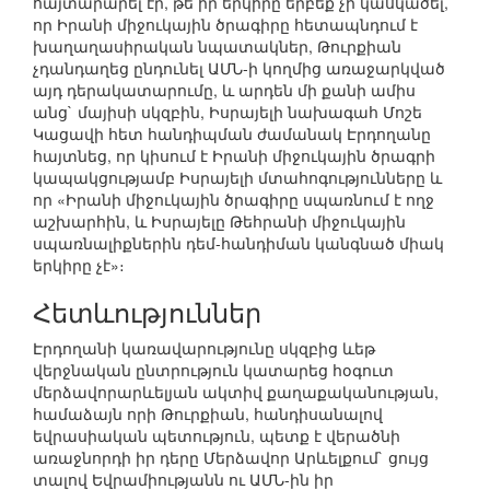
հայտարարել էր, թե իր երկիրը երբեք չի կասկածել,
որ Իրանի միջուկային ծրագիրը հետապնդում է
խաղաղասիրական նպատակներ, Թուրքիան
չդանդաղեց ընդունել ԱՄՆ-ի կողմից առաջարկված
այդ դերակատարումը, և արդեն մի քանի ամիս
անց` մայիսի սկզբին, Իսրայելի նախագահ Մոշե
Կացավի հետ հանդիպման ժամանակ Էրդողանը
հայտնեց, որ կիսում է Իրանի միջուկային ծրագրի
կապակցությամբ Իսրայելի մտահոգությունները և
որ «Իրանի միջուկային ծրագիրը սպառնում է ողջ
աշխարհին, և Իսրայելը Թեհրանի միջուկային
սպառնալիքներին դեմ-հանդիման կանգնած միակ
երկիրը չէ»։
Հետևություններ
Էրդողանի կառավարությունը սկզբից ևեթ
վերջնական ընտրություն կատարեց հօգուտ
մերձավորարևելյան ակտիվ քաղաքականության,
համաձայն որի Թուրքիան, հանդիսանալով
եվրասիական պետություն, պետք է վերածնի
առաջնորդի իր դերը Մերձավոր Արևելքում` ցույց
տալով Եվրամիությանն ու ԱՄՆ-ին իր