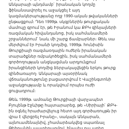
Անկարայի պնդմամբ` իրանական կողմը
ֆինանսավորել ու աջակցել է այդ
կազմակերպությանը ողջ 1990-ական թվականների
ընթացքում։ Դեռ 1999թ. սկզբներին թուրքական
մամուլը գրում էր, թե Իրանում կա ՔԲԿ զինյալների
ռազմական հիվանդանոց, իսկ սահմանամերձ
շրջաններում` նաև մի շարք ճամբարներ։ Թեև սա
մերժվում էր Իրանի կողմից, 1999թ. հունիսին
Թուրքիայի ռազմաօդային ուժերն իրանական
տարածքներ ռմբակոծեցին, իսկ սահմանամերձ
գործողության անցկացման արդյունքում
իրանցիների կողմից ձերբակալվեցին երկու թուրք
զինծառայող։ Անկարայի այսօրինակ
վճռականությունը բացատրվում է Վաշինգտոնի
աջակցությամբ և որակվում որպես ուժի
ցուցադրում։
Թեև 1999թ. ամռանը Թուրքիայի վարչապետ
Բյուլենթ Էջևիթը հայտարարեց, թե «Սիրիայի` ՔԲԿ-
ին օգնել հրաժարվելուց հետո այդ գործառույթն իր
վրա է վերցրել Իրանը», սակայն Անկարան,
այնուամենայնիվ, չհամարձակվեց սպառնալ
Թեհրանին պատերազմով, ինչպես դա արեց