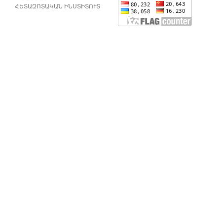
ՀԵՏԱԶՈՏԱԿԱՆ ԻՆՍՏԻՏՈՒՏ