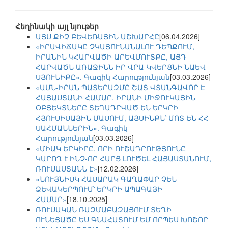
Հեղինակի այլ նյութեր
ԱՅՍ ՔԻՉ ԲԵՎԵՌԱՅԻՆ ԱՇԽԱՐՀԸ
[06.04.2026]
«ԻՐԱՎԻՃԱԿԸ ՉԿԱՅՈՒՆԱՆԱԼՈՒ ԴԵՊՔՈՒՄ,
ԻՐԱՆԻՆ ԿՀԱՐՎԱԾԻ ԱՐԵՎՄՈՒՏՔԸ, ԱՅԴ
ՀԱՐՎԱԾՆ ԱՌԱՋԻՆՆ ԻՐ ՎՐԱ ԿՎԵՐՑՆԻ ՆԱԵՎ
ՍՅՈՒՆԻՔԸ». Գագիկ Հարությունյան
[03.03.2026]
«ԱՄՆ-ԻՐԱՆ ՊԱՏԵՐԱԶՄԸ ՇԱՏ ՎՏԱՆԳԱՎՈՐ Է
ՀԱՅԱՍՏԱՆԻ ՀԱՄԱՐ. ԻՐԱՆԻ ՄԻՋՈՒԿԱՅԻՆ
ՕԲՅԵԿՏՆԵՐԸ ՏԵՂԱԴՐՎԱԾ ԵՆ ԵՐԿՐԻ
ՀՅՈՒՍԻՍԱՅԻՆ ՄԱՍՈՒՄ, ԱՅՍԻՆՔՆ՝ ՄՈՏ ԵՆ ՀՀ
ՍԱՀՄԱՆՆԵՐԻՆ». Գագիկ
Հարությունյան
[03.03.2026]
«ՄԻԱԿ ԵՐԿԻՐԸ, ՈՐԻ ՈՒՇԱԴՐՈՒԹՅՈՒՆԸ
ԿԱՐՈՂ է ԻՆՉ-ՈՐ ՀԱՐՑ ԼՈՒԾԵԼ ՀԱՅԱՍՏԱՆՈՒՄ,
ՌՈՒՍԱՍՏԱՆՆ Է»
[12.02.2026]
«ՆՈՒՅՆԻՍԿ ՀԱՍԱՐԱԿ ԳԱՂԱՓԱՐ ՉԵՆ
ՁԵՎԱԿԵՐՊՈՒՄ՝ ԵՐԿՐԻ ԱՊԱԳԱՅԻ
ՀԱՄԱՐ»
[18.10.2025]
ՌՈՒՍԱԿԱՆ ՌԱԶՄԱԲԱԶԱՅՈՒՄ ՏԵՂԻ
ՈՒՆԵՑԱԾԸ ԵՍ ԳՆԱՀԱՏՈՒՄ ԵՄ ՈՐՊԵՍ ԽՈՇՈՐ