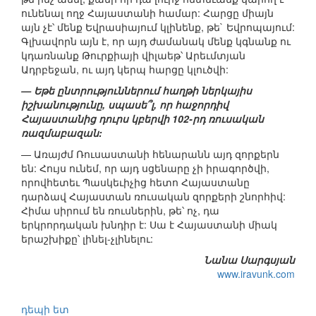
ունենալ ողջ Հայաստանի համար: Հարցը միայն
այն չէ՝ մենք Եվրասիայում կլինենք, թե` Եվրոպայում:
Գլխավորն այն է, որ այդ ժամանակ մենք կգնանք ու
կդառնանք Թուրքիայի վիլաեթ՝ Արեւմտյան
Ադրբեջան, ու այդ կերպ հարցը կլուծվի:
— Եթե ընտրություններում հաղթի ներկայիս
իշխանությունը, սպասե՞լ, որ հաջորդիվ
Հայաստանից դուրս կբերվի 102-րդ ռուսական
ռազմաբազան:
— Առայժմ Ռուսաստանի հենարանն այդ զորքերն
են: Հույս ունեմ, որ այդ սցենարը չի իրագործվի,
որովհետեւ Պասկեւիչից հետո Հայաստանը
դարձավ Հայաստան ռուսական զորքերի շնորհիվ:
Հիմա սիրում են ռուսներին, թե՝ ոչ, դա
երկրորդական խնդիր է: Սա է Հայաստանի միակ
երաշխիքը՝ լինել-չլինելու:
Նանա Սարգսյան
www.iravunk.com
դեպի ետ