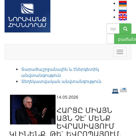
բաժանո
Տարածաշրջանային և էներգետիկ
անվտանգություն
Տեղեկատվական անվտանգություն
14.05.2026
ՀԱՐՑԸ ՄԻԱՅՆ
ԱՅՆ ՉԷ՝ ՄԵՆՔ
ԵՎՐԱՍԻԱՅՈՒՄ
ԿԼԻՆԵՆՔ, ԹԵ` ԵՎՐՈՊԱՅՈՒՄ.