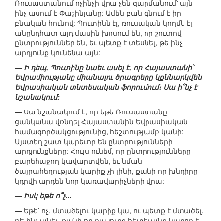
Ռուսաստանում ոչինչի վրա չեն զարմանում՝ այն
ինչ ասում է Փաշինյանը: Ամեն բան գնում է իր
բնական հունով: Պուտինն էլ, ռուսական կողմն էլ
անընդհատ այդ մասին խոսում են, որ շուտով
ընտրություններ են, եւ պետք է տեսնել, թե ինչ
արդյունք կունենա այն:
— Ի դեպ, Պուտինը նաեւ ասել է, որ Հայաստանի՝
Եվրամիությանը միանալու ծրագրերը կքննարկվեն
Եվրասիական տնտեսական ֆորումում։ Սա ի՞նչ է
նշանակում:
— Սա նշանակում է, որ եթե Ռուսաստանը
ցանկանա վռնդել Հայաստանին Եվրասիական
համագործակցությունից, հեշտությամբ կանի:
Այստեղ շատ կարեւոր են ընտրությունների
արդյունքները: Հույս ունեմ, որ ընտրությունները
բարեհաջող կավարտվեն, եւ նման
ծայրահեղության կարիք չի լինի, քանի որ խնդիրը
կդրվի արդեն նոր կառավարիչների վրա:
— Իսկ եթե ո՞չ...
— Եթե՝ ոչ, մտածելու կարիք կա, ու պետք է մտածել,
թե ինչ անել, քանի որ դա լուրջ հետեւանք կարող է