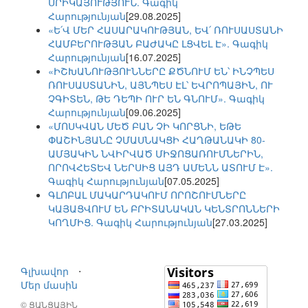
ՍՐԻԿԱՅՈՒԹՅՈՒՆ. Գագիկ
Հարությունյան
[29.08.2025]
«Ե՛Վ ՄԵՐ ՀԱՍԱՐԱԿՈՒԹՅԱՆ, ԵՎ՛ ՌՈՒՍԱՍՏԱՆԻ
ՀԱՄԲԵՐՈՒԹՅԱՆ ԲԱԺԱԿԸ ԼՑՎԵԼ Է». Գագիկ
Հարությունյան
[16.07.2025]
«ԻՇԽԱՆՈՒԹՅՈՒՆՆԵՐԸ ՔԾՆՈՒՄ ԵՆ՝ ԻՆՉՊԵՍ
ՌՈՒՍԱՍՏԱՆԻՆ, ԱՅՆՊԵՍ ԷԼ՝ ԵՎՐՈՊԱՅԻՆ, ՈՒ
ՉԳԻՏԵՆ, ԹԵ ԴԵՊԻ ՈՒՐ ԵՆ ԳՆՈՒՄ». Գագիկ
Հարությունյան
[09.06.2025]
«ՄՈՍԿՎԱՆ ՄԵԾ ԲԱՆ ՉԻ ԿՈՐՑՆԻ, ԵԹԵ
ՓԱՇԻՆՅԱՆԸ ՉՄԱՍՆԱԿՑԻ ՀԱՂԹԱՆԱԿԻ 80-
ԱՄՅԱԿԻՆ ՆՎԻՐՎԱԾ ՄԻՋՈՑԱՌՈՒՄՆԵՐԻՆ,
ՈՐՈՎՀԵՏԵՎ ՆԵՐՍԻՑ ԱՅԴ ԱՄԵՆՆ ԱՏՈՒՄ Է».
Գագիկ Հարությունյան
[07.05.2025]
ԳԼՈԲԱԼ ՄԱԿԱՐԴԱԿՈՒՄ ՈՐՈՇՈՒՄՆԵՐԸ
ԿԱՅԱՑՎՈՒՄ ԵՆ ԲՐԻՏԱՆԱԿԱՆ ԿԵՆՏՐՈՆՆԵՐԻ
ԿՈՂՄԻՑ. Գագիկ Հարությունյան
[27.03.2025]
Գլխավոր
⋅
Մեր մասին
© ՑԱՆՑԱՅԻՆ