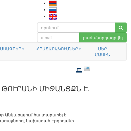
բաժանորդագրվել
ՄՍԱԳՐԵՐ
ՀՐԱՏԱՐԱԿՈՒՄՆԵՐ
ՄԵՐ
ՄԱՍԻՆ
ԹՈՒՐԱՆԻ ՄԻՋԱՆՑՔՆ Է.
ր Անկարայում հայտարարել է
ան առաջնորդ, նախագահ Էրդողանի