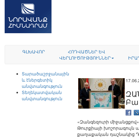
ԳԼԽԱՎՈՐ
ՀՈԴՎԱԾՆԵՐ ԵՎ
ՎԵՐԼՈՒԾՈՒԹՅՈՒՆՆԵՐ
ԻՐԱ
Տարածաշրջանային
և էներգետիկ
17.06
անվտանգություն
ԶԱ
Տեղեկատվական
անվտանգություն
Բա
«Զանգեզուրի միջանցքով
Թուրքիայի խոշորագույն 
քաղաքական դաշնակից Դև