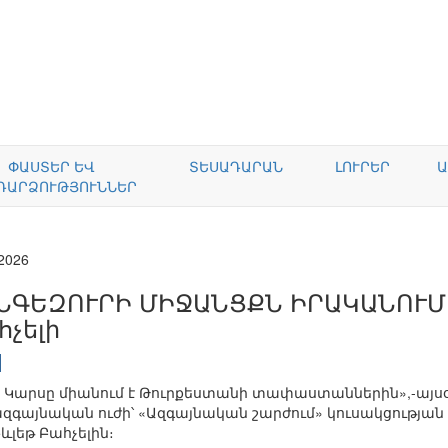
ՓԱՍՏԵՐ ԵՎ
ՏԵՍԱԴԱՐԱՆ
ԼՈՒՐԵՐ
Ա
ԴԱՐՁՈՒԹՅՈՒՆՆԵՐ
.2026
ՆԳԵԶՈՒՐԻ ՄԻՋԱՆՑՔՆ ԻՐԱԿԱՆՈՒՄ 
հչելի
» Կարսը միանում է Թուրքեստանի տափաստաններին»,-այսօ
ազգայնական ուժի՝ «Ազգայնական շարժում» կուսակցությ
լեթ Բահչելին։