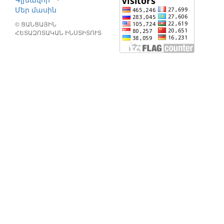
Մեր մասին
© ՑԱՆՑԱՅԻՆ
ՀԵՏԱԶՈՏԱԿԱՆ ԻՆՍՏԻՏՈՒՏ