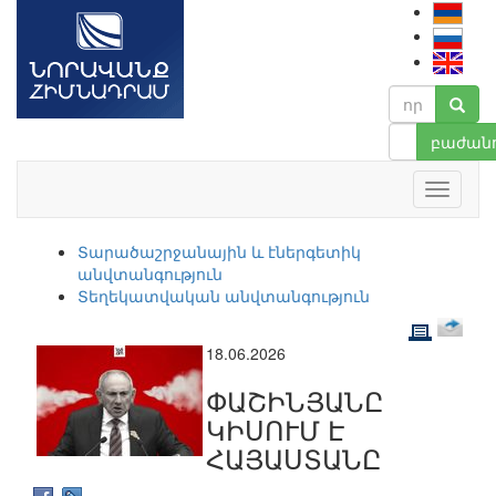
բաժանո
Տարածաշրջանային և էներգետիկ
անվտանգություն
Տեղեկատվական անվտանգություն
18.06.2026
ՓԱՇԻՆՅԱՆԸ
ԿԻՍՈՒՄ Է
ՀԱՅԱՍՏԱՆԸ