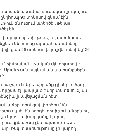
ահանման առումով, ռուսական շուկայում
նդհուպ 90 տոկոսով գնում էին
թյուն են ուզում ստեղծել, թե այլ
ծել են։
 փայտյա իրերի, թղթե, պլաստմասսե
նքներ են, որոնց արտահանումները
ելի քան 36 տոկոսով, կաշվե իրերինը՝ 30
՝ քիմիական, 7-ական մլն դոլարով էլ՝
։ Սրանք այն հայկական ապրանքներն
մ։
շվին է։ Եթե այդ աճը չլիներ, դժվար
 որքան էլ կապված է մեր տնտեսության
ենցիալի ավելացման հետ։
ն աճեր, որոնցով փորձում են
ո սկսել են ողողել դրսի շուկաներն ու,
չի կրի։ Սա խաբկանք է, որով
րում գրկաբաց չեն սպասում։ Եթե
ար։ Իսկ տնտեսությունը չի կարող