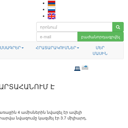
բաժանորդագրվել
ՄՍԱԳՐԵՐ
ՀՐԱՏԱՐԱԿՈՒՄՆԵՐ
ՄԵՐ
ՄԱՍԻՆ
 ԱՐՏԱՀԱՆՈՒՄ Է
աջին 4 ամիսներին նվազել էր ավելի
տարվա նվազումը կազմել էր 3.7 միլիարդ,