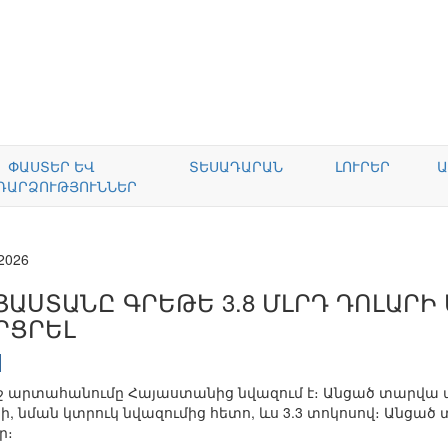
ՓԱՍՏԵՐ ԵՎ
ՏԵՍԱԴԱՐԱՆ
ԼՈՒՐԵՐ
Ա
ԴԱՐՁՈՒԹՅՈՒՆՆԵՐ
.2026
ՅԱՍՏԱՆԸ ԳՐԵԹԵ 3.8 ՄԼՐԴ ԴՈԼԱՐԻ
ՐՑՐԵԼ
ջ արտահանումը Հայաստանից նվազում է։ Անցած տարվա առ
ի, նման կտրուկ նվազումից հետո, ևս 3.3 տոկոսով։ Անցած 
ր։