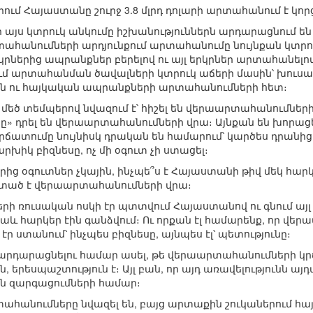
ւմ Հայաստանը շուրջ 3.8 մլրդ դոլարի արտահանում է կորց
այս կտրուկ անկումը իշխանություններն արդարացնում 
ահանումների արդյունքում արտահանումը նույնքան կտրուկ 
կրներից ապրանքներ բերելով ու այլ երկրներ արտահանելո
մ արտահանման ծավալների կտրուկ աճերի մասին՝ խուսափել
ն ու հայկական ապրանքների արտահանումների հետ։
մեծ տեմպերով նվազում է՝ հիշել են վերաարտահանումներ
դրել են վերաարտահանումների վրա։ Այնքան են խորացել 
ճատումը նույնիսկ դրական են համարում՝ կարծես դրան
արխիկ բիզնեսը, ոչ մի օգուտ չի ստացել։
ց օգուտներ չկային, ինչպե՞ս է Հայաստանի թիվ մեկ հարկա
 նստած է վերաարտահանումների վրա։
րի ռուսական ոսկի էր պտտվում Հայաստանով ու գնում այլ 
աև հարկեր էին գանձվում։ Ու որքան էլ համարենք, որ վ
 էր ստանում՝ ինչպես բիզնեսը, այնպես էլ՝ պետությունը։
րդարացնելու համար ասել, թե վերաարտահանումների կրճա
ն, երեսպաշտություն է։ Այլ բան, որ այդ առավելությունն ա
ն զարգացումների համար։
արտահանումները նվազել են, բայց արտաքին շուկաներում 