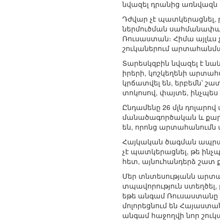
նվազել դրանից առնվազն 
Դժվար չէ պատկերացնել, 
ներմուծման սահմանափակո
Ռուսաստան։ Հիմա այլևս չեն
շուկաներում արտահանման
Տարեսկզբին նվազել է նա
իրերի, կոշկեղենի արտահ
կրճատվել են, երբեմն՝ շա
տոկոսով, փայտե, ինչպես
Ընդամենը 26 մլն դոլարով
մանածագործական և քարի
են, որոնց արտահանումն ավ
Հայկական ծագման ապրանք
չէ պատկերացնել, թե ինչ
հետ, այնուհանդերձ շատ
Մեր տնտեսությանն արտահ
տպավորություն ստեղծել, 
եթե անգամ Ռուսաստանը չբ
մոլորեցնում են Հայաստա
անգամ հաջողվի նոր շուկ