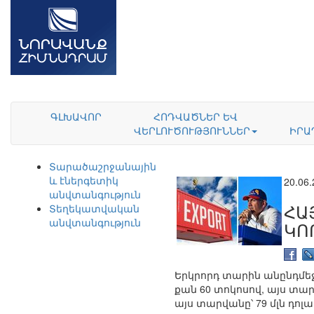
ԳԼԽԱՎՈՐ
ՀՈԴՎԱԾՆԵՐ ԵՎ
ՎԵՐԼՈՒԾՈՒԹՅՈՒՆՆԵՐ
ԻՐԱ
Տարածաշրջանային
և էներգետիկ
20.06
անվտանգություն
ՀԱ
Տեղեկատվական
անվտանգություն
ԿՈ
Երկրորդ տարին անընդմե
քան 60 տոկոսով, այս տար
այս տարվանը՝ 79 մլն դոլա