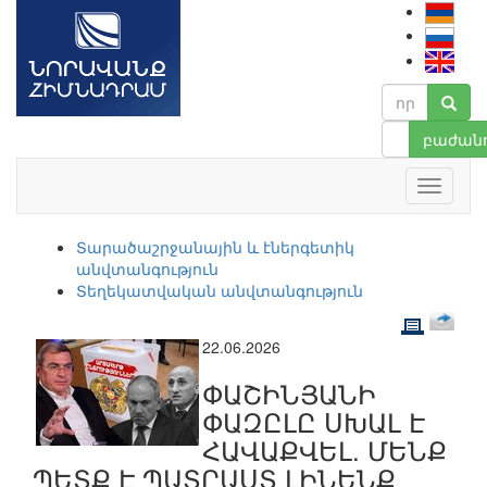
բաժանո
Տարածաշրջանային և էներգետիկ
անվտանգություն
Տեղեկատվական անվտանգություն
22.06.2026
ՓԱՇԻՆՅԱՆԻ
ՓԱԶԸԼԸ ՍԽԱԼ Է
ՀԱՎԱՔՎԵԼ. ՄԵՆՔ
ՊԵՏՔ Է ՊԱՏՐԱՍՏ ԼԻՆԵՆՔ