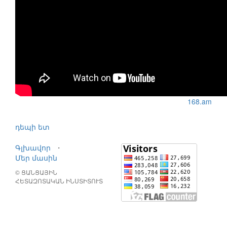
168.am
դեպի ետ
Գլխավոր
⋅
Մեր մասին
© ՑԱՆՑԱՅԻՆ
ՀԵՏԱԶՈՏԱԿԱՆ ԻՆՍՏԻՏՈՒՏ