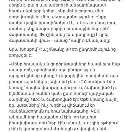
մեղքն է, բայց այս ամբողջի անբարենպաստ
հետևանքները կրելու ենք մենք բոլորս, մեր
ժողովուրդն ու մեր պետականությունը: Ինքը
փակուղային իրավիճակում է, և եթե տանուլ տա,
տանուլ ենք տալու բոլորս ու առաջին հերթին՝
Հայաստանը: Փաշինյանը խաղաղրույք է դրել
Հայաստանի վրա»,- ասաց Դավիթ Անանյանը:
Նրա խոսքով՝ Փաշինյանը 8-10% ընդդիմությունից
գողացել է:
«Մենք իրավական գործընթացները հասցնելու ենք
ավարտին, որովհետև այս ընտրության
արդյունքները պետք է չեղարկվեն, որովհետև այս
ընտրությունները լեգիտիմ չեն: ԿԸՀ հունիսի 14-ի
նիստը՝ որպես վարչարարություն, ձախողված էր:
Էլեմենտար բաներ կան, ըստ որոնց՝ վարչական
մարմինը՝ ԿԸՀ-ն, ձախողված էր: Եթե նիստը նայել
եք, կտեսնեիք՝ ինչ խղճուկ վիճակում էր
Հանձնաժողովն ու դրա նախագահը: ԿԸՀ
անդամները հասկանում էին, որ կոպիտ
իրավախախտումներ էին անում, և ուղիղ եթերում
չէին էլ կարողանում Վահագն Հովակիմյանին