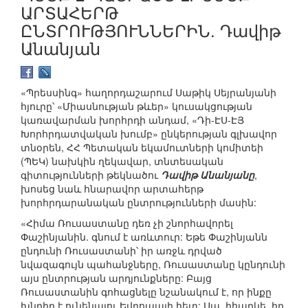
ԱՐՏԱՀԵՐԹ
ԸՆՏՐՈՒԹՅՈՒՆՆԵՐԻՆ. Դավիթ
Անանյան
«Պրեսսինգ» հաղորդաշարում Սաթիկ Սեյրանյանի
հյուրը՝ «Միասնության թևեր» կուսակցության
կառավարման խորհրդի անդամ, «Դի-ԷՍ-ԷՅ
Խորհրդատվական խումբ» ընկերության գլխավոր
տնօրեն, ՀՀ Պետական եկամուտների կոմիտեի
(ՊԵԿ) նախկին ղեկավար, տնտեսական
գիտությունների թեկնածու
Դավիթ Անանյանը
,
խոսեց նաև հնարավոր արտահերթ
խորհրդարանական ընտրությունների մասին:
«Հիմա Ռուսաստանը դեռ չի շնորհավորել
Փաշինյանին. գնում է առևտուր: Եթե Փաշինյանն
ընդունի Ռուսաստանի՝ իր առջև դրված
նվազագույն պահանջները, Ռուսաստանը կընդունի
այս ընտրության արդյունքները: Բայց
Ռուսաստանին գոհացնելը նշանակում է, որ ինքը
խնդիր է ունենալու Եվրոպայի հետ: Սա, իհարկե, իր