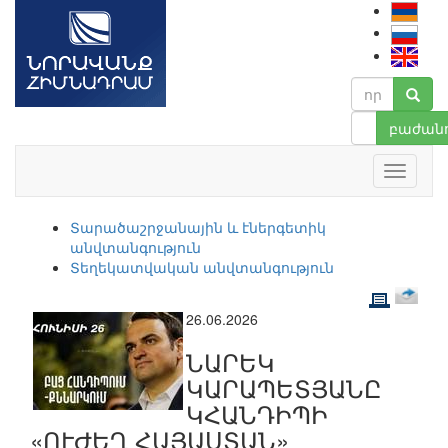
բաժանո
Տարածաշրջանային և էներգետիկ
անվտանգություն
Տեղեկատվական անվտանգություն
26.06.2026
ՆԱՐԵԿ
ԿԱՐԱՊԵՏՅԱՆԸ
ԿՀԱՆԴԻՊԻ
«ՈՒԺԵՂ ՀԱՅԱՍՏԱՆ»