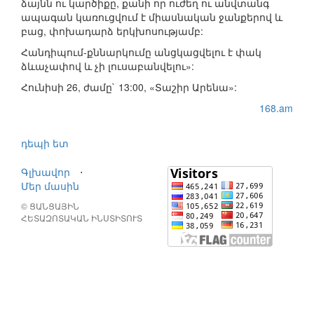
ձայնն ու կարծիքը, քանի որ ուժեղ ու անվտանգ
ապագան կառուցվում է միասնական ջանքերով և
բաց, փոխադարձ երկխոսությամբ:
Հանդիպում-քննարկումը անցկացվելու է փակ
ձևաչափով և չի լուսաբանվելու»:
Հունիսի 26, ժամը` 13:00, «Տաշիր Արենա»:
168.am
դեպի ետ
Գլխավոր
⋅
Մեր մասին
© ՑԱՆՑԱՅԻՆ
ՀԵՏԱԶՈՏԱԿԱՆ ԻՆՍՏԻՏՈՒՏ