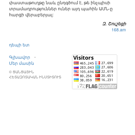
փաստաթուղթը նաև ընդգծում է, թե ինչպիսի
տրամադրություններ ուներ այդ պահին ԱՄՆ-ը
հարցի վերաբերյալ:
Զ. Շուշեցի
168.am
դեպի ետ
Գլխավոր
⋅
Մեր մասին
© ՑԱՆՑԱՅԻՆ
ՀԵՏԱԶՈՏԱԿԱՆ ԻՆՍՏԻՏՈՒՏ