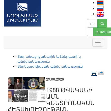
բաժանո
Տարածաշրջանային և էներգետիկ
անվտանգություն
Տեղեկատվական անվտանգություն
29.06.2026
1988 ԹՎԱԿԱՆԻ
ԱՄՆ
ԿԵՆՏՐՈՆԱԿԱՆ
ՀԵՏԱԽՈՒԶՈՒԹՅԱՆ