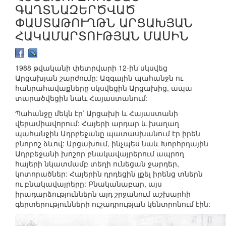
ԳԱՂՏՆԱԶԵՐԾՎԱԾ
ՓԱՍՏԱԹՈՒՂԹՆ ԱՐՑԱԽՅԱՆ
ՀԱԿԱՄԱՐՏՈՒԹՅԱՆ ՄԱՍԻՆ
1988 թվականի փետրվարի 12-ին սկսվեց
Արցախյան շարժումը: Ազգային պահանջն ու
հանրահավաքները սկսվեցին Արցախից, ապա
տարածվեցին նաև Հայաստանում:
Պահանջը մեկն էր՝ Արցախի և Հայաստանի
վերամիավորում: Հայերի արդար և խաղաղ
պահանջին Ադրբեջանը պատասխանում էր իրեն
բնորոշ ձևով: Արցախում, ինչպես նաև Խորհրդային
Ադրբեջանի խոշոր բնակավայրերում ապրող
հայերի նկատմամբ տեղի ունեցան ջարդեր,
կոտորածներ: Հայերին դրդեցին լքել իրենց տներն
ու բնակավայրերը: Բնականաբար, այս
իրադարձություններն այդ շրջանում աշխարհի
գերտերությունների ուշադրության կենտրոնում էին: