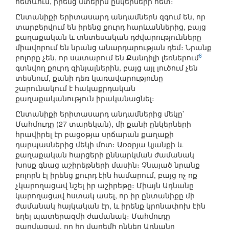
հետևում, իրենց մտերիմ ընկերների հետ։
Ընտանիքի երիտասարդ անդամներն զգում են, որ
տարբերվում են իրենց քուրդ հարևաններից, բայց
քաղաքական և տնտեսական դժվարությունները
միավորում են նրանց անարդարության դեմ։ Նրանք
6
բոլորը չեն, որ սատարում են Քանդիլի լեռներում
գտնվող քուրդ զինյալներին, բայց այլ լուծում չեն
տեսնում, քանի դեռ կառավարությունը
շարունակում է հակաքրդական
քաղաքականություն իրականացնել։
Ընտանիքի երիտասարդ անդամներից մեկը՝
Մահմուդը (27 տարեկան), մի քանի ընկերների
հրավիրել էր բացօթյա սրճարան քաղաքի
դարպասներից մեկի մոտ։ Առօրյա կյանքի և
քաղաքական հարցերի քննարկման ժամանակ
խոսք գնաց աշիրեթների մասին։ Չնայած նրանք
բոլորն էլ իրենց քուրդ էին համարում, բայց ոչ ոք
չկարողացավ նշել իր աշիրեթը։ Միայն Ադնանը
կարողացավ հստակ ասել, որ իր ընտանիքը մի
ժամանակ հայկական էր, և իրենք կրոնափոխ էին
եղել պատերազմի ժամանակ։ Մահմուդը
զարմացավ, որ իր վաղեմի ընկեր Ադնանը