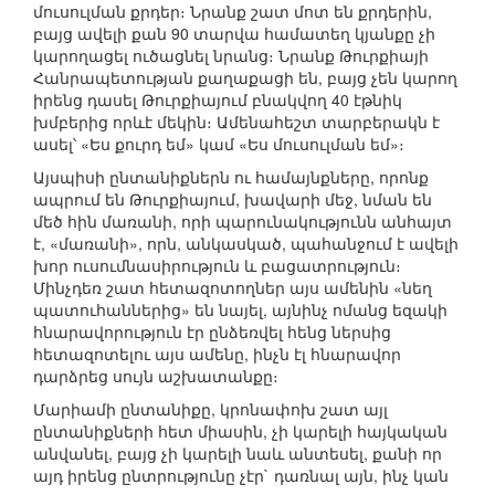
մուսուլման քրդեր։ Նրանք շատ մոտ են քրդերին,
բայց ավելի քան 90 տարվա համատեղ կյանքը չի
կարողացել ուծացնել նրանց։ Նրանք Թուրքիայի
Հանրապետության քաղաքացի են, բայց չեն կարող
իրենց դասել Թուրքիայում բնակվող 40 էթնիկ
խմբերից որևէ մեկին։ Ամենահեշտ տարբերակն է
ասել՝ «Ես քուրդ եմ» կամ «Ես մուսուլման եմ»։
Այսպիսի ընտանիքներն ու համայնքները, որոնք
ապրում են Թուրքիայում, խավարի մեջ, նման են
մեծ հին մառանի, որի պարունակությունն անհայտ
է, «մառանի», որն, անկասկած, պահանջում է ավելի
խոր ուսումնասիրություն և բացատրություն։
Մինչդեռ շատ հետազոտողներ այս ամենին «նեղ
պատուհաններից» են նայել, այնինչ ոմանց եզակի
հնարավորություն էր ընձեռվել հենց ներսից
հետազոտելու այս ամենը, ինչն էլ հնարավոր
դարձրեց սույն աշխատանքը։
Մարիամի ընտանիքը, կրոնափոխ շատ այլ
ընտանիքների հետ միասին, չի կարելի հայկական
անվանել, բայց չի կարելի նաև անտեսել, քանի որ
այդ իրենց ընտրությունը չէր` դառնալ այն, ինչ կան