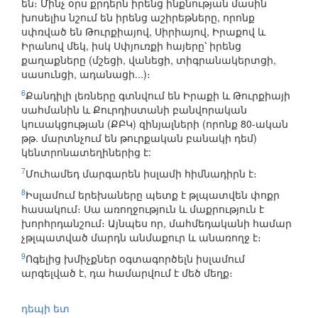
են։ Մինչ օրս քրդերն իրենց ինքնության մասին
խոսելիս նշում են իրենց աշիրեթները, որոնք
սփռված են Թուրքիայով, Սիրիայով, Իրաքով և
Իրանով մեկ, իսկ Սփյուռքի հայերը՝ իրենց
քաղաքները (մշեցի, վանեցի, տիգրանակերտցի,
սասունցի, ադանացի...)։
6
Քանդիլի լեռները գտնվում են Իրաքի և Թուրքիայի
սահմանին և Քուրդիստանի բանվորական
կուսակցության (ՔԲԿ) զինյալների (որոնք 80-ական
թթ. մարտնչում են թուրքական բանակի դեմ)
կենտրոնատեղիներից է:
7
Մուհամեդ մարգարեն իսլամի հիմնադիրն է։
8
Իսլամում երեխաները պետք է թլպատվեն փոքր
հասակում։ Սա առողջություն և մաքրություն է
խորհրդանշում։ Այնպես որ, մահմեդականի համար
չթլպատված մարդն անմաքուր և անառողջ է։
9
Ոգելից խմիչքներ օգտագործելն իսլամում
արգելված է, դա համարվում է մեծ մեղք։
դեպի ետ