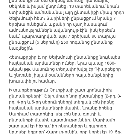
ընտանիքում։ Նա փոխեց անունը՝ դառնալով
Սեկինե և իսլամ ընդունեց։ 13 տարեկանում նրան
ստիպեցին ամուսնանալ այդ ընտանիքի միակ որդի
Շեյխմուսի հետ։ Տարիների ընթացքում նրանք 7
երեխա ունեցան, և քանի որ վաղ հասակում
ամուսնություններն ավանդույթ էին, իսկ երբեմն
նաև` պարտադրված, այս 7 երեխան 90 տարվա
ընթացքում (5 սերունդ) 250 հոգանոց ընտանիք
կազմեցին։
Հետաքրքիր է, որ Շեյխմուսի ընտանիքը նույնպես
հայկական արմատներ ուներ։ Նրա պապը 1860-
ական թթ. Սասունից տեղափոխվել էր Դիարբեքիր
և ընդունել իսլամ օսմանների հալածանքներից
խուսափելու համար։
Ի տարբերություն Թուրքիայի շատ կրոնափոխ
ընտանիքների` Շեյխմուսի նոր ընտանիքը (2-րդ, 3-
րդ, 4-րդ և 5-րդ սերունդները) տեղյակ էին իրենց
հայկական արմատների մասին։ Նրանք իրենց
Մարիամ տատիկից լսել էին նրա գյուղի և
ընտանիքի մասին պատմություններ։ Մարիամը
շատ լավ էր հիշում իր ընտանիքը և դպրոցը,
կրտսեր եղբորը՝ Հարությունին, որը կորել էր 1915թ.