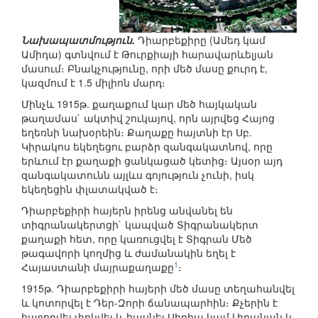
Նախապատմություն.
Դիարբեքիրը (Ամեդ կամ
Ամիդա) գտնվում է Թուրքիայի հարավարևելյան
մասում։ Բնակչությունը, որի մեծ մասը քուրդ է,
կազմում է 1.5 միլիոն մարդ։
Մինչև 1915թ. քաղաքում կար մեծ հայկական
թաղամաս` ակտիվ շուկայով, որն այրվեց Հայոց
եղեռնի նախօրեին։ Քաղաքը հայտնի էր Սբ.
Կիրակոս եկեղեցու բարձր զանգակատնով, որը
երևում էր քաղաքի ցանկացած կետից։ Այսօր այդ
զանգակատունն այլևս գոյություն չունի, իսկ
եկեղեցին փլատակված է։
Դիարբեքիրի հայերն իրենց անվանել են
տիգրանակերտցի` կապված Տիգրանակերտ
քաղաքի հետ, որը կառուցվել է Տիգրան Մեծ
թագավորի կողմից և ժամանակին եղել է
1
Հայաստանի մայրաքաղաքը
։
1915թ. Դիարբեքիրի հայերի մեծ մասը տեղահանվել
և կոտորվել է Դեր-Զորի ճանապարհին։ Քչերին է
հաջողվել փրկվել և հասնել Սիրիա կամ Լիբանան և