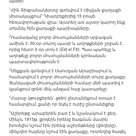
այսօր։
1
Հին Տիգրանակերտը գտնվում է Սիլվան քաղաքի
մոտակայքում՝ Դիարբեքիրից 15 րոպե
հեռավորության վրա։ Այստեղ առ այսօր կարող ենք
տեսնել հին քաղաքի պարիսպները։
2
Ռամադանը բոլոր մուսուլմանների սրբազան
ամիսն է: 30 օր տևող պասի և աղոթքների շրջան է,
որից հետո 3 օր տոն է (Eid el Fit): Պաս պահելը և
աղոթելը բոլոր մուսուլմանների կրոնական
պարտավորությունն է։
3
Մեքքան գտնվում է Սաուդյան Արաբիայում և
համարվում է բոլոր մուսուլմանների սուրբ քաղաքը։
Ցանկացած մուսուլմանների համար մեծ պատիվ է
կյանքում գոնե մեկ անգամ հաջ կատարելը։
4
Հարսը (թուրքերեն` gelin) ընտանիքում օտար է
համարվում, քանի որ եկել է ուրիշ ընտանիքից։
5
Աշիրեթը արաբերեն բառ է և նշանակում է ցեղ։
Մինչև 1915թ. քրդերն իրենց ծագման մասին
խոսելիս նշում էին իրենց աշիրեթները (ցեղերը),
մինչդեռ հայերը նշում էին քաղաքը, որտեղից ծագել