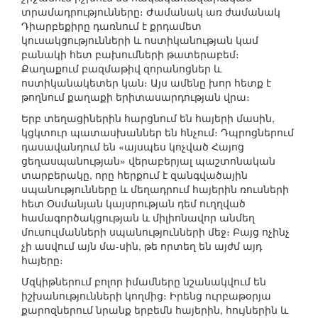
տրամադրությունները։ Ժամանակ առ ժամանակ
Դիարբեքիրը դառնում է քրդամետ
կուսակցությունների և ոստիկանության կամ
բանակի հետ բախումների թատերաբեմ։
Քաղաքում բազմաթիվ զորանոցներ և
ոստիկանակետեր կան։ Այս ամենը խոր հետք է
թողնում քաղաքի երիտասարդության վրա։
Երբ տեղացիներին հարցնում են հայերի մասին,
կցկտուր պատասխաններ են հնչում։ Դպրոցներում
դասավանդում են «այսպես կոչված Հայոց
ցեղասպանության» վերաբերյալ պաշտոնական
տարբերակը, որը հերքում է զանգվածային
սպանությունները և մեղադրում հայերին ռուսների
հետ Օսմանյան կայսրության դեմ ուղղված
համագործակցության և միլիոնավոր անմեղ
մուսուլմանների սպանությունների մեջ։ Բայց ոչինչ
չի ասվում այն մա-սին, թե որտեղ են այժմ այդ
հայերը։
Մզկիթներում բոլոր իմամները նշանակվում են
իշխանությունների կողմից։ Իրենց ուրբաթօրյա
քարոզներում նրանք երբեմն հայերին, հույներին և