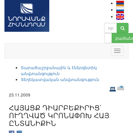
բաժանո
Տարածաշրջանային և էներգետիկ
անվտանգություն
Տեղեկատվական անվտանգություն
23.11.2009
ՀԱՅԱՑՔ ԴԻԱՐԲԵՔԻՐԻՑ`
ՈՒՂՂՎԱԾ ԿՐՈՆԱՓՈԽ ՀԱՅ
ԸՆՏԱՆԻՔԻՆ