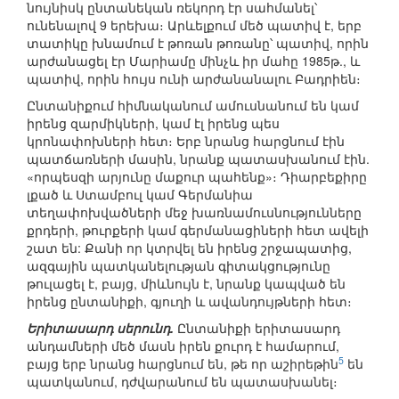
նույնիսկ ընտանեկան ռեկորդ էր սահմանել՝
ունենալով 9 երեխա։ Արևելքում մեծ պատիվ է, երբ
տատիկը խնամում է թոռան թոռանը՝ պատիվ, որին
արժանացել էր Մարիամը մինչև իր մահը 1985թ., և
պատիվ, որին հույս ունի արժանանալու Բադրիեն։
Ընտանիքում հիմնականում ամուսնանում են կամ
իրենց զարմիկների, կամ էլ իրենց պես
կրոնափոխների հետ։ Երբ նրանց հարցնում էին
պատճառների մասին, նրանք պատասխանում էին.
«որպեսզի արյունը մաքուր պահենք»։ Դիարբեքիրը
լքած և Ստամբուլ կամ Գերմանիա
տեղափոխվածների մեջ խառնամուսնությունները
քրդերի, թուրքերի կամ գերմանացիների հետ ավելի
շատ են: Քանի որ կտրվել են իրենց շրջապատից,
ազգային պատկանելության գիտակցությունը
թուլացել է, բայց, միևնույն է, նրանք կապված են
իրենց ընտանիքի, գյուղի և ավանդույթների հետ։
Երիտասարդ սերունդ.
Ընտանիքի երիտասարդ
անդամների մեծ մասն իրեն քուրդ է համարում,
5
բայց երբ նրանց հարցնում են, թե որ աշիրեթին
են
պատկանում, դժվարանում են պատասխանել։