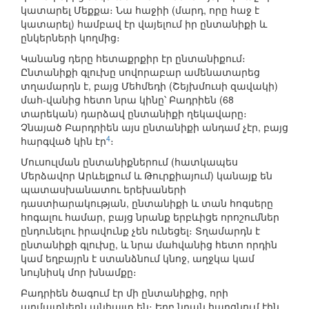
կատարել Մեքքա։ Նա հաջիի (մարդ, որը հաջ է
կատարել) համբավ էր վայելում իր ընտանիքի և
ընկերների կողմից։
Կանանց դերը հետաքրքիր էր ընտանիքում։
Ընտանիքի գլուխը սովորաբար ամենատարեց
տղամարդն է, բայց Մեհմեդի (Շեյխմուսի զավակի)
մահ-վանից հետո նրա կինը՝ Բադրիեն (68
տարեկան) դարձավ ընտանիքի ղեկավարը։
Չնայած Բարդրիեն այս ընտանիքի անդամ չէր, բայց
4
հարգված կին էր
։
Մուսուլման ընտանիքներում (հատկապես
Մերձավոր Արևելքում և Թուրքիայում) կանայք են
պատասխանատու երեխաների
դաստիարակության, ընտանիքի և տան հոգսերը
հոգալու համար, բայց նրանք երբևիցե որոշումներ
ընդունելու իրավունք չեն ունեցել։ Տղամարդն է
ընտանիքի գլուխը, և նրա մահվանից հետո որդին
կամ եղբայրն է ստանձնում կնոջ, աղջկա կամ
նույնիսկ մոր խնամքը։
Բադրիեն ծագում էր մի ընտանիքից, որի
արմատներն անհայտ են։ Երբ նրան հարցնում էին