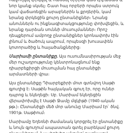
նոր կյանք սկսել։ Շատ հայ որբերի որպես ստրուկ
կամ վաճառեցին արաբներին և քրդերին, կամ
նրանց փրկեցին քուրդ ընտանիքներ։ Նրանց
անուններն ու ինքնագիտակցությունը փոխվեցին, և
նրանք դարձան սուննի մուսուլմաններ։ Որոշ
դեպքերում ամբողջ ընտանիքներ կրոնափոխ էին
լինում և ծածուկ ապրում, որպեսզի խուսափեն
կոտորածից և հալածանքներից։
Մարիամի ընտանիքը.
Այս ուսումնասիրության մեջ
մեր ուշադրությունը կենտրոնացնում ենք
դիարբեքիրցի մուսուլման հայ ընտանիքի
արմատների վրա։
Այս ընտանիքը Դիարբեքիրի մոտ գտնվող Սաթի
գյուղից է։ Սաթին հայկական գյուղ էր, որը ուներ
դպրոց և եկեղեցի։ Սբ. Մարիամ եկեղեցին
վերափոխվել է Սաթի Ջամը մզկիթի (1940-ական
թթ.)։ Ընտանիքի մեծ մոր անունը Մարիամ էր` ծնվ.
1901թ. Սաթիում։
Մարիամը Եղեռնի ժամանակ կորցրել էր ընտանիքը
և նույն գյուղում ապաստան գտել բարեկամ քուրդ