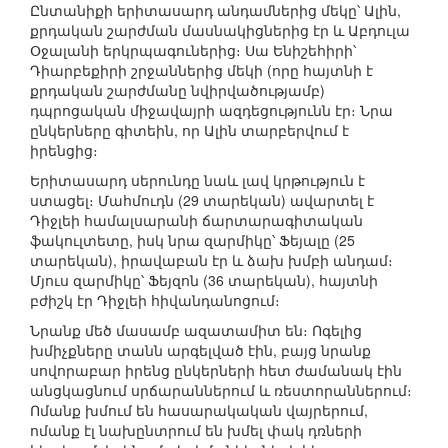
Ընտանիքի երիտասարդ անդամներից մեկը՝ Ալին,
քրդական շարժման մասնակիցներից էր և Աբդուլա
Օջալանի երկրպագուներից։ Սա Ենիշեհիրի՝
Դիարբեքիրի շրջաններից մեկի (որը հայտնի է
քրդական շարժմանը նվիրվածությամբ)
դպրոցական միջավայրի ազդեցությունն էր։ Նրա
ընկերները գիտեին, որ Ալին տարբերվում է
իրենցից։
Երիտասարդ սերունդը նաև լավ կրթություն է
ստացել։ Մահմուդն (29 տարեկան) ավարտել է
Դիջլեի համալսարանի ճարտարագիտական
ֆակուլտետը, իսկ նրա զարմիկը՝ Ֆեյալը (25
տարեկան), իրավաբան էր և ձախ խմբի անդամ։
Մյուս զարմիկը՝ Ֆեյզոն (36 տարեկան), հայտնի
բժիշկ էր Դիջլեի հիվանդանոցում։
Նրանք մեծ մասամբ ազատամիտ են։ Ոգելից
խմիչքները տանն արգելված էին, բայց նրանք
սովորաբար իրենց ընկերների հետ ժամանակ էին
անցկացնում սրճարաններում և ռեստորաններում։
Ոմանք խմում են հասարակական վայրերում,
ոմանք էլ նախընտրում են խմել փակ դռների