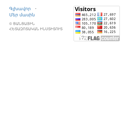
Գլխավոր
⋅
Մեր մասին
© ՑԱՆՑԱՅԻՆ
ՀԵՏԱԶՈՏԱԿԱՆ ԻՆՍՏԻՏՈՒՏ