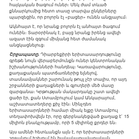
հայկական ծագում ուներ։ Մեկ ժամ տևած
քննարկումից հետո տասը տարվա ընկերները
պարզեցին, որ բոլորն էլ «բացեր» ունեն անցյալում։
Ակնհայտ է, որ նրանք բոլորն էլ անհայտ ծագում
ունեին։ Տարօրինակ է, բայց նրանք իրենց ավելի
ազատ էին զգում միմյանց հետ ժամանակ
անցկացնելուց։
Շրջապատը.
Դիարբեքիրի երիտասարդությունը
գրեթե նույն վերաբերմունքն ուներ կենտրոնական
իշխանությունների հանդեպ։ Կառավարությունը,
քաղաքական պատճառներից ելնելով,
տասնամյակներ շարունակ թույլ չէր տալիս, որ այդ
շրջանների քաղաքների և գյուղերի մեծ մասը
զարգանա։ Կրթության մակարդակը շատ ավելի
ցածր էր, քան Ստամբուլում կամ Անկարայում,
աշխատատեղերը քիչ էին։ Մինչդեռ
երիտասարդների համար միակ ելքը Ստամբուլ
տեղափոխվելն էր, որը գերբնակեցված քաղաք է` 15
միլիոն բնակչությամբ, որի 5 միլիոնը քրդեր են։
Այս ամենի հետևանքն այն է, որ երիտասարդների
շրջանում իշխում են հակակառավարական