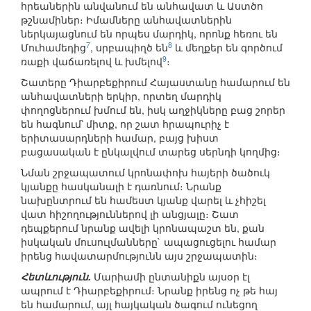
հրեաներին անվանում են անհավատ և Աստծո
թշնամիներ։ Իմամները անհավատներին
ներկայացնում են որպես մարդիկ, որոնք հեռու են
7
8
Մուհամեդից
, սրբապիղծ են
և մեղքեր են գործում
9
ռաքի վաճառելով և խմելով
։
Շատերը Դիարբեքիրում Հայաստանը համարում են
անհավատների երկիր, որտեղ մարդիկ
փողոցներում խմում են, իսկ աղջիկները բաց շորեր
են հագնում՝ միտք, որ շատ հրապուրիչ է
երիտասարդների համար, բայց խիստ
բացասական է ընկալվում տարեց սերնդի կողմից։
Նման շրջապատում կրոնափոխ հայերի ծածուկ
կյանքը հասկանալի է դառնում։ Նրանք
նախընտրում են համեստ կյանք վարել և չհիշել
վատ հիշողություններով լի անցյալը։ Շատ
դեպքերում նրանք ավելի կրոնապաշտ են, քան
իսկական մուսուլմանները` ապացուցելու համար
իրենց հավատարմությունն այս շրջապատին։
Հետևություն.
Մարիամի ընտանիքն այսօր էլ
ապրում է Դիարբեքիրում։ Նրանք իրենց ոչ թե հայ
են համարում, այլ հայկական ծագում ունեցող