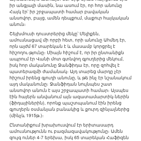
իր անցյալի մասին, նա ասում էր, որ հոր անունը
Հայկ էր՝ իր շրջապատի համար բավական
անսովոր, բայց, ամեն դեպքում, մաքուր հայկական
անուն։
Շեյխմուսի դուստրերից մեկը՝ Մելիքեն,
ամուսնացավ մի որբի հետ, որի անունը Ահմեդ էր,
որն այժմ 67 տարեկան է և մասամբ կորցրել է
հիշողու-թյունը։ Միայն հիշում է, որ իր ընտանիքն
ապրում էր Վանի մոտ գտնվող գյուղերից մեկում,
իսկ հոր մականունը Ջանֆիդա էր, որը զոհվել է
պատերազմի ժամանակ։ Այդ տարեց մարդը չէր
հիշում իրենց գյուղի անունը, և թե ինչ էր նշանակում
այդ մականունը։ Ջանֆիդան նույնպես շատ
անսովոր անուն է այս շրջապատի համար։ Այսպես
էին հայերն անվանում այն ազատամարտիկ-ներին
(ֆիդայիներին), որոնք պաշտպանում էին իրենց
գյուղերն օսմանյան բանակից և քուրդ զինյալներից
(մինչև 1915թ.)։
Ընտանիքում խրախուսվում էր երիտասարդ
ամուսնությունն ու բազմազավակությունը։ Ամեն
զույգ ուներ 4-7 երեխա, իսկ 65 տարեկան Հաֆիզեն