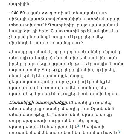
ապրիլին։
1940-50-ական թթ. գյուղի տնտեսական վատ
վիճակի պատճառով ընտանիքն աստիճանաբար
տեղափոխվում է Դիարբեքիր, բայց պահպանում
կապը գյուղի հետ։ Շատ տարիներ են անցնում, և
չնայած ընտանիքն ապրում էր քրդերի մեջ,
միևնույն է, օտար էր համարվում։
Հետաքրքրական է, որ քուրդ հարևանները նրանց
անցյալի (և հայերի) մասին գիտեին ավելին, քան
իրենք, բայց մեղքի զգացումը թույլ չէր տալիս նրանց
ազատ խոսել։ Տարեց քրդերը գիտեին, որ իրենց
ծնողներն էլ են մասնակցել Հայոց
ցեղասպանությանը և որոշ չափով էլ իրենք են
պատասխանա-տու այն ամենի համար, ինչ
պատահեց նրանց հետ, ովքեր կրոնափոխ եղան։
Ընտանիքի կառուցվածքը.
Ընտանիքի տարեց
անդամները կրոնասեր մարդիկ էին։ Օրական 5
անգամ աղոթելը և Ռամադանին պաս պահելը
սուրբ պարտավորություններ էին, որոնք
2
պահպանվում և հարգվում էին
։ Մարիամի
3
դուստրերից մեկն ամուսնու հետ նույնիսկ հաջ էր